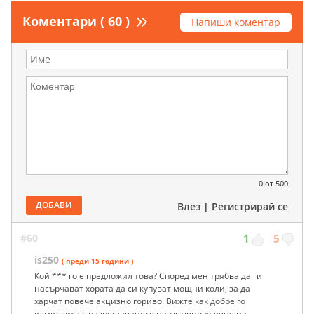
Коментари ( 60 )
Напиши коментар
0
от 500
ДОБАВИ
Влез
|
Регистрирай се
#60
1
5
is250
( преди 15 години )
Кой *** го е предложил това? Според мен трябва да ги
насърчават хората да си купуват мощни коли, за да
харчат повече акцизно гориво. Вижте как добре го
измислиха с разрешаването на тютюнопушене на