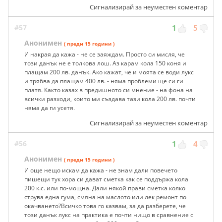
Сигнализирай за неуместен коментар
#57
1
5
Анонимен
( преди 15 години )
И накрая да кажа - не се заяждам. Просто си мисля, че
този данък не е толкова лош. Аз карам кола 150 коня и
плащам 200 лв. данък. Ако кажат, че и моята се води лукс
и трябва да плащам 400 лв. - няма проблеми ще си ги
платя. Както казах в предишното си мнение - на фона на
всички разходи, които ми създава тази кола 200 лв. почти
няма да ги усетя.
Сигнализирай за неуместен коментар
#56
1
4
Анонимен
( преди 15 години )
И още нещо искам да кажа - не знам дали повечето
пишещи тук хора си дават сметка как се поддържа кола
200 к.с. или по-мощна. Дали някой прави сметка колко
струва една гума, смяна на маслото или лек ремонт по
окачването?Всичко това го казвам, за да разберете, че
този данък лукс на практика е почти нищо в сравнение с