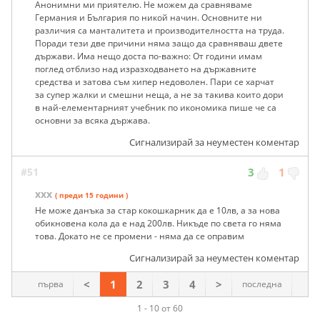
Анонимни ми приятелю. Не можем да сравняваме
Германия и България по никой начин. Основните ни
различия са манталитета и производителността на труда.
Поради тези две причини няма защо да сравняваш двете
държави. Има нещо доста по-важно: От години имам
поглед отблизо над изразходването на държавните
средства и затова съм хипер недоволен. Пари се харчат
за супер жалки и смешни неща, а не за такива които дори
в най-елементарният учебник по икономика пише че са
основни за всяка държава.
Сигнализирай за неуместен коментар
#51
3
1
ххх
( преди 15 години )
Не може данъка за стар кокошкарник да е 10лв, а за нова
обикновена кола да е над 200лв. Никъде по света го няма
това. Докато не се промени - няма да се оправим
Сигнализирай за неуместен коментар
<
1
2
3
4
>
първа
последна
1 - 10 от 60