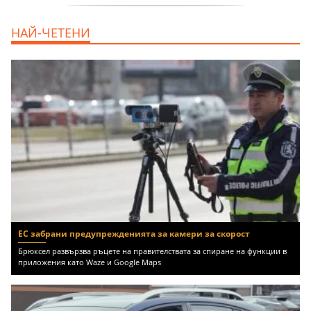
дава под наем, Двустаен апартамент, 70
НАЙ-ЧЕТЕНИ
m2 София, Манастирски Ливади, 800 EUR
ЕС забрани предупрежденията за камери за скорост
Брюксел развързва ръцете на правителствата за спиране на функции в
приложения като Waze и Google Maps