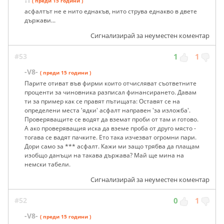
( преди 15 години )
асфалтът не е нито еднакъв, нито струва еднакво в двете
държави...
Сигнализирай за неуместен коментар
#53
1
1
-V8-
( преди 15 години )
Парите отиват във фирми които отчисляват съответните
проценти за чиновника разписал финансирането. Давам
ти за пример как се правят пътищата: Оставят се на
определени места 'ядки' асфалт направен 'за изложба'.
Проверяващите се водят да вземат проби от там и готово.
А ако проверяващия иска да вземе проба от друго място -
тогава се вадят пачките. Ето така изчезват огромни пари.
Дори само за *** асфалт. Кажи ми защо трябва да плащам
изобщо данъци на такава държава? Май ще мина на
немски табели.
Сигнализирай за неуместен коментар
#52
0
1
-V8-
( преди 15 години )