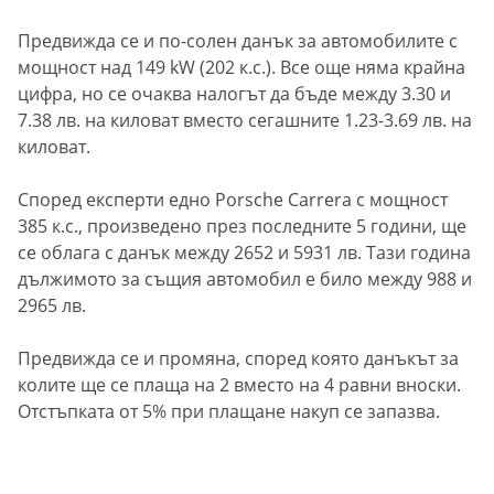
Предвижда се и по-солен данък за автомобилите с
мощност над 149 kW (202 к.с.). Все още няма крайна
цифра, но се очаква налогът да бъде между 3.30 и
7.38 лв. на киловат вместо сегашните 1.23-3.69 лв. на
киловат.
Според експерти едно Porsche Carrera с мощност
385 к.с., произведено през последните 5 години, ще
се облага с данък между 2652 и 5931 лв. Тази година
дължимото за същия автомобил е било между 988 и
2965 лв.
Предвижда се и промяна, според която данъкът за
колите ще се плаща на 2 вместо на 4 равни вноски.
Отстъпката от 5% при плащане накуп се запазва.