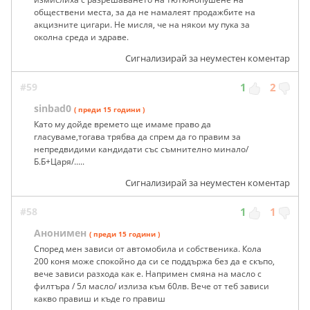
обществени места, за да не намалеят продажбите на
акцизните цигари. Не мисля, че на някои му пука за
околна среда и здраве.
Сигнализирай за неуместен коментар
#59
1
2
sinbad0
( преди 15 години )
Като му дойде времето ще имаме право да
гласуваме,тогава трябва да спрем да го правим за
непредвидими кандидати със съмнително минало/
Б.Б+Царя/.....
Сигнализирай за неуместен коментар
#58
1
1
Анонимен
( преди 15 години )
Според мен зависи от автомобила и собственика. Кола
200 коня може спокойно да си се поддържа без да е скъпо,
вече зависи разхода как е. Напримен смяна на масло с
филтъра / 5л масло/ излиза към 60лв. Вече от теб зависи
какво правиш и къде го правиш