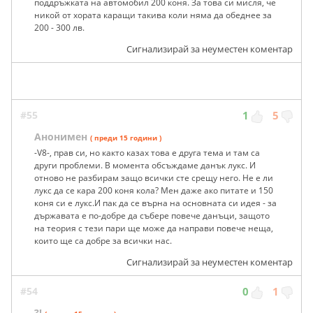
поддръжката на автомобил 200 коня. За това си мисля, че
никой от хората каращи такива коли няма да обеднее за
200 - 300 лв.
Сигнализирай за неуместен коментар
#55
1
5
Анонимен
( преди 15 години )
-V8-, прав си, но както казах това е друга тема и там са
други проблеми. В момента обсъждаме данък лукс. И
отново не разбирам защо всички сте срещу него. Не е ли
лукс да се кара 200 коня кола? Мен даже ако питате и 150
коня си е лукс.И пак да се върна на основната си идея - за
държавата е по-добре да събере повече данъци, защото
на теория с тези пари ще може да направи повече неща,
които ще са добре за всички нас.
Сигнализирай за неуместен коментар
#54
0
1
?!