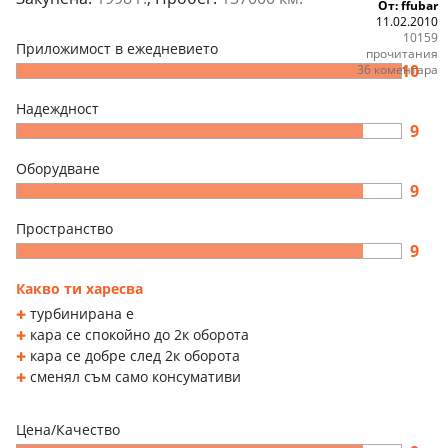
От: ffubar
11.02.2010
10159
Приложимост в ежедневието
прочитания
10
36 коментара
Надеждност
9
Оборудване
9
Пространство
9
Какво ти харесва
турбинирана е
кара се спокойно до 2к оборота
кара се добре след 2к оборота
сменял съм само консумативи
Цена/Качество