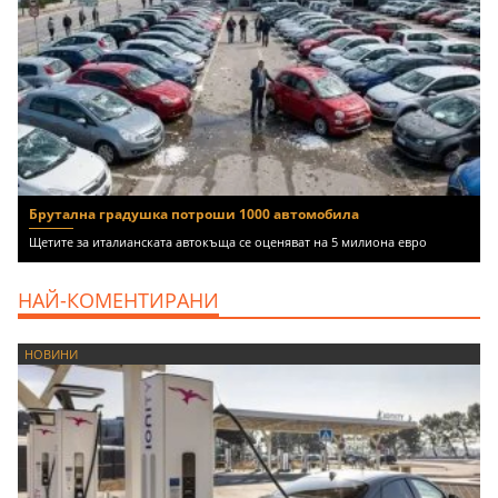
Брутална градушка потроши 1000 автомобила
Щетите за италианската автокъща се оценяват на 5 милиона евро
НАЙ-КОМЕНТИРАНИ
НОВИНИ