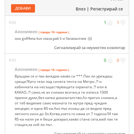
ДОБАВИ
Влез
|
Регистрирай се
#36
1
1
Анонимен
( преди 16 години )
ooo golf4eta kvo stava,pak li si fanatazirate :)))
Сигнализирай за неуместен коментар
#35
0
0
Анонимен
( преди 16 години )
Връщам се и пак виждам какво си ***.Пак ли уреждаш
срещи?Като тези под синята тента на Метро..?! и
кабинката на несъществуващата охраната..?! или в
КАКАО..?! само,че аз снимах всичко,а ти изписа 1000
празни думи,без капка доказаталство.Аз пратих снимки,а
от теб видяхме само мазната ти мутра пред чуждия
мецедес и една 80-ка.Ако пък искаш да се видим пред
лятното кино до Зл.Котва,което го няма от 7 години?И тая
RS-ка нали уж я беше докарал,какво стана сега,май пак те
сгащих,за кой ли път.
Сигнализирай за неуместен коментар