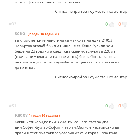
или голф или октавия,ама не искам.
Сигнализирай за неуместен коментар
#32
0
0
sokol
( преди 16 години )
за клилометрите наистина са малко аз на една 21053
навъртях около5-6 хил и нищо не се беще 4упили хем
беще на 23 години а след това смених всичко за 220 лв
(окачване + клапани валове и тнт.) без работата за това
че колата е добра се подразбира от цената , но има какво
да се иска .
Сигнализирай за неуместен коментар
#31
0
0
Radev
( преди 16 години )
Какви кртикари,бе пич!3 хил. км. се навъртат за два
дни,София-Бургас-София и ето ти.Малко е несериозно да
правиш тест при такива условия.Аз съм карал нова кола