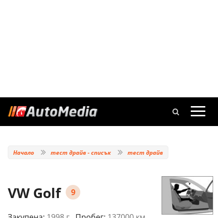
Начало
тест драйв - списък
тест драйв
VW Golf
9
Закупена:
1998 г.
, Пробег:
137000 км.