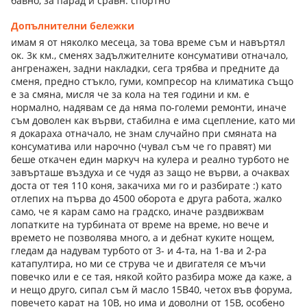
бавно, за парад и сравн. спортно
Допълнителни бележки
имам я от няколко месеца, за това време съм и навъртял
ок. 3к км., сменях задължителните консумативи отначало,
ангренажен, задни накладки, сега трябва и предните да
сменя, предно стъкло, гуми, компресор на климатика също
е за смяна, мисля че за кола на тея години и км. е
нормално, надявам се да няма по-големи ремонти, иначе
съм доволен как върви, стабилна е има сцепление, като ми
я докараха отначало, не знам случайно при смяната на
консуматива или нарочно (чувал съм че го правят) ми
беше откачен един маркуч на кулера и реално турбото не
завърташе въздуха и се чудя аз защо не върви, а очаквах
доста от тея 110 коня, закачиха ми го и разбирате :) като
отлепих на първа до 4500 оборота е друга работа, жалко
само, че я карам само на градско, иначе раздвижвам
лопатките на турбината от време на време, но вече и
времето не позволява много, а и дебнат куките нощем,
гледам да надувам турбото от 3- и 4-та, на 1-ва и 2-ра
катапултира, но ми се струва че и двигателя се мъчи
повечко или е се тая, някой който разбира може да каже, а
и нещо друго, сипал съм й масло 15В40, четох във форума,
повечето карат на 10В, но има и доволни от 15В, особено