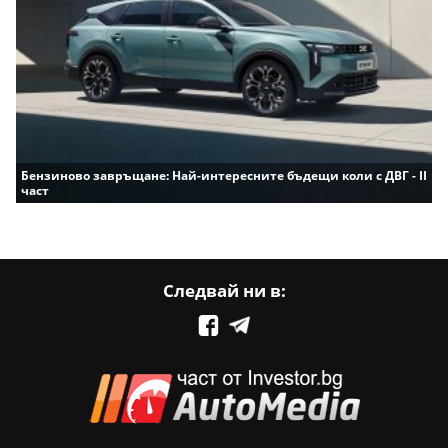
Бензиново завръщане: Най-интересните бъдещи коли с ДВГ - II
част
Следвай ни в: