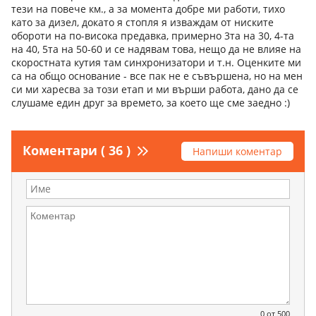
тези на повече км., а за момента добре ми работи, тихо
като за дизел, докато я стопля я изваждам от ниските
обороти на по-висока предавка, примерно 3та на 30, 4-та
на 40, 5та на 50-60 и се надявам това, нещо да не влияе на
скоростната кутия там синхронизатори и т.н. Оценките ми
са на общо основание - все пак не е съвършена, но на мен
си ми харесва за този етап и ми върши работа, дано да се
слушаме един друг за времето, за което ще сме заедно :)
Коментари ( 36 )
Напиши коментар
0
от 500