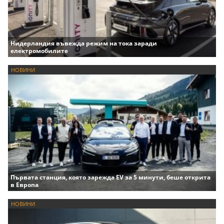
Нидерландия въвежда режим на тока заради
електромобилите
НОВИНИ
Първата станция, която зарежда EV за 5 минути, беше открита
в Европа
НОВИНИ