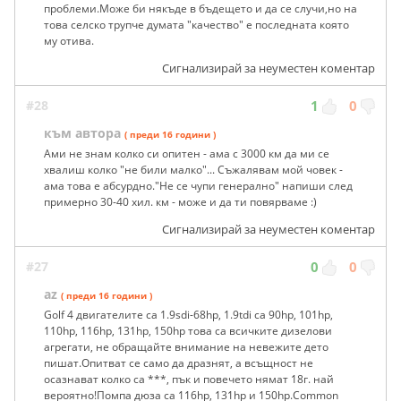
проблеми.Може би някъде в бъдещето и да се случи,но на
това селско трупче думата "качество" е последната която
му отива.
Сигнализирай за неуместен коментар
#28
1
0
към автора
( преди 16 години )
Ами не знам колко си опитен - ама с 3000 км да ми се
хвалиш колко "не били малко"... Съжалявам мой човек -
ама това е абсурдно."Не се чупи генерално" напиши след
примерно 30-40 хил. км - може и да ти повярваме :)
Сигнализирай за неуместен коментар
#27
0
0
az
( преди 16 години )
Golf 4 двигателите са 1.9sdi-68hp, 1.9tdi са 90hp, 101hp,
110hp, 116hp, 131hp, 150hp това са всичките дизелови
агрегати, не обращайте внимание на невежите дето
пишат.Опитват се само да дразнят, а всъщност не
осазнават колко са ***, пък и повечето нямат 18г. най
вероятно!Помпа дюза са 116hp, 131hp и 150hp.Common