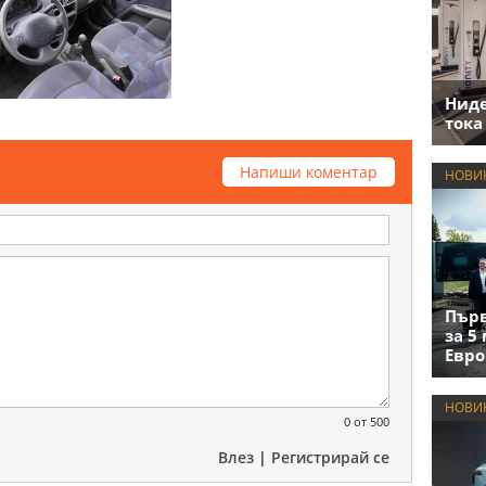
Нид
тока
Напиши коментар
НОВИ
Първ
за 5
Евро
НОВИ
0
от 500
Влез
|
Регистрирай се