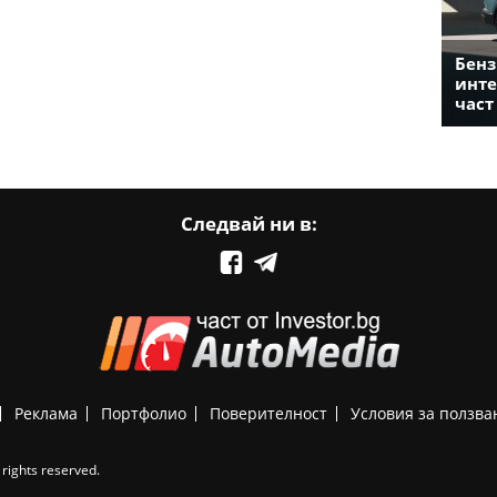
Бенз
инте
част
Следвай ни в:
Реклама
Портфолио
Поверителност
Условия за ползва
rights reserved.