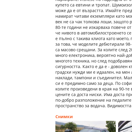
купето са евтини и тропат. Шумоизол
може да е от възрастта. Имайте пред
намират читави екземпляри като моят
век не са чак толкова лоши, защото 
80-те години не изкарваха повече от
че нивото в автомобилостроенето се 
е пълно с такива клиота като моето, 
за това, че моделите дебютирали 98-
са масово срещани. За колите след 20
много електроника, вероятно най-до
многото техника, но след подобравя
сигурността. Както е да е - доволен 
градски нужди ми е идаален, на мен
наклади, тампони и съединител. Малк
си е предимно само за деца. По софи
колите произведени в края на 90-те 
цените са доста ниски. Има доста п
по-добро разположение на педалите о
пространство за водача. Видимостта 
Снимки