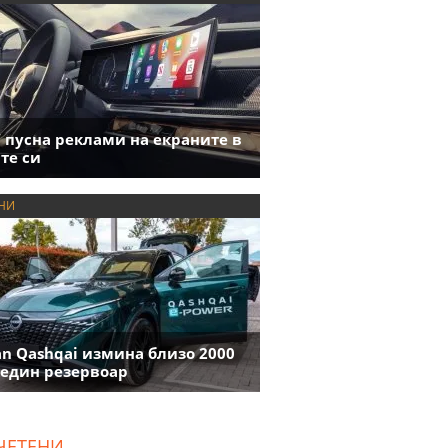
пусна реклами на екраните в
те си
НИ
an Qashqai измина близо 2000
 един резервоар
ЧЕТЕНИ