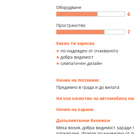
Оборудване
6
Пространство
7
Какво ти харесва
по-надежден от очакваното
добра видимост
симпатичен дизайн
Начин на ползване:
Предимно в града и до вилата
На кое качество на автомобила н
Начин на каране:
Допълнителни бележки
Мека возия, добра видимост заради 
паркиране. Излезе по-надеждна от о