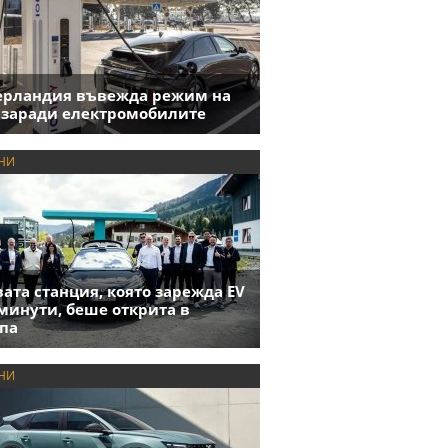
ерландия въвежда режим на
 заради електромобилите
НИ
ата станция, която зарежда EV
 минути, беше открита в
па
НИ