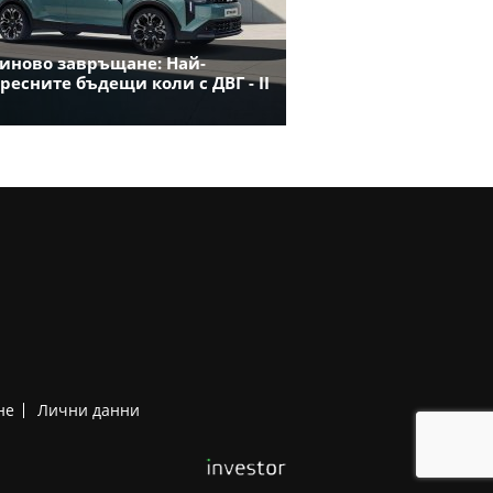
иново завръщане: Най-
ресните бъдещи коли с ДВГ - II
не
Лични данни