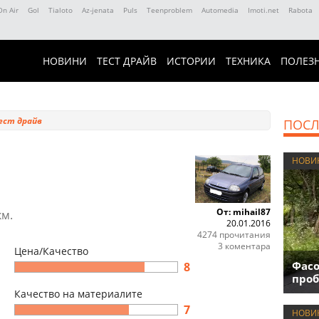
On Air
Gol
Tialoto
Az-jenata
Puls
Teenproblem
Automedia
Imoti.net
Rabota
НОВИНИ
ТЕСТ ДРАЙВ
ИСТОРИИ
ТЕХНИКА
ПОЛЕЗ
ест драйв
ПОСЛ
НОВИ
От: mihail87
км.
20.01.2016
4274 прочитания
3 коментара
Цена/Качество
Фасо
8
проб
Качество на материалите
7
НОВИ