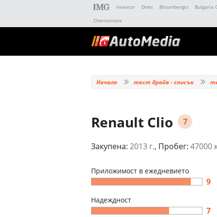
Investor
Dnes
Bloombergtv
Bulgaria 
Chernomore
Начало
тест драйв - списък
т
Renault Clio
7
Закупена:
2013 г.
, Пробег:
47000 
Приложимост в ежедневието
9
Надеждност
7