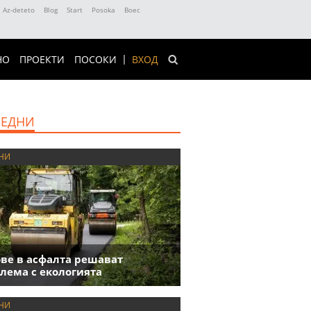
Az-deteto
Blog
Start
Posoka
Boec
НО
ПРОЕКТИ
ПОСОКИ
ВХОД
ЕДНИ
НИ
ве в асфалта решават
лема с екологията
НИ