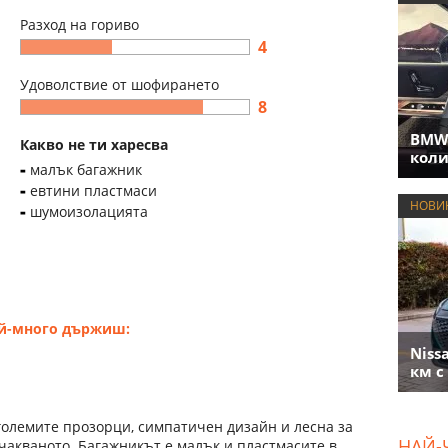
Разход на гориво
4
Удоволствие от шофирането
8
BMW 
Какво не ти харесва
коли
малък багажник
евтини пластмаси
НОВИ
шумоизолацията
ай-много държиш:
Niss
км с
големите прозорци, симпатичен дизайн и лесна за
НАЙ-
чакваното. Багажникът е малък и пластмасите в