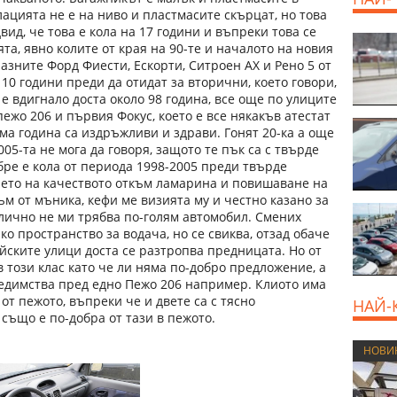
ацията не е на ниво и пластмасите скърцат, но това
вид, че това е кола на 17 години и въпреки това се
а, явно колите от края на 90-те и началото на новия
разните Форд Фиести, Ескорти, Ситроен АX и Рено 5 от
 10 години преди да отидат за вторични, което говори,
е вдигнало доста около 98 година, все още по улиците
пежо 206 и първия Фокус, което е все някакъв атестат
ма година са издръжливи и здрави. Гонят 20-ка а още
05-та не мога да говоря, защото те пък са с твърде
бре е кола от периода 1998-2005 преди твърде
нето на качеството откъм ламарина и повишаване на
към от мъника, кефи ме визията му и честно казано за
 лично не ми трябва по-голям автомобил. Смених
о пространство за водача, но се свиква, отзад обаче
йските улици доста се разтропва предницата. Но от
в този клас като че ли няма по-добро предложение, а
редимства пред едно Пежо 206 например. Клиото има
т пежото, въпреки че и двете са с тясно
НАЙ-
също е по-добра от тази в пежото.
НОВИ