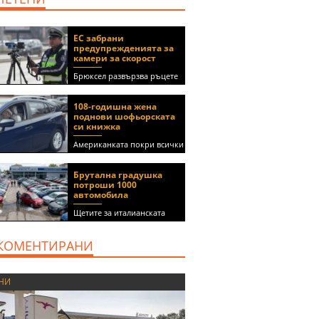
ЕС забрани
предупрежденията за
камери за скорост
Брюксел развързва ръцете
на правителствата за
спиране на функции в
108-годишна жена
приложения като Waze и
поднови шофьорската
Google Maps
си книжка
Американката покри всички
медицински изисквания, за
да получи документа
Брутална градушка
(ВИДЕО)
потроши 1000
автомобила
Щетите за италианската
автокъща се оценяват на 5
милиона евро
КОМЕНТИРАНИ
НИ