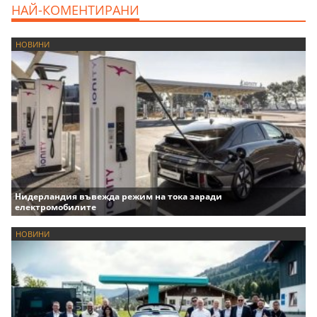
НАЙ-КОМЕНТИРАНИ
НОВИНИ
Нидерландия въвежда режим на тока заради
електромобилите
НОВИНИ