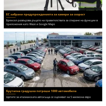
ЕС забрани предупрежденията за камери за скорост
Брюксел развързва ръцете на правителствата за спиране на функции в
приложения като Waze и Google Maps
Брутална градушка потроши 1000 автомобила
Щетите за италианската автокъща се оценяват на 5 милиона евро