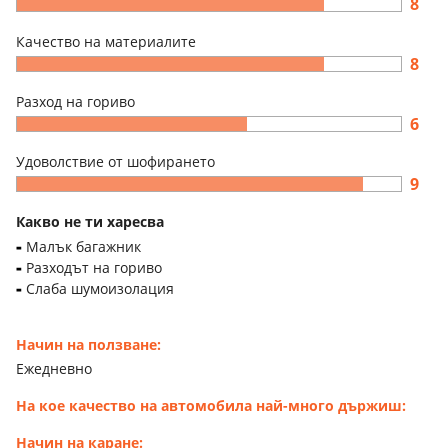
8
Качество на материалите
8
Разход на гориво
6
Удоволствие от шофирането
9
Какво не ти харесва
Малък багажник
Разходът на гориво
Слаба шумоизолация
Начин на ползване:
Ежедневно
На кое качество на автомобила най-много държиш:
Начин на каране: