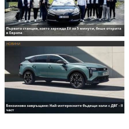
Първата станция, която зарежда EV за 5 минути, беше открита
в Европа
НОВИНИ
Бензиново завръщане: Най-интересните бъдещи коли с ДВГ - II
част