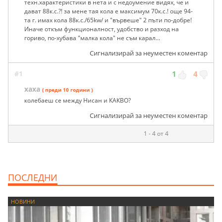
техн.характеристики в нета и с недоумение видях, че и
дават 88к.с.?! за мене тая кола е максимум 70к.с.! още 94-
та г. имах кола 88к.с./65kw/ и "вървеше" 2 пъти по-добре!
Иначе откъм функционалност, удобство и разход на
гориво, по-хубава "малка кола" не съм карал...
Сигнализирай за неуместен коментар
#1
1
4
хаха
( преди 10 години )
колебаеш се между Нисан и КАКВО?
Сигнализирай за неуместен коментар
1 - 4 от 4
ПОСЛЕДНИ
НОВИНИ