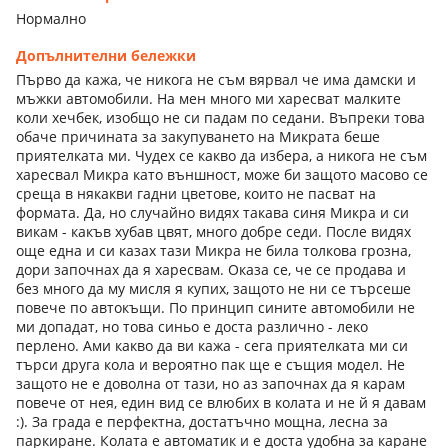
Нормално
Допълнителни бележки
Първо да кажа, че никога не съм вярвал че има дамски и
мъжки автомобили. На мен много ми харесват малките
коли хечбек, изобщо не си падам по седани. Въпреки това
обаче причината за закупуването на Микрата беше
приятелката ми. Чудех се какво да избера, а никога не съм
харесвал Микра като външност, може би защото масово се
среща в някакви гадни цветове, които не пасват на
формата. Да, но случайно видях такава синя Микра и си
викам - какъв хубав цвят, много добре седи. После видях
още една и си казах тази Микра не била толкова грозна,
дори започнах да я харесвам. Оказа се, че се продава и
без много да му мисля я купих, защото не ни се търсеше
повече по автокъщи. По принцип сините автомобили не
ми допадат, но това синьо е доста различно - леко
перлено. Ами какво да ви кажа - сега приятелката ми си
търси друга кола и вероятно пак ще е същия модел. Не
защото не е доволна от тази, но аз започнах да я карам
повече от нея, един вид се влюбих в колата и не й я давам
:). За града е перфектна, достатъчно мощна, лесна за
паркиране. Колата е автоматик и е доста удобна за каране