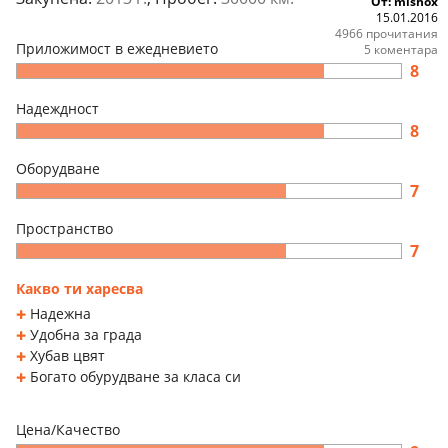
От: mishox
15.01.2016
4966 прочитания
Приложимост в ежедневието
5 коментара
8
Надеждност
8
Оборудване
7
Пространство
7
Какво ти харесва
Надежна
Удобна за града
Хубав цвят
Богато обурудване за класа си
Цена/Качество