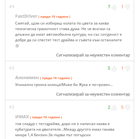
#4
7
1
FastDriver
( преди 10 години )
Смятай, щом си избираш колата по цвета за каква
техническа грамотност става дума. Не че всички са
длъжни да имат автомобилна култура, но със сигурност е
добре да си спестят тест драйва и съвета към останалите
:))
Сигнализирай за неуместен коментар
#3
5
1
Анонимен
( преди 10 години )
Уникално грозна колица!Може би Жука е по-грозен...
Сигнализирай за неуместен коментар
#2
2
5
ИМАХ
( преди 10 години )
тоя сладур с тестдрайва, дори не е написал каква е
кубатурата на двигателя...Между другото имах такава
микра 1,4 бензин.За първи път потърсих