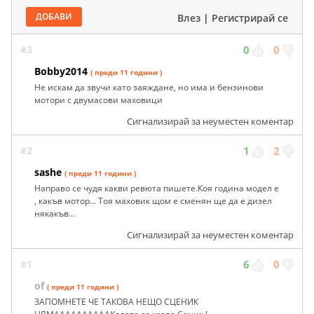
ДОБАВИ
Влез
|
Регистрирай се
#3
0
0
Bobby2014
( преди 11 години )
Не искам да звучи като заяждане, но има и бензинови
мотори с двумасови маховици
Сигнализирай за неуместен коментар
#2
1
2
sashe
( преди 11 години )
Направо се чудя какви ревюта пишете.Коя година модел е
, какъв мотор... Тоя маховик щом е сменян ще да е дизел
някакъв...
Сигнализирай за неуместен коментар
#1
6
0
of
( преди 11 години )
ЗАПОМНЕТЕ ЧЕ ТАКОВА НЕЩО СЦЕНИК