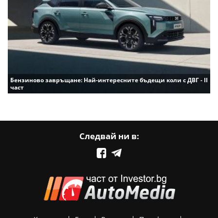
Бензиново завръщане: Най-интересните бъдещи коли с ДВГ - II
част
Следвай ни в: