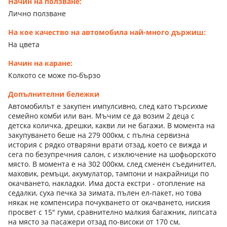
Начин на ползване:
Лично ползване
На кое качество на автомобила най-много държиш:
На цвета
Начин на каране:
Колкото се може по-бързо
Допълнителни бележки
Автомобилът е закупен импулсивно, след като търсихме
семейно комби или ван. Мъчим се да возим 2 деца с
детска количка, дрешки, какви ли не багажи. В момента на
закупуването беше на 279 000км, с пълна сервизна
история с рядко отваряни врати отзад, което се вижда и
сега по безупречния салон, с изключение на шофьорското
място. В момента е на 302 000км, след сменен съединител,
маховик, ремъци, акумулатор, тампони и накрайници по
окачването, накладки. Има доста екстри - отопление на
седалки, суха печка за зимата, пълен ел-пакет, но това
някак не компенсира почукването от окачването, ниския
просвет с 15" гуми, сравнително малкия багажник, липсата
на място за пасажери отзад по-високи от 170 см,