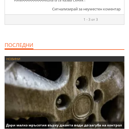
НЯМААААААААААКолата се казва Сеник !
Сигнализирай за неуместен коментар
1 - 3 от 3
ПОСЛЕДНИ
НОВИНИ
Дори малко мръсотия върху джанта води до загуба на контрол