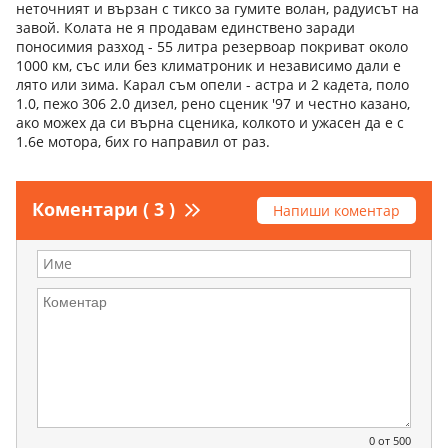
неточният и вързан с тиксо за гумите волан, радуисът на
завой. Колата не я продавам единствено заради
поносимия разход - 55 литра резервоар покриват около
1000 км, със или без климатроник и независимо дали е
лято или зима. Карал съм опели - астра и 2 кадета, поло
1.0, пежо 306 2.0 дизел, рено сценик '97 и честно казано,
ако можех да си върна сценика, колкото и ужасен да е с
1.6е мотора, бих го направил от раз.
Коментари ( 3 )
Напиши коментар
0
от 500