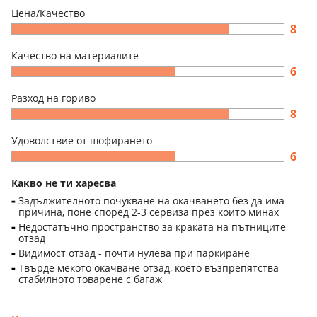
Цена/Качество
8
Качество на материалите
6
Разход на гориво
8
Удоволствие от шофирането
6
Какво не ти харесва
Задължителното почукване на окачването без да има
причина, поне според 2-3 сервиза през които минах
Недостатъчно пространство за краката на пътниците
отзад
Видимост отзад - почти нулева при паркиране
Твърде мекото окачване отзад, което възпрепятства
стабилното товарене с багаж