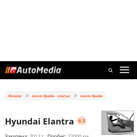
Начало
тест драйв - списък
тест драйв
Hyundai Elantra
6.5
Закупена:
2012 г.
, Пробег:
22000 км.