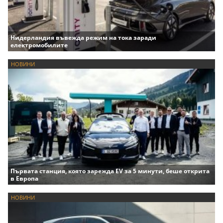
Нидерландия въвежда режим на тока заради
електромобилите
НОВИНИ
Първата станция, която зарежда EV за 5 минути, беше открита
в Европа
НОВИНИ