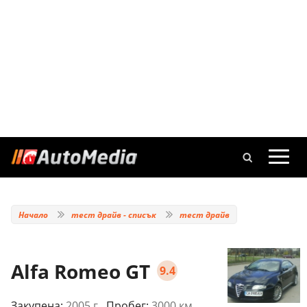
Начало
тест драйв - списък
тест драйв
Alfa Romeo GT
9.4
Закупена:
2005 г.
, Пробег:
3000 км.