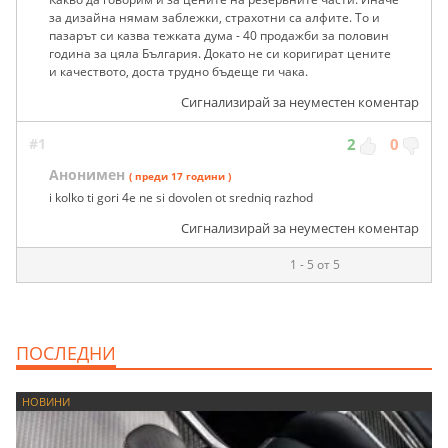
за дизайна нямам заблежки, страхотни са алфите. То и
пазарът си казва тежката дума - 40 продажби за половин
година за цяла България. Докато не си коригират цените
и качеството, доста трудно бъдеще ги чака.
Сигнализирай за неуместен коментар
#1
2
0
Анонимен
( преди 17 години )
i kolko ti gori 4e ne si dovolen ot sredniq razhod
Сигнализирай за неуместен коментар
1 - 5 от 5
ПОСЛЕДНИ
НОВИНИ