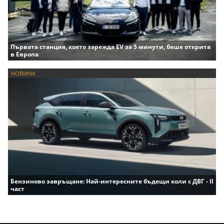
Първата станция, която зарежда EV за 5 минути, беше открита
в Европа
НОВИНИ
Бензиново завръщане: Най-интересните бъдещи коли с ДВГ - II
част