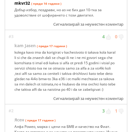
mkvr32
( преди 16 години )
Добър избор, поздрави, но аз не бих дал 10-тка за
удоволствие от шофирането с този двигател.
Сигнализирай за неуместен коментар
#3
4
0
kam Jasen
( преди 17 години )
kolega kavo ima da korigirat v kachestvoto ti takava kola karal
li si che da znaesh dali se chupi ili ne i ne mi govori sega che
komshiata ti imal edi kakva si alfa ot predi 15 godini i visial po
servizi shtoto tva ne se otnasia samo za alfa a za vsi4ki koli
,tezi alfi sa samo za ceniteli i takiva drishlovci kato tebe deto
gledat na 4i4o bmw-to 3ka e36 i ot malki mechtaiat za takova
sa mn dalech ot istinata,no e hiubavo da ima ovchici kato tebe
che takiva alfi da sa naistina po 40 i da se zabelqzvat :)
Сигнализирай за неуместен коментар
#2
3
1
Ясен
( преди 17 години )
Алфа Ромео, марка с цени на БМВ и качество на Фиат.
Какво да говорим и за цените на резервните части. Иначе