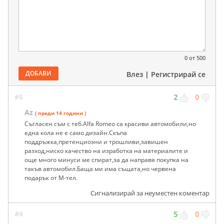
0
от 500
ДОБАВИ
Влез
|
Регистрирай се
#5
2
0
Az
( преди 14 години )
Съгласен съм с теб.Alfa Romeo са красиви автомобили,но
една кола не е само дизайн.Скъпа
поддръжка,претенциозни и трошливи,завишен
разход,ниско качество на изработка на материалите и
още много минуси ме спират,за да направя покупка на
такъв автомобил.Баща ми има същата,но червена
подарък от М-тел.
Сигнализирай за неуместен коментар
#4
5
0