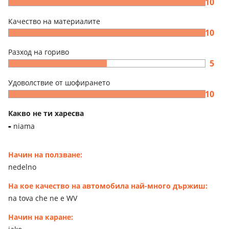
10
Качество на материалите
10
Разход на гориво
5
Удоволствие от шофирането
10
Какво не ти харесва
niama
Начин на ползване:
nedelno
На кое качество на автомобила най-много държиш:
na tova che ne e WV
Начин на каране: