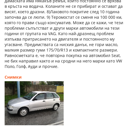
дамаската има някакъв ремък, които постоянно се врязва
в кръста на водача. Коланите не се прибират и остават да
висят, което дразни. 8)Лаковото покритие след 10 година
започва да се люпи. 9) Теромостат се сменя на 100 000 км,
която го прави също консуматив. Може да се кажи, че тези
проблеми съпътстват и други марки автомобили на тези
години от групата на VAG. Като най-дразнещ проблем
изпъква притрисането на двигателя и постоянното му
угасване. Предимствата са ниския данък, не гори масло,
малкия размер гуми 175/70/R13 и компактните размери.
Равносметката е, че повторна покупка на автомобил Seat,
не бих направил както и на сродни на него марки като VW
Поло, Голф, Ауди и прочие.
Снимки