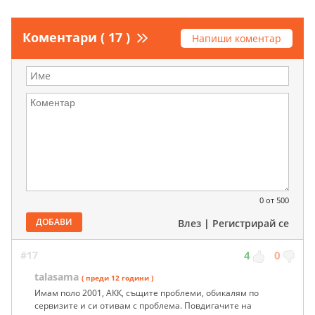
Коментари ( 17 )
Напиши коментар
0
от 500
ДОБАВИ
Влез
|
Регистрирай се
#17
4
0
talasama
( преди 12 години )
Имам поло 2001, АКК, същите проблеми, обикалям по
сервизите и си отивам с проблема. Повдигачите на