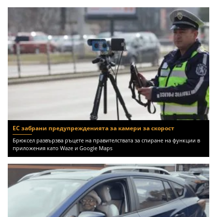
ЕС забрани предупрежденията за камери за скорост
Брюксел развързва ръцете на правителствата за спиране на функции в
приложения като Waze и Google Maps