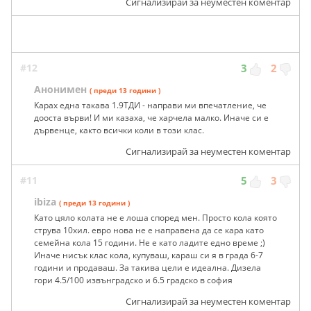
Сигнализирай за неуместен коментар
#12
3
2
Анонимен
( преди 13 години )
Карах една такава 1.9ТДИ - направи ми впечатление, че
дооста върви! И ми казаха, че харчела малко. Иначе си е
дървенце, както всички коли в този клас.
Сигнализирай за неуместен коментар
#11
5
3
ibiza
( преди 13 години )
Като цяло колата не е лоша според мен. Просто кола която
струва 10хил. евро нова не е направена да се кара като
семейна кола 15 години. Не е като ладите едно време ;)
Иначе нисък клас кола, купуваш, караш си я в града 6-7
години и продаваш. За такива цели е идеална. Дизела
гори 4.5/100 извънградско и 6.5 градско в софия
Сигнализирай за неуместен коментар