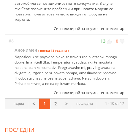
автомобила се позиционират като консуматив. В случая
със Сеат посочените проблеми и при новите модели се
повтарят, поне от това каквото виждат от форума на
марката.
Сигнализирай за неуместен коментар
#8
13
0
Анонимен
( преди 13 години )
Naposleduk se poyaviha niakoi testove s realni otsenki-mnogo
dobre. Imah Golf 3ka. Temperaturniyat datchik i termostata
naistina biah konsumativi. Pregriavashe mi, pravih glavata na
dvigatelia, izgoria benzinovata pompa, omasliavashe redovno.
I hodovata chast ne beshe super zdrava. Ne sum dovolen.
Pisha obektivno, a ne da opliuvam markata.
Сигнализирай за неуместен коментар
<
1
2
>
първа
последна
1 - 10 от 17
ПОСЛЕДНИ