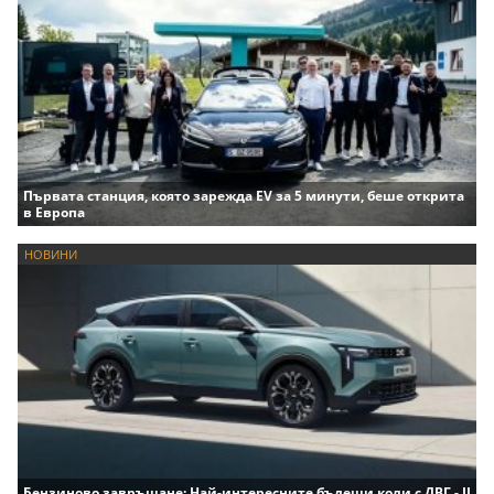
Първата станция, която зарежда EV за 5 минути, беше открита
в Европа
НОВИНИ
Бензиново завръщане: Най-интересните бъдещи коли с ДВГ - II