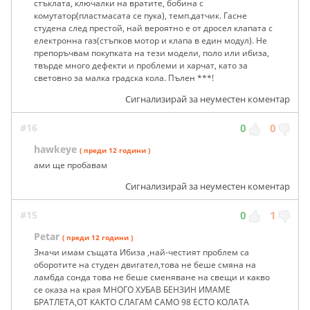
стъклата, ключалки на вратите, бобина с
комутатор(пластмасата се пука), темп.датчик. Гасне
студена след престой, най вероятно е от дросел клапата с
електронна газ(стъпков мотор и клапа в един модул). Не
препоръчвам покупката на тези модели, поло или ибиза,
твърде много дефекти и проблеми и харчат, като за
световно за малка градска кола. Пълен ***!
Сигнализирай за неуместен коментар
#16
0
0
hawkeye
( преди 12 години )
ами ще пробавам
Сигнализирай за неуместен коментар
#15
0
1
Petar
( преди 12 години )
Значи имам същата Ибиза ,най-честият проблем са
оборотите на студен двигател,това не беше смяна на
ламбда сонда това не беше сменяване на свещи и какво
се оказа на края МНОГО ХУБАВ БЕНЗИН ИМАМЕ
БРАТЛЕТА,ОТ КАКТО СЛАГАМ САМО 98 ECTO КОЛАТА