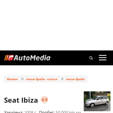
Начало
тест драйв - списък
тест драйв
Seat Ibiza
4.9
Закупена:
2008 г.
, Пробег:
50 000 km км.