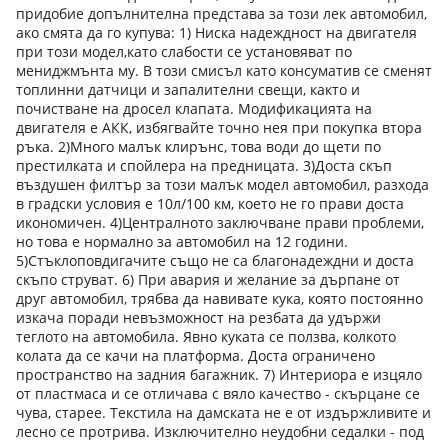
придобие допълнителна представа за този лек автомобил,
ако смята да го купува: 1) Ниска надеждност на двигателя
при този модел,като слабости се установяват по
мениджмънта му. В този смисъл като консуматив се сменят
топлинни датчици и запалителни свещи, както и
почистване на дросел клапата. Модификацията на
двигателя е АКК, избягвайте точно нея при покупка втора
ръка. 2)Много малък клирънс, това води до щети по
престилката и спойлера на предницата. 3)Доста скъп
въздушен филтър за този малък модел автомобил, разхода
в градски условия е 10л/100 км, което не го прави доста
икономичен. 4)Централното заключване прави проблеми,
но това е нормално за автомобил на 12 години.
5)Стъклоповдигачите също не са благонадеждни и доста
скъпо струват. 6) При авария и желание за дърпане от
друг автомобил, трябва да навивате кука, която постоянно
изкача поради невъзможност на резбата да удържи
теглото на автомобила. Явно куката се ползва, колкото
колата да се качи на платформа. Доста ограничено
пространство на задния багажник. 7) Интериора е изцяло
от пластмаса и се отличава с вяло качество - скърцане се
чува, старее. Текстила на дамската не е от издържливите и
лесно се протрива. Изключително неудобни седалки - под