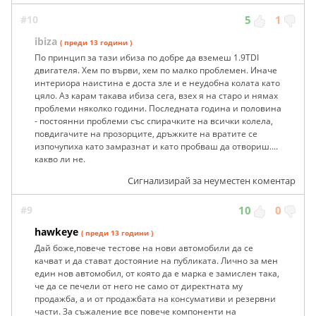
#10
5
1
ibiza
( преди 13 години )
По принцип за тази ибиза по добре да вземеш 1.9TDI
двигателя. Хем по върви, хем по малко проблемен. Иначе
интериора наистина е доста зле и е неудобна колата като
цяло. Аз карам такава ибиза сега, взех я на старо и нямах
проблеми няколко години. Последната година и половина
- постоянни проблеми със спирачките на всички колела,
повдигачите на прозорците, дръжките на вратите се
изпочупиха като замразнат и като пробваш да отвориш....
какво ли не.
Сигнализирай за неуместен коментар
#9
10
0
hawkeye
( преди 13 години )
Дай боже,повече тестове на нови автомобили да се
качват и да стават достояние на публиката. Лично за мен
един нов автомобил, от която да е марка е замислен така,
че да се печели от него не само от директната му
продажба, а и от продажбата на консумативи и резервни
части. За съжаление все повече компоненти на