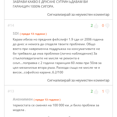
ЗАБРАВИ КАКВО Е ДРУСАНЕ СУТРИН ЬДАВАМ ВИ
ГАРАНЦИЧ 1000% СИГОРА.
Сигнализирай за неуместен коментар
#14
2
0
SDI
( преди 13 години )
Карам ибиза но предния фейслифт 1.9 сди от 2006 година
до днес и немога да споделя твоите проблеми. Общо
взето при навременна поддръжка на консумативите не
би трябвало да има проблеми (лично наблюдение) За
стъклоповдигачите не мисля че ремонта е
скъп....поправка с 2 години гаранция-60 лева при 50лв за
цял механизъм втора ръка. Разхода също не мисля че е
висок...софийско каране..6.2/100
Сигнализирай за неуместен коментар
#13
2
1
Анонимен
( преди 13 години )
термостата се сменял на 100 000 км ,и било проблем за
модела .