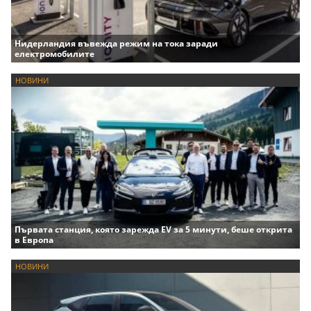
Нидерландия въвежда режим на тока заради
електромобилите
НОВИНИ
Първата станция, която зарежда EV за 5 минути, беше открита
в Европа
НОВИНИ