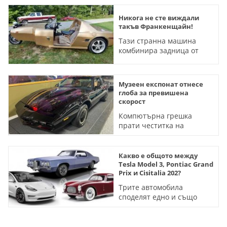
Никога не сте виждали
такъв Франкенщайн!
Тази странна машина
комбинира задница от
muscle car, предница от
мотоциклет и две плюс
две места
Музеен експонат отнесе
глоба за превишена
скорост
Компютърна грешка
прати честитка на
емблематичния Pontiac от
сериала Knight Rider
Какво е общото между
Tesla Model 3, Pontiac Grand
Prix и Cisitalia 202?
Трите автомобила
споделят едно и също
дизайнерско решение в
екстериора