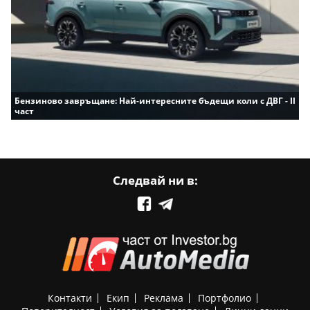
Бензиново завръщане: Най-интересните бъдещи коли с ДВГ - II
част
Следвай ни в:
Контакти
Екип
Реклама
Портфолио