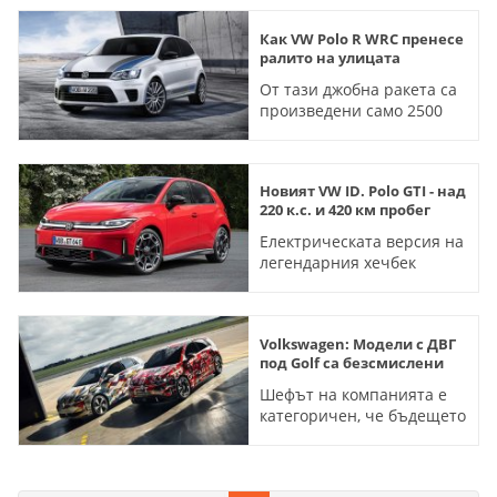
Как VW Polo R WRC пренесе
ралито на улицата
От тази джобна ракета са
произведени само 2500
бройки
Новият VW ID. Polo GTI - над
220 к.с. и 420 км пробег
Електрическата версия на
легендарния хечбек
пристига точно половин
век след оригинала
Volkswagen: Модели с ДВГ
под Golf са безсмислени
Шефът на компанията е
категоричен, че бъдещето
на малките коли е
електрическо