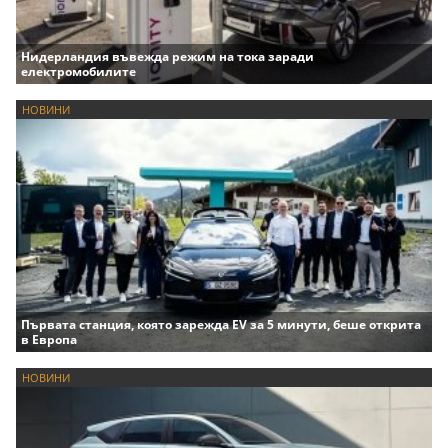
Нидерландия въвежда режим на тока заради
електромобилите
НОВИНИ
Първата станция, която зарежда EV за 5 минути, беше открита
в Европа
НОВИНИ