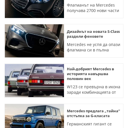
Флагманът на Mercedes
получава 2700 нови части
- и нестандартен V8
двигател
Дизайнът на новата S-Class
раздели феновете
Mercedes не успя да опази
флагмана си в пълна
тайна до премиерата
Най-добрият Mercedes в
историята навършва
половин век
W123 се превърна в икона
заради комбинацията от
три фактора
Mercedes предлага „тайна“
отстъпка за G-класата
Германският гигант се