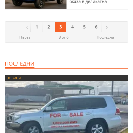
оказа в деликатна
ситуация с
електрическата версия
1
2
3
4
5
6
Първа
3 от 6
Последна
ПОСЛЕДНИ
НОВИНИ