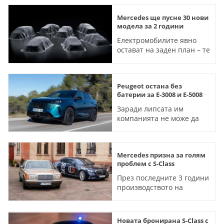
Mercedes ще пусне 30 нови
модела за 2 години
Електромобилите явно
остават на заден план – те
са само 9
Peugeot остана без
батерии за E-3008 и E-5008
Заради липсата им
компанията не може да
доставя двата модела
Mercedes призна за голям
проблем с S-Class
През последните 3 години
производството на
флагмана е намаляло
наполовина
Новата бронирана S-Class с