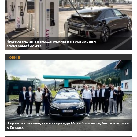
Нидерландия въвежда режим на тока заради
електромобилите
НОВИНИ
Първата станция, която зарежда EV за 5 минути, беше открита
в Европа