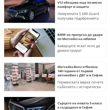
V12 обещава още по-висок
комфорт и защита
Лимузината S 680 Guard
получава подобренията
на стандартния модел
BMW не пропусна да удари
по Mercedes на юбилея
Баварците искат ясно да
демонстрират
превъзходството над
големия конкурент
Mercedes-Benz отбеляза
140 години от първия
автомобил с ДВГ и в София
Германската марка почете
събитието с историческа
фотоизложба
Сърцето на новата S-класа
е създадено в София