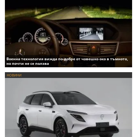
Военна технология вижда по-добре от човешко око в тъмното,
но почти не се ползва
НОВИНИ