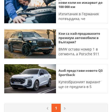
нови коли не изкарват до
100 000 км
Изпитания в Германия
потвърдиха, че
надеждността невинаги
отговаря на репутацията
на марката
Кои са най-продаваните
премиум автомобили в
България?
BMW остава номер 1 в
сегмента, а Porsche 911
бие два пъти по продажби
цялата марка Alfa Romeo
Audi представи новото Q3
Sportback
Купеобразният вариант
ще се предлага в 5
варианта на мощност
1