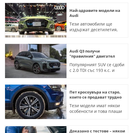
Най-здравите модели на
Audi
Тези автомобили ще
издържат десетилетия,
прогнозират експерти
Audi Q3 получи
"правилния" двигател
Популярният SUV се сдоби
с 2.0 TDI със 193 к.с. и
задвижване на всички
колела
Пет кросоувъра на старо,
които се продават трудно
Тези модели имат някои
особености и това плаши
купувачите
Доказано с тестове – някои