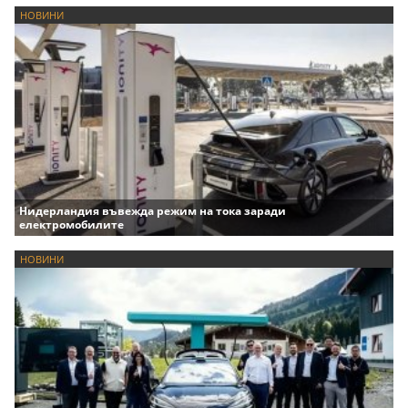
НОВИНИ
Нидерландия въвежда режим на тока заради
електромобилите
НОВИНИ