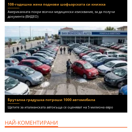
108-годишна жена поднови шофьорската си книжка
Американката покри всички медицински изисквания, за да получи
документа (ВИДЕО)
Брутална градушка потроши 1000 автомобила
Щетите за италианската автокъща се оценяват на 5 милиона евро
НАЙ-КОМЕНТИРАНИ