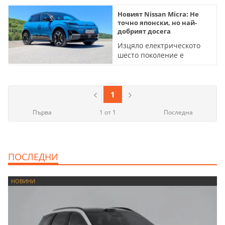
Новият Nissan Micra: Не
точно японски, но най-
добрият досега
Изцяло електрическото
шесто поколение е
комфортно, напредничаво
- и много забавно за
каране (ВИДЕО)
1
Първа
1 от 1
Последна
ПОСЛЕДНИ
НОВИНИ