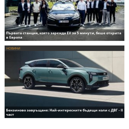
Първата станция, която зарежда EV за 5 минути, беше открита
в Европа
НОВИНИ
Бензиново завръщане: Най-интересните бъдещи коли с ДВГ - II
част