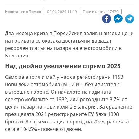
Константин Томов
02.06.2026 11:19
Прочитания: 17470
Два месеца криза в Персийския залив и високи цени
на горивата се оказаха достатъчни да дадат
рекорден тласък на пазара на електромобили в
България.
Над двойно увеличение спрямо 2025
Само за април и май у нас са регистрирани 1153
нови леки автомобила (M1 и N1) без двигател с
вътрешно горене. От началото на годината
електромобилите са 1982, или рекордните 8.7% от
целия пазар на нови коли в България. За сравнение
през цялата 2024 регистрираните EV бяха 1898
бройки. А спрямо същия период на 2025, растежът
сега е 104.5% - повече от двоен.