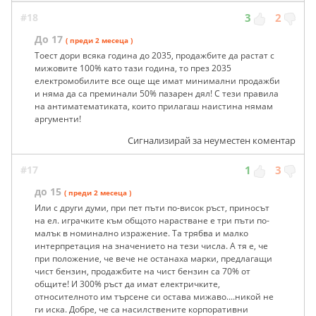
#18
3
2
До 17
( преди 2 месеца )
Тоест дори всяка година до 2035, продажбите да растат с
мижовите 100% като тази година, то през 2035
електромобилите все още ще имат минимални продажби
и няма да са преминали 50% пазарен дял! С тези правила
на антиматематиката, които прилагаш наистина нямам
аргументи!
Сигнализирай за неуместен коментар
#17
1
3
до 15
( преди 2 месеца )
Или с други думи, при пет пъти по-висок ръст, приносът
на ел. играчките към общото нарастване е три пъти по-
малък в номинално изражение. Та трябва и малко
интерпретация на значението на тези числа. А тя е, че
при положение, че вече не останаха марки, предлагащи
чист бензин, продажбите на чист бензин са 70% от
общите! И 300% ръст да имат електричките,
относителното им търсене си остава мижаво....никой не
ги иска. Добре, че са насилствените корпоративни