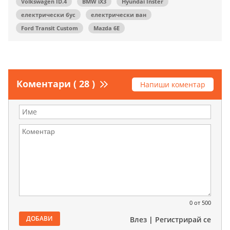
Volkswagen ID.4
BMW iX3
Hyundai Inster
електрически бус
електрически ван
Ford Transit Custom
Mazda 6E
Коментари ( 28 )
Напиши коментар
0
от 500
ДОБАВИ
Влез
|
Регистрирай се