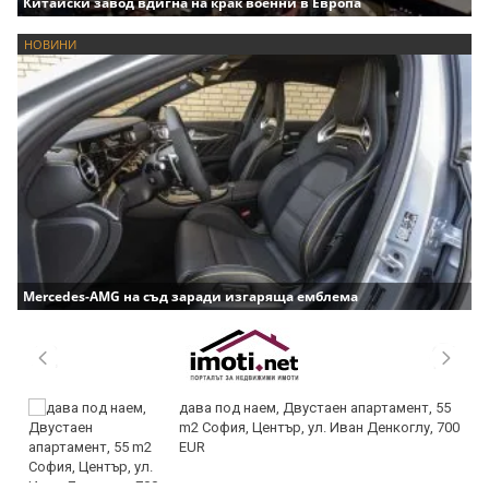
Китайски завод вдигна на крак военни в Европа
НОВИНИ
Mercedes-AMG на съд заради изгаряща емблема
дава под наем, Двустаен апартамент, 55
m2 София, Център, ул. Иван Денкоглу, 700
EUR