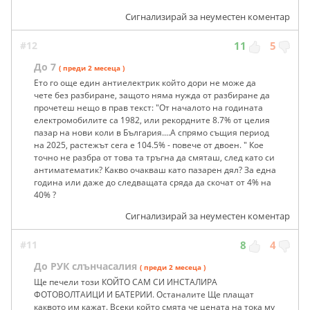
Сигнализирай за неуместен коментар
#12
11
5
До 7
( преди 2 месеца )
Ето го още един антиелектрик който дори не може да
чете без разбиране, защото няма нужда от разбиране да
прочетеш нещо в прав текст: "От началото на годината
електромобилите са 1982, или рекордните 8.7% от целия
пазар на нови коли в България....А спрямо същия период
на 2025, растежът сега е 104.5% - повече от двоен. " Кое
точно не разбра от това та тръгна да смяташ, след като си
антиматематик? Какво очакваш като пазарен дял? За една
година или даже до следващата сряда да скочат от 4% на
40% ?
Сигнализирай за неуместен коментар
#11
8
4
До РУК слънчасалия
( преди 2 месеца )
Ще печели този КОЙТО САМ СИ ИНСТАЛИРА
ФОТОВОЛТАИЦИ И БАТЕРИИ. Останалите Ще плащат
каквото им кажат. Всеки който смята че цената на тока му