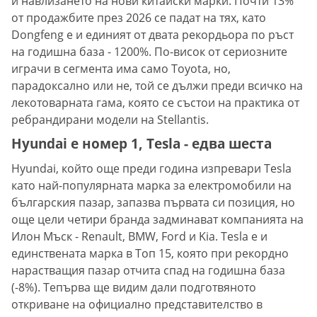
и навлизането на нови китайски марки. Почти 13%
от продажбите през 2026 се падат на тях, като
Dongfeng е и единият от двата рекордьора по ръст
на годишна база - 1200%. По-висок от сериозните
играчи в сегмента има само Toyota, но,
парадоксално или не, той се дължи преди всичко на
лекотоварната гама, която се състои на практика от
ребрандирани модели на Stellantis.
Hyundai е номер 1, Tesla - едва шеста
Hyundai, който още преди година изпревари Tesla
като най-популярната марка за електромобили на
българския пазар, запазва първата си позиция, но
още цели четири бранда задминават компанията на
Илон Мъск - Renault, BMW, Ford и Kia. Tesla е и
единствената марка в Топ 15, която при рекордно
нарастващия пазар отчита спад на годишна база
(-8%). Тепърва ще видим дали подготвяното
откриване на официално представителство в