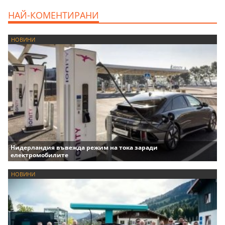
НАЙ-КОМЕНТИРАНИ
НОВИНИ
Нидерландия въвежда режим на тока заради
електромобилите
НОВИНИ