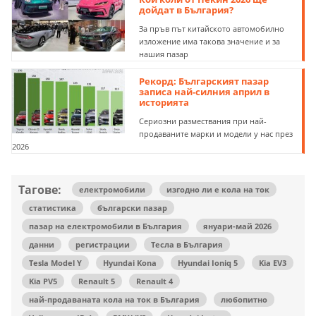
дойдат в България?
За пръв път китайското автомобилно
изложение има такова значение и за
нашия пазар
Рекорд: Българският пазар
записа най-силния април в
историята
Сериозни размествания при най-
продаваните марки и модели у нас през
2026
Тагове:
електромобили
изгодно ли е кола на ток
статистика
български пазар
пазар на електромобили в България
януари-май 2026
данни
регистрации
Тесла в България
Tesla Model Y
Hyundai Kona
Hyundai Ioniq 5
Kia EV3
Kia PV5
Renault 5
Renault 4
най-продаваната кола на ток в България
любопитно