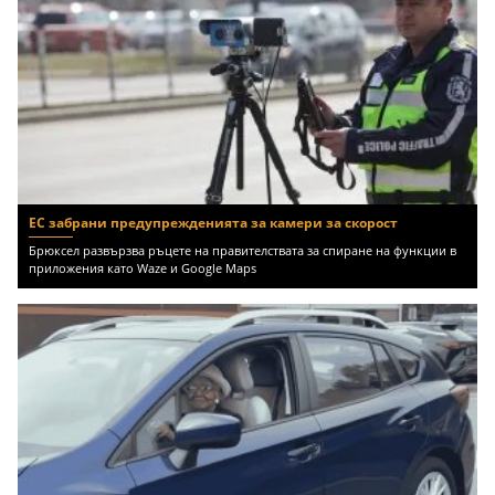
ЕС забрани предупрежденията за камери за скорост
Брюксел развързва ръцете на правителствата за спиране на функции в
приложения като Waze и Google Maps