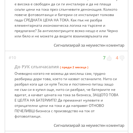
е висока е свободен да си ги инсталира и да не плаща
скъпи цени на тока през слънчевите денонощия. Колкото
повече фотоволтаици и батерии се инсталират толкова
пада СРЕДНАТА ЦЕНА НА ТОКА. Как пък не разбра
елементарната икономическа логика на търсене и
предлагане? За антиелектриците всяко нещо е или Черно
или бяло и не можете да видите взаимовръзката им
Сигнализирай за неуместен коментар
#10
7
4
До РУК слънчасалия
( преди 2 месеца )
Очевидно когато не можеш да мислиш сам, трудно
разбираш дори това, което ти казват останалите. Нито си
разбрал кога ще си купя Тесла и постоянно питаш защо
не съм си я купил още, нито си разбрал, че батериите не
вдигат, а качват цената на тока за бизнеса, ЗАЩОТО ТОВА
Е ЦЕЛТА НА БАТЕРИИТЕ! Да премахнат нулевите и
отрицателни цени на тока и да направят ОТНОВО
ПЕЧЕЛИВШ бизнеса с производство на ток от
фотоволтаици.
Сигнализирай за неуместен коментар