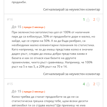
продажби.
Сигнализирай за неуместен коментар
#16
1
2
До 15
( преди 2 месеца )
При зеленистко-затоплистка цел от 100% от наличния
парк да са елбоклуци, 50% от продажбите дори е малко, но
хайде, ще се спрем на 50%. А за да бъда разбран, са
необходими малко елементарни познания по статистика.
Като например, че за да имаш представа колко е значим
даден ръст, следва да имаш добра представа каква е
базата и как се отнася към базите на другите
променливи, чиито ръст сравняваш. Например, че 100%
ръст на 5 е пак 5, а 20% ръст на 70 е 14.
Сигнализирай за неуместен коментар
#15
4
2
До 15
( преди 2 месеца )
Колко трябва да станат продажбите за да не са
статистическа грешка според тебе, щом всеки десети
автомобил ти се струва малко? Ще приемеш че има