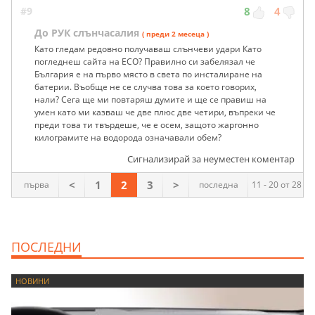
#9
8
4
До РУК слънчасалия
( преди 2 месеца )
Като гледам редовно получаваш слънчеви удари Като
погледнеш сайта на ЕСО? Правилно си забелязал че
България е на първо място в света по инсталиране на
батерии. Въобще не се случва това за което говорих,
нали? Сега ще ми повтаряш думите и ще се правиш на
умен като ми казваш че две плюс две четири, въпреки че
преди това ти твърдеше, че е осем, защото жаргонно
килограмите на водорода означавали обем?
Сигнализирай за неуместен коментар
<
1
2
3
>
първа
последна
11 - 20 от 28
ПОСЛЕДНИ
НОВИНИ