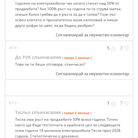
търсене на електромобили чак когато станат над 50% от
продажбите? Ако 100% ръст на година ти се струва малък,
опиши Колко трябва да е ръста за да е голям? Този път
освен епитети и прилагателни моля използвай и някоя
друга цифра за цвят, за да бъдеш разбран?
Сигнализирай за неуместен коментар
#14
5
2
До РУК слънчасалия
( преди 2 месеца )
Това ли ти беше отговора, слънчасал?
Сигнализирай за неуместен коментар
#13
1
7
Тесльо слънчасалия
( преди 2 месеца )
Тесла има ръст на продажбите 50% всяка година. Точно
както ще бъде постигната и крайната цел за следващите
осем години 18 милиона електромобила Тесла през 2028
година. Статистически е доказано.