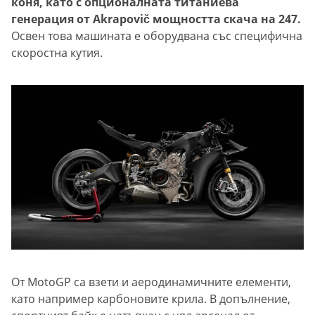
коня, като с опционалната титаниева
генерация от Akrapovič мощността скача на 247.
Освен това машината е оборудвана със специфична
скоростна кутия.
От MotoGP са взети и аеродинамичните елементи,
като например карбоновите крила. В допълнение,