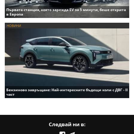
Първата станция, която зарежда EV за 5 минути, беше открита
в Европа
НОВИНИ
Бензиново завръщане: Най-интересните бъдещи коли с ДВГ - II
част
Следвай ни в: