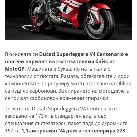
В основата си
Ducati Superleggera V4 Centenario е
шосеен вариант на състезателния байк от
MotoGP.
Машината е буквално натъпкана с
технологии от пистата. Рамата, обтекателите и дори
компонентите по регулируемото окачване на Öhlins
са изцяло карбонови. За спирането на мотоциклета
се грижат карбоново-керамични спирачки.
Теглото на Ducati Superleggera V4 Centenario е
заковано на 173 кг в стандартен вид, а със
специалния състезателен пакет пада до скромните
167 кг.
1,1-литровият V4 двигател генерира 228