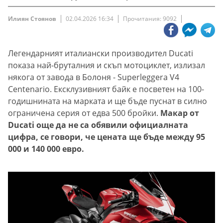
Илиян Стоянов
02.04.2026 16:34
Прочитания: 9092
Легендарният италиански производител Ducati
показа най-бруталния и скъп мотоциклет, излизал
някога от завода в Болоня - Superleggera V4
Centenario. Ексклузивният байк е посветен на 100-
годишнината на марката и ще бъде пуснат в силно
ограничена серия от едва 500 бройки.
Макар от
Ducati още да не са обявили официалната
цифра, се говори, че цената ще бъде между 95
000 и 140 000 евро.