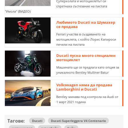
Суперколата и мотоциклетът си
спретнаха състезание на пистата
"Имола" (ВИДЕО)
Любимото Ducati на Шумахер
се продава
Ferrari участва в създаването на
мотоциклета, с който Лорис Капироси
печели на пистата
Ducati пусна много специален
мотоциклет
Машината ще се предлага като опция за
уникалното Bentley Mulliner Batur
Volkswagen няма да продава
Lamborghini и Ducati
Bentley минава под контрола на Audi от
1 март 2021 година
Тагове:
Ducati
Ducati Superleggera V4 Centenario