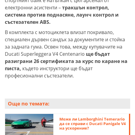
спортният байк е натъпкан с цял арсенал от
електронни асистенти –
тракшън контрол,
система против поднасяне, лаунч контрол и
състезателен ABS.
В комплекта с мотоциклета влизат покривало,
специален дървен сандък за документите и стойка
за задната гума. Освен това, между купувачите на
Ducati Superleggera V4 Centenario
ще бъдат
разиграни 26 сертификата за курс по каране на
писта,
където инструктори ще бъдат
професионални състезатели.
Още по темата:
Може ли Lamborghini Temerario
да се справи с Ducati Panigale V4
на ускорение?