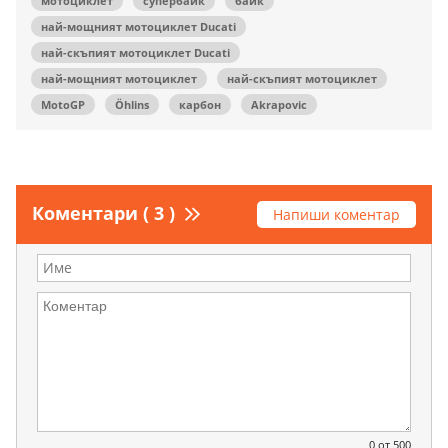
мотоциклет
супербайк
байк
най-мощният мотоциклет Ducati
най-скъпият мотоциклет Ducati
най-мощният мотоциклет
най-скъпият мотоциклет
MotoGP
Öhlins
карбон
Akrapovic
Коментари ( 3 )
Напиши коментар
0
от 500