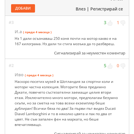
ДОБАВИ
Влез
|
Регистрирай се
#3
3
1
И.а
( преди 4 месеца )
Нз 1 дали осъзнаваш 250 коня почти на мотор какво е на
167 килограма. Нз дали ти стига мозъка да го разбвреш.
Сигнализирай за неуместен коментар
#2
5
0
Иво
( преди 4 месеца )
Наскоро посетих музей в Шотландия за спортни коли и
мотори частна колекция. Моторите бяха предимно
Дукати, повечето състезателни заемащи целия втори
етаж. Изключително много мотори, предполагам безумно
скъпи, но за сметка на това всеки екземпляр беше
дублиран! Всички бяха по два! За първи път видях Ducati
Diavel Lamborghini и то в няколко цвята и пак по два от
цвят. Не съм запален фен на марката, но беше
впечатляващо.
Сигнализирай за неуместен коментар