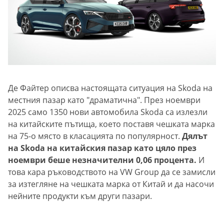
Де Файтер описва настоящата ситуация на Skoda на
местния пазар като "драматична". През ноември
2025 само 1350 нови автомобила Skoda са излезли
на китайските пътища, което поставя чешката марка
на 75-о място в класацията по популярност.
Дялът
на Skoda на китайския пазар като цяло през
ноември беше незначителни 0,06 процента.
И
това кара ръководството на VW Group да се замисли
за изтегляне на чешката марка от Китай и да насочи
нейните продукти към други пазари.