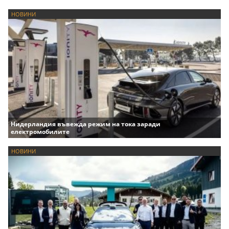
НОВИНИ
Нидерландия въвежда режим на тока заради
електромобилите
НОВИНИ