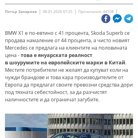
Петър Захариев
08.01.2026 07:25
Прочитания: 44108
BMW X1 е по-евтино с 41 процента, Skoda Superb се
продава намаление от 44 процента, а чисто новият
Mercedes се предлага на клиентите на половината
цена -
това е януарската реалност
в шоурумите на европейските марки в Китай
.
Местите потребители не желаят да купуват коли на
чужди брандове и това кара производителите от
Европа да предлагат своите превозни средства дори
под тяхната себестойност, за да разчистят
наличностите и да ограничат загубите.