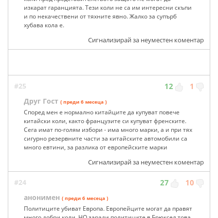
изкарат гаранцията. Тези коли не са им интересни скъпи
и по некачествени от тяхните явно. Жалко за супърб
хубава кола е.
Сигнализирай за неуместен коментар
#25
12
1
Друг Гост
( преди 6 месеца )
Според мен е нормално китайците да купуват повече
китайски коли, както французите си купуват френските.
Сега имат по-голям избори - има много марки, а и при тях
сигурно резервните части за китайските автомобили са
много евтини, за разлика от европейските марки
Сигнализирай за неуместен коментар
#24
27
10
анонимен
( преди 6 месеца )
Политиците убиват Европа. Европейците могат да правят
много добри коли. НО заради политиците в Брюксел това