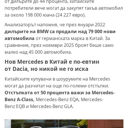
от дилърите до 44 процента, китайските
потребители вече могат да закупят такъв автомобил
за около 198 000 юана (24 227 евро).
Анализаторът напомня, че през януари 2022
дилърите на BMW са продали над 79 000 нови
автомобила
от германската марка в Китай. За
сравнение, през ноември 2025 броят беше само
малко над 45 000 автомобила.
Нов Mercedes в Китай е по-евтин
от Dacia, но никой не го иска
Китайските купувачи в шоурумите на Mercedes
могат да разчитат на още по-големи отстъпки.
Отстъпката от 50 процента важи за Mercedes-
Benz A-Class,
Mercedes-Benz EQA, Mercedes-
Benz EQB и Mercedes-Benz GLA.