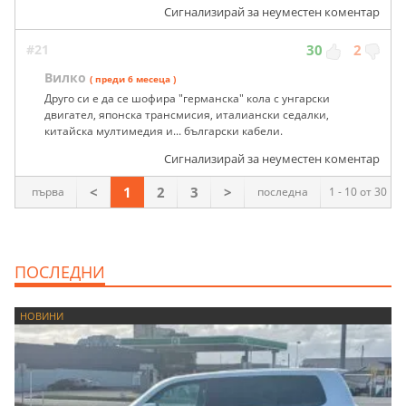
Сигнализирай за неуместен коментар
#21
30
2
Вилко
( преди 6 месеца )
Друго си е да се шофира "германска" кола с унгарски
двигател, японска трансмисия, италиански седалки,
китайска мултимедия и... български кабели.
Сигнализирай за неуместен коментар
<
1
2
3
>
първа
последна
1 - 10 от 30
ПОСЛЕДНИ
НОВИНИ