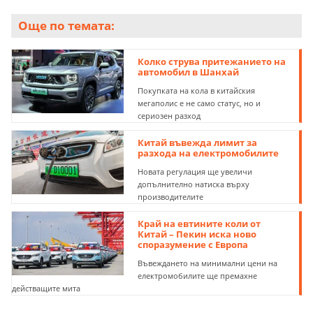
Още по темата:
Колко струва притежанието на
автомобил в Шанхай
Покупката на кола в китайския
мегаполис е не само статус, но и
сериозен разход
Китай въвежда лимит за
разхода на електромобилите
Новата регулация ще увеличи
допълнително натиска върху
производителите
Край на евтините коли от
Китай – Пекин иска ново
споразумение с Европа
Въвеждането на минимални цени на
електромобилите ще премахне
действащите мита