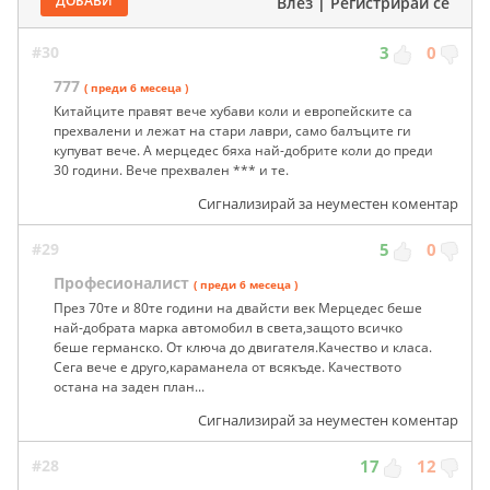
ДОБАВИ
Влез
|
Регистрирай се
#30
3
0
777
( преди 6 месеца )
Китайците правят вече хубави коли и европейските са
прехвалени и лежат на стари лаври, само балъците ги
купуват вече. А мерцедес бяха най-добрите коли до преди
30 години. Вече прехвален *** и те.
Сигнализирай за неуместен коментар
#29
5
0
Професионалист
( преди 6 месеца )
През 70те и 80те години на двайсти век Мерцедес беше
най-добрата марка автомобил в света,защото всичко
беше германско. От ключа до двигателя.Качество и класа.
Сега вече е друго,караманела от всякъде. Качеството
остана на заден план...
Сигнализирай за неуместен коментар
#28
17
12