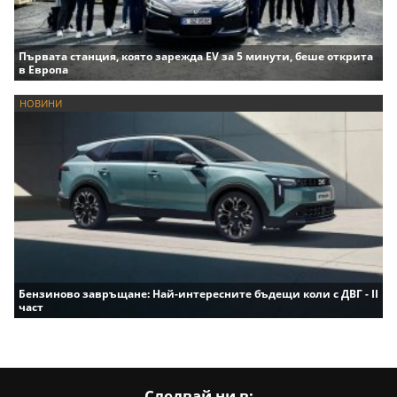
Първата станция, която зарежда EV за 5 минути, беше открита
в Европа
НОВИНИ
Бензиново завръщане: Най-интересните бъдещи коли с ДВГ - II
част
Следвай ни в: