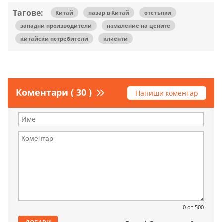
Тагове:
Китай
пазар в Китай
отстъпки
западни производители
намаление на цените
китайски потребители
клиенти
Коментари ( 30 )
Напиши коментар
0
от 500