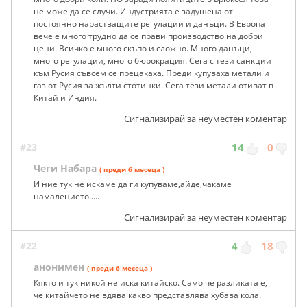
не може да се случи. Индустрията е задушена от
постоянно нарастващите регулации и данъци. В Европа
вече е много трудно да се прави производство на добри
цени. Всичко е много скъпо и сложно. Много данъци,
много регулации, много бюрокрация. Сега с тези санкции
към Русия съвсем се прецакаха. Преди купуваха метали и
газ от Русия за жълти стотинки. Сега тези метали отиват в
Китай и Индия.
Сигнализирай за неуместен коментар
#23
14
0
Чеги Набара
( преди 6 месеца )
И ние тук не искаме да ги купуваме,айде,чакаме
намалението.....
Сигнализирай за неуместен коментар
#22
4
18
анонимен
( преди 6 месеца )
Кякто и тук никой не иска китайско. Само че разликата е,
че китайчето не вдява какво представлява хубава кола.