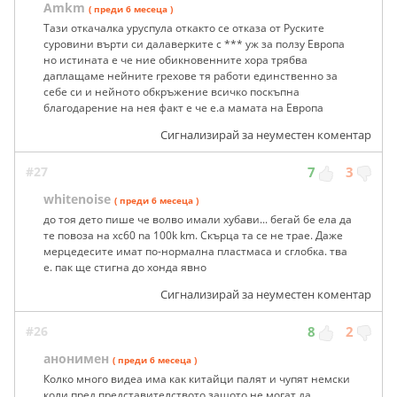
Amkm
( преди 6 месеца )
Taзи откачалка уруспула откакто се отказа от Руските
суровини върти си далаверките с *** уж за ползу Европа
но истината е че ние обикновенните хора трябва
даплащаме нейните грехове тя работи единственно за
себе си и нейното обкръжение всичко поскъпна
благодарение на нея факт е че е.а мамата на Европа
Сигнализирай за неуместен коментар
#27
7
3
whitenoise
( преди 6 месеца )
до тоя дето пише че волво имали хубави... бегай бе ела да
те повоза на xc60 na 100k km. Скърца та се не трае. Даже
мерцедесите имат по-нормална пластмаса и сглобка. тва
е. пак ще стигна до хонда явно
Сигнализирай за неуместен коментар
#26
8
2
анонимен
( преди 6 месеца )
Колко много видеа има как китайци палят и чупят немски
коли пред представителството защото не могат да