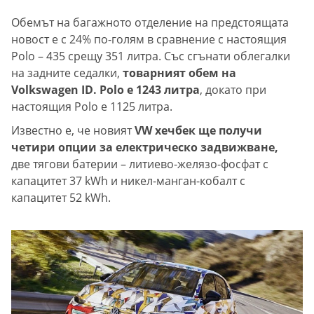
Обемът на багажното отделение на предстоящата
новост е с 24% по-голям в сравнение с настоящия
Polo – 435 срещу 351 литра. Със сгънати облегалки
на задните седалки,
товарният обем на
Volkswagen ID. Polo е 1243 литра
, докато при
настоящия Polo е 1125 литра.
Известно е, че новият
VW хечбек ще получи
четири опции за електрическо задвижване,
две тягови батерии – литиево-желязо-фосфат с
капацитет 37 kWh и никел-манган-кобалт с
капацитет 52 kWh.