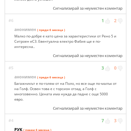
Сигнализирай за неуместен коментар
#6
1
2
анонимен
( преди 6 месеца )
Малко по-добре е като цена за характеристики от Рено 5 и
Ситроен еС3. Евентуална електро Фабия ще е по-
интересна..
Сигнализирай за неуместен коментар
#5
3
0
анонимен
( преди 6 месеца )
Багажникът е по-голям от на Поло, но все още по-малък от
на Голф. Освен това е с торсион отзад, а Голф с
многозвенно. Цената има нужда да падне с още 5000
евро.
Сигнализирай за неуместен коментар
#4
7
3
РУК
( преди 6 месеца )