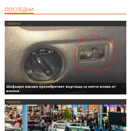
ПОСЛЕДНИ
НОВИНИ
Шофьори масово пренебрегват въртящо се копче вляво от
волана
НОВИНИ