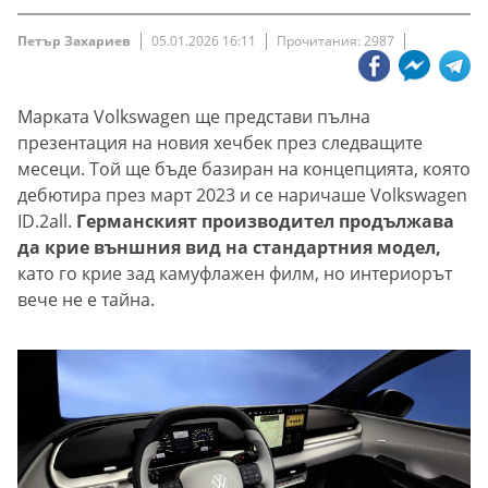
Петър Захариев
05.01.2026 16:11
Прочитания: 2987
Марката Volkswagen ще представи пълна
презентация на новия хечбек през следващите
месеци. Той ще бъде базиран на концепцията, която
дебютира през март 2023 и се наричаше Volkswagen
ID.2all.
Германският производител продължава
да крие външния вид на стандартния модел,
като го крие зад камуфлажен филм, но интериорът
вече не е тайна.