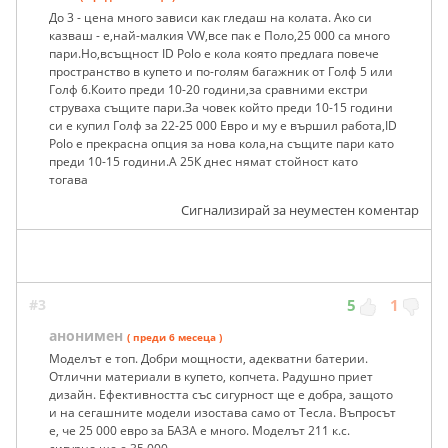
До 3 - цена много зависи как гледаш на колата. Ако си
казваш - е,най-малкия VW,все пак е Поло,25 000 са много
пари.Но,всъщност ID Polo е кола която предлага повече
пространство в купето и по-голям багажник от Голф 5 или
Голф 6.Които преди 10-20 години,за сравними екстри
струваха същите пари.За човек който преди 10-15 години
си е купил Голф за 22-25 000 Евро и му е вършил работа,ID
Polo е прекрасна опция за нова кола,на същите пари като
преди 10-15 години.А 25К днес нямат стойност като
тогава
Сигнализирай за неуместен коментар
#3
5
1
анонимен
( преди 6 месеца )
Моделът е топ. Добри мощности, адекватни батерии.
Отлични материали в купето, копчета. Радушно приет
дизайн. Ефективността със сигурност ще е добра, защото
и на сегашните модели изостава само от Тесла. Въпросът
е, че 25 000 евро за БАЗА е много. Моделът 211 к.с.