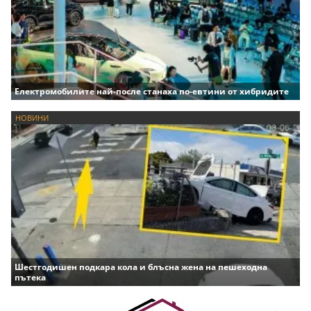
Електромобилите най-после станаха по-евтини от хибридите
НОВИНИ
Шестгодишен подкара кола и блъсна жена на пешеходна
пътека