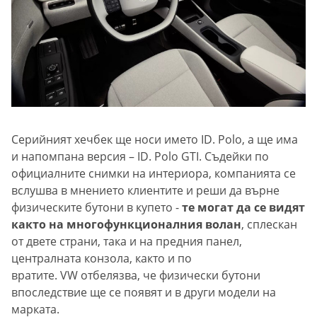
Серийният хечбек ще носи името ID. Polo, а ще има
и напомпана версия – ID. Polo GTI. Съдейки по
официалните снимки на интериора, компанията се
вслушва в мнението клиентите и реши да върне
физическите бутони в купето -
те могат да се видят
както на многофункционалния волан
, сплескан
от двете страни, така и на предния панел,
централната конзола, както и по
вратите. VW отбелязва, че физически бутони
впоследствие ще се появят и в други модели на
марката.