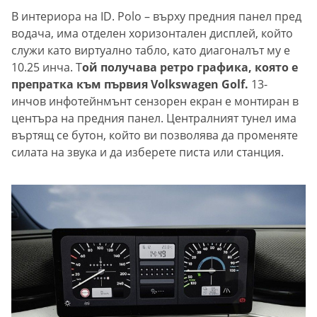
В интериора на ID. Polo – върху предния панел пред
водача, има отделен хоризонтален дисплей, който
служи като виртуално табло, като диагоналът му е
10.25 инча. Т
ой получава ретро графика, която е
препратка към първия Volkswagen Golf.
13-
инчов инфотейнмънт сензорен екран е монтиран в
центъра на предния панел. Централният тунел има
въртящ се бутон, който ви позволява да променяте
силата на звука и да изберете писта или станция.