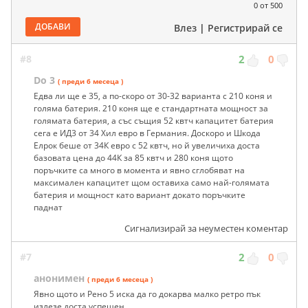
0
от 500
ДОБАВИ
Влез
|
Регистрирай се
#8
2
0
Do 3
( преди 6 месеца )
Едва ли ще е 35, а по-скоро от 30-32 варианта с 210 коня и
голяма батерия. 210 коня ще е стандартната мощност за
голямата батерия, а със същия 52 квтч капацитет батерия
сега е ИД3 от 34 Хил евро в Германия. Доскоро и Шкода
Елрок беше от 34К евро с 52 квтч, но й увеличиха доста
базовата цена до 44К за 85 квтч и 280 коня щото
поръчките са много в момента и явно сглобяват на
максимален капацитет щом оставиха само най-голямата
батерия и мощност като вариант докато поръчките
паднат
Сигнализирай за неуместен коментар
#7
2
0
анонимен
( преди 6 месеца )
Явно щото и Рено 5 иска да го докарва малко ретро пък
излезе доста успешен