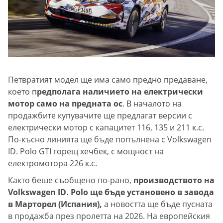
Петвратият модел ще има само предно предаване,
което п
редполага наличието на електрически
мотор само на предната ос
. В началото на
продажбите купувачите ще предлагат версии с
електрически мотор с капацитет 116, 135 и 211 к.с.
По-късно линията ще бъде попълнена с Volkswagen
ID. Polo GTI горещ хечбек, с мощност на
електромотора 226 к.с.
Както беше съобщено по-рано,
производството на
Volkswagen ID. Polo ще бъде установено в завода
в Марторел (Испания),
а новостта ще бъде пусната
в продажба през пролетта на 2026. На европейския