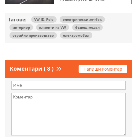
Тагове:
VW ID. Polo
електрически хечбек
интериор
клиенти на VW
бъдещ модел
серийно производство
електромобил
Коментари ( 8 )
Напиши коментар