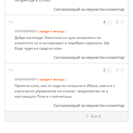
сигурно ще е 35 000.
Сигнализирай за неуместен коментар
#2
4
2
анонимен
( преди 6 месеца )
Добре изглежда. Наистина са чули исканията на
клиентите си и интериорът е подобрен сериозно. Ще
бъде чудесна градска кола.
Сигнализирай за неуместен коментар
#1
2
1
анонимен
( преди 6 месеца )
Приятна кола, ако се съди по сегашната Ибиза, която е с
класическо управление на климат, предполагам че и
настоящото Поло е с копчелъци.
Сигнализирай за неуместен коментар
1 - 8 от 8