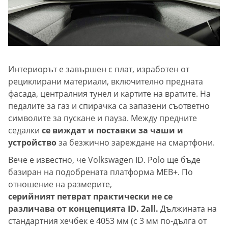
Интериорът е завършен с плат, изработен от
рециклирани материали, включително предната
фасада, централния тунел и картите на вратите. На
педалите за газ и спирачка са запазени съответно
символите за пускане и пауза. Между предните
седалки
се виждат и поставки за чаши и
устройство
за безжично зареждане на смартфони.
Вече е известно, че Volkswagen ID. Polo ще бъде
базиран на подобрената платформа MEB+. По
отношение на размерите,
серийният петврат практически не се
различава от концепцията ID. 2all.
Дължината на
стандартния хечбек е 4053 мм (с 3 мм по-дълга от