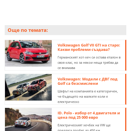
Още по темата:
Volkswagen Golf VII GTI на старо:
Какви проблеми създава?
Германският хот-хеч си остава еталон в
своя клас, но за някои неща трябва да
се внимава
Volkswagen: Модели с ДВГ под
Golf са безсмислени
Шефът на компанията е категоричен,
че бъдещето на малките коли е
електрическо
ID. Polo - избор от 4 двигателя и
цена под 25 000 евро
Електрическият хечбек на VW ще
предлага пробег до 450 км