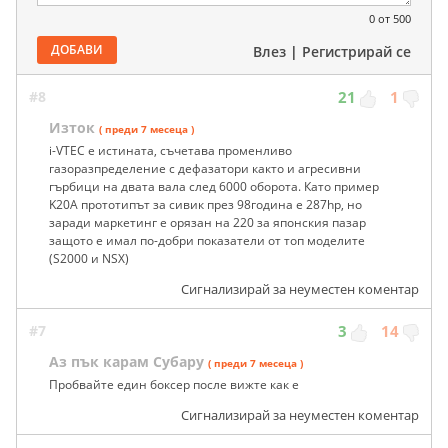
0
от 500
ДОБАВИ
Влез
|
Регистрирай се
#8
21
1
Изток
( преди 7 месеца )
i-VTEC е истината, съчетава променливо
газоразпределение с дефазатори както и агресивни
гърбици на двата вала след 6000 оборота. Като пример
K20A прототипът за сивик през 98година е 287hp, но
заради маркетинг е орязан на 220 за японския пазар
защото е имал по-добри показатели от топ моделите
(S2000 и NSX)
Сигнализирай за неуместен коментар
#7
3
14
Аз пък карам Субару
( преди 7 месеца )
Пробвайте един боксер после вижте как е
Сигнализирай за неуместен коментар