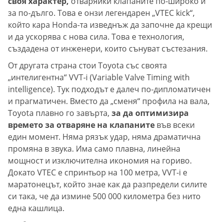
своя характер,
отваряйки клапаните по-широко и
за по-дълго. Това е онзи легендарен „VTEC kick“,
който кара Honda-та изведнъж да започне да крещи
и да ускорява с нова сила. Това е технология,
създадена от инженери, които сънуват състезания.
От другата страна стои Toyota със своята
„интелигентна“ VVT-i (Variable Valve Timing with
intelligence). Тук подходът е далеч по-дипломатичен
и прагматичен. Вместо да „сменя“ профила на вала,
Toyota плавно го завърта,
за да оптимизира
времето за отваряне на клапаните
във всеки
един момент. Няма рязък удар, няма драматична
промяна в звука. Има само плавна, линейна
мощност и изключителна икономия на гориво.
Докато VTEC е спринтьор на 100 метра, VVT-i е
маратонецът, който знае как да разпредели силите
си така, че да измине 500 000 километра без нито
една кашлица.