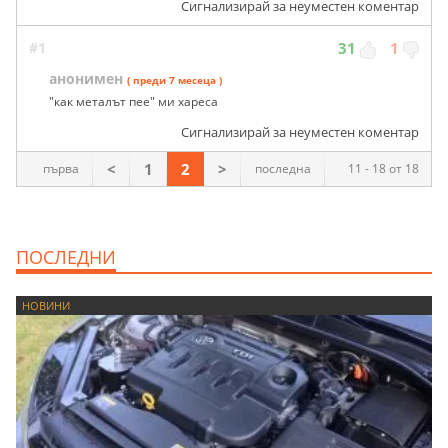
Сигнализирай за неуместен коментар
#1
31
1
анонимен
( преди 7 месеца )
"как металът пее" ми хареса
Сигнализирай за неуместен коментар
<
1
2
>
първа
последна
11 - 18 от 18
ПОСЛЕДНИ
НОВИНИ