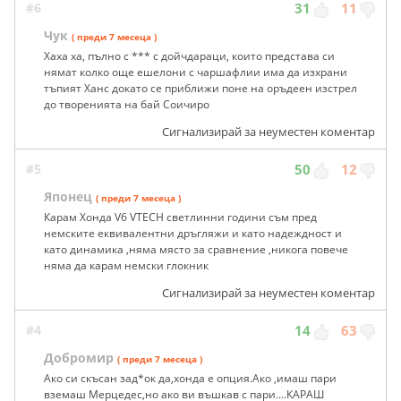
#6
31
11
Чук
( преди 7 месеца )
Хаха ха, пълно с *** с дойчдараци, които представа си
нямат колко още ешелони с чаршафлии има да изхрани
тъпият Ханс докато се приближи поне на оръдеен изстрел
до творенията на бай Соичиро
Сигнализирай за неуместен коментар
#5
50
12
Японец
( преди 7 месеца )
Карам Хонда V6 VTECH светлинни години съм пред
немските еквивалентни дръгляжи и като надеждност и
като динамика ,няма място за сравнение ,никога повече
няма да карам немски глокник
Сигнализирай за неуместен коментар
#4
14
63
Добромир
( преди 7 месеца )
Ако си скъсан зад*ок да,хонда е опция.Ако ,имаш пари
вземаш Мерцедес,но ако ви въшкав с пари....КАРАШ