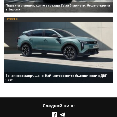
Първата станция, която зарежда EV за 5 минути, беше открита
в Европа
НОВИНИ
Бензиново завръщане: Най-интересните бъдещи коли с ДВГ - II
част
Следвай ни в: