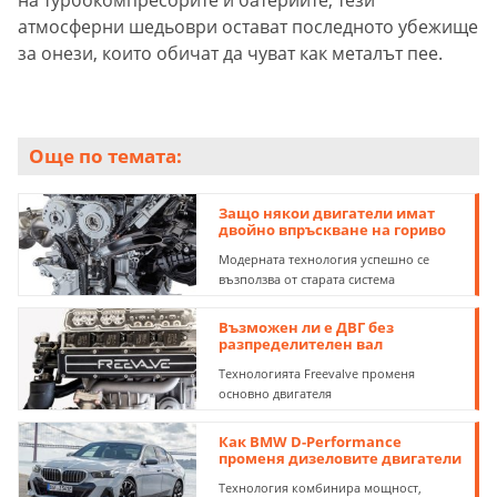
атмосферни шедьоври остават последното убежище
за онези, които обичат да чуват как металът пее.
Още по темата:
Защо някои двигатели имат
двойно впръскване на гориво
Модерната технология успешно се
възползва от старата система
Възможен ли е ДВГ без
разпределителен вал
Технологията Freevalve променя
основно двигателя
Как BMW D-Performance
променя дизеловите двигатели
Технология комбинира мощност,