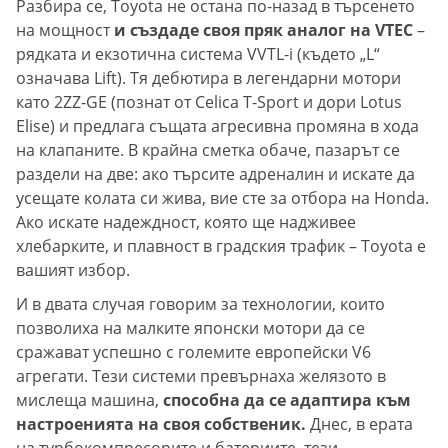
Разбира се, Toyota не остана по-назад в търсенето
на мощност
и създаде своя пряк аналог на VTEC
–
рядката и екзотична система VVTL-i (където „L“
означава Lift). Тя дебютира в легендарни мотори
като 2ZZ-GE (познат от Celica T-Sport и дори Lotus
Elise) и предлага същата агресивна промяна в хода
на клапаните. В крайна сметка обаче, пазарът се
раздели на две: ако търсите адреналин и искате да
усещате колата си жива, вие сте за отбора на Honda.
Ако искате надеждност, която ще надживее
хлебарките, и плавност в градския трафик – Toyota е
вашият избор.
И в двата случая говорим за технологии, които
позволиха на малките японски мотори да се
сражават успешно с големите европейски V6
агрегати. Тези системи превърнаха желязото в
мислеща машина,
способна да се адаптира към
настроенията на своя собственик.
Днес, в ерата
на турбокомпресорите и батериите, тези