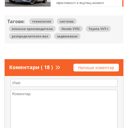
ефективност и въртящ момент
Тагове:
технология
система
японски производители
Honda VTEC
Toyota VVT-i
разпределителен вал
задвижване
Коментари ( 18 )
Напиши коментар