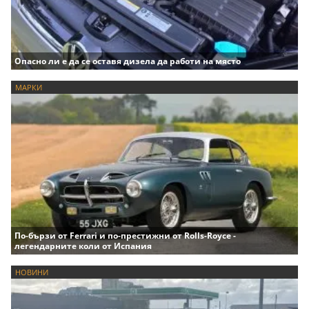
Опасно ли е да се оставя дизела да работи на място
МАРКИ
По-бързи от Ferrari и по-престижни от Rolls-Royce -
легендарните коли от Испания
НОВИНИ