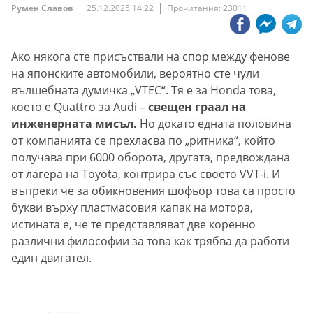
Румен Славов
25.12.2025 14:22
Прочитания: 23011
Ако някога сте присъствали на спор между фенове
на японските автомобили, вероятно сте чули
вълшебната думичка „VTEC“. Тя е за Honda това,
което е Quattro за Audi –
свещен граал на
инженерната мисъл.
Но докато едната половина
от компанията се прехласва по „ритника“, който
получава при 6000 оборота, другата, предвождана
от лагера на Toyota, контрира със своето VVT-i. И
въпреки че за обикновения шофьор това са просто
букви върху пластмасовия капак на мотора,
истината е, че те представляват две коренно
различни философии за това как трябва да работи
един двигател.