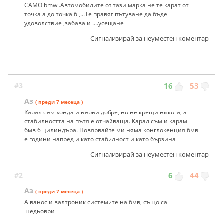
САМО bmw .Автомобилите от тази марка не те карат от
точка а до точка б ,...Те правят пътуване да бъде
удоволствие ,забава и ....усещане
Сигнализирай за неуместен коментар
#3
16
53
Аз
( преди 7 месеца )
Карал съм хонда и върви добре, но не крещи никога, а
стабилността на пътя е отчайваща. Карал съм и карам
бмв 6 цилиндъра. Повярвайте ми няма конглокенция бмв
е години напред и като стабилност и като бързина
Сигнализирай за неуместен коментар
#2
6
44
Аз
( преди 7 месеца )
А ванос и валтроник системите на бмв, също са
шедьоври