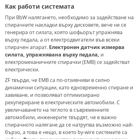
Как работи системата
При BbW налягането, необходимо за задействане на
спирачните накладки върху дисковете, вече не се
генерира от силата, която шофьорът упражнява
върху педала, а от електродвигатели във всеки
спирачен апарат.
Електронен датчик измерва
силата, упражнявана върху педала,
и
електромеханичните спирачки (EMB) се задействат
електрически.
ZF твърди, че EMB са по-отзивчиви в силно
динамични ситуации, като едновременно спиране и
завиване, и позволяват оптимизирано
рекупериране в електрическите автомобили. С
увеличаването на теглото в съвременните
автомобили, инженерите твърдят, че е важно
спирачното налягане да се натрупва възможно най-
бързо, а това е нещо, в което by-wire системите са