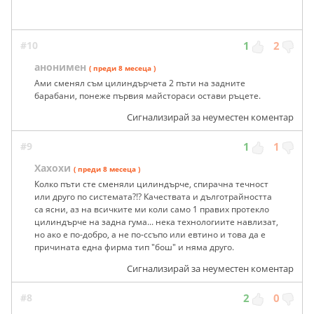
#10
1
2
анонимен
( преди 8 месеца )
Ами сменял съм цилиндърчета 2 пъти на задните
барабани, понеже първия майстораси остави ръцете.
Сигнализирай за неуместен коментар
#9
1
1
Хахохи
( преди 8 месеца )
Колко пъти сте сменяли цилиндърче, спирачна течност
или друго по системата?!? Качествата и дълготрайността
са ясни, аз на всичките ми коли само 1 правих протекло
цилиндърче на задна гума... нека технологиите навлизат,
но ако е по-добро, а не по-ссъпо или евтино и това да е
причината една фирма тип "бош" и няма друго.
Сигнализирай за неуместен коментар
#8
2
0