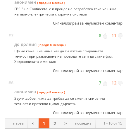
анонимен
( преди 8 месеца )
FBS 3 на Continental е в процес на разработка така че няма
напълно електрическа спирачна система
Сигнализирай за неуместен коментар
#7
8
11
до долния
( преди 8 месеца )
Що не кажеш че няма как да ти изтече спирачната
течност при разкъсвяне на проводите се и да стане фал.
Хидравликата е минало
Сигнализирай за неуместен коментар
#6
7
12
анонимен
( преди 8 месеца )
Звучи добре, няма да трябва да се сменят спирачна
течност и протекли цилиндърчета.
Сигнализирай за неуместен коментар
<
1
2
>
първа
последна
1 - 10 от 15