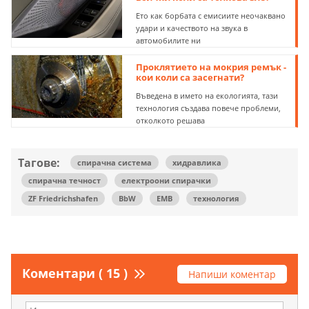
Ето как борбата с емисиите неочаквано
удари и качеството на звука в
автомобилите ни
Проклятието на мокрия ремък -
кои коли са засегнати?
Въведена в името на екологията, тази
технология създава повече проблеми,
отколкото решава
Тагове:
спирачна система
хидравлика
спирачна течност
електроони спирачки
ZF Friedrichshafen
BbW
EMB
технология
Коментари ( 15 )
Напиши коментар