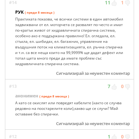
#14
11
1
РУК
( преди 8 месеца )
Практиката показва, че всички системи в един автомобил
задвижвани от ел. моторчета се развалят по-често и имат
по-кратък живот от хидравличната спирачна система,
особено ако е поддържана правилно! Ел. огледала, ел.
стъкла, ел. шибидах, ел. багажник, управление на
въздушния поток на климатизацията, ел. ръчна спирачка
и т.н. са все неща които на 99,9999% ще дадат дефект или
тотал щета много преди да имате проблем със
хидравличната спирачна система.
Сигнализирай за неуместен коментар
#13
7
0
анонимен
( преди 8 месеца )
А като се окислят или повредят кабелите (както се случва
редовно на поостарелите коли),какво ще се случи? Май
оставаме без спирачки.
Сигнализирай за неуместен коментар
#12
1
0