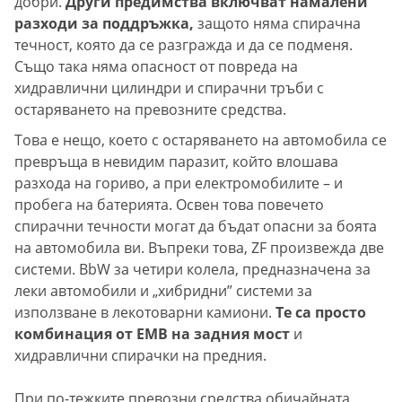
добри.
Други предимства включват намалени
разходи за поддръжка,
защото няма спирачна
течност, която да се разгражда и да се подменя.
Също така няма опасност от повреда на
хидравлични цилиндри и спирачни тръби с
остаряването на превозните средства.
Това е нещо, което с остаряването на автомобила се
превръща в невидим паразит, който влошава
разхода на гориво, а при електромобилите – и
пробега на батерията. Освен това повечето
спирачни течности могат да бъдат опасни за боята
на автомобила ви. Въпреки това, ZF произвежда две
системи. BbW за четири колела, предназначена за
леки автомобили и „хибридни” системи за
използване в лекотоварни камиони.
Те са просто
комбинация от EMB на задния мост
и
хидравлични спирачки на предния.
При по-тежките превозни средства обичайната