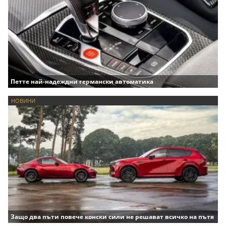
Петте най-надеждни германски автоматика
НОВИНИ
Защо два пъти повече конски сили не решават всичко на пътя