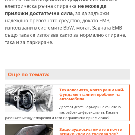
електрическа ръчна спирачка
не може да
приложи достатъчна сила
, за да задържи
надеждно превозното средство, докато EMB,
използвани в системите BbW, могат. Задната EMB
също така се използва както за нормално спиране,
така и за паркиране.
Още по темата:
Технологията, която реши най-
фундаменталния проблем на
автомобила
Девет от десет шофьори не са наясно
как работи диференциалът. Каква е
разликата между отворения и този с ограничено приплъзване?
Защо аудиосистемите в почти
всички коли са толкова зле?