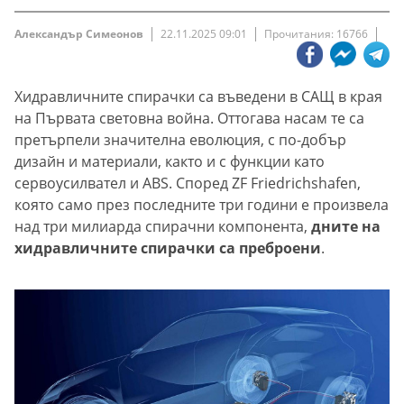
Александър Симеонов
22.11.2025 09:01
Прочитания: 16766
Хидравличните спирачки са въведени в САЩ в края
на Първата световна война. Оттогава насам те са
претърпели значителна еволюция, с по-добър
дизайн и материали, както и с функции като
сервоусилвател и ABS. Според ZF Friedrichshafen,
която само през последните три години е произвела
над три милиарда спирачни компонента,
дните на
хидравличните спирачки са преброени
.