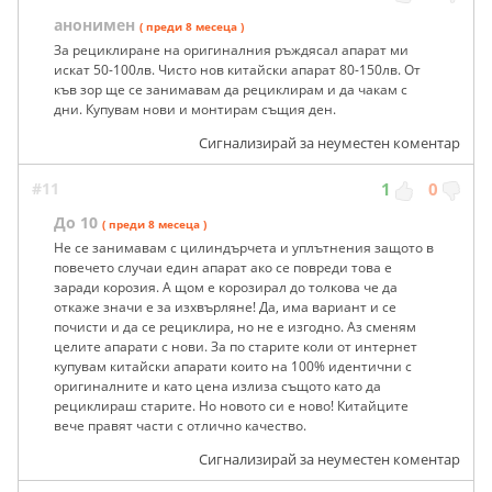
анонимен
( преди 8 месеца )
За рециклиране на оригиналния ръждясал апарат ми
искат 50-100лв. Чисто нов китайски апарат 80-150лв. От
къв зор ще се занимавам да рециклирам и да чакам с
дни. Купувам нови и монтирам същия ден.
Сигнализирай за неуместен коментар
#11
1
0
До 10
( преди 8 месеца )
Не се занимавам с цилиндърчета и уплътнения защото в
повечето случаи един апарат ако се повреди това е
заради корозия. А щом е корозирал до толкова че да
откаже значи е за изхвърляне! Да, има вариант и се
почисти и да се рециклира, но не е изгодно. Аз сменям
целите апарати с нови. За по старите коли от интернет
купувам китайски апарати които на 100% идентични с
оригиналните и като цена излиза същото като да
рециклираш старите. Но новото си е ново! Китайците
вече правят части с отлично качество.
Сигнализирай за неуместен коментар