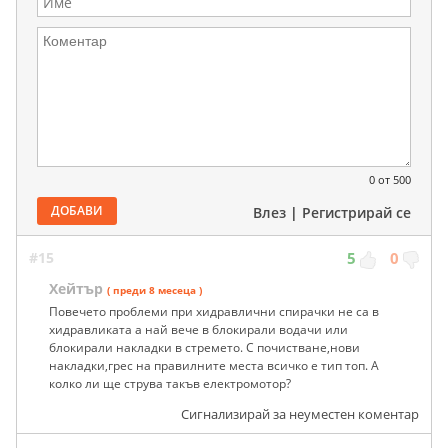
0
от 500
ДОБАВИ
Влез
|
Регистрирай се
#15
5
0
Хейтър
( преди 8 месеца )
Повечето проблеми при хидравлични спирачки не са в
хидравликата а най вече в блокирали водачи или
блокирали накладки в стремето. С почистване,нови
накладки,грес на правилните места всичко е тип топ. А
колко ли ще струва такъв електромотор?
Сигнализирай за неуместен коментар