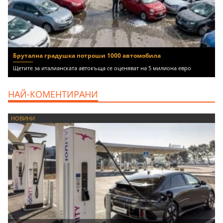
Брутална градушка потроши 1000 автомобила
Щетите за италианската автокъща се оценяват на 5 милиона евро
НАЙ-КОМЕНТИРАНИ
НОВИНИ