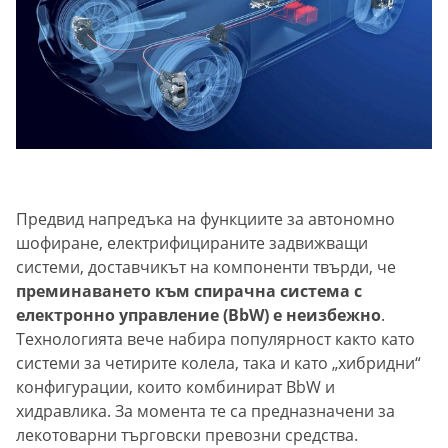
Предвид напредъка на функциите за автономно
шофиране, електрифицираните задвижващи
системи, доставчикът на компоненти твърди, че
преминаването към спирачна система с
електронно управление (BbW) е неизбежно
.
Технологията вече набира популярност както като
системи за четирите колела, така и като „хибридни“
конфигурации, които комбинират BbW и
хидравлика. За момента те са предназначени за
лекотоварни търговски превозни средства.