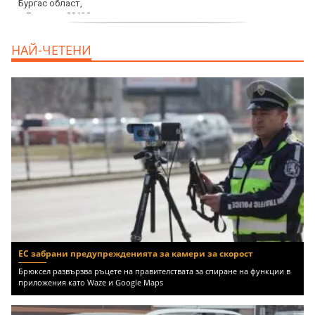
продава, Едностаен апартамент, 39 m2
НАЙ-ЧЕТЕНИ
Бургас област, к.к.Слънчев Бряг, 65500
EUR
ЕС забрани предупрежденията за камери за скорост
Брюксел развързва ръцете на правителствата за спиране на функции в
приложения като Waze и Google Maps