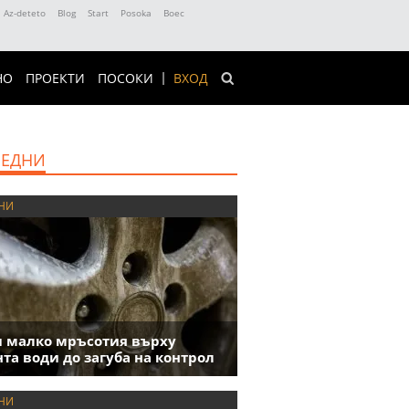
Az-deteto
Blog
Start
Posoka
Boec
НО
ПРОЕКТИ
ПОСОКИ
ВХОД
ЕДНИ
НИ
 малко мръсотия върху
та води до загуба на контрол
НИ