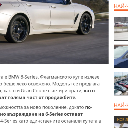
НАЙ-
800 E
а е BMW 8-Series. Флагманското купе излезе
но беше леко освежено. Моделът се предлага
т, както и Gran Coupe с четири врати,
като
ат голяма част от продажбите.
НАЙ-
можността за ново поколение, докато
по-
но възраждане на 6-Series остават
НОВИ
 4-Series като единствените останали купета в