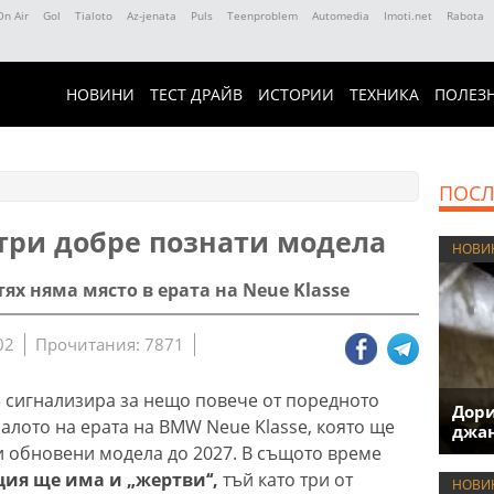
On Air
Gol
Tialoto
Az-jenata
Puls
Teenproblem
Automedia
Imoti.net
Rabota
НОВИНИ
ТЕСТ ДРАЙВ
ИСТОРИИ
ТЕХНИКА
ПОЛЕЗ
ПОСЛ
 три добре познати модела
НОВИ
ях няма място в ерата на Neue Klasse
02
Прочитания: 7871
 сигнализира за нещо повече от поредното
Дори
алото на ерата на BMW Neue Klasse, която ще
джан
ли обновени модела до 2027. В същото време
ия ще има и „жертви‘‘,
тъй като три от
НОВИ