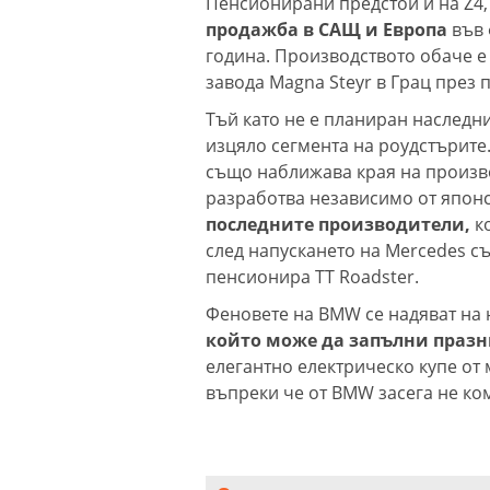
Пенсионирани предстои и на Z4
продажба в САЩ и Европа
във 
година. Производството обаче е
завода Magna Steyr в Грац през п
Тъй като не е планиран наследн
изцяло сегмента на роудстърите.
също наближава края на произво
разработва независимо от японс
последните производители,
ко
след напускането на Mercedes съ
пенсионира TT Roadster.
Феновете на BMW се надяват на н
който може да запълни празни
елегантно електрическо купе от 
въпреки че от BMW засега не ко