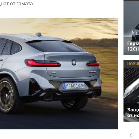
нат от гамата.
Герм
12Cil
НОВИ
Защо
от н