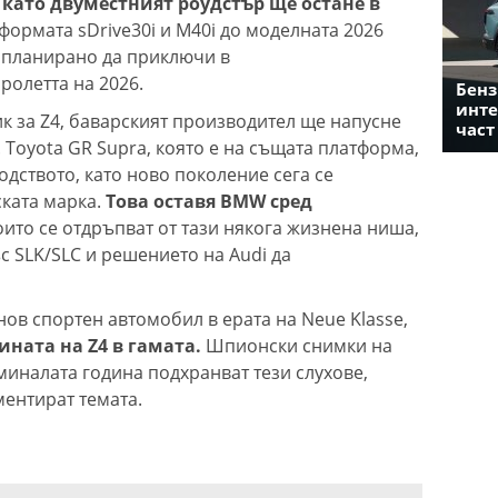
,
като двуместният роудстър ще остане в
формата sDrive30i и M40i до моделната 2026
 планирано да приключи в
ролетта на 2026.
Бенз
инте
ик за Z4, баварският производител ще напусне
част
 Toyota GR Supra, която е на същата платформа,
дството, като ново поколение сега се
ката марка.
Това оставя BMW сред
ито се отдръпват от тази някога жизнена ниша,
с SLK/SLC и решението на Audi да
ов спортен автомобил в ерата на Neue Klasse,
ната на Z4 в гамата.
Шпионски снимки на
миналата година подхранват тези слухове,
ментират темата.