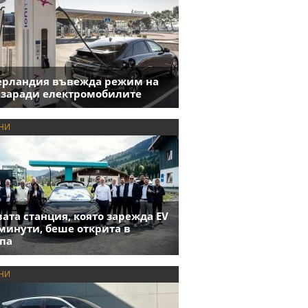
ерландия въвежда режим на
 заради електромобилите
НИ
ата станция, която зарежда EV
 минути, беше открита в
па
НИ