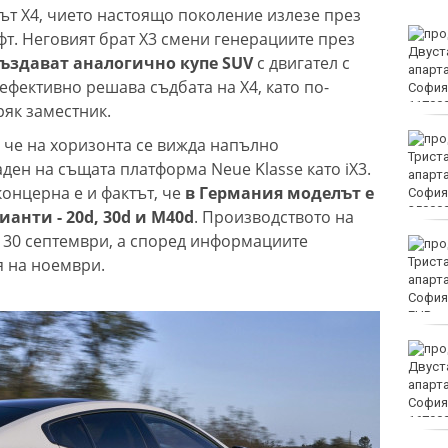
рът X4, чието настоящо поколение излезе през
Винисиус Жуниор
фт. Неговият брат X3 смени генерациите през
преподписа с Реал
създават аналогично купе SUV
с двигател с
(Мадрид)
фективно решава съдбата на X4, като по-
ряк заместник.
ЦСКА удари с 3:0 Макаби
, че на хоризонта се вижда напълно
като гост
аден на същата платформа Neue Klasse като iX3.
онцерна е и фактът, че
в Германия моделът е
анти - 20d, 30d и M40d
. Производството на
 30 септември, а според информациите
Тъжна вест! Почина
я на ноември.
голямо име в
медицината
EUR
Златото стигна до 4295
долара за унция