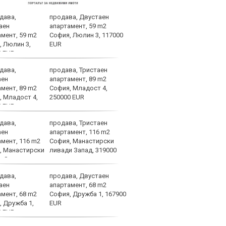
продава, Двустаен
След
апартамент, 59 m2
Тел 
София, Люлин 3, 117000
нов 
EUR
продава, Тристаен
Фено
апартамент, 89 m2
Авив
София, Младост 4,
загу
250000 EUR
и по
продава, Тристаен
Левс
апартамент, 116 m2
тежк
София, Манастирски
нача
ливади Запад, 319000
Бълг
продава, Двустаен
Левс
апартамент, 68 m2
Пло
София, Дружба 1, 167900
EUR