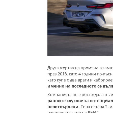
Друга жертва на промяна в гамат
през 2018, като 4 години по-къс
като купе с две врати и кабриоле
именно на последното се дълж
Компанията не е обсъждала въз
ранните слухове за потенциал
непотвърдени.
Това оставя 2- и
настоящата гама на BMW.