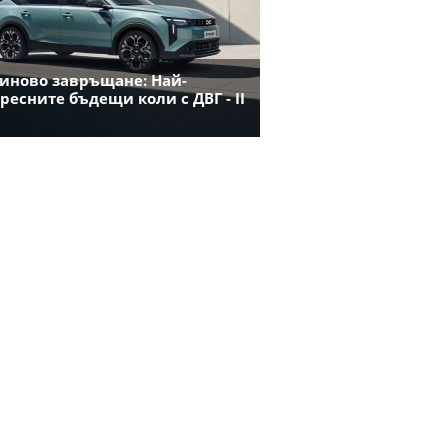
иново завръщане: Най-
ресните бъдещи коли с ДВГ - II