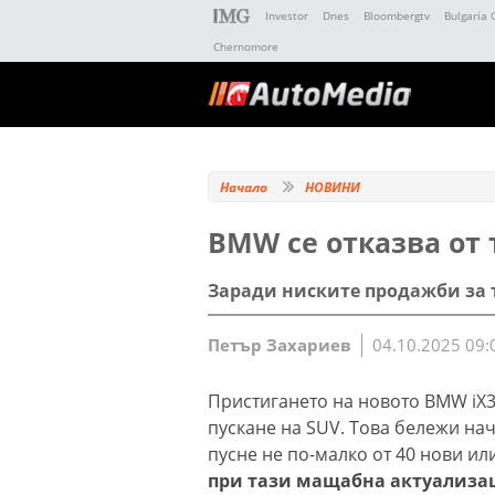
Investor
Dnes
Bloombergtv
Bulgaria 
Chernomore
Начало
НОВИНИ
BMW се отказва от
Заради ниските продажби за т
Петър Захариев
04.10.2025 09:
Пристигането на новото BMW iX3
пускане на SUV. Това бележи нач
пусне не по-малко от 40 нови и
при тази мащабна актуализац