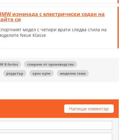
BMW изненада с електрически седан на
сайта си
Спортният модел с четири врати следва стила на
моделите Neue Klasse
W 8-Series
спиране от производство
роудстър
крос-купе
моделна гама
Напиши коментар