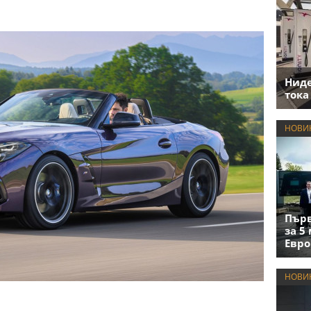
Нид
тока
НОВИ
Първ
за 5
Евро
НОВИ