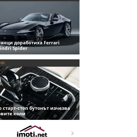
анци доработиха Ferrari
indri Spider
НИ
 старт-стоп бутонът изчезва
овите коли