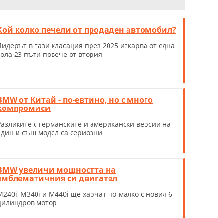
Кой колко печели от продаден автомобил?
Лидерът в тази класация през 2025 изкарва от една
кола 23 пъти повече от втория
BMW от Китай - по-евтино, но с много
компромиси
Разликите с германските и американски версии на
един и същ модел са сериозни
BMW увеличи мощността на
емблематичния си двигател
M240i, M340i и M440i ще харчат по-малко с новия 6-
цилиндров мотор