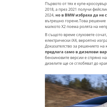
Първото от тях е купе-кросоувъ
2018, а през 2021 получи фейсли
2024,
но в BMW избраха да не 
вътрешно горене.Това решение е
малкото X2 поема ролята на неп
В същото време слуховете сочат
електрически iX4, вероятно изгр
Доказателство за решението на к
предлага само в дизелови вари
бензиновите версии е спряно на
дизелите ще се сглобяват до кра