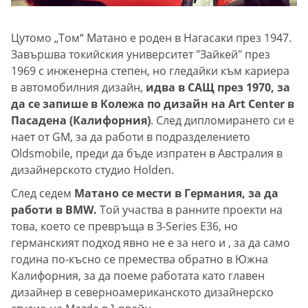
Цутомо „Том“ Матано е роден в Нагасаки през 1947.
Завършва токийския университет "Зайкей" през
1969 с инженерна степен, но гледайки към кариера
в автомобилния дизайн,
идва в САЩ през 1970, за
да се запише в Колежа по дизайн на Art Center в
Пасадена (Калифорния)
. След дипломирането си е
нает от GM, за да работи в подразделението
Oldsmobile, преди да бъде изпратен в Австралия в
дизайнерското студио Holden.
След седем
Матано се мести в Германия, за да
работи в BMW.
Той участва в ранните проекти на
това, което се превръща в 3-Series E36, но
германският подход явно не е за него и , за да само
година по-късно се премества обратно в Южна
Калифорния, за да поеме работата като главен
дизайнер в северноамериканското дизайнерско