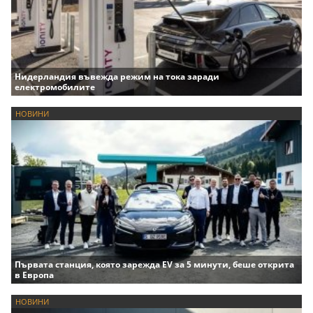
Нидерландия въвежда режим на тока заради
електромобилите
НОВИНИ
Първата станция, която зарежда EV за 5 минути, беше открита
в Европа
НОВИНИ