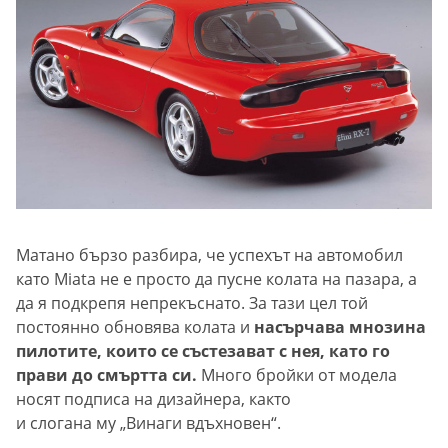
Матано бързо разбира, че успехът на автомобил
като Miata не е просто да пусне колата на пазара, а
да я подкрепя непрекъснато. За тази цел той
постоянно обновява колата и
насърчава мнозина
пилотите, които се състезават с нея, като го
прави до смъртта си.
Много бройки от модела
носят подписа на дизайнера, както
и слогана му „Винаги вдъхновен“.