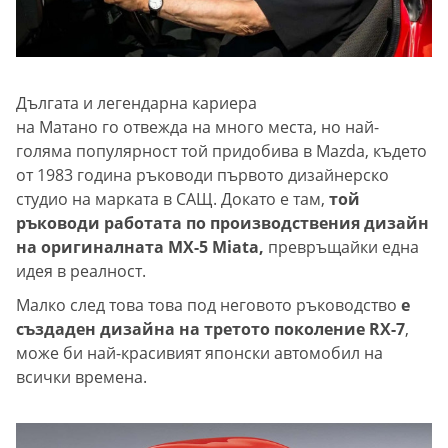
Дългата и легендарна кариера
на Матано го отвежда на много места, но най-
голяма популярност той придобива в Mazda, където
от 1983 година ръководи първото дизайнерско
студио на марката в САЩ. Докато е там,
той
ръководи работата по производствения дизайн
на оригиналната MX-5 Miata,
превръщайки една
идея в реалност.
Малко след това това под неговото ръководство
е
създаден дизайна на третото поколение RX-7
,
може би най-красивият японски автомобил на
всички времена.