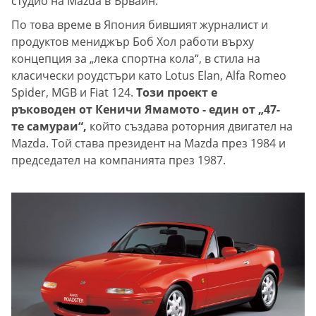
студио на Mazda в Ървайн.
По това време в Япония бившият журналист и
продуктов мениджър Боб Хол работи върху
концепция за „лека спортна кола“, в стила на
класически роудстъри като Lotus Elan, Alfa Romeo
Spider, MGB и Fiat 124.
Този проект е
ръководен от Кеничи Ямамото - един от „47-
те самураи“,
който създава роторния двигател на
Mazda. Той става президент на Mazda през 1984 и
председател на компанията през 1987.