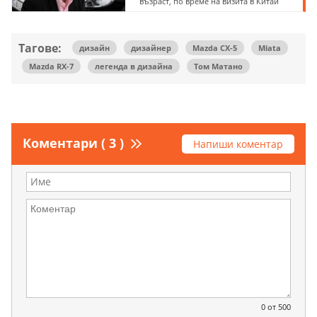
възраст, по време на визита в Китай
Тагове:
дизайн
дизайнер
Mazda CX-5
Miata
Mazda RX-7
легенда в дизайна
Том Матано
Коментари ( 3 )
Напиши коментар
0
от 500