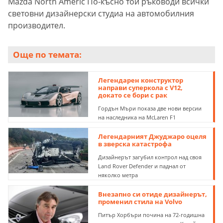
Mazda North Americ По-късно той ръководи всички
световни дизайнерски студиа на автомобилния
производител.
Още по темата:
Легендарен конструктор
направи суперкола с V12,
докато се бори с рак
Гордън Мъри показа две нови версии
на наследника на McLaren F1
Легендарният Джуджаро оцеля
в зверска катастрофа
Дизайнерът загубил контрол над своя
Land Rover Defender и паднал от
няколко метра
Внезапно си отиде дизайнерът,
променил стила на Volvo
Питър Хорбъри почина на 72-годишна