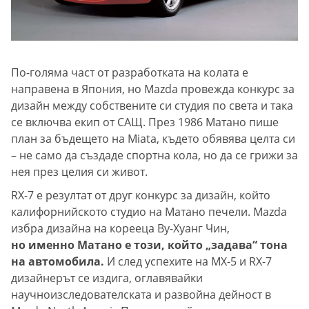
По-голяма част от разработката на колата е
направена в Япония, но Mazda провежда конкурс за
дизайн между собствените си студия по света и така
се включва екип от САЩ. През 1986 Матано пише
план за бъдещето на Miata, където обявява целта си
– не само да създаде спортна кола, но да се грижи за
нея през целия си живот.
RX-7 е резултат от друг конкурс за дизайн, който
калифорнийското студио на Матано печели. Mazda
избра дизайна на корееца Ву-Хуанг Чин,
но именно Матано е този, който „задава“ тона
на автомобила.
И след успехите на MX-5 и RX-7
дизайнерът се издига, оглавявайки
научноизследователската и развойна дейност в