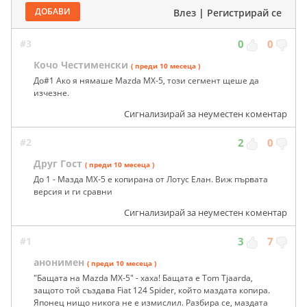
ДОБАВИ
Влез
|
Регистрирай се
#3
0
0
Кочо Честименски
( преди 10 месеца )
До#1 Ако я нямаше Mazda MX-5, този сегмент щеше да
изчезне.
Сигнализирай за неуместен коментар
#2
2
0
Друг Гост
( преди 10 месеца )
До 1 - Мазда МХ-5 е копирана от Лотус Елан. Виж първата
версия и ги сравни
Сигнализирай за неуместен коментар
#1
3
7
анонимен
( преди 10 месеца )
"Бащата на Mazda MX-5" - хаха! Бащата e Tom Tjaarda,
защото той създава Fiat 124 Spider, който маздата копира.
Японец нищо никога не е измислил. Разбира се, маздата