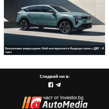
Бензиново завръщане: Най-интересните бъдещи коли с ДВГ - II
част
Следвай ни в: