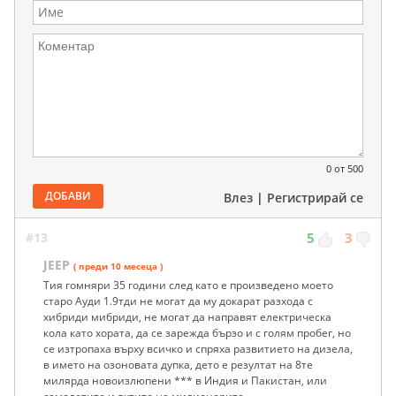
0
от 500
ДОБАВИ
Влез
|
Регистрирай се
#13
5
3
JEEP
( преди 10 месеца )
Тия гомняри 35 години след като е произведено моето
старо Ауди 1.9тди не могат да му докарат разхода с
хибриди мибриди, не могат да направят електрическа
кола като хората, да се зарежда бързо и с голям пробег, но
се изтропаха върху всичко и спряха развитието на дизела,
в името на озоновата дупка, дето е резултат на 8те
милярда новоизлюпени *** в Индия и Пакистан, или