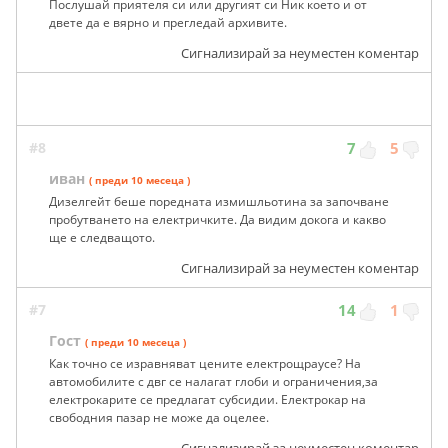
Послушай приятеля си или другият си Ник което и от
двете да е вярно и прегледай архивите.
Сигнализирай за неуместен коментар
#8
7
5
иван
( преди 10 месеца )
Дизелгейт беше поредната измишльотина за започване
пробутването на електричките. Да видим докога и какво
ще е следващото.
Сигнализирай за неуместен коментар
#7
14
1
Гост
( преди 10 месеца )
Как точно се изравняват цените електрощраусе? На
автомобилите с двг се налагат глоби и ограничения,за
електрокарите се предлагат субсидии. Електрокар на
свободния пазар не може да оцелее.
Сигнализирай за неуместен коментар