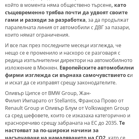
който в момента няма обществено търсене
, като
същевременно трябва почти да удвоят своите
гами и разходи за разработка
, за да продължат
паралелната линия от автомобили с ДВГ за пазари,
които нямат ограничения.
И все пак през последните месеци изглежда, че
нещо се е променило и наскоро се разговаря с
редица изпълнителни директори на автомобилното
изложение в Мюнхен.
Европейските автомобилни
фирми изглежда си върнаха самочувствието с
и
и искат да се изправят срещу законодателите.
Оливър Ципсе от BMW Group, Жан-
Филип Импарато от Stellantis, Франсоа Прово от
Renault Group и Оливър Блум от Volkswagen Group
са сред шефовете, които се изказаха категорично и
красноречиво срещу забраната на ЕС до 2035.
Те
настояват за по-широки начини за
насърчаване на намаляването на CO2,
като се