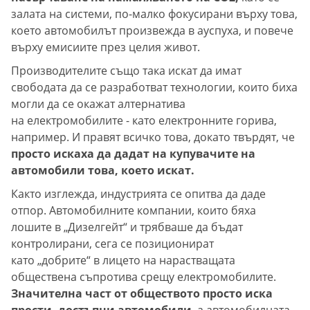
залата на системи, по-малко фокусирани върху това,
което автомобилът произвежда в ауспуха, и повече
върху емисиите през целия живот.
Производителите също така искат да имат
свободата да се разработват технологии, които биха
могли да се окажат алтернатива
на електромобилите - като електронните горива,
например. И правят всичко това, докато твърдят, че
просто искаха да дадат на купувачите на
автомобили това, което искат.
Както изглежда, индустрията се опитва да даде
отпор. Автомобилните компании, които бяха
лошите в „Дизелгейт“ и трябваше да бъдат
контролирани, сега се позиционират
като „добрите“ в лицето на нарастващата
обществена съпротива срещу електромобилите.
Значителна част от обществото просто иска
прости, достъпни автомобили
, а автомобилната