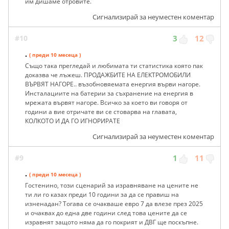
им дишаме отровите.
Сигнализирай за неуместен коментар
#10
3
12
.
( преди 10 месеца )
Също така прегледай и любимата ти статистика която пак
доказва че лъжеш. ПРОДАЖБИТЕ НА ЕЛЕКТРОМОБИЛИ
ВЪРВЯТ НАГОРЕ.. възобновяемата енергия върви нагоре.
Инсталациите на батерии за съхранение на енергия в
мрежата вървят нагоре. Всичко за което ви говоря от
години а вие отричате ви се стоварва на главата,
КОЛКОТО И ДА ГО ИГНОРИРАТЕ
Сигнализирай за неуместен коментар
#9
1
11
.
( преди 10 месеца )
Гостенино, този сценарий за изравняване на цените не
ти ли го казах преди 10 години за да се правиш на
изненадан? Тогава се очакваше евро 7 да влезе през 2025
и очаквах до една две години след това цените да се
изравнят защото няма да го покрият и ДВГ ще поскъпне.