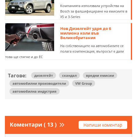
Компанията използвала устройства на
Bosch за фалшифициране на емисиите в
X5 и 3-Series
Нов Дизелгейт удря до 6
милиона коли във
Великобритания
На собствениците на автомобилите се
полага компенсация, въпросът е дали
това ще стигне и до ЕС
Тагове:
дизелгейт
скандал
вредни емисии
автомобилни производители
VW Group
автомобилна индустрия
Коментари ( 13 )
Напиши коментар