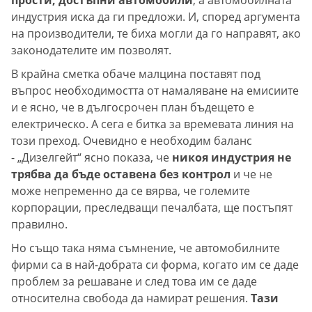
индустрия иска да ги предложи. И, според аргумента
на производители, те биха могли да го направят, ако
законодателите им позволят.
В крайна сметка обаче малцина поставят под
въпрос необходимостта от намаляване на емисиите
и е ясно, че в дългосрочен план бъдещето е
електрическо. А сега е битка за времевата линия на
този преход. Очевидно е необходим баланс
- „Дизелгейт“ ясно показа, че
никоя индустрия не
трябва да бъде оставена без контрол
и че не
може непременно да се вярва, че големите
корпорации, преследващи печалбата, ще постъпят
правилно.
Но също така няма съмнение, че автомобилните
фирми са в най-добрата си форма, когато им се даде
проблем за решаване и след това им се даде
относителна свобода да намират решения.
Тази