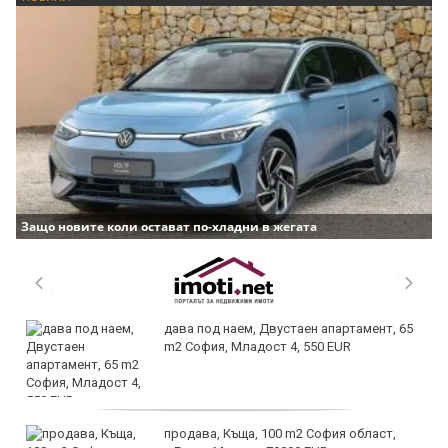
Защо новите коли остават по-хладни в жегата
дава под наем, Двустаен апартамент, 65
m2 София, Младост 4, 550 EUR
продава, Къща, 100 m2 София област,