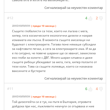
самолетите и яхтите на милионерите..
Сигнализирай за неуместен коментар
#12
4
2
анонимен
( преди 10 месеца )
Същите глобалисти са тези, които ни лъгаха с мега,
хипер, гига космическите екологични дизели и накрая
измамата им лъсна. В момента същите амсалаци ни
будалкат с електрокарите. Тогава поне нямаше субсидии
за нафтовите печки, а сега за електрокарите има. И за да
е по сигурно, че повече шарани ще се хванат, замислиха
еко глоби за колите с ДВГ. Много шаран клъвна и даже
същите рибоци убеждават за мега, гига, хипер ползите от
тези коли. Това са същите лолювци, които си нахакаха
ваксините и бустерите
Сигнализирай за неуместен коментар
#11
6
4
анонимен
( преди 10 месеца )
Той дизелгейта си е тук, на пътя в България, отровите
дойдоха при нас, лъжливите немчуги се отърваха и ние