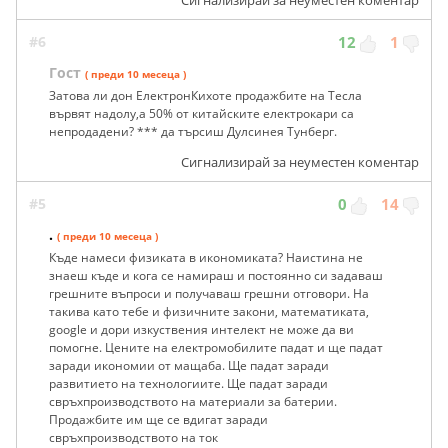
#6
12
1
Гост
( преди 10 месеца )
Затова ли дон ЕлектронКихоте продажбите на Тесла
вървят надолу,а 50% от китайските електрокари са
непродадени? *** да търсиш Дулсинея Тунберг.
Сигнализирай за неуместен коментар
#5
0
14
.
( преди 10 месеца )
Къде намеси физиката в икономиката? Наистина не
знаеш къде и кога се намираш и постоянно си задаваш
грешните въпроси и получаваш грешни отговори. На
такива като тебе и физичните закони, математиката,
google и дори изкуствения интелект не може да ви
помогне. Цените на електромобилите падат и ще падат
заради икономии от мащаба. Ще падат заради
развитието на технологиите. Ще падат заради
свръхпроизводството на материали за батерии.
Продажбите им ще се вдигат заради
свръхпроизводството на ток