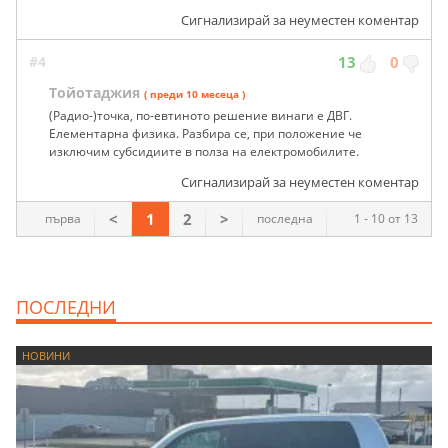
Сигнализирай за неуместен коментар
#4
13
0
Тойотаджия
( преди 10 месеца )
(Радио-)точка, по-евтиното решение винаги е ДВГ.
Елементарна физика. Разбира се, при положение че
изключим субсидиите в полза на електромобилите.
Сигнализирай за неуместен коментар
<
1
2
>
първа
последна
1 - 10 от 13
ПОСЛЕДНИ
НОВИНИ