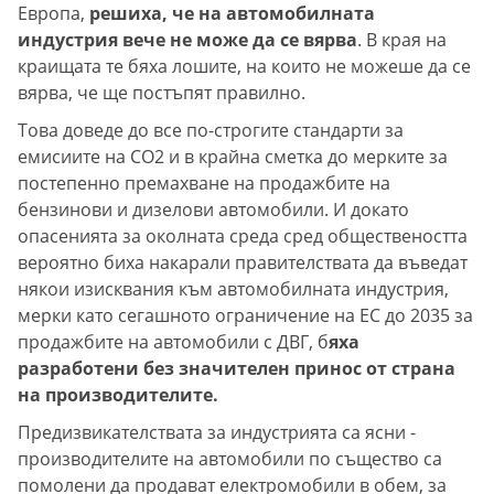
Европа,
решиха, че на автомобилната
индустрия вече не може да се вярва
. В края на
краищата те бяха лошите, на които не можеше да се
вярва, че ще постъпят правилно.
Това доведе до все по-строгите стандарти за
емисиите на CO2 и в крайна сметка до мерките за
постепенно премахване на продажбите на
бензинови и дизелови автомобили. И докато
опасенията за околната среда сред обществеността
вероятно биха накарали правителствата да въведат
някои изисквания към автомобилната индустрия,
мерки като сегашното ограничение на ЕС до 2035 за
продажбите на автомобили с ДВГ, б
яха
разработени без значителен принос от страна
на производителите.
Предизвикателствата за индустрията са ясни -
производителите на автомобили по същество са
помолени да продават електромобили в обем, за