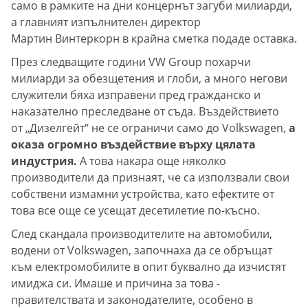
само в рамките на дни концернът загуби милиарди,
а главният изпълнителен директор
Мартин Винтеркорн в крайна сметка подаде оставка.
През следващите години VW Group похарчи
милиарди за обезщетения и глоби, а много негови
служители бяха изправени пред гражданско и
наказателно преследване от съда. Въздействието
от „Дизелгейт“ не се ограничи само до Volkswagen,
а
оказа огромно въздействие върху цялата
индустрия.
А това накара още няколко
производители да признаят, че са използвали свои
собствени измамни устройства, като ефектите от
това все още се усещат десетилетие по-късно.
След скандала производителите на автомобили,
водени от Volkswagen, започнаха да се обръщат
към електромобилите в опит буквално да изчистят
имиджа си. Имаше и причина за това -
правителствата и законодателите, особено в