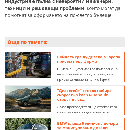
индустрия е пълна с невероятни инженери,
техници и решаващи проблеми
, които могат да
помогнат за оформянето на по-светло бъдеще.
Още по темата:
Войната срещу дизела в Европа
приема нова форма
ЕС иска общ стандарт за измерване на
емисиите във всички държави, под
прицел са милиони коли с Евро 6
"Дизелгейт" отново набира
скорост - Nissan и Renault
отиват на съд
Двата производителя ще отговарят за
манипулиране на двигателите си
BMW плаща 6 милиона долара
за манипулирани дизели