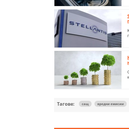
Тагове:
сащ
вредни емисии