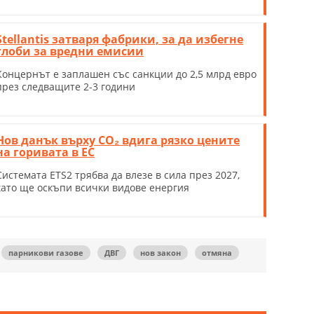
Stellantis затваря фабрики, за да избегне
глоби за вредни емисии
Концернът е заплашен със санкции до 2,5 млрд евро
през следващите 2-3 години
Нов данък върху CO₂ вдига рязко цените
на горивата в ЕС
Системата ETS2 трябва да влезе в сила през 2027,
като ще оскъпи всички видове енергия
парникови газове
ДВГ
нов закон
отмяна