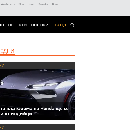
Az-deteto
Blog
Start
Posoka
Boec
НО
ПРОЕКТИ
ПОСОКИ
ВХОД
ЕДНИ
НИ
та платформа на Honda ще се
и от индийци
НИ