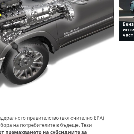
Бенз
инте
част
федералното правителство (включително EPA)
збора на потребителите в бъдеще. Тези
от премахването на субсидиите за