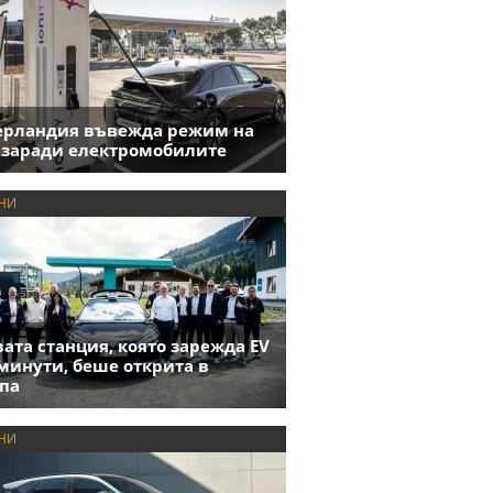
ерландия въвежда режим на
 заради електромобилите
НИ
ата станция, която зарежда EV
 минути, беше открита в
па
НИ