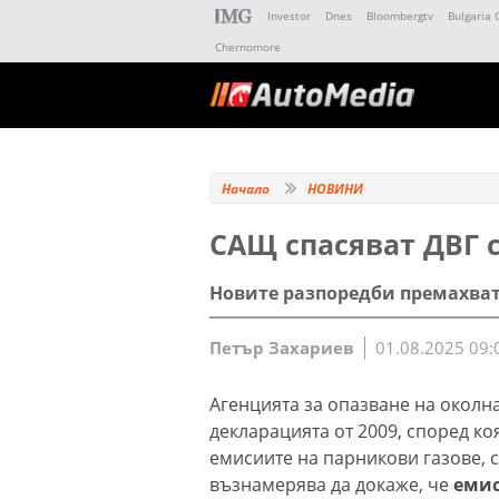
Investor
Dnes
Bloombergtv
Bulgaria 
Chernomore
Начало
НОВИНИ
САЩ спасяват ДВГ 
Новите разпоредби премахват
Петър Захариев
01.08.2025 09:
Агенцията за опазване на околна
декларацията от 2009, според к
емисиите на парникови газове, 
възнамерява да докаже, че
емис