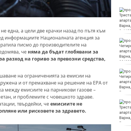
Какво ще бъде времето
в неделя?
не една, а цели две крачки назад по пътя към
ред информациите Националната агенция за
Лудогорец влиза в
пратила писмо до производителите на
популярна игра
едомява, че
няма да бъдат глобявани за
а разход на гориво за превозни средства,
Румен Радев: Дрон е
шаване на ограниченията за емисии на
нахлул в българското
ружена и от премахване на решение на EPA от
въздушно
пространство
зка между емисиите на парникови газове –
етан, и проблемите с човешкото здраве.
Утре ограничават
атации, твърдейки, че
емисиите не
движението на камиони
опляне или рисковете за здравето.
над 20 тона