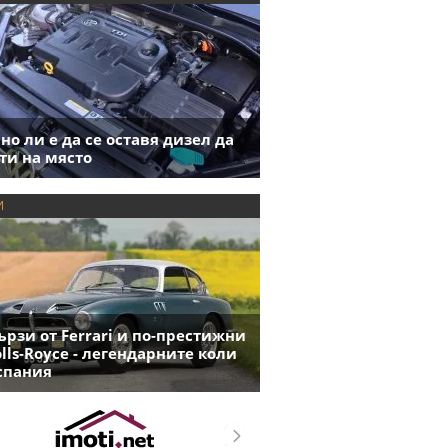
но ли е да се оставя дизел да
ти на място
И
ързи от Ferrari и по-престижни
olls-Royce - легендарните коли
спания