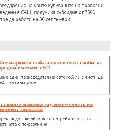
агодарение на които купувачите на превозни
зведени в САЩ, получиха субсидия от 7500
пре да работи на 30 септември.
Кои марки са най-заплашени от глоби за
вредни емисии в ЕС?
Само един производител на автомобили с чисти ДВГ
избягва санкциите
Голямата измама зад изчезването на
ръчните скорости
Производители обвиняват потребителите, но
истината е по-различна