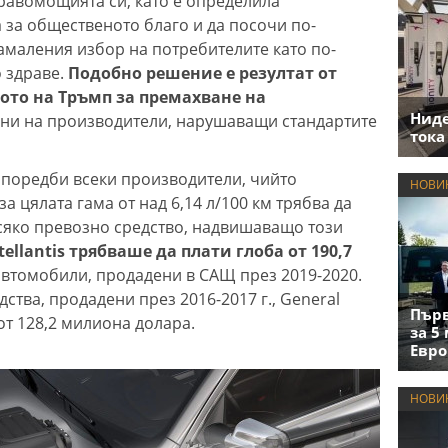
равомощията си, като е определила
 за общественото благо и да посочи по-
намаления избор на потребителите като по-
 здраве.
Подобно решение е резултат от
ото на Тръмп за премахване на
Нид
ени на производители, нарушаващи стандартите
тока
зпоредби всеки производители, чийто
НОВИ
а цялата гама от над 6,14 л/100 км трябва да
 всяко превозно средство, надвишаващо този
tellantis трябваше да плати глоба от 190,7
автомобили, продадени в САЩ през 2019-2020.
дства, продадени през 2016-2017 г., General
Първ
от 128,2 милиона долара.
за 5
Евро
НОВИ