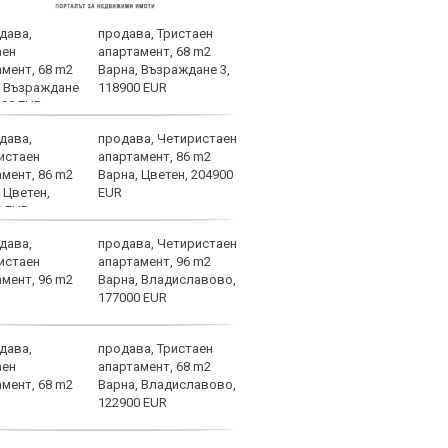
продава, Тристаен
Лаут
апартамент, 68 m2
нави
Варна, Възраждане 3,
избе
118900 EUR
продава, Четиристаен
Лудо
апартамент, 86 m2
но и
Варна, Цветен, 204900
ЦСКА
EUR
продава, Четиристаен
План
апартамент, 96 m2
Възм
Варна, Владиславово,
177000 EUR
продава, Тристаен
Локо
апартамент, 68 m2
трим
Варна, Владиславово,
"зак
122900 EUR