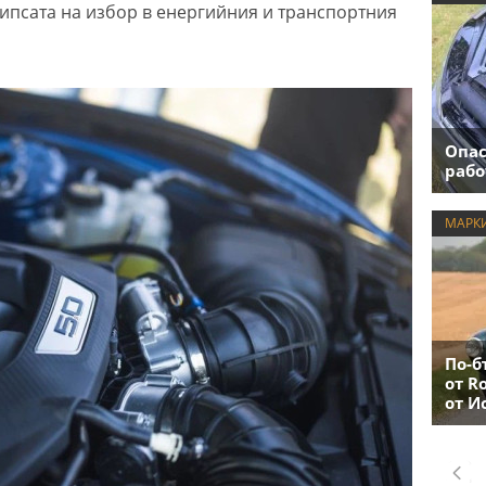
ипсата на избор в енергийния и транспортния
Опас
рабо
МАРК
По-б
от R
от И