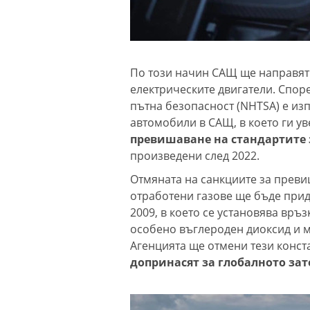
По този начин САЩ ще направят 
електрическите двигатели. Спо
пътна безопасност (NHTSA) е из
автомобили в САЩ, в което ги ув
превишаване на стандартите з
произведени след 2022.
Отмяната на санкциите за преви
отработени газове ще бъде прид
2009, в което се установява връ
особено въглероден диоксид и м
Агенцията ще отмени тези конст
допринасят за глобалното зат