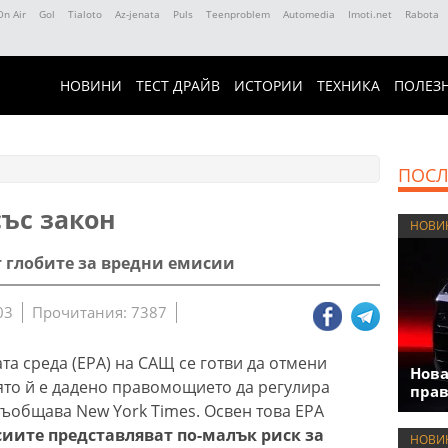
On Air
Gol
Tialoto
Az-jenata
Puls
Teenproblem
Automedia
Imoti.net
Rabota
НОВИНИ
ТЕСТ ДРАЙВ
ИСТОРИИ
ТЕХНИКА
ПОЛЕЗ
ПОСЛ
със закон
НОВИ
 глобите за вредни емисии
03
Прочитания: 7387
та среда (EPA) на САЩ се готви да отмени
Нова
оято й е дадено правомощието да регулира
прав
съобщава New York Times. Освен това EPA
иите представляват по-малък риск за
НОВИ