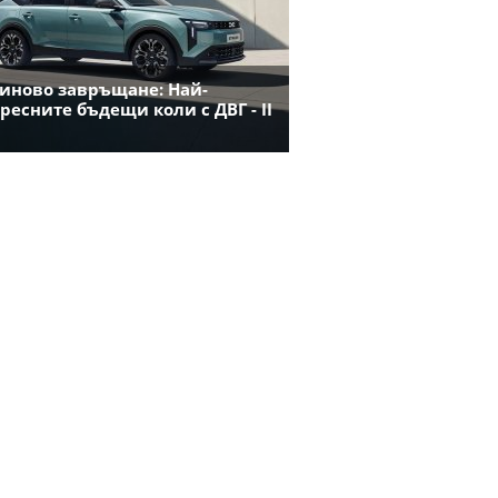
иново завръщане: Най-
ресните бъдещи коли с ДВГ - II