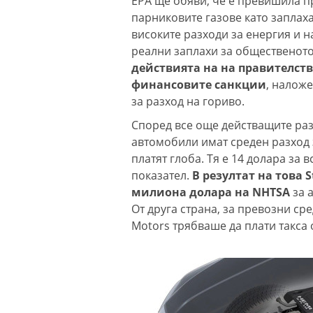
EPA ще обяви, че е превишила п
парниковите газове като заплаха
високите разходи за енергия и 
реални заплахи за общественото
действията на на правителств
финансовите санкции
, налож
за разход на гориво.
Според все още действащите ра
автомобили имат среден разход з
платят глоба. Тя е 14 долара за
показател.
В резултат на това S
милиона долара на NHTSA
за 
От друга страна, за превозни сре
Motors трябваше да плати такса 