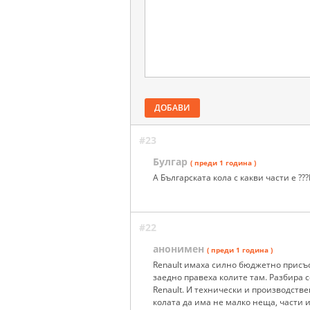
ДОБАВИ
#23
Булгар
( преди 1 година )
А Българската кола с какви части е ?
#22
анонимен
( преди 1 година )
Renault имаха силно бюджетно присъс
заедно правеха колите там. Разбира с
Renault. И технически и производств
колата да има не малко неща, части и