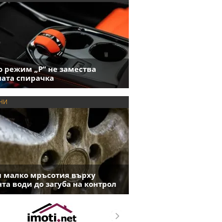
 режим „P“ не замества
ата спирачка
НИ
 малко мръсотия върху
та води до загуба на контрол