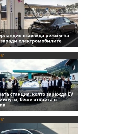
ерландия въвежда режим на
 заради електромобилите
НИ
ата станция, която зарежда EV
 минути, беше открита в
па
НИ