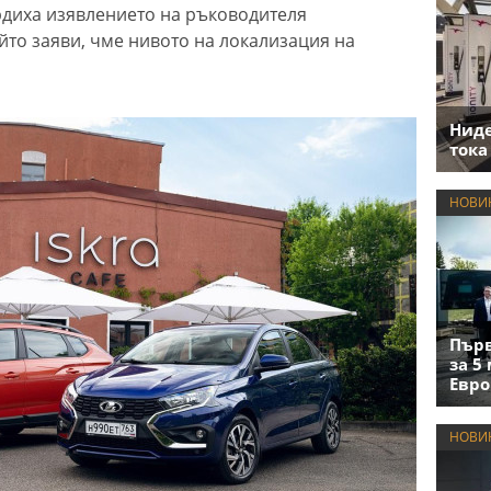
рдиха изявлението на ръководителя
йто заяви, чме нивото на локализация на
Нид
тока
НОВИ
Първ
за 5
Евро
НОВИ