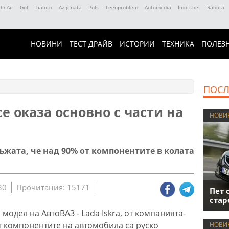
On Air
Gol
Tialoto
Az-jenata
Puls
Teenproblem
Automedia
Imoti.net
Rabota
НОВИНИ
ТЕСТ ДРАЙВ
ИСТОРИИ
ТЕХНИКА
ПОЛЕЗ
ПОСЛ
се оказа основно с части на
НОВИ
ъжата, че над 90% от компонентите в колата
30
Прочитания: 15171
Пет 
стар
модел на АвтоВАЗ - Lada Iskra, от компанията-
т компонентите на автомобила са руско
НОВИ