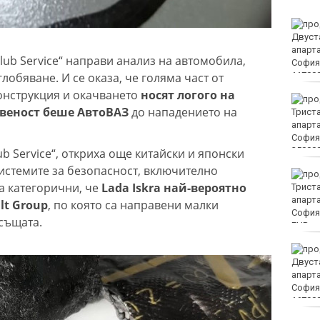
Мачовете по ТВ днес (7
август)
lub Service“ направи анализ на автомобила,
обяване. И се оказа, че голяма част от
онструкция и окачването
носят логого на
Без ток във Варна на 7
твеност беше АвтоВАЗ
до нападението на
август 2026
ub Service“, откриха още китайски и японски
истемите за безопасност, включително
Започва изплащането
а категорични, че
Lada Iskra най-вероятно
на пенсиите
lt Group
, по която са направени малки
 същата.
EUR
Времето във Варна на 7
август 2026