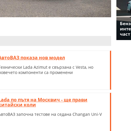
Бенз
инте
част
АвтоВАЗ показа нов модел
Технически Lada Azimut е свързана с Vesta, но
повечето компоненти са променени
Lada по пътя на Москвич - ще прави
китайски коли
АвтоВАЗ започна тестове на седана Changan Uni-V