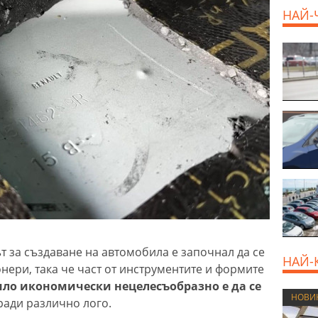
НАЙ-
800 E
т за създаване на автомобила е започнал да се
НАЙ-
нери, така че част от инструментите и формите
ло икономически нецелесъобразно е да се
НОВИ
ради различно лого.