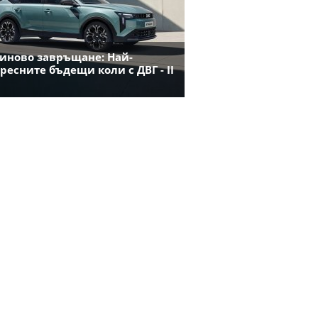
иново завръщане: Най-
ресните бъдещи коли с ДВГ - II