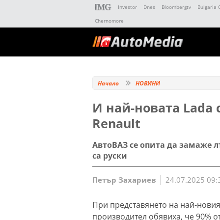
Investor
Dnes
Bloombergtv
Bulgaria 
Chernomore
Начало
НОВИНИ
И най-новата Lada 
Renault
АвтоВАЗ се опита да замаже л
са руски
Петър Захариев
24.07.2025 09:
При представянето на най-новия 
производител обявиха, че 90% о