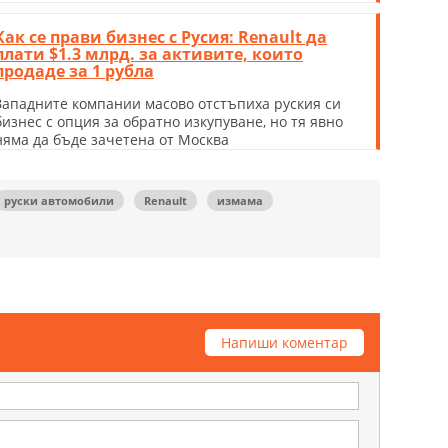
Как се прави бизнес с Русия: Renault да
плати $1.3 млрд. за активите, които
продаде за 1 рубла
Западните компании масово отстъпиха руския си
бизнес с опция за обратно изкупуване, но тя явно
няма да бъде зачетена от Москва
руски автомобили
Renault
измама
Напиши коментар