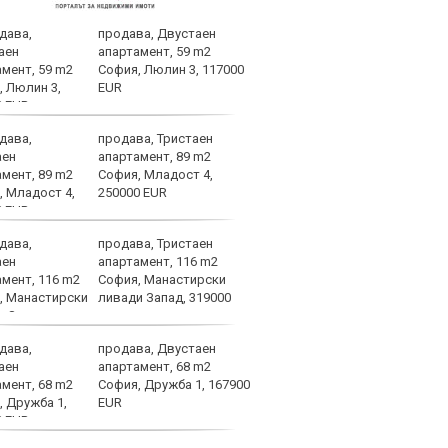
продава, Двустаен
ЦСКА
апартамент, 59 m2
Моск
София, Люлин 3, 117000
тота
EUR
СНИ
продава, Тристаен
Левс
апартамент, 89 m2
рева
София, Младост 4,
250000 EUR
продава, Тристаен
Олим
апартамент, 116 m2
офер
София, Манастирски
Левс
ливади Запад, 319000
кате
продава, Двустаен
Хули
апартамент, 68 m2
сери
София, Дружба 1, 167900
Левс
EUR
Лок