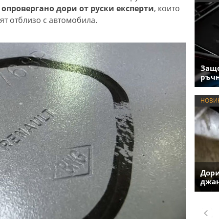
 опровергано дори от руски експерти
, които
ят отблизо с автомобила.
Защо
ръчн
НОВИ
Дори
джан