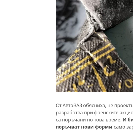
От АвтоВАЗ обясниха, че проектъ
разработва при френските акцио
са поръчани по това време.
И би
поръчват нови форми
само за