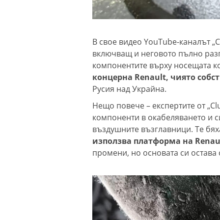
В свое видео YouTube-каналът „C
включващ и неговото пълно разгл
компонентите върху носещата к
концерна Renault, чиято собс
Русия над Украйна.
Нещо повече – експертите от „Cl
компоненти в окабеляването и с
въздушните възглавници. Те бях
използва платформа на Renau
промени, но основата си остава