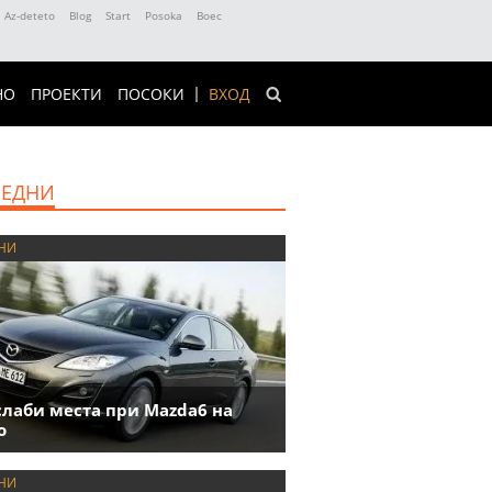
Az-deteto
Blog
Start
Posoka
Boec
НО
ПРОЕКТИ
ПОСОКИ
ВХОД
ЕДНИ
НИ
слаби места при Mazda6 на
о
НИ