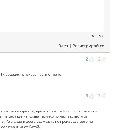
0
от 500
Влез
|
Регистрирай се
2
2
??И мерцедес използва части от рено
3
3
твие на пазара там, притежаваха и Lada. Те технически
е, че Lada ще използват всичко по наследството от
ено. Изглежда и доста възможно по производството на
 електроника от Китай.