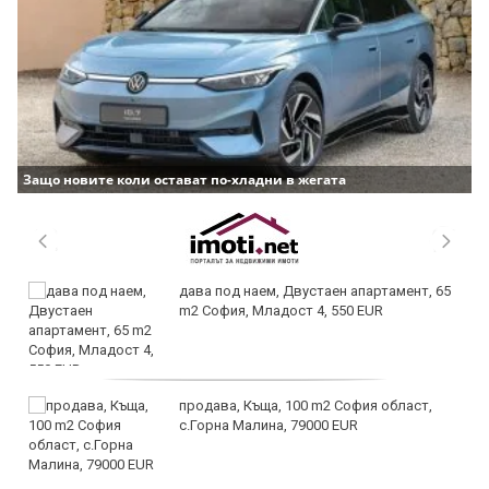
Защо новите коли остават по-хладни в жегата
дава под наем, Двустаен апартамент, 65
m2 София, Младост 4, 550 EUR
продава, Къща, 100 m2 София област,
с.Горна Малина, 79000 EUR