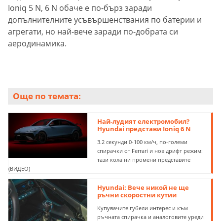
Ioniq 5 N, 6 N обаче е по-бърз заради
допълнителните усъвършенствания по батерии и
агрегати, но най-вече заради по-добрата си
аеродинамика.
Още по темата:
Най-лудият електромобил?
Hyundai представи Ioniq 6 N
3.2 секунди 0-100 км/ч, по-големи
спирачки от Ferrari и нов дрифт режим:
тази кола ни промени представите
(ВИДЕО)
Hyundai: Вече никой не ще
ръчни скоростни кутии
Купувачите губели интерес и към
ръчната спирачка и аналоговите уреди