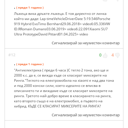
.
( преди 1 година )
Лъжеца вика дръжте лъжеца. Е тоя директно от линка
който ми даде: Lap timeVehicleDriverDate 5:19.546Porsche
919 Hybrid EvoTimo Bernhard29.06.2018> video6:05.336VW
ID.RRomain Dumans03.06.2019> video6:22.091Xiaomi SU7
Ultra PrototypeDavid Pittard01.04.2025> video
Сигнализирай за неуместен коментар
#12
0
4
.
( преди 1 година )
"Антиелектрика ( преди 6 часа )С тегло 2 тона, ако ще и
2000 к.с. да е, се вижда къде се класират миксерите на
Ринга."Теглото на електромобила на xiaomi е над два тона
и под 2000 конски сили, което идеално се вписва в
описанието ти и виждаме къде се класират миксерите на
ринга. Третото най-добро време в класирането на ринга,
като второто също е на електромобил, а първото на
хибрид. КЪДЕ СЕ КЛАСИРАТ МИКСЕРИТЕ НА РИНГА?
Сигнализирай за неуместен коментар