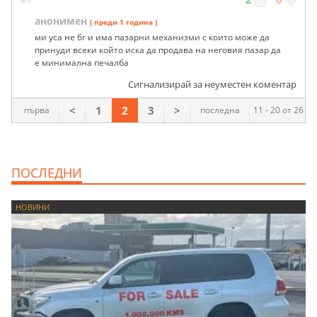
анонимен
( преди 1 година )
ми уса не бг и има пазарни механизми с които може да
принуди всеки който иска да продава на неговия пазар да
е минимална печалба
Сигнализирай за неуместен коментар
<
1
2
3
>
първа
последна
11 - 20 от 26
ПОСЛЕДНИ
НОВИНИ