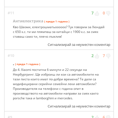
#11
7
0
Антиелектрика
( преди 1 година )
Кво Шаоми, електрошматьоооооо? Тук говорим за Хюндай
с 650 к.с. ти ми плямпаш за китайци с 1900 к.с. за смях
ставаш само ти, плячо лъжлив!
Сигнализирай за неуместен коментар
#10
2
7
.
( преди 1 година )
До 4. Xiaomi постигна 6 минути и 22 секунди на
Нюрбургринг. Ще изброиш ли кои са автомобилите на
тази писта които имат по-добри времена? Те дали са
модифицирани серийни семейни леки автомобили?
Производителя на телефони с година опит в
производството на автомобили направи за смях както
porsche така и lamborghini и mercedes.
Сигнализирай за неуместен коментар
#9
2
6