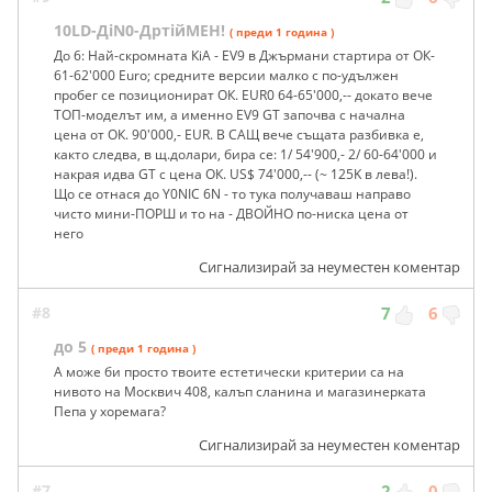
10LD-ДiN0-ДртiйМЕН!
( преди 1 година )
До 6: Най-скромната КiA - EV9 в Джърмани стартира от ОК-
61-62'000 Euro; средните версии малко с по-удължен
пробег се позиционират ОК. EUR0 64-65'000,-- докато вече
ТОП-моделът им, а именно EV9 GT започва с начална
цена от ОК. 90'000,- EUR. В САЩ вече същата разбивка е,
както следва, в щ.долари, бира се: 1/ 54'900,- 2/ 60-64'000 и
накрая идва GT с цена ОК. US$ 74'000,-- (~ 125K в лева!).
Що се отнася до Y0NIC 6N - то тука получаваш направо
чисто мини-ПОРШ и то на - ДВОЙНО по-ниска цена от
него
Сигнализирай за неуместен коментар
#8
7
6
до 5
( преди 1 година )
А може би просто твоите естетически критерии са на
нивото на Москвич 408, калъп сланина и магазинерката
Пепа у хоремага?
Сигнализирай за неуместен коментар
#7
2
0