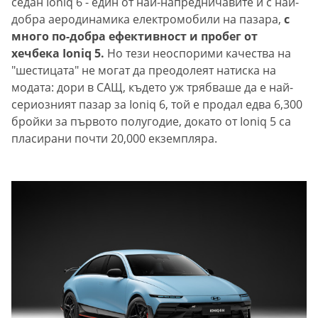
седан Ioniq 6 - един от най-напредничавите и с най-
добра аеродинамика електромобили на пазара,
с
много по-добра ефективност и пробег от
хечбека Ioniq 5.
Но тези неоспорими качества на
"шестицата" не могат да преодолеят натиска на
модата: дори в САЩ, където уж трябваше да е най-
сериозният пазар за Ioniq 6, той е продал едва 6,300
бройки за първото полугодие, докато от Ioniq 5 са
пласирани почти 20,000 екземпляра.