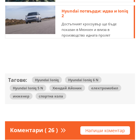
Hyundai потвърди: идва и Ioniq
2
Достъпният кросоувър ще бъде
показан в Мюнхен и влиза в
производство идната пролет
Тагове:
Hyundai Ioniq
Hyundai Ioniq 6 N
Hyundai Ioniq 5 N
Хюндай Айоник
електромобил
инженер
спортна кола
Коментари ( 26 )
Напиши коментар