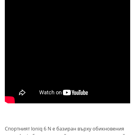
Спортният Ioniq 6 N е базиран върху обикновения