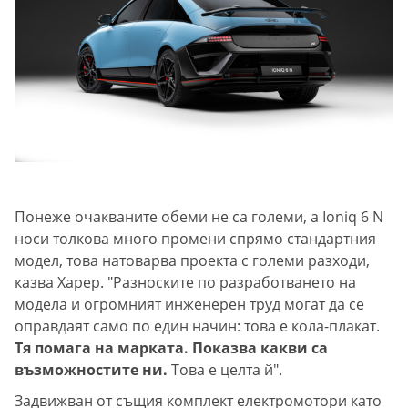
Понеже очакваните обеми не са големи, а Ioniq 6 N
носи толкова много промени спрямо стандартния
модел, това натоварва проекта с големи разходи,
казва Харер. "Разноските по разработването на
модела и огромният инженерен труд могат да се
оправдаят само по един начин: това е кола-плакат.
Тя помага на марката. Показва какви са
възможностите ни.
Това е целта й".
Задвижван от същия комплект електромотори като