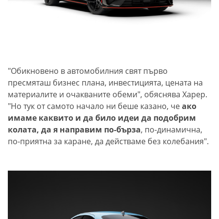
"Обикновено в автомобилния свят първо
пресмяташ бизнес плана, инвестицията, цената на
материалите и очакваните обеми", обяснява Харер.
"Но тук от самото начало ни беше казано, че
ако
имаме каквито и да било идеи да подобрим
колата, да я направим по-бърза
, по-динамична,
по-приятна за каране, да действаме без колебания".