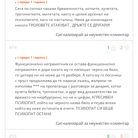
.
( преди 1 година )
Сега по сигнал чакаме бременността, котките, кучетата,
тротинетките, митетата, както и целия арсенал на
психопатите, като ги настъпиш. Няма да изненадате
никого ТРОЛОВЕТЕ АТАКУВАТ., ДРЪЖТЕ СЕ ДРУГАРИ!
Сигнализирай за неуместен коментар
#14
1
2
.
( преди 1 година )
Функционално неграмотния си остава функционално
неграмотен и дори когато му го напишат черно на бяло,
го цитира но не може да го разбере, А като му го посочиш
с пръст продължава да те нарича лъжец, въпреки че
използва *** на пропаганда с разговори за диария, котки
кучета бебета, тротинетки, и друг вид доказателства за
времето на нюрбургринк, но не и цифри, АГРЕСИВЕН
ПСИХОПАТ, който на черното казва бяло и псува всеки
който му каже истината в очите. ПСИХОПАТ СИ БЕШЕ
ПСИХОПАТ ОСТАНА
Сигнализирай за неуместен коментар
#13
0
3