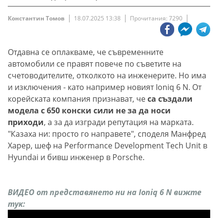
Константин Томов
18.07.2025 13:38
Прочитания: 7290
Отдавна се оплакваме, че съвременните
автомобили се правят повече по съветите на
счетоводителите, отколкото на инженерите. Но има
и изключения - като например новият Ioniq 6 N. От
корейската компания признават, че
са създали
модела с 650 конски сили не за да носи
приходи
, а за да изгради репутация на марката.
"Казаха ни: просто го направете", споделя Манфред
Харер, шеф на Performance Development Tech Unit в
Hyundai и бивш инженер в Porsche.
ВИДЕО от представянето ни на Ioniq 6 N вижте
тук: