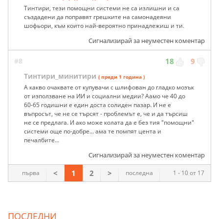
Тинтири, тези помощни системи не са излишни и са
създадени да поправят грешките на самонадеяни
шофьори, към които най-вероятно принадлежиш и ти.
Сигнализирай за неуместен коментар
#8
18
9
Тинтири_минитири
( преди 1 година )
А какво очаквате от купувачи с шлифован до гладко мозък
от използване на ИИ и социални медии? Аамо че 40 до
60-65 годишни е един доста солиден пазар. И не е
въпросът, че не се търсят - проблемът е, че и да търсиш
не се предлага. И ако може колата да е без тия "помощни"
системи още по-добре... ама те помпят цента и
печалбите...
Сигнализирай за неуместен коментар
<
1
2
>
първа
последна
1 - 10 от 17
ПОСЛЕДНИ