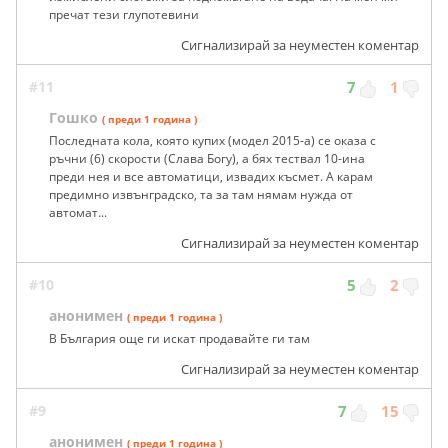
пречат тези глупотевини
Сигнализирай за неуместен коментар
#11
7
1
Гошко
( преди 1 година )
Последната кола, която купих (модел 2015-а) се оказа с
ръчни (6) скорости (Слава Богу), а бях тествал 10-ина
преди нея и все автоматици, извадих късмет. А карам
предимно извънградско, та за там нямам нужда от
автомат...
Сигнализирай за неуместен коментар
#10
5
2
анонимен
( преди 1 година )
В България още ги искат продавайте ги там
Сигнализирай за неуместен коментар
#9
7
15
анонимен
( преди 1 година )