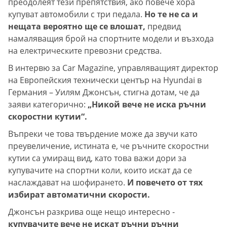
преодолеят тези препятствия, ако повече хора
купуват автомобили с три педала.
Но те не са и
нещата вероятно ще се влошат,
предвид
намаляващия брой на спортните модели и възхода
на електрическите превозни средства.
В интервю за Car Magazine, управляващият директор
на Европейския технически център на Hyundai в
Германия – Уилям Джонсън, стигна дотам, че да
заяви категорично:
„Никой вече не иска ръчни
скоростни кутии“.
Въпреки че това твърдение може да звучи като
преувеличение, истината е, че ръчните скоростни
кутии са умиращ вид, като това важи дори за
купувачите на спортни коли, които искат да се
наслаждават на шофирането.
И повечето от тях
избират автоматични скорости.
Джонсън разкрива още нещо интересно -
купувачите вече не искат ръчни ръчни