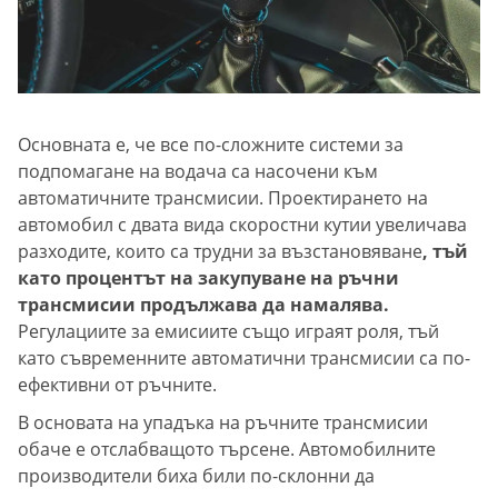
Основната е, че все по-сложните системи за
подпомагане на водача са насочени към
автоматичните трансмисии. Проектирането на
автомобил с двата вида скоростни кутии увеличава
разходите, които са трудни за възстановяване
, тъй
като процентът на закупуване на ръчни
трансмисии продължава да намалява.
Регулациите за емисиите също играят роля, тъй
като съвременните автоматични трансмисии са по-
ефективни от ръчните.
В основата на упадъка на ръчните трансмисии
обаче е отслабващото търсене. Автомобилните
производители биха били по-склонни да