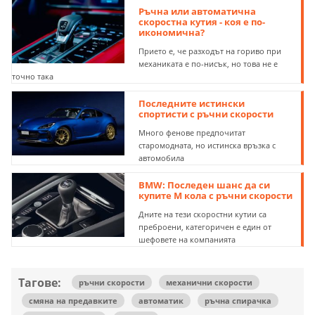
Ръчна или автоматична
скоростна кутия - коя е по-
икономична?
Прието е, че разходът на гориво при
механиката е по-нисък, но това не е
точно така
Последните истински
спортисти с ръчни скорости
Много фенове предпочитат
старомодната, но истинска връзка с
автомобила
BMW: Последен шанс да си
купите М кола с ръчни скорости
Дните на тези скоростни кутии са
преброени, категоричен е един от
шефовете на компанията
Тагове:
ръчни скорости
механични скорости
смяна на предавките
автоматик
ръчна спирачка