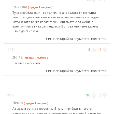
Ръчкам
( преди 1 година )
Тука в хейтландия - се тълпи, че ако колата ти не пуши
като стар дизелов влак и ако не е ръчка - значи си педрас.
Истинските мъже карат ръчки. Автомата е за жени, а
електричките ги карат педраси. Е с това мислене далече
няма да стигнем
Сигнализирай за неуместен коментар
#13
8
4
До 12
( преди 1 година )
Вземи си москвич
Сигнализирай за неуместен коментар
#12
10
3
Пешо
( преди 1 година )
Аз искам ръчна скоростна. И не ми трябват многото
измислени системи за подпомагане на водача. На мен ми