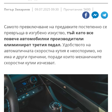
Петър Захариев
09.07.2025 09:30
Прочитания: 5600
Самото превключване на предавките постепенно се
превръща в изгубено изкуство,
тъй като все
повече автомобилни производители
елиминират третия педал.
Удобството на
автоматичната скоростна кутия е неоспоримо, но
има и други причини, поради които механичните
скоростни кутии изчезват.