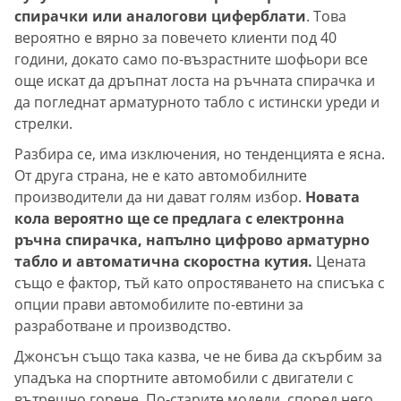
спирачки или аналогови циферблати
. Това
вероятно е вярно за повечето клиенти под 40
години, докато само по-възрастните шофьори все
още искат да дръпнат лоста на ръчната спирачка и
да погледнат арматурното табло с истински уреди и
стрелки.
Разбира се, има изключения, но тенденцията е ясна.
От друга страна, не е като автомобилните
производители да ни дават голям избор.
Новата
кола вероятно ще се предлага с електронна
ръчна спирачка, напълно цифрово арматурно
табло и автоматична скоростна кутия.
Цената
също е фактор, тъй като опростяването на списъка с
опции прави автомобилите по-евтини за
разработване и производство.
Джонсън също така казва, че не бива да скърбим за
упадъка на спортните автомобили с двигатели с
вътрешно горене. По-старите модели, според него,