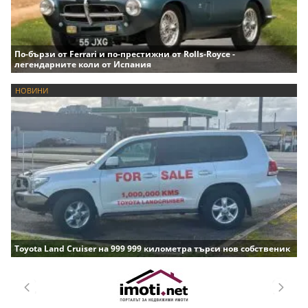
По-бързи от Ferrari и по-престижни от Rolls-Royce -
легендарните коли от Испания
НОВИНИ
Toyota Land Cruiser на 999 999 километра търси нов собственик