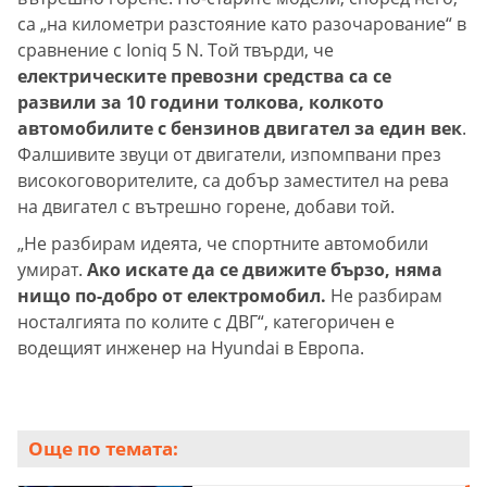
са „на километри разстояние като разочарование“ в
сравнение с Ioniq 5 N. Той твърди, че
електрическите превозни средства са се
развили за 10 години толкова, колкото
автомобилите с бензинов двигател за един век
.
Фалшивите звуци от двигатели, изпомпвани през
високоговорителите, са добър заместител на рева
на двигател с вътрешно горене, добави той.
„Не разбирам идеята, че спортните автомобили
умират.
Ако искате да се движите бързо, няма
нищо по-добро от електромобил.
Не разбирам
носталгията по колите с ДВГ“, категоричен е
водещият инженер на Hyundai в Европа.
Още по темата: