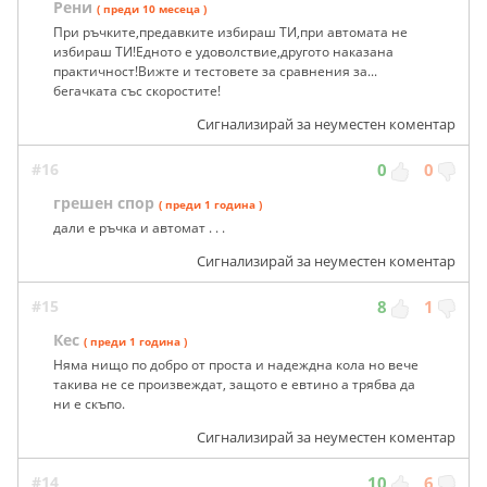
Рени
( преди 10 месеца )
При ръчките,предавките избираш ТИ,при автомата не
избираш ТИ!Едното е удоволствие,другото наказана
практичност!Вижте и тестовете за сравнения за...
бегачката със скоростите!
Сигнализирай за неуместен коментар
#16
0
0
грешен спор
( преди 1 година )
дали е ръчка и автомат . . .
Сигнализирай за неуместен коментар
#15
8
1
Кес
( преди 1 година )
Няма нищо по добро от проста и надеждна кола но вече
такива не се произвеждат, защото е евтино а трябва да
ни е скъпо.
Сигнализирай за неуместен коментар
#14
10
6