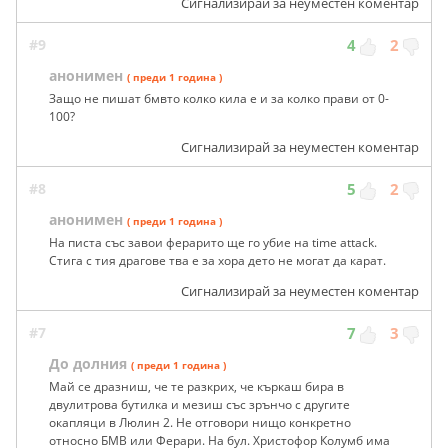
Сигнализирай за неуместен коментар
#9
4
2
анонимен
( преди 1 година )
Защо не пишат бмвто колко кила е и за колко прави от 0-
100?
Сигнализирай за неуместен коментар
#8
5
2
анонимен
( преди 1 година )
На писта със завои ферарито ще го убие на time attack.
Стига с тия драгове тва е за хора дето не могат да карат.
Сигнализирай за неуместен коментар
#7
7
3
До долния
( преди 1 година )
Май се дразниш, че те разкрих, че къркаш бира в
двулитрова бутилка и мезиш със зрънчо с другите
окапляци в Люлин 2. Не отговори нищо конкретно
относно БМВ или Ферари. На бул. Христофор Колумб има