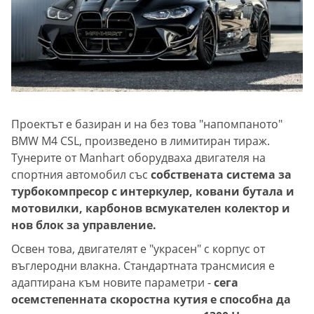
Проектът е базиран и на без това "напомпаното"
BMW M4 CSL, произведено в лимитиран тираж.
Тунерите от Manhart оборудваха двигателя на
спортния автомобил със
собствената система за
турбокомпресор с интеркулер, ковани бутала и
мотовилки, карбонов всмукателен колектор и
нов блок за управление.
Освен това, двигателят е "украсен" с корпус от
въглеродни влакна. Стандартната трансмисия е
адаптирана към новите параметри -
сега
осемстепенната скоростна кутия е способна да