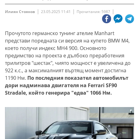
Илиян Стоянов
23.05.2025 11:41
Прочитания: 5987
Прочутото германско тунинг ателие Manhart
представи поредната си версия на купето BMW M4,
което получи индекс MH4 900. Основното
предимство на проекта е дълбоко преработения
трилитров "шестак", чиято мощност е увеличена до
922 к.с., а максималният въртящ момент достигна
1190 Нм.
По последния показател автомобилът
дори надминава двигателя на Ferrari SF90
Stradale, който генерира "едва" 1066 Нм.