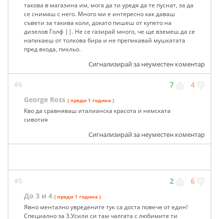
такова в магазина им, мога да ти уредя да те пуснат, за да
се снимаш с него. Много ми е интересно как даваш
съвети за такива коли, докато пишеш от купето на
дизелов Голф ||. Не се газирай много, че ще вземеш да се
напикаеш от толкова бира и не препикавай мушкатата
пред входа, пикльо.
Сигнализирай за неуместен коментар
#6
7
4
George Ross
( преди 1 година )
Кво да сравняваш италианска красота и немската
сивотия
Сигнализирай за неуместен коментар
#5
2
6
До 3 и 4
( преди 1 година )
Явно ментално увредените тук са доста повече от един!
Специално за 3.Усили си там чалгата с любимите ти