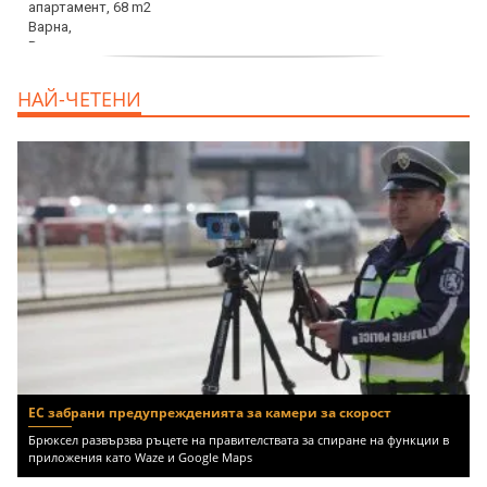
продава, Тристаен апартамент, 68 m2
НАЙ-ЧЕТЕНИ
Варна, Възраждане 3, 119900 EUR
ЕС забрани предупрежденията за камери за скорост
Брюксел развързва ръцете на правителствата за спиране на функции в
приложения като Waze и Google Maps