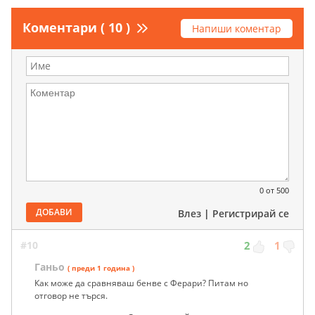
Коментари ( 10 )
Напиши коментар
0
от 500
ДОБАВИ
Влез
|
Регистрирай се
#10
2
1
Ганьо
( преди 1 година )
Как може да сравняваш бенве с Ферари? Питам но
отговор не търся.