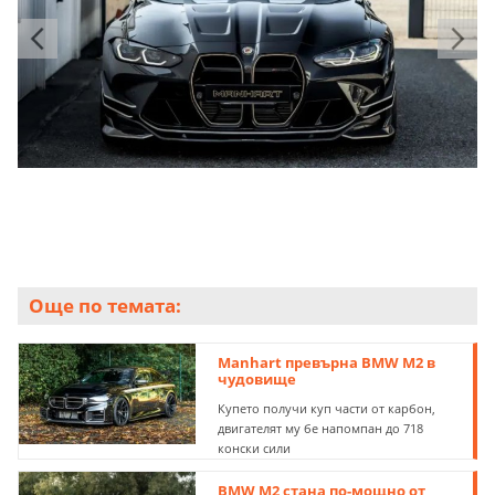
Още по темата:
Manhart превърна BMW M2 в
чудовище
Купето получи куп части от карбон,
двигателят му бе напомпан до 718
конски сили
BMW M2 стана по-мощно от