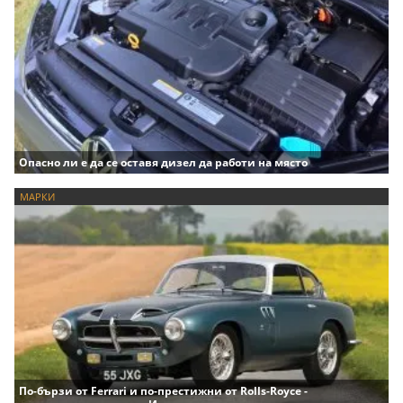
Опасно ли е да се оставя дизел да работи на място
МАРКИ
По-бързи от Ferrari и по-престижни от Rolls-Royce -