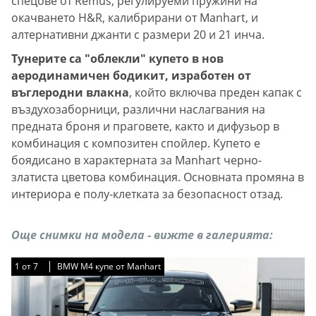
спецове от Remus, регулируеми пружини на
окачването H&R, калибрирани от Manhart, и
алтернативни джанти с размери 20 и 21 инча.
Тунерите са "облекли" купето в нов
аеродинамичен бодикит, изработен от
въглеродни влакна
, който включва преден капак с
въздухозаборници, различни наслагвания на
предната броня и праговете, както и дифузьор в
комбинация с композитен спойлер. Купето е
боядисано в характерната за Manhart черно-
златиста цветова комбинация. Основната промяна в
интериора е полу-клетката за безопасност отзад.
Още снимки на модела - вижте в галерията:
1
1
1
1
1
1
1
от
от
от
от
от
от
от
7
7
7
7
7
7
7
BMW M4 купе от Manhart
BMW M4 купе от Manhart
BMW M4 купе от Manhart
BMW M4 купе от Manhart
BMW M4 купе от Manhart
BMW M4 купе от Manhart
BMW M4 купе от Manhart