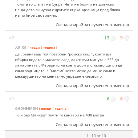
Тойота го слагат на Супра. Чети не боли и не дрънкай
неща дето си чувал с другите кърканделници пред блока
на по бира със зрънчо.
Сигнализирай за неуместен коментар
#2
13
9
Ха ха
( преди 1 година )
Да сравняваш тоя презобен "ромски кош" , което ще
обърка водата с маслото след максимум минута с *** до
ламарината с Ферарито,на което дори и стоково ще гледа
само задницата, е "мисъл" която може да мине само в
междуушието на ментално увреден екземпляр!
Сигнализирай за неуместен коментар
#1
6
6
анонимен
( преди 1 година )
То и без Манхарт почти го кантари на 400 метра
Сигнализирай за неуместен коментар
1 - 10 от 10