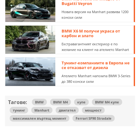
Bugatti Veyron
Новата версия на Manhart развива 1200
конски сили
BMW X6 M получи украса от
карбон и злато
Екстравагантният екстериор е по
желание на клиент на ателието Manhart
Тунинг-компаниите в Европа не
се отказват от дизела
Ателието Manhart напомпа BMW 3-Series
до 380 конски сили
Тагове:
BMW
BMW M4
купе
BMW M4 купе
тунинг
Manhart
двигател
мощност
максимален въртящ момент
Ferrari SF90 Stradale