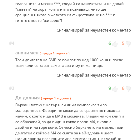
гелосаните и мазни ***, гледай си клипчетата и не давай
"съвети" на хора, които нито познаваш, нито ще
срещнеш някога в жалкото си съществуване на *** в
гетото в което "живееш"!
Сигнализирай за неуместен коментар
#4
6
5
анонимен
( преди 1 година )
Този двигател на БМВ го помпат по над 1000 коня и после
тези коли се карат само гавра и му няма нищо.
Сигнализирай за неуместен коментар
#3
9
6
До долния
( преди 1 година )
Бъркаш литър с метър и си личи комплекса ти за
малоценност. Ферари не може да се сравни по никакъв
начин, с което и да е БМВ в момента. Гледай някой клип и
се образовай, за да видиш какво прави М4, с коли с
двойно и на горе коне. Относно бъркането на масло, този
двигател с който е М4 се смята за най-здравия шест
цилиндров за последните две десетилетия, не случайно