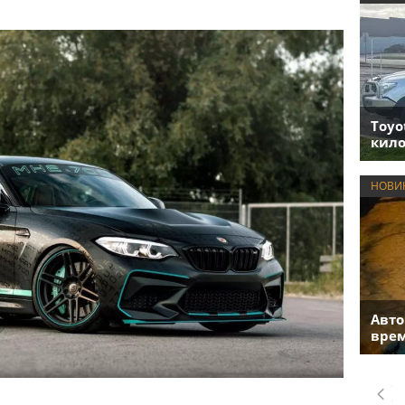
Toyo
кило
НОВИ
Авто
врем