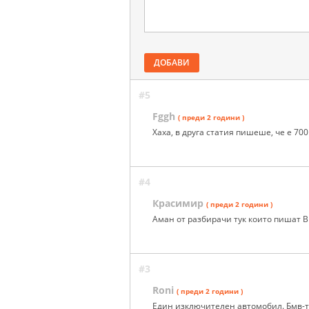
ДОБАВИ
#5
Fggh
( преди 2 години )
Хаха, в друга статия пишеше, че е 700
#4
Красимир
( преди 2 години )
Аман от разбирачи тук които пишат
#3
Roni
( преди 2 години )
Един изключителен автомобил. Бмв-то 