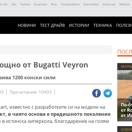
On Air
Gol
Tialoto
Az-jenata
Puls
Teenproblem
Automedia
Imoti.net
Rabota
НОВИНИ
ТЕСТ ДРАЙВ
ИСТОРИИ
ТЕХНИКА
ПОЛЕЗ
ПОСЛ
щно от Bugatti Veyron
МАРК
вива 1200 конски сили
05
Прочитания: 10403
По-б
rt, известно с разработките си на модели на
от R
кт, в чиято основа е предишното поколение
от И
 в истинска хиперкола, благодарение на голям
НОВИ