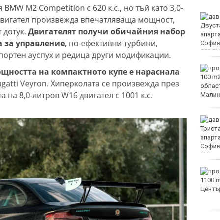
MW M2 Competition с 620 к.с., но тъй като 3,0-
Мачовете и спортът по
двигател произвежда впечатляваща мощност,
ТВ днес (8 август)
 дотук.
Двигателят получи обичайния набор
а за управление
, по-ефективни турбини,
спортен ауспух и редица други модификации.
Виц на деня - 8 август
щността на компактното купе е нараснала
Bugatti Veyron. Хиперколата се произвежда през
а на 8,0-литров W16 двигател с 1001 к.с.
Времето във Варна на 8
август 2026
След гонка: Задържаха
мъж, у когото са
намерени 460 000 евро