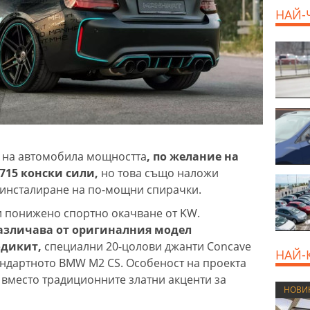
НАЙ-
 на автомобила мощността
, по желание на
715 конски сили,
но това също наложи
и инсталиране на по-мощни спирачки.
и понижено спортно окачване от KW.
различава от оригиналния модел
одикит,
специални 20-цолови джанти Concave
НАЙ-
андартното BMW M2 CS. Особеност на проекта
 вместо традиционните златни акценти за
НОВИ