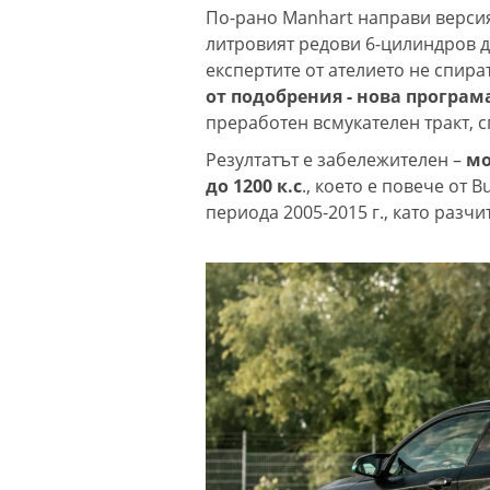
По-рано Manhart направи версия B
литровият редови 6-цилиндров 
експертите от ателието не спират
от подобрения - нова програм
преработен всмукателен тракт, 
Резултатът е забележителен –
мо
до 1200 к.с
., което е повече от 
периода 2005-2015 г., като разчит