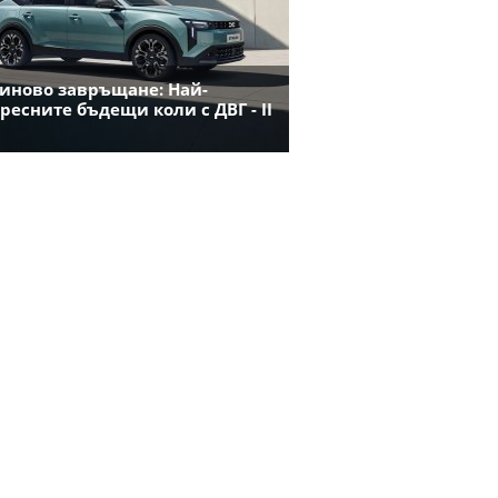
иново завръщане: Най-
ресните бъдещи коли с ДВГ - II