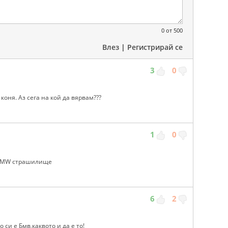
0
от 500
Влез
|
Регистрирай се
3
0
 коня. Аз сега на кой да вярвам???
1
0
 BMW страшилище
6
2
си е Бмв,каквото и да е то!