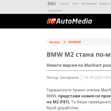
Investor
Dnes
Bloombergtv
Bulgaria 
Chernomore
Начало
НОВИНИ
BMW M2 стана по-мо
Новата версия на Manhart раз
Петър Захариев
14.10.2023 16:
Германското тунинг-ателие Manha
BMW,
представи новия си прое
на M2 (F87).
То беше превърнато
брой доработки.