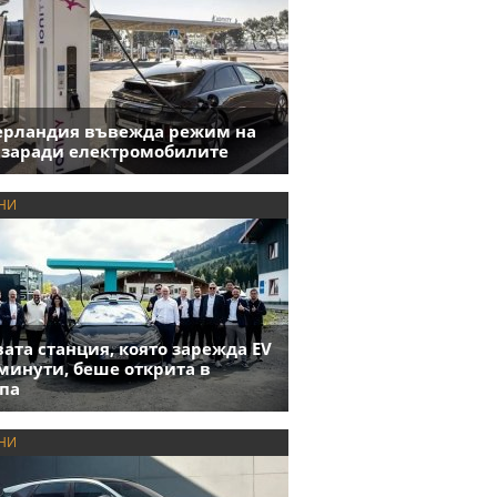
ерландия въвежда режим на
 заради електромобилите
НИ
ата станция, която зарежда EV
 минути, беше открита в
па
НИ