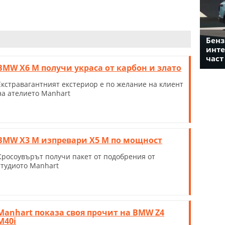
Бенз
инте
част
BMW X6 M получи украса от карбон и злато
Екстравагантният екстериор е по желание на клиент
на ателието Manhart
BMW X3 M изпревари X5 M по мощност
Кросоувърът получи пакет от подобрения от
студиото Manhart
Manhart показа своя прочит на BMW Z4
M40i