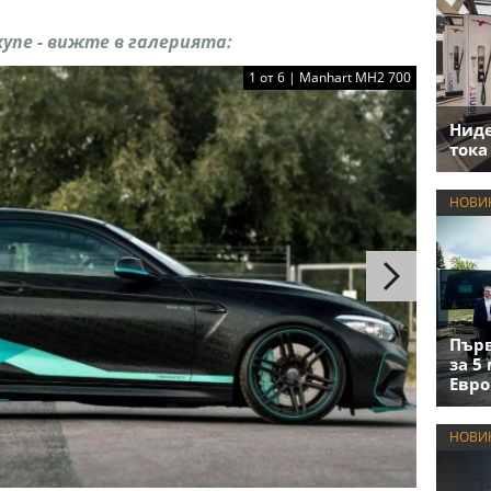
упе - вижте в галерията:
1 от 6 | Manhart MH2 700
Нид
тока
НОВИ
Първ
за 5
Евро
НОВИ