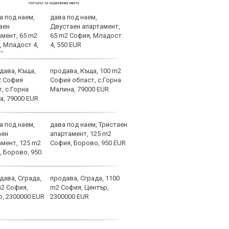
дава под наем,
Само
Двустаен апартамент,
оста
65 m2 София, Младост
Янев
4, 550 EUR
продава, Къща, 100 m2
Барс
София област, с.Горна
в Ли
Малина, 79000 EUR
пари
дава под наем, Тристаен
Ясна
апартамент, 125 m2
Левс
София, Борово, 950 EUR
Кайр
продава, Сграда, 1100
Зара
m2 София, Център,
Алве
2300000 EUR
ЦСКА