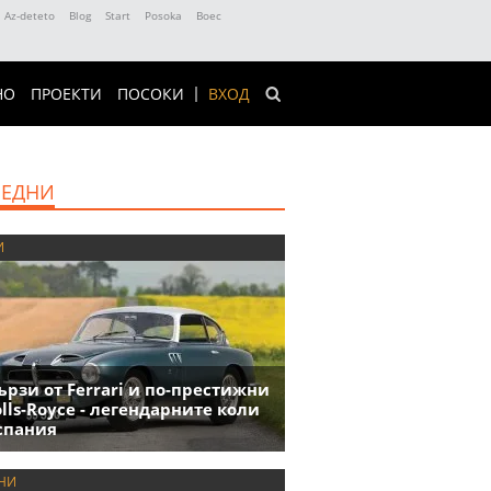
Az-deteto
Blog
Start
Posoka
Boec
НО
ПРОЕКТИ
ПОСОКИ
ВХОД
ЕДНИ
И
ързи от Ferrari и по-престижни
olls-Royce - легендарните коли
спания
НИ