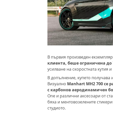
В първия произведен екземпляр
клиента, беше ограничена до 
усилване на скоростната кутия 
В допълнение, купето получава 
Визуално
Manhart MH2 700 се 
с карбонов аеродинамичен б
One и различни аксесоари от ст
бяха и ментовозелените стикери
студиото.