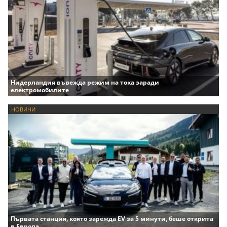
Нидерландия въвежда режим на тока заради
електромобилите
НОВИНИ
Първата станция, която зарежда EV за 5 минути, беше открита
в Европа