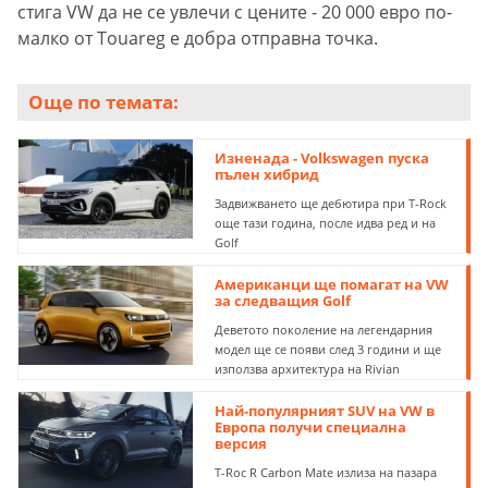
стига VW да не се увлечи с цените - 20 000 евро по-
малко от Touareg е добра отправна точка.
Още по темата:
Изненада - Volkswagen пуска
пълен хибрид
Задвижването ще дебютира при T-Rock
още тази година, после идва ред и на
Golf
Американци ще помагат на VW
за следващия Golf
Деветото поколение на легендарния
модел ще се появи след 3 години и ще
използва архитектура на Rivian
Най-популярният SUV на VW в
Европа получи специална
версия
T-Roc R Carbon Mate излиза на пазара