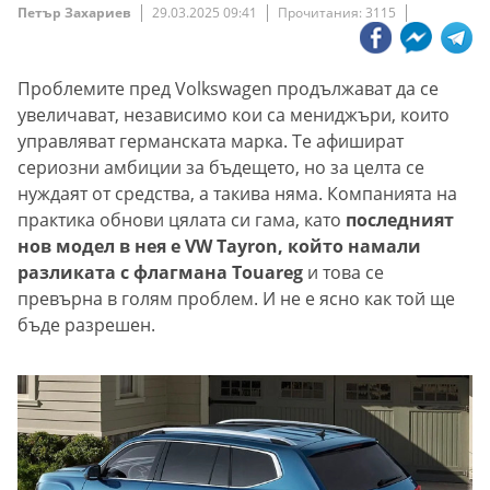
Петър Захариев
29.03.2025 09:41
Прочитания: 3115
Проблемите пред Volkswagen продължават да се
увеличават, независимо кои са мениджъри, които
управляват германската марка. Те афишират
сериозни амбиции за бъдещето, но за целта се
нуждаят от средства, а такива няма. Компанията на
практика обнови цялата си гама, като
последният
нов модел в нея е VW Tayron, който намали
разликата с флагмана Touareg
и това се
превърна в голям проблем. И не е ясно как той ще
бъде разрешен.