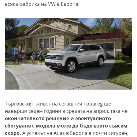
всяка фабрика на VW в Европа.
Търговският живот на сегашния Touareg ще
навърши седем години в средата на април, така че
окончателното решение и евентуалното
сбогуване с модела може да бъде взето съвсем
скоро.
А успехът на Atlas в Европа е почти сигурен,