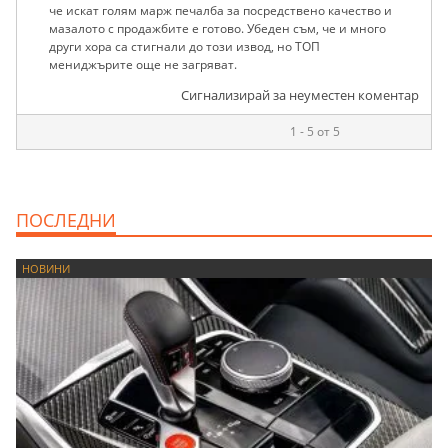
че искат голям марж печалба за посредствено качество и
мазалото с продажбите е готово. Убеден съм, че и много
други хора са стигнали до този извод, но ТОП
мениджърите още не загряват.
Сигнализирай за неуместен коментар
1 - 5 от 5
ПОСЛЕДНИ
НОВИНИ