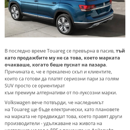
В последно време Touareg се превърна в пасив,
тъй
като продажбите му не са това, което марката
очакваше, когато беше пуснат на пазара
.
Причината е, че е прекалено скъп и клиентите,
които са готови да платят сериозни пари за голям
SUV просто се ориентират
към премиум алтернативи от по-луксозни марки.
Volkswagen вече потвърди, че наследникът
на Touareg ще бъде електрически, като плановете
на марката не предвиждат това, което правят други
производители - удължаване на живота на