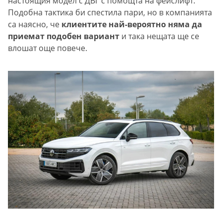
настоящия модел с ДВГ с помощта на фейслифт.
Подобна тактика би спестила пари, но в компанията
са наясно, че
клиентите най-вероятно няма да
приемат подобен вариант
и така нещата ще се
влошат още повече.