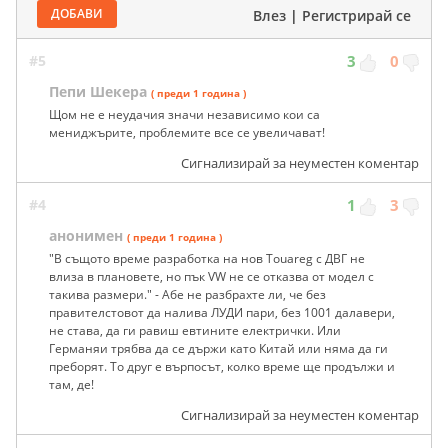
ДОБАВИ
Влез
|
Регистрирай се
#5
3
0
Пепи Шекера
( преди 1 година )
Щом не е неудачия значи независимо кои са
мениджърите, проблемите все се увеличават!
Сигнализирай за неуместен коментар
#4
1
3
анонимен
( преди 1 година )
"В същото време разработка на нов Touareg с ДВГ не
влиза в плановете, но пък VW не се отказва от модел с
такива размери." - Абе не разбрахте ли, че без
правителстовот да налива ЛУДИ пари, без 1001 далавери,
не става, да ги равиш евтините електрички. Или
Германяи трябва да се държи като Китай или няма да ги
преборят. То друг е върпосът, колко време ще продължи и
там, де!
Сигнализирай за неуместен коментар