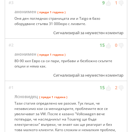
#3
9
1
анонимен
( преди 1 година )
Оня ден погледнах страницата им и Taigo в базо
оборудване стъпва 31 000юро с лихвите.
Сигнализирай за неуместен коментар
#2
15
0
анонимен
( преди 1 година )
80-90 хил Евро са си пари, прибави и безбожно скъпите
опции и няма как.
Сигнализирай за неуместен коментар
#1
15
2
Ясновидец
( преди 1 година )
Тази статия определено ме разсмя. Тук пише, че
независимо кои са мениджърите, проблемите все се
увеличават за VW. После е казано "Volkswagen вече
потвърди, че наследникът на Touareg ще бъде
електрически" въпреки, че знаят как ще реагират и без
това малкото клиенти. Като сложим и немалкия проблем,