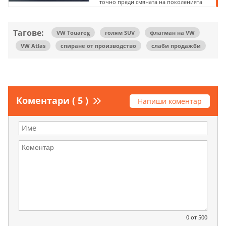
точно преди смяната на поколенията
Тагове:
VW Touareg
голям SUV
флагман на VW
VW Atlas
спиране от производство
слаби продажби
Коментари ( 5 )
Напиши коментар
0
от 500