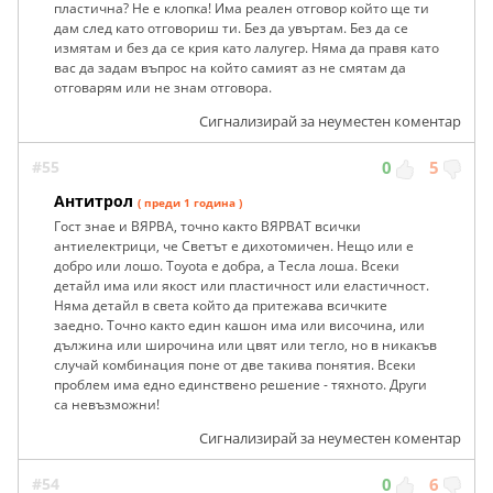
пластична? Не е клопка! Има реален отговор който ще ти
дам след като отговориш ти. Без да увъртам. Без да се
измятам и без да се крия като лалугер. Няма да правя като
вас да задам въпрос на който самият аз не смятам да
отговарям или не знам отговора.
Сигнализирай за неуместен коментар
#55
0
5
Антитрол
( преди 1 година )
Гост знае и ВЯРВА, точно както ВЯРВАТ всички
антиелектрици, че Светът е дихотомичен. Нещо или е
добро или лошо. Toyota е добра, а Тесла лоша. Всеки
детайл има или якост или пластичност или еластичност.
Няма детайл в света който да притежава всичките
заедно. Точно както един кашон има или височина, или
дължина или широчина или цвят или тегло, но в никакъв
случай комбинация поне от две такива понятия. Всеки
проблем има едно единствено решение - тяхното. Други
са невъзможни!
Сигнализирай за неуместен коментар
#54
0
6