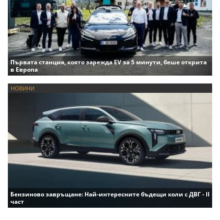
Първата станция, която зарежда EV за 5 минути, беше открита
в Европа
НОВИНИ
Бензиново завръщане: Най-интересните бъдещи коли с ДВГ - II
част