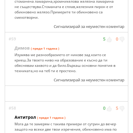
стоманена ламарина,хромникелова желязна ламарина
не съществува.Стоманата е сплав,железния пирон е от
обикновено желязо.Примерите ти обикновено са
смехотворни.
Сигнализирай за неуместен коментар
#59
5
0
Димов
( преди 1 година )
Изумява ме разнообразието от никове зад които се
криеш.За твоето ниво на образование е късно да ти
обяснявам каквото и да било.Бъркаш основни понятия в
техниката,но на теб ти е простено.
Сигнализирай за неуместен коментар
#58
0
5
Антитрол
( преди 1 година )
Мога да те замерям с такива примери от сутрин до вечер
защото на всеки две твои изречения, обикновено има по