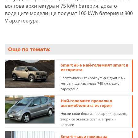
волтова архитектура и 75 kWh батерия, докато
водещите модели ще получат 100 kWh батерия и 800
V архитектура.
Още по темата:
Smart #5 e най-големият smart в
историята
Електрическият кросоувър е дълъг 4,7
метра и ще изминава 740 км с едно
зареждане
Най-големите провали в
автомобилната история
Някои коли бяха изпреварили времето,
втори се оказаха скъпи, а трети -
калпави
Smart търси помощ за