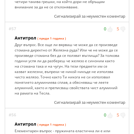
четири такива грешки, на който дори не обръщам
внимание за да не се отклоняваме.
Сигнализирай за неуместен коментар
#57
0
5
Антитрол
( преди 1 година )
Друг въпрос. Все още ли вярваш че може да се произведе
стомана директно от Желязна руда? Или че не може да се
произведе стомана без да се ползват въглища? За толкова
години успя ли да разбереш че желязо е синоним както
на стомана така и на чугун. На тези предмети им се
казват железни, въпреки че никой никъде не използва
чисто желязо. Точно както Ти никога не си използвал
понятието алуминиева сплав, а обясняваш че леете
алуминий, както и преписваш свойствата чист алуминий
на рамата на Тесла.
Сигнализирай за неуместен коментар
#56
0
5
Антитрол
( преди 1 година )
Елементарен въпрос - пружината еластична ли е или