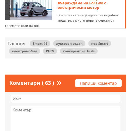
възраждане на ForTwo с
електрически мотор
В компанията са убедени, че подобен
модел има много повече смисъл от
големите коли на ток
Тагове:
Smart #6
луксозен седан
нов Smart
електромобил
PHEV
конкурент на Tesla
Коментари ( 63 )
Напиши коментар