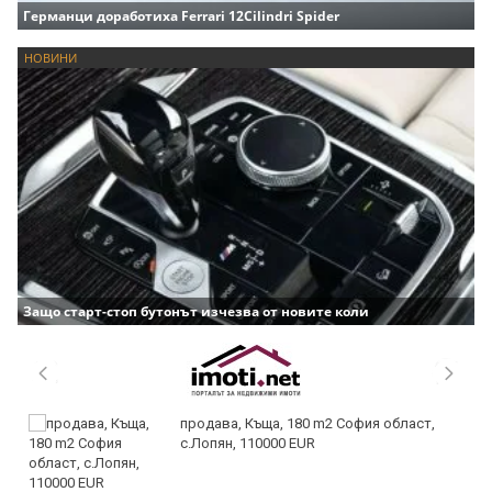
Германци доработиха Ferrari 12Cilindri Spider
НОВИНИ
Защо старт-стоп бутонът изчезва от новите коли
продава, Къща, 180 m2 София област,
с.Лопян, 110000 EUR