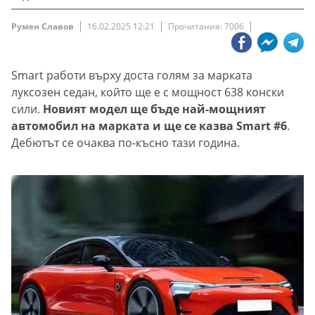
Румен Славов
16.02.2025 12:21
Прочитания: 7006
Smart работи върху доста голям за марката
луксозен седан, който ще е с мощност 638 конски
сили.
Новият модел ще бъде най-мощният
автомобил на марката и ще се казва Smart #6
.
Дебютът се очаква по-късно тази година.