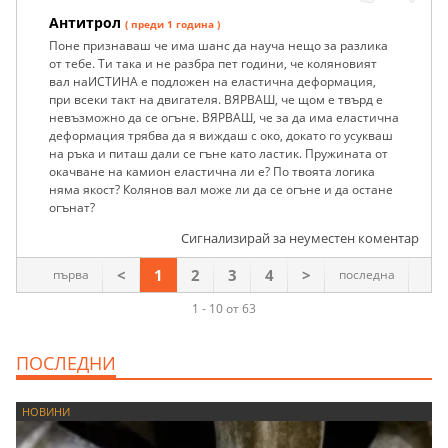
Антитрол
( преди 1 година )
Поне признаваш че има шанс да науча нещо за разлика
от тебе. Ти така и не разбра пет години, че коляновият
вал наИСТИНА е подложен на еластична деформация,
при всеки такт на двигателя. ВЯРВАШ, че щом е твърд е
невъзможно да се огъне. ВЯРВАШ, че за да има еластична
деформация трябва да я виждаш с око, докато го усукваш
на ръка и питаш дали се гъне като ластик. Пружината от
окачване на камион еластична ли е? По твоята логика
няма якост? Колянов вал може ли да се огъне и да остане
огънат?
Сигнализирай за неуместен коментар
<
1
2
3
4
>
първа
последна
1 - 10 от 63
ПОСЛЕДНИ
НОВИНИ