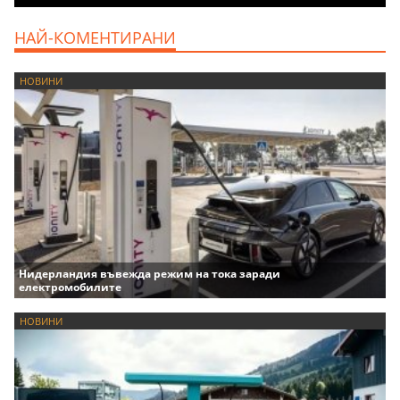
НАЙ-КОМЕНТИРАНИ
НОВИНИ
Нидерландия въвежда режим на тока заради
електромобилите
НОВИНИ