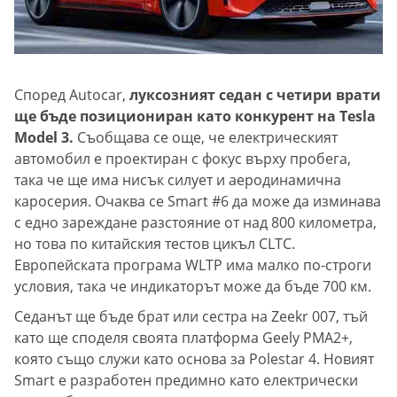
Според Autocar,
луксозният седан с четири врати
ще бъде позициониран като конкурент на Tesla
Model 3.
Съобщава се още, че електрическият
автомобил е проектиран с фокус върху пробега,
така че ще има нисък силует и аеродинамична
каросерия. Очаква се Smart #6 да може да изминава
с едно зареждане разстояние от над 800 километра,
но това по китайския тестов цикъл CLTC.
Европейската програма WLTP има малко по-строги
условия, така че индикаторът може да бъде 700 км.
Седанът ще бъде брат или сестра на Zeekr 007, тъй
като ще споделя своята платформа Geely PMA2+,
която също служи като основа за Polestar 4. Новият
Smart е разработен предимно като електрически