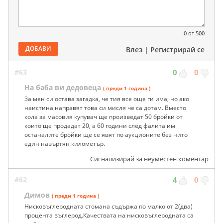
0
от 500
ДОБАВИ
Влез
|
Регистрирай се
#63
0
0
На баба ви дедовеца
( преди 1 година )
За мен си остава загадка, че тия все още ги има, но ако
наистина направят това си мисля че са дотам. Вместо
кола за масовия купувач ще произведат 50 бройки от
които ще продадат 20, а 60 години след фалита им
останалите бройки ще се явят по аукционите без нито
един навъртян километър.
Сигнализирай за неуместен коментар
#62
4
0
Димов
( преди 1 година )
Нисковъглеродната стомана съдържа по малко от 2(два)
процента въглерод.Качествата на нисковъглеродната са