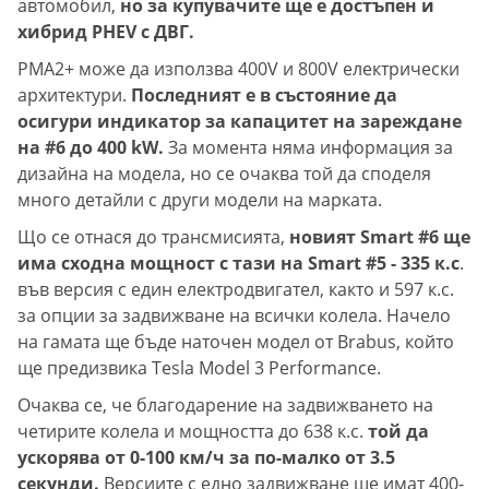
автомобил,
но за купувачите ще е достъпен и
хибрид PHEV с ДВГ.
PMA2+ може да използва 400V и 800V електрически
архитектури.
Последният е в състояние да
осигури индикатор за капацитет на зареждане
на #6 до 400 kW.
За момента няма информация за
дизайна на модела, но се очаква той да споделя
много детайли с други модели на марката.
Що се отнася до трансмисията,
новият Smart #6 ще
има сходна мощност с тази на Smart #5 - 335 к.с
.
във версия с един електродвигател, както и 597 к.с.
за опции за задвижване на всички колела. Начело
на гамата ще бъде наточен модел от Brabus, който
ще предизвика Tesla Model 3 Performance.
Очаква се, че благодарение на задвижването на
четирите колела и мощността до 638 ​​к.с.
той да
ускорява от 0-100 км/ч за по-малко от 3.5
секунди.
Версиите с едно задвижване ще имат 400-