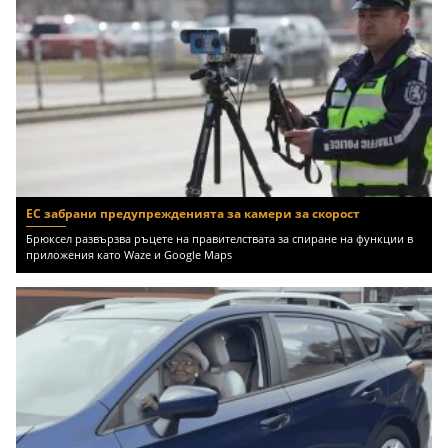
ЕС забрани предупрежденията за камери за скорост
Брюксел развързва ръцете на правителствата за спиране на функции в
приложения като Waze и Google Maps