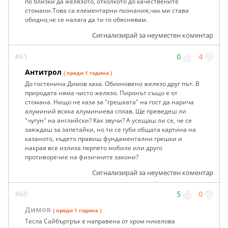
по близки да желязото, отколкото до качествените
стомани.Това са елементарни познания,чак ми става
обидно,че се налага да ти го обяснявам.
Сигнализирай за неуместен коментар
#61
0
4
Антитрол
( преди 1 година )
До гостенина Димов хаха. Обикновено желязо друг път. В
природата няма чисто желязо. Пиронът също е от
стомана. Нищо не каза за "грешката" на гост да нарича
алуминий всяка алуминиева сплав. Ще преведеш ли
"чyгун" на английски? Как звучи? А усещаш ли се, че се
заяждаш за запетайки, но ти се губи общата картина на
казаното, където правиш фундаментални грешки и
накрая все излиза перпето мобиле или друго
противоречие на физичните закони?
Сигнализирай за неуместен коментар
#60
5
0
Димов
( преди 1 година )
Тесла Сайбъртрък е направена от хром никелова