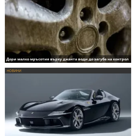
Дори малко мръсотия върху джанта води до загуба на контрол
НОВИНИ