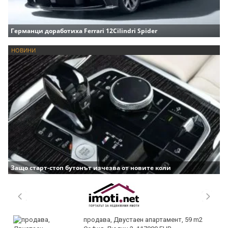
Германци доработиха Ferrari 12Cilindri Spider
НОВИНИ
Защо старт-стоп бутонът изчезва от новите коли
продава, Двустаен апартамент, 59 m2