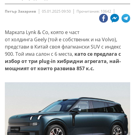
Петър Захариев
05.01.2025 09:50
Прочитания: 10642
Марката Lynk & Co, която е част
от холдинга Geely (той е собственик и на Volvo),
представи в Китай своя флагмански SUV с индекс
900. Той има салон с 6 места,
като се предлага с
избор от три plug-in хибридни агрегата, най-
мощният от които развива 857 к.с.