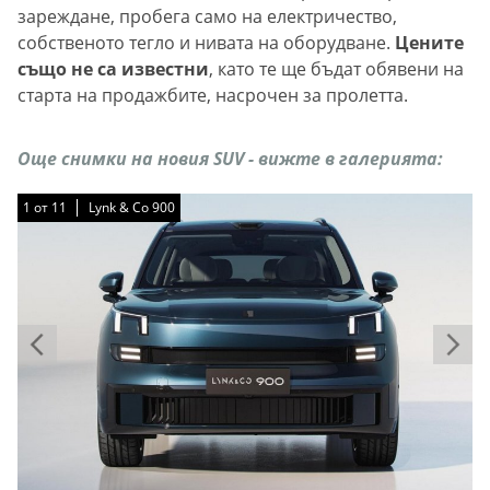
зареждане, пробега само на електричество,
собственото тегло и нивата на оборудване.
Цените
също не са известни
, като те ще бъдат обявени на
старта на продажбите, насрочен за пролетта.
Още снимки на новия SUV - вижте в галерията:
1
1
1
1
1
1
1
1
1
1
1
от
от
от
от
от
от
от
от
от
от
от
11
11
11
11
11
11
11
11
11
11
11
Lynk & Co 900
Lynk & Co 900
Lynk & Co 900
Lynk & Co 900
Lynk & Co 900
Lynk & Co 900
Lynk & Co 900
Lynk & Co 900
Lynk & Co 900
Lynk & Co 900
Lynk & Co 900