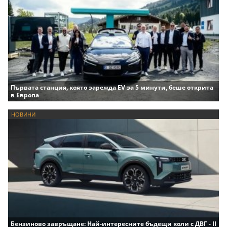
Първата станция, която зарежда EV за 5 минути, беше открита
в Европа
НОВИНИ
Бензиново завръщане: Най-интересните бъдещи коли с ДВГ - II