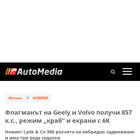
Начало
НОВИНИ
Флагманът на Geely и Volvo получи 857
к.с., режим „краб“ и екрани с 6K
Новият Lynk & Co 900 разчита на хибридно задвижване
и има три реда седалки