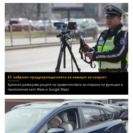
ЕС забрани предупрежденията за камери за скорост
Брюксел развързва ръцете на правителствата за спиране на функции в
приложения като Waze и Google Maps