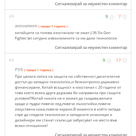
Сигнализирай за неуместен коментар
#9
9
7
анонимен
( преди 1 година )
китайците са толква изостанали че имат J-36 Six Gen
Fighter Jet сигурно извънземните са им дали технологии
Сигнализирай за неуместен коментар
#8
9
17
РУК
( преди 1 година )
При цялата липса на защита на собственост,десетилетия
достъп до западни технологии,и безконтролно държавно
финансиране, Китай всъщност е изостанал с 20 години от
това което всяка друга държава би направила при същите
условия!!!Китай никога не е можел да създава,винаги
краде и пудри-повече лед,повече лъскотийки,повече
изкуствена кожа,повече екрани.В момента в който запада
спре да споделя технологии и западните инжинери и
дизайнери им станат скъпи,ще забуксуват на място във
всяко отношение!
Сигнализирай за неуместен коментар