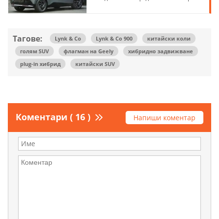
Тагове:
Lynk & Co
Lynk & Co 900
китайски коли
голям SUV
флагман на Geely
хибридно задвижване
plug-in хибрид
китайски SUV
Коментари ( 16 )
Напиши коментар