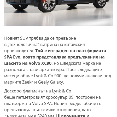
Новият SUV трябва да се превърне
в „технологична“ витрина на китайския
производител.
Той е изграден на платформата
SPA Evo, която представлява продължение на
шасито на Volvo XC90,
но шведската марка не
разполага с тази архитектура. През следващите
месеци обаче Lynk & Co 900 ще получи аналози под
марките Zeekr и Geely Galaxy.
Доскоро флагманът на Lynk & Co
беше петметровият кросоувър 09, построен на
платформата Volvo SPA. Новият модел обаче го
превъзхожда във всички отношения, като
дължината му е 5240 мм.
Широчината и