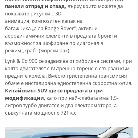
панели отпред и отзад,
върху които можете да
показвате рисунки с 3D
анимация, композитен капак на
багажника „а ла Range Rover“, активни
аеродинамични елементи в предната броня и
възможност за шофиране по диагонал в
режим „краб“ (морски рак).
Lynk & Co 900 се задвижва от хибридна системи, при
която двигателят с вътрешно горене е свързан към
предните колела. Вместо тристепенна трансмисия
обаче е инсталирана едностепенна скоростна кутия.
Китайският SUV ще се предлага в три
модификации
, като при най-слабата има 1,5-
литров турбо двигател и два електромотора, а
съвкупната мощност е 721 к.с.