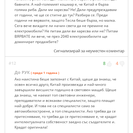
бавните. А най-големият кошмар е, че Китай е бърза
голяма риба. Дали ми харесва? Не! Дали предупреждавам
от години, че ще се стигне до тук? Разбира се. Преди
години не вярвахте, защото Тесла беше бърза, но малка.
Сега вече виждате ли начин света да не премине на
електромобили? Не питам дали ви харесва или не? Питам
ВЯРВАТЕ ли вече, че през 2040 електромобилите ще
доминират продажбите?
Сигнализирай за неуместен коментар
#12
8
4
До РУК
( преди 1 година )
Ако наистина беше запознат с Китай, щеше да знаеш, че
освен всичко друго, Китай произвежда и най-много
завършили висшисти годишно в световен мащаб. Щеше
да знаеш, че наемат топ световни инженери,
преподаватели и всякакви специалисти, защото плащат
най-добре. И това не са специалисти само за
автомобилостроене, а топ специалисти. Ако трябва да се
притесняваме, то трябва да се притесняваме е, че крадат
интелектуалната собственост заедно със създателите и.
Крадат оригинала!