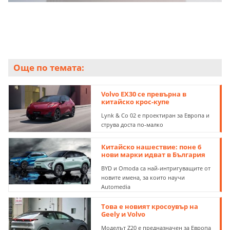
Още по темата:
Volvo EX30 се превърна в
китайско крос-купе
Lynk & Co 02 е проектиран за Европа и
струва доста по-малко
Китайско нашествие: поне 6
нови марки идват в България
BYD и Omoda са най-интригуващите от
новите имена, за които научи
Automedia
Това е новият кросоувър на
Geely и Volvo
Моделът Z20 е предназначен за Европа