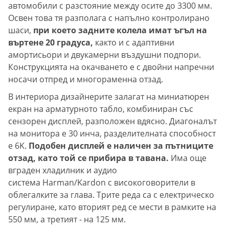
автомобили с разстояние между осите до 3300 мм.
Освен това тя разполага с напълно контролирано
шаси,
при което задните колела имат ъгъл на
въртене 20 градуса,
както и с адаптивни
амортисьори и двукамерни въздушни подпори.
Конструкцията на окачването е с двойни напречни
носачи отпред и многораменна отзад.
В интериора дизайнерите залагат на миниатюрен
екран на арматурното табло, комбиниран със
сензорен дисплей, разположен вдясно. Диагоналът
на монитора е 30 инча, разделителната способност
е 6K.
Подобен дисплей е наличен за пътниците
отзад, като той се прибира в тавана.
Има още
вграден хладилник и аудио
система Harman/Kardon с високоговорители в
облегалките за глава. Трите реда са с електрическо
регулиране, като вторият ред се мести в рамките на
550 мм, а третият - на 125 мм.