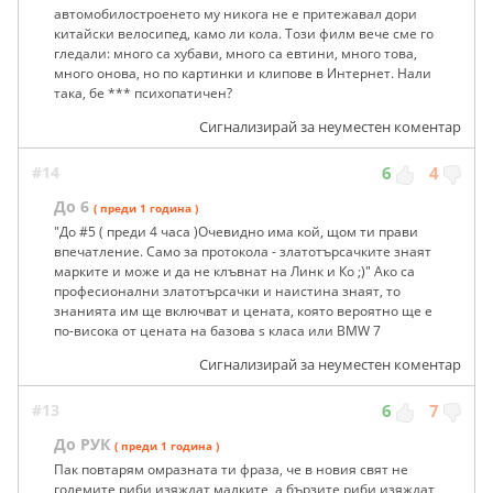
автомобилостроенето му никога не е притежавал дори
китайски велосипед, камо ли кола. Този филм вече сме го
гледали: много са хубави, много са евтини, много това,
много онова, но по картинки и клипове в Интернет. Нали
така, бе *** психопатичен?
Сигнализирай за неуместен коментар
#14
6
4
До 6
( преди 1 година )
"До #5 ( преди 4 часа )Очевидно има кой, щом ти прави
впечатление. Само за протокола - златотърсачките знаят
марките и може и да не клъвнат на Линк и Ко ;)" Ако са
професионални златотърсачки и наистина знаят, то
знанията им ще включват и цената, която вероятно ще е
по-висока от цената на базова s класа или BMW 7
Сигнализирай за неуместен коментар
#13
6
7
До РУК
( преди 1 година )
Пак повтарям омразната ти фраза, че в новия свят не
големите риби изяждат малките, а бързите риби изяждат