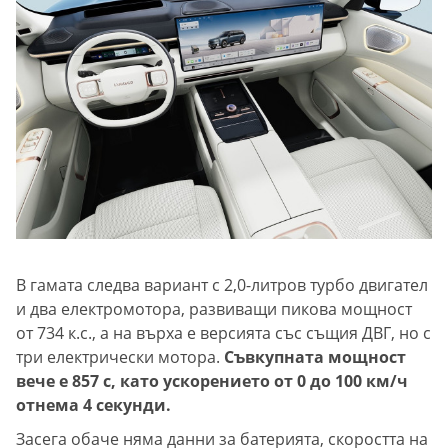
В гамата следва вариант с 2,0-литров турбо двигател
и два електромотора, развиващи пикова мощност
от 734 к.с., а на върха е версията със същия ДВГ, но с
три електрически мотора.
Съвкупната мощност
вече е 857 с, като ускорението от 0 до 100 км/ч
отнема 4 секунди.
Засега обаче няма данни за батерията, скоростта на