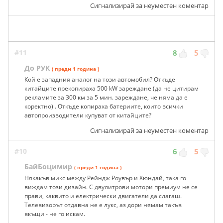
Сигнализирай за неуместен коментар
#11
8
5
До РУК
( преди 1 година )
Кой е западния аналог на този автомобил? Откъде
китайците прекопираха 500 kW зареждане (да не цитирам
рекламите за 300 км за 5 мин. зареждане, че няма да е
коректно) . Откъде копираха батериите, които всички
автопроизводители купуват от китайците?
Сигнализирай за неуместен коментар
#10
6
5
БайБоцимир
( преди 1 година )
Някакъв микс между Рейндж Роувър и Хюндай, така го
виждам този дизайн. С двулитрови мотори премиум не се
прави, каквито и електрически двигатели да слагаш.
Телевизорът отдавна не е лукс, аз дори нямам такъв
вкъщи - не го искам.