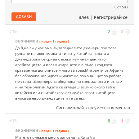
0
от 500
ДОБАВИ
Влез
|
Регистрирай се
#16
2
2
анонимен
( преди 1 година )
До 8,не си у час ама ич,западналите дженери при това
рухване на икономиката тичат у Китай за парата а
Дженедеропа се срива с всеки изминал ден,като
арабизацията и ислямизирането е в пълен ход,като
краварника допринесе много за това.Мигранти от Африка
без образование идват и чакат на помощи щот за работа
не стават.Джендеропа обеднява на специалисти и от там
и на технологии.А,като се огледаш всичко около теб е
китайско или с китайско участие.Ако спрат китайците
вноса за евро джендаците и те са екс
Сигнализирай за неуместен коментар
#15
8
1
анонимен
( преди 1 година )
Митето понеже е много запознат с Китай и