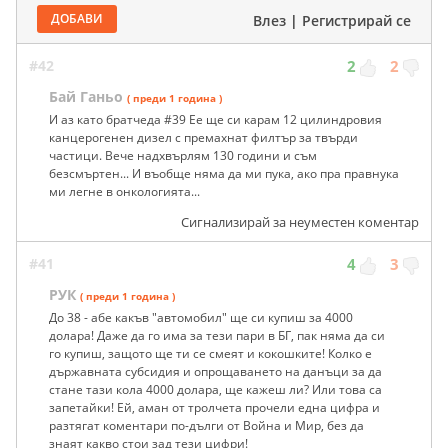
ДОБАВИ
Влез
|
Регистрирай се
#42
2
2
Бай Ганьо
( преди 1 година )
И аз като братчеда #39 Ее ще си карам 12 цилиндровия
канцерогенен дизел с премахнат филтър за твърди
частици. Вече надхвърлям 130 години и съм
безсмъртен... И въобще няма да ми пука, ако пра правнука
ми легне в онкологията...
Сигнализирай за неуместен коментар
#41
4
3
РУК
( преди 1 година )
До 38 - абе какъв "автомобил" ще си купиш за 4000
долара! Даже да го има за тези пари в БГ, пак няма да си
го купиш, защото ще ти се смеят и кокошките! Колко е
държавната субсидия и опрощаването на данъци за да
стане тази кола 4000 долара, ще кажеш ли? Или това са
запетайки! Ей, аман от тролчета прочели една цифра и
разтягат коментари по-дълги от Война и Мир, без да
знаят какво стои зад тези цифри!