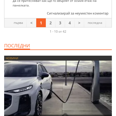
да се притесняват как ще го хвърлят от осмия етаж на
панелката.
Сигнализирай за неуместен коментар
<
1
2
3
4
>
първа
последна
1 - 10 от 42
ПОСЛЕДНИ
НОВИНИ