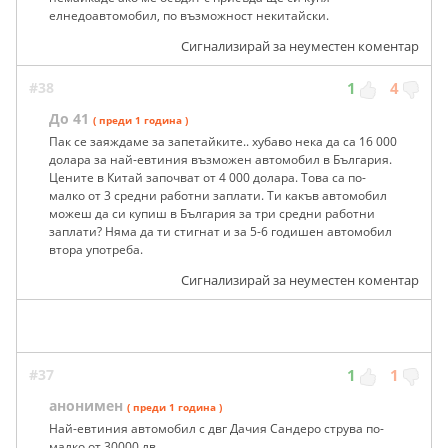
елнедоавтомобил, по възможност некитайски.
Сигнализирай за неуместен коментар
#38
1
4
До 41
( преди 1 година )
Пак се заяждаме за запетайките.. хубаво нека да са 16 000
долара за най-евтиния възможен автомобил в България.
Цените в Китай започват от 4 000 долара. Това са по-
малко от 3 средни работни заплати. Ти какъв автомобил
можеш да си купиш в България за три средни работни
заплати? Няма да ти стигнат и за 5-6 годишен автомобил
втора употреба.
Сигнализирай за неуместен коментар
#37
1
1
анонимен
( преди 1 година )
Най-евтиния автомобил с двг Дачия Сандеро струва по-
малко от 30000 лв.