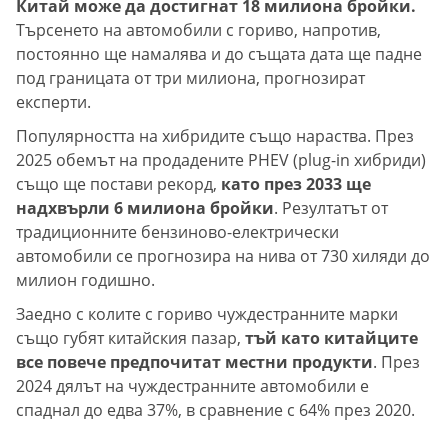
Китай може да достигнат 18 милиона бройки.
Търсенето на автомобили с гориво, напротив,
постоянно ще намалява и до същата дата ще падне
под границата от три милиона, прогнозират
експерти.
Популярността на хибридите също нараства. През
2025 обемът на продадените PHEV (plug-in хибриди)
също ще постави рекорд,
като през 2033 ще
надхвърли 6 милиона бройки
. Резултатът от
традиционните бензиново-електрически
автомобили се прогнозира на нива от 730 хиляди до
милион годишно.
Заедно с колите с гориво чуждестранните марки
също губят китайския пазар,
тъй като китайците
все повече предпочитат местни продукти
. През
2024 дялът на чуждестранните автомобили е
спаднал до едва 37%, в сравнение с 64% през 2020.