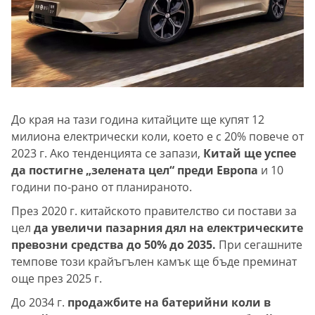
До края на тази година китайците ще купят 12
милиона електрически коли, което е с 20% повече от
2023 г. Ако тенденцията се запази,
Китай ще успее
да постигне „зелената цел“ преди Европа
и 10
години по-рано от планираното.
През 2020 г. китайското правителство си постави за
цел
да увеличи пазарния дял на електрическите
превозни средства до 50% до 2035.
При сегашните
темпове този крайъгълен камък ще бъде преминат
още през 2025 г.
До 2034 г.
продажбите на батерийни коли в