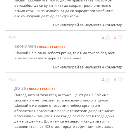
касаят проблемите, които дискутираме какъв чисто нов
автомобил да си купят и как да хвърлят разклонителя от
осмия етаж на панелката, за да си заредят автомобилът,
ако са избрали да бъде електрически.
Сигнализирай за неуместен коментар
#34
5
3
анонимен
( преди 1 година )
Шанхай не е само небостъргачи, там има такава бедност
и мизерия каквато дори в София няма.
Сигнализирай за неуместен коментар
#33
2
4
До 35
( преди 1 година )
Погледнато от тази гледна точка, центъра на София е
спокойно и не толкова гъсто населено място, а целия
Шанхай е изграден от огромни небостъргачи и е
абсолютно невъзможно повечето жители да притежават
автомобили, защото няма как да се съберат в града дори
да не се движат. Щом там са намерили Как да хвърлят
разклонителя от 108 етаж, горките софиянци няма защо