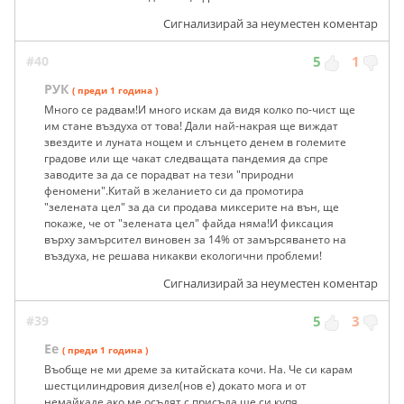
Сигнализирай за неуместен коментар
#40
5
1
РУК
( преди 1 година )
Много се радвам!И много искам да видя колко по-чист ще
им стане въздуха от това! Дали най-накрая ще виждат
звездите и луната нощем и слънцето денем в големите
градове или ще чакат следващата пандемия да спре
заводите за да се порадват на тези "природни
феномени".Китай в желанието си да промотира
"зелената цел" за да си продава миксерите на вън, ще
покаже, че от "зелената цел" файда няма!И фиксация
върху замърсител виновен за 14% от замърсяването на
въздуха, не решава никакви екологични проблеми!
Сигнализирай за неуместен коментар
#39
5
3
Ее
( преди 1 година )
Въобще не ми дреме за китайската кочи. На. Че си карам
шестцилиндровия дизел(нов е) докато мога и от
немайкаде ако ме осъдят с присъда ще си купя