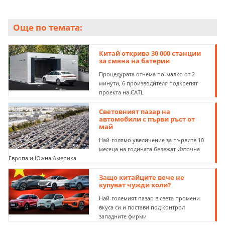
Още по темата:
Китай открива 30 000 станции
за смяна на батерии
Процедурата отнема по-малко от 2
минути, 6 производителя подкрепят
проекта на CATL
Световният пазар на
автомобили с първи ръст от
май
Най-голямо увеличение за първите 10
месеца на годината бележат Източна
Европа и Южна Америка
Защо китайците вече не
купуват чужди коли?
Най-големият пазар в света промени
вкуса си и постави под контрол
западните фирми