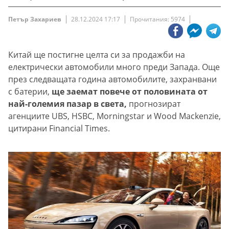
Петър Захариев
28.12.2024 17:17
Прочитания: 5974
Китай ще постигне целта си за продажби на
електрически автомобили много преди Запада. Още
през следващата година автомобилите, захранвани
с батерии,
ще заемат повече от половината от
най-големия пазар в света,
прогнозират
агенциите UBS, HSBC, Morningstar и Wood Mackenzie,
цитирани Financial Times.