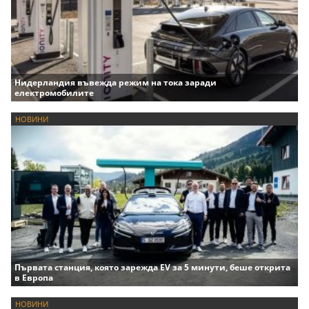
Нидерландия въвежда режим на тока заради
електромобилите
НОВИНИ
Първата станция, която зарежда EV за 5 минути, беше открита
в Европа
НОВИНИ