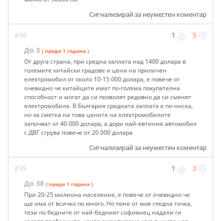
Сигнализирай за неуместен коментар
#36
1
5
До 3
( преди 1 година )
От друга страна, при средна заплата над 1400 долара в
големите китайски градове и цени на приличен
електромобил от около 10-15 000 долара, е повече от
очевидно че китайците имат по-голяма покупателна
способност и могат да си позволят редовно да си сменят
електромобила. В България средната заплата е по-ниска,
но за сметка на това цените на електромобилите
започват от 40 000 долара, а дори най-евтиния автомобил
с ДВГ струва повече от 20 000 долара
Сигнализирай за неуместен коментар
#35
1
3
До 38
( преди 1 година )
При 20-25 милиона население, е повече от очевидно че
ще има от всичко по много. Но поне от моя гледна точка,
тези по бедните от най-бедният софиянец надали ги