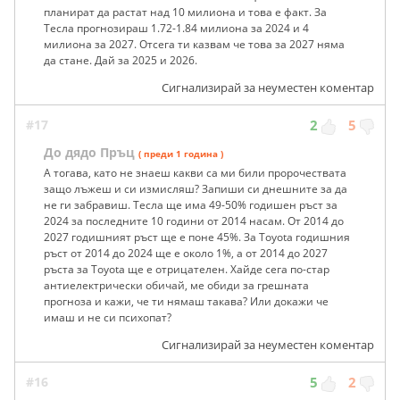
планират да растат над 10 милиона и това е факт. За
Тесла прогнозираш 1.72-1.84 милиона за 2024 и 4
милиона за 2027. Отсега ти казвам че това за 2027 няма
да стане. Дай за 2025 и 2026.
Сигнализирай за неуместен коментар
#17
2
5
До дядо Пръц
( преди 1 година )
А тогава, като не знаеш какви са ми били пророчествата
защо лъжеш и си измисляш? Запиши си днешните за да
не ги забравиш. Тесла ще има 49-50% годишен ръст за
2024 за последните 10 години от 2014 насам. От 2014 до
2027 годишният ръст ще е поне 45%. За Toyota годишния
ръст от 2014 до 2024 ще е около 1%, а от 2014 до 2027
ръста за Toyota ще е отрицателен. Хайде сега по-стар
антиелектрически обичай, ме обиди за грешната
прогноза и кажи, че ти нямаш такава? Или докажи че
имаш и не си психопат?
Сигнализирай за неуместен коментар
#16
5
2