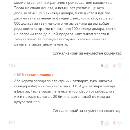
милиона заявки и ограничен производствен капацитет,
Тесла не сваля цената, а всъщност увеличи цената
двойно от 40 на 80 хиляди долара, А след като я вдигна
двойно залепи лепенка фандейшънс, която струваше 20
000 долара за тези на които не им се чака да им дойде
реда което за кръгли цената над 100 хиляди долара, което
не попречи това да е най-продаваният пикап в света в
този сегмент за последната година.. сега не намалят
цената, а махат увеличението.
Сигнализирай за неуместен коментар
#22
5
2
Геле
( преди 1 година )
Абе хората заводи за електрички затварят, тука някакви
псевдоразбирачи очаквали ръст LOL. Ауди затваря завода
в Белгия, Тесла махат лепенките Foundation от кибершита
им и намаля цената с 20 бинки, щото никой не иска да
купува тоя ***.
Сигнализирай за неуместен коментар
#21
2
6