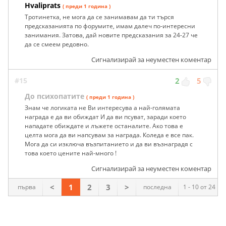
Hvaliprats
( преди 1 година )
Тротинетка, не мога да се занимавам да ти търся
предсказанията по форумите, имам далеч по-интересни
занимания. Затова, дай новите предсказания за 24-27 че
да се смеем редовно.
Сигнализирай за неуместен коментар
#15
2
5
До психопатите
( преди 1 година )
Знам че логиката не Ви интересува а най-голямата
награда е да ви обиждат И да ви псуват, заради което
нападате обиждате и лъжете останалите. Ако това е
целта мога да ви напсувам за награда. Коледа е все пак.
Мога да си изключа възпитанието и да ви възнаградя с
това което цените най-много !
Сигнализирай за неуместен коментар
<
1
2
3
>
първа
последна
1 - 10 от 24