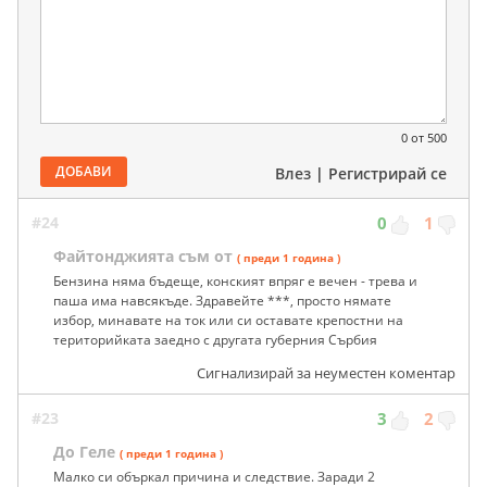
0
от 500
ДОБАВИ
Влез
|
Регистрирай се
#24
0
1
Файтонджията съм от
( преди 1 година )
Бензина няма бъдеще, конският впряг е вечен - трева и
паша има навсякъде. Здравейте ***, просто нямате
избор, минавате на ток или си оставате крепостни на
територийката заедно с другата губерния Сърбия
Сигнализирай за неуместен коментар
#23
3
2
До Геле
( преди 1 година )
Малко си объркал причина и следствие. Заради 2