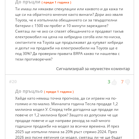
До пръцли
( преди 1 година )
Ти имаш ли някакви спекулации или каквото и да кажа ти
ще си на обратното мнение както винаги? Дори ако хваля
Toyota, че е изпълнила обещанието си за твърдотелни
батерии с 1500 км пробег и 10 минути зареждане?
Смяташ ли че ако си спазят обещанието и продават такъв
електромобил на цена на хибридна corolla или по-ниска,
сектантите на Toyota ще продължават да купуват хибриди
и делът на продажби на електромобили на Toyota ще е
под 30%? Да проверим правата ВЯРА какво ти нашепва с
тези противоречия?
Сигнализирай за неуместен коментар
#20
3
7
До пръцльо
( преди 1 година )
Хайде като нямаш точна прогноза, да си играем на по-
голямо и по-малко. Миналата година Тесла продаде 1,2
милиона модел У. Според тебе догодина ще продаде ли
повече от 1,2 милиона броя? Защото аз допускам че ще
продаде повече и ще направи рекорд за най-много
годишни продажби на модел за всички времена. И през
2025 ще изпълни плана за 20% ръст спрямо 2024. През
2026 ако пусне евтиния си модел, смяташ ли че ще бъдат