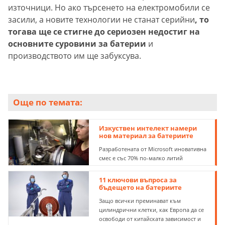
източници. Но ако търсенето на електромобили се
засили, а новите технологии не станат серийни
, то
тогава ще се стигне до сериозен недостиг на
основните суровини за батерии
и
производството им ще забуксува.
Още по темата:
Изкуствен интелект намери
нов материал за батериите
Разработената от Microsoft иновативна
смес е със 70% по-малко литий
11 ключови въпроса за
бъдещето на батериите
Защо всички преминават към
цилиндрични клетки, как Европа да се
освободи от китайската зависимост и