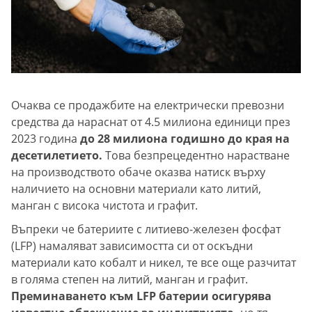
Очаква се продажбите на електрически превозни
средства да нараснат от 4.5 милиона единици през
2023 година
до 28 милиона годишно до края на
десетилетието.
Това безпрецедентно нарастване
на производството обаче оказва натиск върху
наличието на основни материали като литий,
манган с висока чистота и графит.
Въпреки че батериите с литиево-железен фосфат
(LFP) намаляват зависимостта си от оскъдни
материали като кобалт и никел, те все още разчитат
в голяма степен на литий, манган и графит.
Преминаването към LFP батерии осигурява