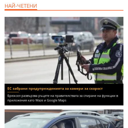
дава под наем, Офис, 100 m2 София,
НАЙ-ЧЕТЕНИ
Център, 800 EUR
ЕС забрани предупрежденията за камери за скорост
Брюксел развързва ръцете на правителствата за спиране на функции в
приложения като Waze и Google Maps