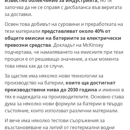
известно облекчение за индустрията,
но тя
започва да не се справя с дисбаланса във веригата
за доставки.
Освен това добивът на суровини и преработката на
тези материали
представляват около 40% от
общите емисии на батериите за електрически
превозни средства
. Докладът на McKinsey
подчертава, че намаляването на емисиите при тези
процеси е от решаващо значение, а към момента
това няма как да се случи.
За щастие има няколко нови технологии за
производство на батерии,
които ще достигнат
производствени нива до 2030 година
и именно в
тях е надеждата на производителите. Основно става
дума за няколко нови формули за батерии в твърдо
състояние, които използват различни материали.
И вече има няколко тестови съоръжения за
възстановяване на литий от геотермални водни