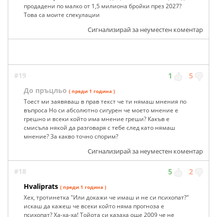
продадени по малко от 1,5 милиона бройки през 2027?
Това са моите спекулации
Сигнализирай за неуместен коментар
#19
1
5
До пръцльо
( преди 1 година )
Тоест ми заявяваш в прав текст че ти нямаш мнения по
въпроса Но си абсолютно сигурен че моето мнение е
грешно и всеки който има мнение греши? Какъв е
смисъла някой да разговаря с тебе след като нямаш
мнение? За какво точно спорим?
Сигнализирай за неуместен коментар
#18
5
2
Hvaliprats
( преди 1 година )
Хех, тротинетка "Или докажи че имаш и не си психопат?"
искаш да кажеш че всеки който няма прогноза е
психопат? Ха-ха-ха! Тойота си казаха още 2009 че не