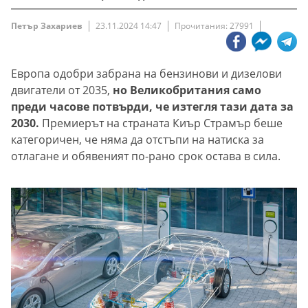
Петър Захариев
23.11.2024 14:47
Прочитания: 27991
Европа одобри забрана на бензинови и дизелови
двигатели от 2035,
но Великобритания само
преди часове потвърди, че изтегля тази дата за
2030.
Премиерът на страната Киър Страмър беше
категоричен, че няма да отстъпи на натиска за
отлагане и обявеният по-рано срок остава в сила.