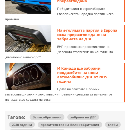
преразгледано
Победителият в евроизборите -
Европейската народна партия, иска
промяна
Най-голямата партия в Европа
иска преразглеждане на
забраната на ДВГ
ЕНП призова за преосмисляне на
„зелената стратегия“ на континента
„възможно най-скоро“
И Канада ще забрани
продажбите на нови
автомобили с ДВГ от 2035
година
Целта на властите е всички
замърсяващи леки и лекотоварни превозни средства да изчезнат от
пътищата до средата на века
Тагове:
Великобритания
забрана на ДВГ
2030 години
правителство на Великобритания
глоби