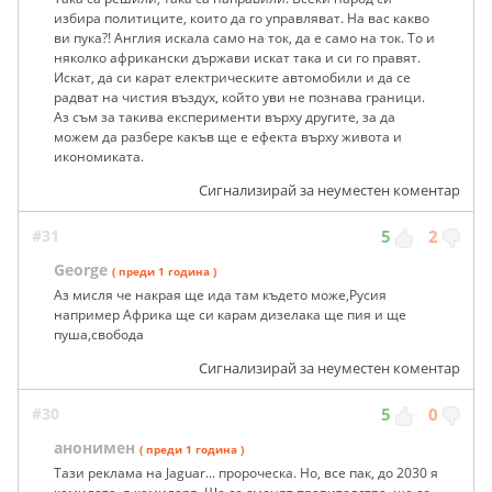
избира политиците, които да го управляват. На вас какво
ви пука?! Англия искала само на ток, да е само на ток. То и
няколко африкански държави искат така и си го правят.
Искат, да си карат електрическите автомобили и да се
радват на чистия въздух, който уви не познава граници.
Аз съм за такива експерименти върху другите, за да
можем да разбере какъв ще е ефекта върху живота и
икономиката.
Сигнализирай за неуместен коментар
#31
5
2
George
( преди 1 година )
Аз мисля че накрая ще ида там където може,Русия
например Африка ще си карам дизелака ще пия и ще
пуша,свобода
Сигнализирай за неуместен коментар
#30
5
0
анонимен
( преди 1 година )
Тази реклама на Jaguar... пророческа. Но, все пак, до 2030 я