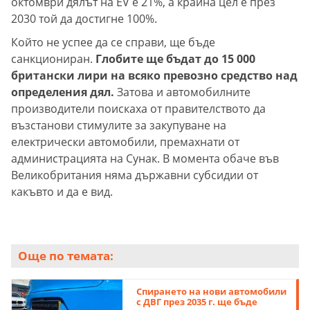
октомври дялът на EV е 21%, а крайна цел е през
2030 той да достигне 100%.
Който не успее да се справи, ще бъде
санкциониран.
Глобите ще бъдат до 15 000
британски лири на всяко превозно средство над
определения дял.
Затова и автомобилните
производители поискаха от правителството да
възстанови стимулите за закупуване на
електрически автомобили, премахнати от
администрацията на Сунак. В момента обаче във
Великобритания няма държавни субсидии от
какъвто и да е вид.
Още по темата:
Спирането на нови автомобили
с ДВГ през 2035 г. ще бъде