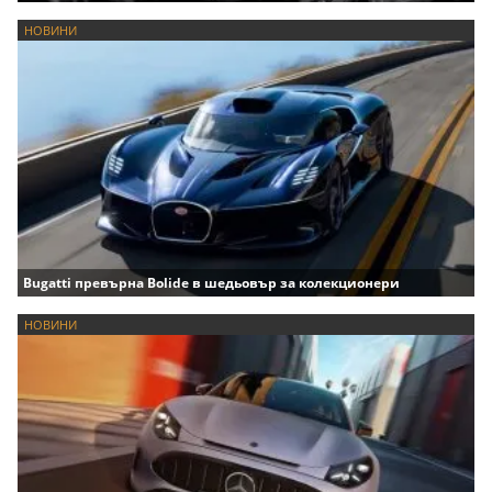
НОВИНИ
Bugatti превърна Bolide в шедьовър за колекционери
НОВИНИ