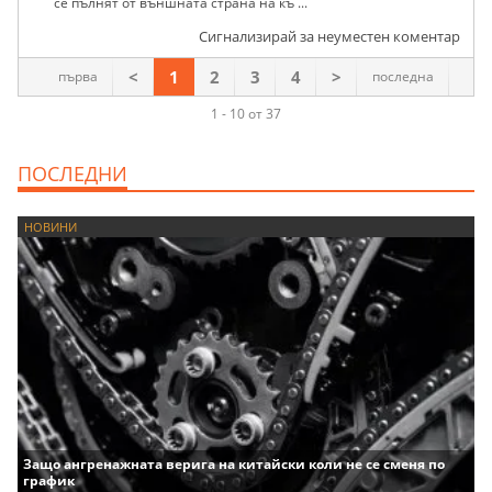
се пълнят от външната страна на къ ...
Сигнализирай за неуместен коментар
<
1
2
3
4
>
първа
последна
1 - 10 от 37
ПОСЛЕДНИ
НОВИНИ
Защо ангренажната верига на китайски коли не се сменя по
график