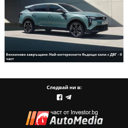
Бензиново завръщане: Най-интересните бъдещи коли с ДВГ - II
част
Следвай ни в: