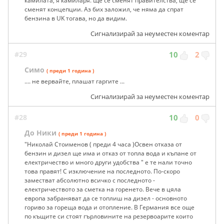
камилата, я камиларя. Ще се сменят правителства, ще се
сменят концепции. Аз бих заложил, че няма да спрат
бензина в UK тогава, но да видим.
Сигнализирай за неуместен коментар
#29
10
2
Симо
( преди 1 година )
.... не вервайте, плашат гаргите ...
Сигнализирай за неуместен коментар
#28
10
0
До Ники
( преди 1 година )
"Николай Стоименов ( преди 4 часа )Освен отказа от
бензин и дизел ще има и отказ от топла вода и къпане от
електричество и много други удобства " е те нали точно
това правят! С изключение на последното. По-скоро
заместват абсолютно всичко с последното -
електричеството за сметка на горенето. Вече в цяла
европа забраняват да се топлиш на дизел - основното
гориво за гореща вода и отопление. В Германия все още
по къщите си стоят гърловините на резервоарите които