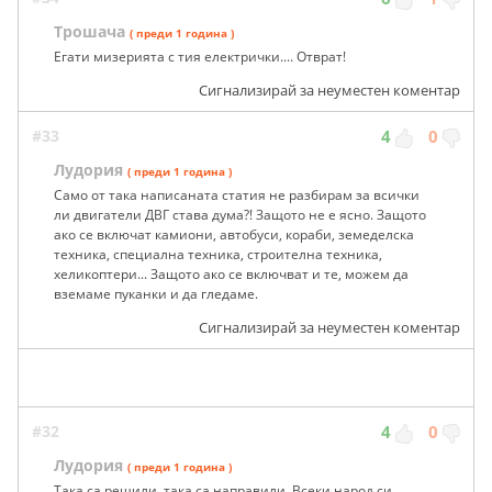
Трошача
( преди 1 година )
Егати мизерията с тия електрички.... Отврат!
Сигнализирай за неуместен коментар
#33
4
0
Лудория
( преди 1 година )
Само от така написаната статия не разбирам за всички
ли двигатели ДВГ става дума?! Защото не е ясно. Защото
ако се включат камиони, автобуси, кораби, земеделска
техника, специална техника, строителна техника,
хеликоптери... Защото ако се включват и те, можем да
вземаме пуканки и да гледаме.
Сигнализирай за неуместен коментар
#32
4
0
Лудория
( преди 1 година )
Така са решили, така са направили. Всеки народ си