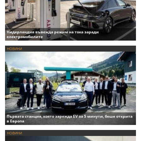
Нидерландия въвежда режим на тока заради
електромобилите
НОВИНИ
Първата станция, която зарежда EV за 5 минути, беше открита
в Европа
НОВИНИ