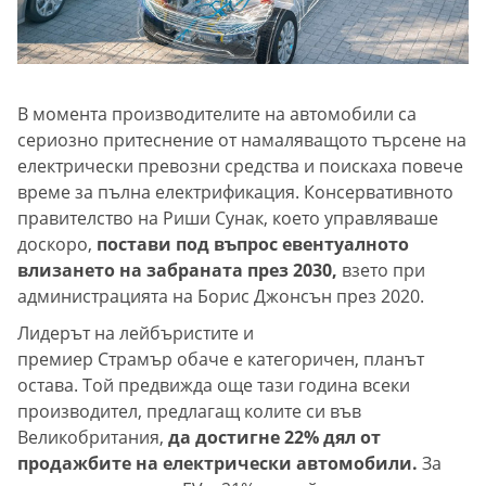
В момента производителите на автомобили са
сериозно притеснение от намаляващото търсене на
електрически превозни средства и поискаха повече
време за пълна електрификация. Консервативното
правителство на Риши Сунак, което управляваше
доскоро,
постави под въпрос евентуалното
влизането на забраната през 2030,
взето при
администрацията на Борис Джонсън през 2020.
Лидерът на лейбъристите и
премиер Страмър обаче е категоричен, планът
остава. Той предвижда още тази година всеки
производител, предлагащ колите си във
Великобритания,
да достигне 22% дял от
продажбите на електрически автомобили.
За