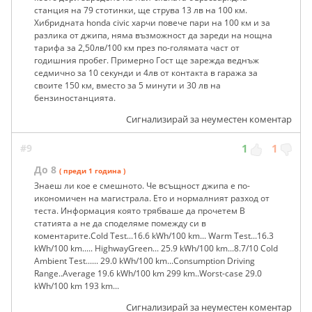
станция на 79 стотинки, ще струва 13 лв на 100 км.
Хибридната honda civic харчи повече пари на 100 км и за
разлика от джипа, няма възможност да зареди на нощна
тарифа за 2,50лв/100 км през по-голямата част от
годишния пробег. Примерно Гост ще зарежда веднъж
седмично за 10 секунди и 4лв от контакта в гаража за
своите 150 км, вместо за 5 минути и 30 лв на
бензиностанцията.
Сигнализирай за неуместен коментар
#9
1
1
До 8
( преди 1 година )
Знаеш ли кое е смешното. Че всъщност джипа е по-
икономичен на магистрала. Ето и нормалният разход от
теста. Информация която трябваше да прочетем В
статията а не да споделяме помежду си в
коментарите.Cold Test...16.6 kWh/100 km... Warm Test...16.3
kWh/100 km..... HighwayGreen... 25.9 kWh/100 km...8.7/10 Cold
Ambient Test...... 29.0 kWh/100 km...Consumption Driving
Range..Average 19.6 kWh/100 km 299 km..Worst-case 29.0
kWh/100 km 193 km...
Сигнализирай за неуместен коментар