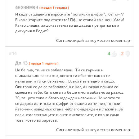
анонимен
( преди 1 година )
И къде са дадени въпросните "истински цифри", "бе пич"?
В коментарите под статията? Пф, не ставай смешен, Уили!
Какво следва, за доказателство да дадеш препратка към
дискусия в Редит?
Сигнализирай за неуместен коментар
#14
4
2
До 13
( преди 1 година )
Не бе пич, ти не се забавляваш. Ти се гърчиш и
шикалкавиш всеки път, когато ти обяснят как са те
излъгали и ти си се хванал.. Всеки път е едно и също.
Опитваш се да се забавляваш с нас, а накрая всички се
смеем на тебе. Като сега ти беше много забавно за разход
30, защото това е благонадежден източник. Но когато ти
се дадоха истинските цифри от същия източник, то този
източник изведнъж стана неблагонадежден и лъжлив. За
вас антиелектриците и антимислителите, е вярно само
това, което ви харесва.
Сигнализирай за неуместен коментар