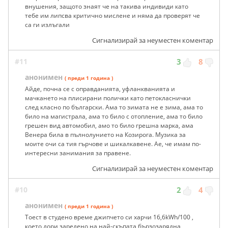
внушения, защото знаят че на такива индивиди като
тебе им липсва критично мислене и няма да проверят че
са ги излъгали
Сигнализирай за неуместен коментар
#11
3
8
анонимен
( преди 1 година )
Айде, почна се с оправданията, уфланкванията и
мачкането на плисирани полички като петокласнички
след класно по български. Ама то зимата не е зима, ама то
било на магистрала, ама то било с отопление, ама то било
грешен вид автомобил, амо то било грешна марка, ама
Венера била в пълнолунието на Козирога. Музика за
моите очи са тия гърчове и шикалкавене. Ае, че имам по-
интересни занимания за правене.
Сигнализирай за неуместен коментар
#10
2
4
анонимен
( преди 1 година )
Тоест в студено време джипчето си харчи 16,6kWh/100 ,
което дори заредено на най-скъпата бързозарядна