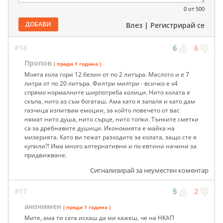
0
от 500
ДОБАВИ
Влез
|
Регистрирай се
#18
6
6
Пропов
( преди 1 година )
Моята кола гори 12 безин от по 2 литъра. Маслото и е 7
литра от по 20 литъра. Филтри милтри - всичко е х4
спрямо нормалните ширпотреба колици. Нито колата е
скъпа, нито аз съм богаташ. Ама като я запаля и като дам
газчица изпитвам емоции, за който повечето от вас
нямат нито душа, нито сърце, нито топки. Тънките сметки
са за дребнавите душици. Икономията е майка на
мизерията. Като ви тежат разходите за колата, защо сте я
купили?! Има много алтернативни и по евтини начини за
придвижване.
Сигнализирай за неуместен коментар
#17
5
2
анонимен
( преди 1 година )
Мите, ама ти сега искаш да ми кажеш, че на НКАП