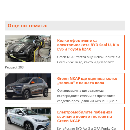
Още по темата:
Колко ефективни са
електрическите BYD Seal U, Kia
EV6 и Toyota bZ4X
Green NCAP тества още бензиновите Kia
Ceed и VW Taigo, както и дизеловото
Peugeot 308
Green NCAP ще оценява колко
„зелена“ е вашата кола
Организацията ще разглежда
въглеродните емисии от превозните
средства през целия им жизнен цикъл
Електромобилите победиха
всички в новите тестове на
Green NCAP
Китайските BYD Act 3 и ORA Funky Cat