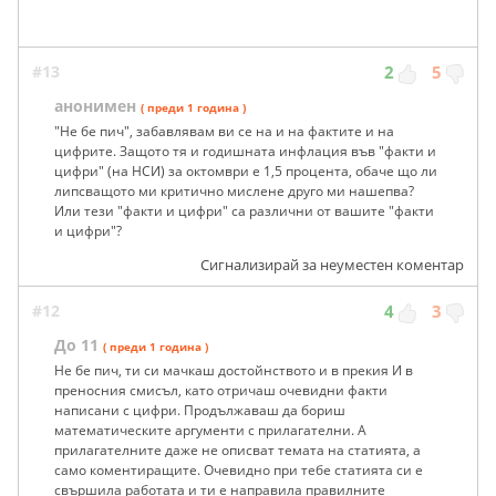
#13
2
5
анонимен
( преди 1 година )
"Не бе пич", забавлявам ви се на и на фактите и на
цифрите. Защото тя и годишната инфлация във "факти и
цифри" (на НСИ) за октомври е 1,5 процента, обаче що ли
липсващото ми критично мислене друго ми нашепва?
Или тези "факти и цифри" са различни от вашите "факти
и цифри"?
Сигнализирай за неуместен коментар
#12
4
3
До 11
( преди 1 година )
Не бе пич, ти си мачкаш достойнството и в прекия И в
преносния смисъл, като отричаш очевидни факти
написани с цифри. Продължаваш да бориш
математическите аргументи с прилагателни. А
прилагателните даже не описват темата на статията, а
само коментиращите. Очевидно при тебе статията си е
свършила работата и ти е направила правилните