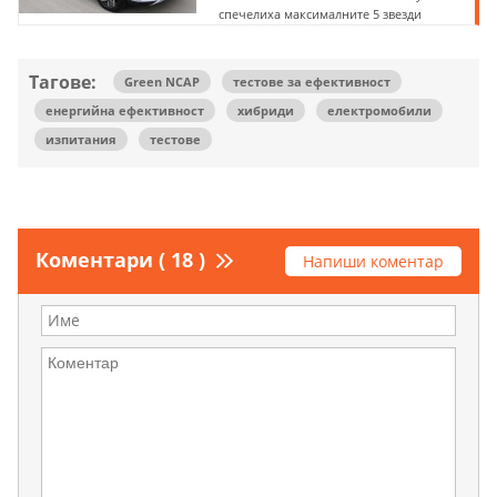
спечелиха максималните 5 звезди
Тагове:
Green NCAP
тестове за ефективност
енергийна ефективност
хибриди
електромобили
изпитания
тестове
Коментари ( 18 )
Напиши коментар