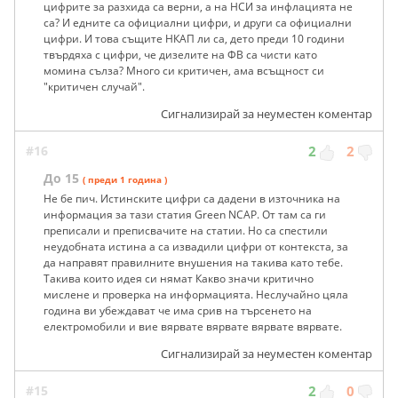
цифрите за разхида са верни, а на НСИ за инфлацията не
са? И едните са официални цифри, и други са официални
цифри. И това същите НКАП ли са, дето преди 10 години
твърдяха с цифри, че дизелите на ФВ са чисти като
момина сълза? Много си критичен, ама всъщност си
"критичен случай".
Сигнализирай за неуместен коментар
#16
2
2
До 15
( преди 1 година )
Не бе пич. Истинските цифри са дадени в източника на
информация за тази статия Green NCAP. От там са ги
преписали и преписвачите на статии. Но са спестили
неудобната истина а са извадили цифри от контекста, за
да направят правилните внушения на такива като тебе.
Такива които идея си нямат Какво значи критично
мислене и проверка на информацията. Неслучайно цяла
година ви убеждават че има срив на търсенето на
електромобили и вие вярвате вярвате вярвате вярвате.
Сигнализирай за неуместен коментар
#15
2
0