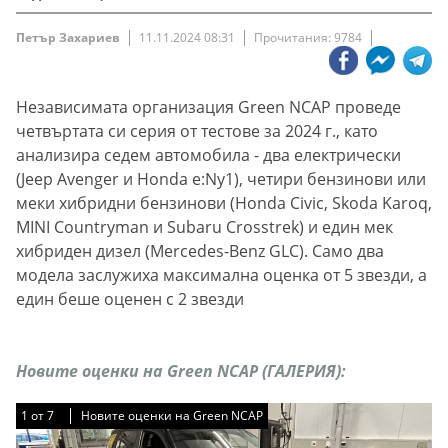
Петър Захариев
11.11.2024 08:31
Прочитания: 9784
Независимата организация Green NCAP проведе
четвъртата си серия от тестове за 2024 г., като
анализира седем автомобила - два електрически
(Jeep Avenger и Honda e:Ny1), четири бензинови или
меки хибридни бензинови (Honda Civic, Skoda Karoq,
MINI Countryman и Subaru Crosstrek) и един мек
хибриден дизел (Mercedes-Benz GLC). Само два
модела заслужиха максимална оценка от 5 звезди, а
един беше оценен с 2 звезди
Новите оценки на Green NCAP (ГАЛЕРИЯ):
1
1
1
1
1
1
1
от
от
от
от
от
от
от
7
7
7
7
7
7
7
Новите оценки на Green NCAP
Новите оценки на Green NCAP
Новите оценки на Green NCAP
Новите оценки на Green NCAP
Новите оценки на Green NCAP
Новите оценки на Green NCAP
Новите оценки на Green NCAP