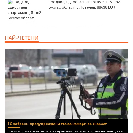
продава, Едностаен апартамент, 51 m2
Бургас област, с.Лозенец, 88638 EUR
продава, Едностаен апартамент, 39 m2
НАЙ-ЧЕТЕНИ
Бургас област, к.к.Слънчев Бряг, 65500
EUR
ЕС забрани предупрежденията за камери за скорост
Брюксел развързва ръцете на правителствата за спиране на функции в