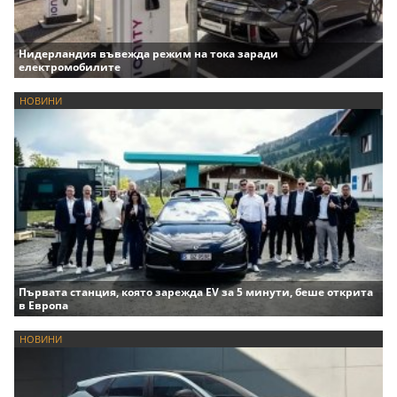
Нидерландия въвежда режим на тока заради
електромобилите
НОВИНИ
Първата станция, която зарежда EV за 5 минути, беше открита
в Европа
НОВИНИ