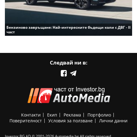
Бензиново завръщане: Най-интересните бъдещи коли с ДВГ - II
част
Следвай ни в:
Контакти
Екип
Реклама
Портфолио
Поверителност
Условия за ползване
Лични данни
Investor.BG AD © 2001-2026 Automedia.bg All rights reserved.