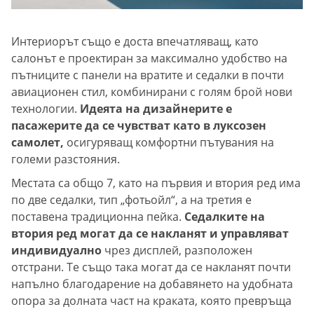
Интериорът също е доста впечатляващ, като
салонът е проектиран за максимално удобство на
пътниците с панели на вратите и седалки в почти
авиационен стил, комбинирани с голям брой нови
технологии.
Идеята на дизайнерите е
пасажерите да се чувстват като в луксозен
самолет,
осигуряващ комфортни пътувания на
големи разстояния.
Местата са общо 7, като на първия и втория ред има
по две седалки, тип „фотьойл“, а на третия е
поставена традиционна пейка.
Седалките на
втория ред могат да се накланят и управляват
индивидуално
чрез дисплей, разположен
отстрани. Те също така могат да се накланят почти
напълно благодарение на добавянето на удобната
опора за долната част на краката, която превръща