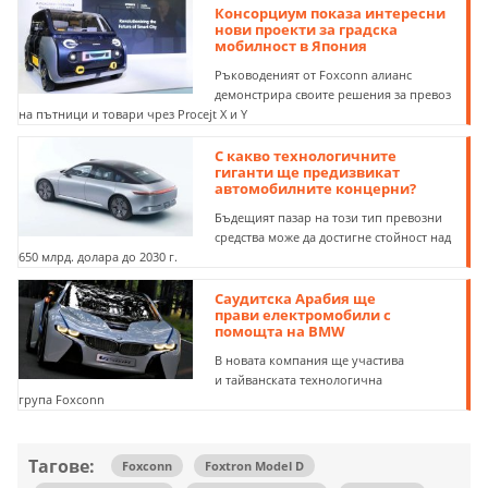
Консорциум показа интересни
нови проекти за градска
мобилност в Япония
Ръководеният от Foxconn алианс
демонстрира своите решения за превоз
на пътници и товари чрез Procejt X и Y
С какво технологичните
гиганти ще предизвикат
автомобилните концерни?
Бъдещият пазар на този тип превозни
средства може да достигне стойност над
650 млрд. долара до 2030 г.
Саудитска Арабия ще
прави електромобили с
помощта на BMW
В новата компания ще участива
и тайванската технологична
група Foxconn
Тагове:
Foxconn
Foxtron Model D