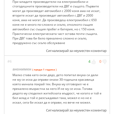
При младите производители на електромобили и
стогодишните производители на ДВГ е същото. Първите
могат да произведат автомобил с 2000 коня ама не искат,
вторите искат да произведат автомобил с ДВГ и 2000
коня, ама не могат. Да произведеш електромобил с 650
коня не е много по-сложно и скъпо, отколкото същия
автомобил със същия пробег и батерия, но с 150 коня.
Практически електрическата част остава почти същата.
При ДВГ това би било прекалено сложно и скъпо,
придружено със скъпо обслужване
Сигнализирай за неуместен коментар
#6
4
0
анонимен
( преди 1 година )
Малко става като онзи дядо, дето попитал внука си дали
не му се иска да оправи онази 30-годишна красавица
която минала покрай тях. Внука му отговорил че е
прекалено възрастна за него И не му се иска. Тогава
дядото му споделил житейската мъдрост, че когато и той е
бил млад и той е разсъждавал така, можел е но не е
искал, сега би искал да я оправи, но вече не можел.
Сигнализирай за неуместен коментар