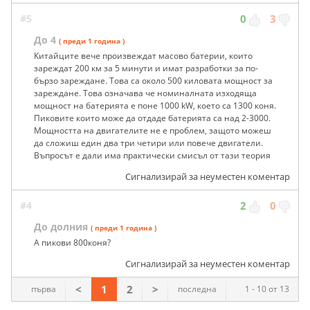
#5
0
3
До 4
( преди 1 година )
Китайците вече произвеждат масово батерии, които
зареждат 200 км за 5 минути и имат разработки за по-
бързо зареждане. Това са около 500 киловата мощност за
зареждане. Това означава че номиналната изходяща
мощност на батерията е поне 1000 kW, което са 1300 коня.
Пиковите които може да отдаде батерията са над 2-3000.
Мощността на двигателите не е проблем, защото можеш
да сложиш един два три четири или повече двигатели.
Въпросът е дали има практически смисъл от тази теория
Сигнализирай за неуместен коментар
#4
2
0
До долния
( преди 1 година )
А пикови 800коня?
Сигнализирай за неуместен коментар
<
1
2
>
първа
последна
1 - 10 от 13