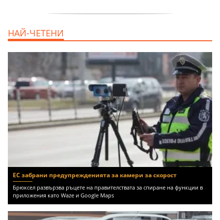
дава под наем, Двустаен апартамент, 55
НАЙ-ЧЕТЕНИ
m2 София, Младост 4, 650 EUR
ЕС забрани предупрежденията за камери за скорост
Брюксел развързва ръцете на правителствата за спиране на функции в
приложения като Waze и Google Maps