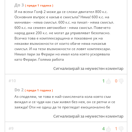
До 3
( преди 1 година )
И на всеки Голф 2 може да се сложи двигател 800 к.с.
Основния въпрос е какъв е смисъла? Няма! 600 к.с. на
миниван - няма смисъл. 600 к.с. на пикап - няма смисъл.
600 к.с. на семеен автомобил - няма смисъл. Повечето
народ даже 200 к.с. не могат да управляват безопасно.
Всичко това е комплексарщина и показване уж на
някакви възможности от които обаче няма никакъв
смисъл. И на тези възможности се ловят комплексари.
Нямал пари за Ферари но имал кола която ускорявала
като Ферари. Голяма работа
Сигнализирай за неуместен коментар
#10
1
0
Do 2
( преди 1 година )
Аз споделям, че това е най-смислената кола която съм
виждал и се чудя как съм живял без нея, он се репчи и се
заяжда! Оти не одиш да те прегледат емоционално бе
Сигнализирай за неуместен коментар
#9
4
1