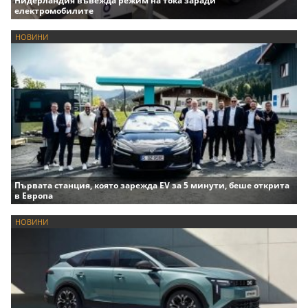
Нидерландия въвежда режим на тока заради
електромобилите
НОВИНИ
Първата станция, която зарежда EV за 5 минути, беше открита
в Европа
НОВИНИ