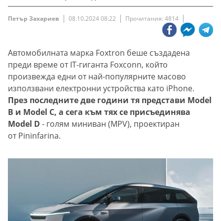
Петър Захариев
08.10.2024 08:22
Прочитания: 4814
Автомобилната марка Foxtron беше създадена
преди време от IT-гиганта Foxconn, който
произвежда едни от най-популярните масово
използвани електронни устройства като iPhone.
През последните две години тя представи Model
B и Model C, а сега към тях се присъединява
Model D
- голям миниван (MPV), проектиран
от Pininfarina.