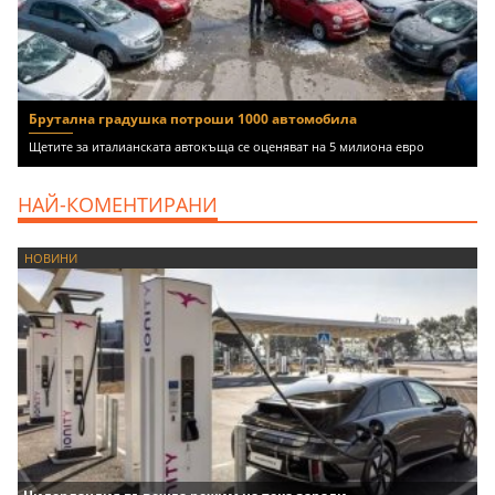
Брутална градушка потроши 1000 автомобила
Щетите за италианската автокъща се оценяват на 5 милиона евро
НАЙ-КОМЕНТИРАНИ
НОВИНИ