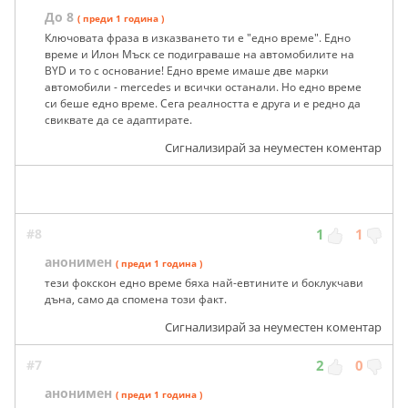
До 8
( преди 1 година )
Ключовата фраза в изказването ти е "едно време". Едно
време и Илон Мъск се подиграваше на автомобилите на
BYD и то с основание! Едно време имаше две марки
автомобили - mercedes и всички останали. Но едно време
си беше едно време. Сега реалността е друга и е редно да
свиквате да се адаптирате.
Сигнализирай за неуместен коментар
#8
1
1
анонимен
( преди 1 година )
тези фокскон едно време бяха най-евтините и боклукчави
дъна, само да спомена този факт.
Сигнализирай за неуместен коментар
#7
2
0
анонимен
( преди 1 година )