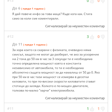
#13
0
0
До 6
( преди 1 година )
Я дай повече инфо за това маце? Къде кога как. Стига
само за коли сме коментирали.
Сигнализирай за неуместен коментар
#12
3
0
До 11
( преди 1 година )
За хора които са скарани с физиката, очевидно няма
смисъл, защото не могат да разберат, че ако за ускорение
на 2 тона до 50 км в час за 3 секунди ти е необходима
точно определена мощност която е константа
независимо от автомобила, то ти е необходима
абсолютно същата мощност за да намалиш от 50 до 0. Яко
при 50 км в час тази мощност се измерва в десетки
киловати, то при по-високи скорости киловатите стават
стотици до хиляди. Колкото е по-мощен двигателя,
толкова по-малко "харчи" електромобила.
Сигнализирай за неуместен коментар
#11
1
1