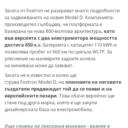
Засега от Foxtron не разкриват много подробности
за задвижването на новия Model D. Компанията-
производител съобщава, че платформата е
базирана на нова 800-волтова архитектура
, като
във версията с два електромотора мощността
достига 650 к.с.
Батерията с капацитет 110 kWh и
позволява пробег от 660 км по цикъла WLTP. За
улеснение на маневрите задните колела
на минивана може да завиват.
Засега не е известно и колко ще
струва Foxtron Model D, но
плановете на неговите
създатели предвиждат той да се появи и на
европейските пазари
. Това обаче вероятно ще
стане под друга марка, която е ще закупи
дизайнерската база на електромобила.
Още снимки на луксозния миниван - вижте в