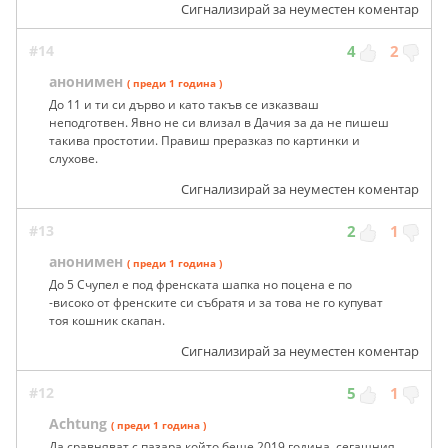
Сигнализирай за неуместен коментар
#14
4
2
анонимен
( преди 1 година )
До 11 и ти си дърво и като такъв се изказваш
неподготвен. Явно не си влизал в Дачия за да не пишеш
такива простотии. Правиш преразказ по картинки и
слухове.
Сигнализирай за неуместен коментар
#13
2
1
анонимен
( преди 1 година )
До 5 Счупел е под френската шапка но поцена е по
-високо от френските си събратя и за това не го купуват
тоя кошник скапан.
Сигнализирай за неуместен коментар
#12
5
1
Achtung
( преди 1 година )
Да сравняват с пазара който беше 2019 година, сегашния