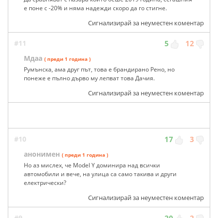
е поне с -20% и няма надежди скоро да го стигне.
Сигнализирай за неуместен коментар
#11
5
12
Мдаа
( преди 1 година )
Румънска, ама друг път, това е брандирано Рено, но
понеже е пълно дърво му лепват това Дачия.
Сигнализирай за неуместен коментар
#10
17
3
анонимен
( преди 1 година )
Но аз мислех, че Model Y доминира над всички
автомобили и вече, на улица са само такива и други
електрически?
Сигнализирай за неуместен коментар
#9