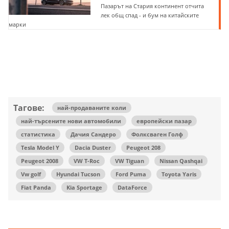
Пазарът на Стария континент отчита
лек общ спад - и бум на китайските
марки
Тагове:
най-продаваните коли
най-търсените нови автомобили
европейски пазар
статистика
Дачия Сандеро
Фолксваген Голф
Tesla Model Y
Dacia Duster
Peugeot 208
Peugeot 2008
VW T-Roc
VW Tiguan
Nissan Qashqai
Vw golf
Hyundai Tucson
Ford Puma
Toyota Yaris
Fiat Panda
Kia Sportage
DataForce