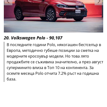
20. Volkswagen Polo - 90,107
В последните години Polo, някогашен бестселър в
Европа, методично губеше позиции за сметка на
модерните кросоувър модели. Но това лято
продажбите се съживиха значително, а през август
суперминито влиза в Топ 10 на континента. За
осемте месеца Polo отчита 7.2% ръст на годишна
база.