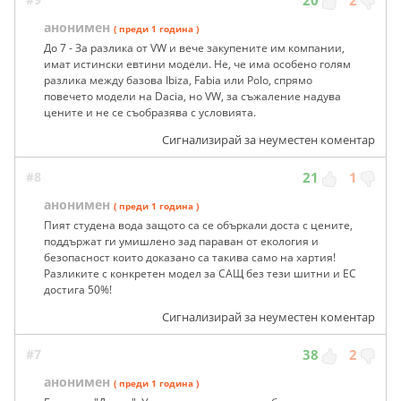
20
2
анонимен
( преди 1 година )
До 7 - За разлика от VW и вече закупените им компании,
имат истински евтини модели. Не, че има особено голям
разлика между базова Ibiza, Fabiа или Polo, спрямо
повечето модели на Dacia, но VW, за съжаление надува
цените и не се съобразява с условията.
Сигнализирай за неуместен коментар
#8
21
1
анонимен
( преди 1 година )
Пият студена вода защото са се объркали доста с цените,
поддържат ги умишлено зад параван от екология и
безопасност които доказано са такива само на хартия!
Разликите с конкретен модел за САЩ без тези шитни и ЕС
достига 50%!
Сигнализирай за неуместен коментар
#7
38
2
анонимен
( преди 1 година )