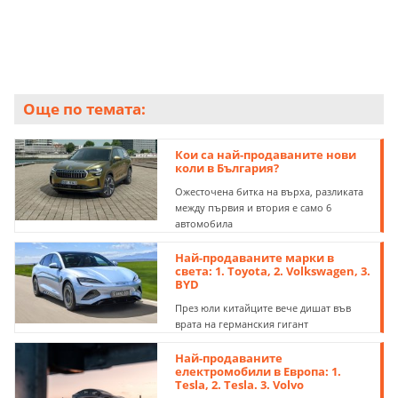
Още по темата:
Кои са най-продаваните нови
коли в България?
Ожесточена битка на върха, разликата
между първия и втория е само 6
автомобила
Най-продаваните марки в
света: 1. Toyota, 2. Volkswagen, 3.
BYD
През юли китайците вече дишат във
врата на германския гигант
Най-продаваните
електромобили в Европа: 1.
Tesla, 2. Tesla. 3. Volvo