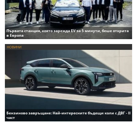
Първата станция, която зарежда EV за 5 минути, беше открита
в Европа
НОВИНИ
Бензиново завръщане: Най-интересните бъдещи коли с ДВГ - II
част