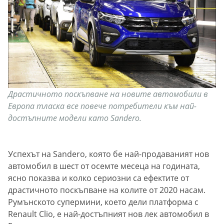
Драстичното поскъпване на новите автомобили в
Европа тласка все повече потребители към най-
достъпните модели като Sandero.
Успехът на Sandero, която бе най-продаваният нов
автомобил в шест от осемте месеца на годината,
ясно показва и колко сериозни са ефектите от
драстичното поскъпване на колите от 2020 насам.
Румънското супермини, което дели платформа с
Renault Clio, е най-достъпният нов лек автомобил в