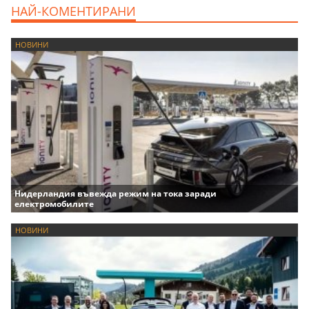
НАЙ-КОМЕНТИРАНИ
НОВИНИ
Нидерландия въвежда режим на тока заради
електромобилите
НОВИНИ