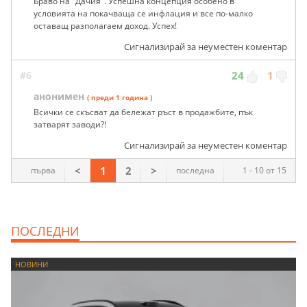
Браво на "Дачия". Успешна концепция особено в
условията на покачваща се инфлация и все по-малко
оставащ разполагаем доход. Успех!
Сигнализирай за неуместен коментар
#6
24
1
анонимен
( преди 1 година )
Всички се скъсват да бележат ръст в продажбите, пък
затварят заводи?!
Сигнализирай за неуместен коментар
<
1
2
>
първа
последна
1 - 10 от 15
ПОСЛЕДНИ
НОВИНИ