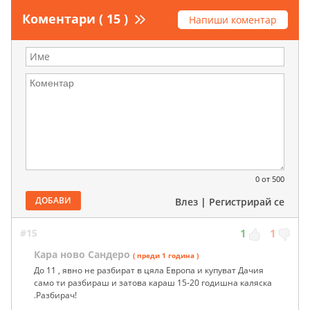
Коментари ( 15 )
Напиши коментар
0
от 500
ДОБАВИ
Влез
|
Регистрирай се
#15
1
1
Кара ново Сандеро
( преди 1 година )
До 11 , явно не разбират в цяла Европа и купуват Дачия
само ти разбираш и затова караш 15-20 годишна каляска
.Разбирач!