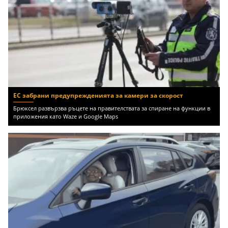
ЕС забрани предупрежденията за камери за скорост
Брюксел развързва ръцете на правителствата за спиране на функции в
приложения като Waze и Google Maps