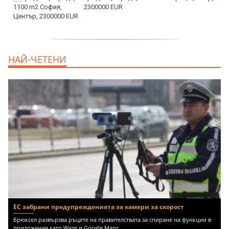
2300000 EUR
дава под наем, Двустаен апартамент, 55
НАЙ-ЧЕТЕНИ
m2 София, Младост 4, 650 EUR
ЕС забрани предупрежденията за камери за скорост
Брюксел развързва ръцете на правителствата за спиране на функции в
приложения като Waze и Google Maps