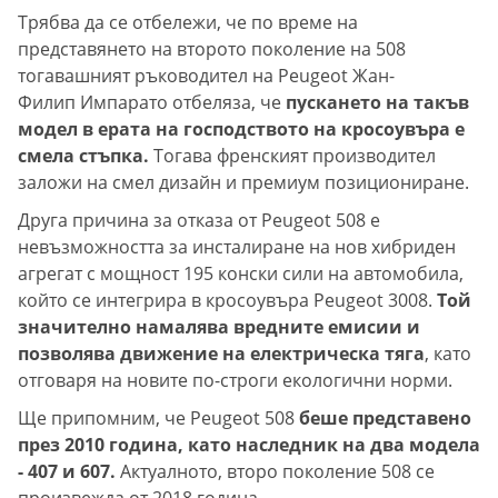
Трябва да се отбележи, че по време на
представянето на второто поколение на 508
тогавашният ръководител на Peugeot Жан-
Филип Импарато отбеляза, че
пускането на такъв
модел в ерата на господството на кросоувъра е
смела стъпка.
Тогава френският производител
заложи на смел дизайн и премиум позициониране.
Друга причина за отказа от Peugeot 508 е
невъзможността за инсталиране на нов хибриден
агрегат с мощност 195 конски сили на автомобила,
който се интегрира в кросоувъра Peugeot 3008.
Той
значително намалява вредните емисии и
позволява движение на електрическа тяга
, като
отговаря на новите по-строги екологични норми.
Ще припомним, че Peugeot 508
беше представено
през 2010 година, като наследник на два модела
- 407 и 607.
Актуалното, второ поколение 508 се