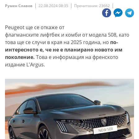
Румен Славов
22.08.2024 08:35
Прочитания: 23662
Peugeot ще се откаже от
флагманските лифтбек и комби от модела 508, като
това ще се случи в края на 2025 година, но
по-
интересното е, че не е планирано новото им
поколение.
Това е информация на френското
издание L'Argus.