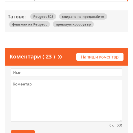
Тагове:
Peugeot 508
спиране на продажбите
флагман на Peugeot
премиум кросоувър
Коментари ( 23 )
Напиши коментар
0
от 500