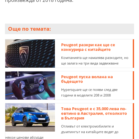
произвежда от 2018 година.
Още по темата:
Peugeot разкри как ще се
конкурира с китайците
Компанията ще намалява разходите, но
ще залага на три вида задвижване
Peugeot пуска волана на
бъдещето
Hypersquare ще се появи след две
години в моделите 208 и 2008
Това Peugeot e с 35,000 лева по-
евтино в Австралия, отколкото
в България
Отливът от електромобилите и
дъмпингът на китайците водят до
някои ценови абсурди