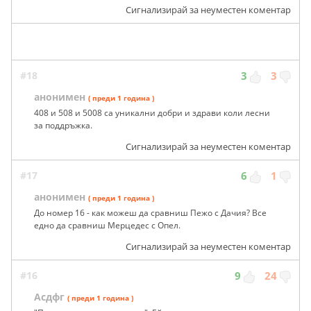
Сигнализирай за неуместен коментар
#18
3
3
анонимен
( преди 1 година )
408 и 508 и 5008 са уникални добри и здрави коли лесни
за поддръжка.
Сигнализирай за неуместен коментар
#17
6
1
анонимен
( преди 1 година )
До номер 16 - как можеш да сравниш Пежо с Дачия? Все
едно да сравниш Мерцедес с Опел.
Сигнализирай за неуместен коментар
#16
9
24
Асдфг
( преди 1 година )