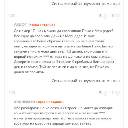
Сигнализирай за неуместен коментар
#20
3
3
Асдфг
( преди 1 година )
До номер 17 - как можеш да сравняваш Пежо с Мерцедес?
Все едно да сравниш Дачия с Мерцедес. Иначе
сравнението беше образно казано, но не знам твоят
опит, но една от колите в автопарка ми беше Пежо Бипър,
закупена чисто нова двигател 1.3 дизел, ако искаш ми
вярвай по-голям *** от това нещо никога не съм виждал.
Докерите които имам за 5 години 0 проблеми бипъра през
ден в сервиза. Тъй че всеки си има мнение, но Пежо са
далеч от премиум.
Сигнализирай за неуместен коментар
#19
5
1
анонимен
( преди 1 година )
Абе разбирачи не че пежо и Ситроен не могат да извадят
v6 и V8 мотори въпроса е че европейските норми ***
мамата на производителите с тези изисквания за ниски
кубатури на моторите заради замърсяването.