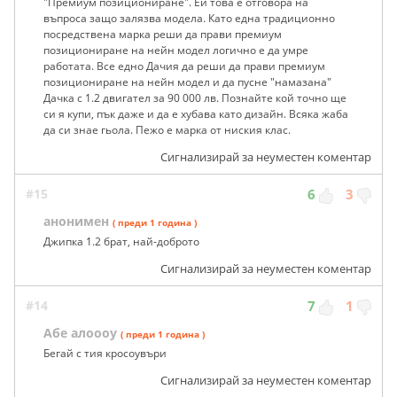
"Премиум позициониране". Ей това е отговора на
въпроса защо залязва модела. Като една традиционно
посредствена марка реши да прави премиум
позициониране на нейн модел логично е да умре
работата. Все едно Дачия да реши да прави премиум
позициониране на нейн модел и да пусне "намазана"
Дачка с 1.2 двигател за 90 000 лв. Познайте кой точно ще
си я купи, пък даже и да е хубава като дизайн. Всяка жаба
да си знае гьола. Пежо е марка от ниския клас.
Сигнализирай за неуместен коментар
#15
6
3
анонимен
( преди 1 година )
Джипка 1.2 брат, най-доброто
Сигнализирай за неуместен коментар
#14
7
1
Абе алоооу
( преди 1 година )
Бегай с тия кросоувъри
Сигнализирай за неуместен коментар