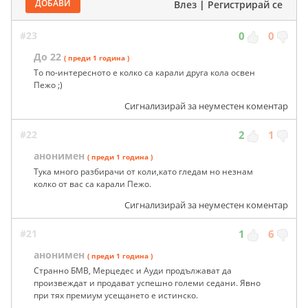
ДОБАВИ
Влез
|
Регистрирай се
#23
0
0
До 22
( преди 1 година )
То по-интересното е колко са карали друга кола освен
Пежо ;)
Сигнализирай за неуместен коментар
#22
2
1
анонимен
( преди 1 година )
Тука много разбирачи от коли,като гледам но незнам
колко от вас са карали Пежо.
Сигнализирай за неуместен коментар
#21
1
6
анонимен
( преди 1 година )
Странно БМВ, Мерцедес и Ауди продължават да
произвеждат и продават успешно големи седани. Явно
при тях премиум усещането е истинско.