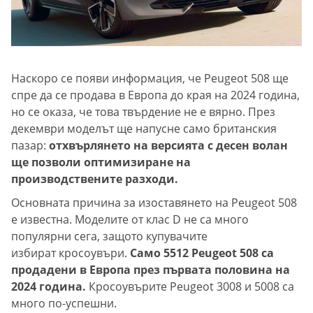
Наскоро се появи информация, че Peugeot 508 ще
спре да се продава в Европа до края на 2024 година,
но се оказа, че това твърдение не е вярно. През
декември моделът ще напусне само британския
пазар:
отхвърлянето на версията с десен волан
ще позволи оптимизиране на
производствените разходи.
Основната причина за изоставянето на Peugeot 508
е известна. Моделите от клас D не са много
популярни сега, защото купувачите
избират кросоувъри.
Само 5512 Peugeot 508 са
продадени в Европа през първата половина на
2024 година.
Кросоувърите Peugeot 3008 и 5008 са
много по-успешни.