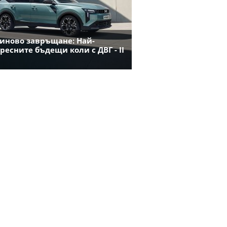
иново завръщане: Най-
ресните бъдещи коли с ДВГ - II