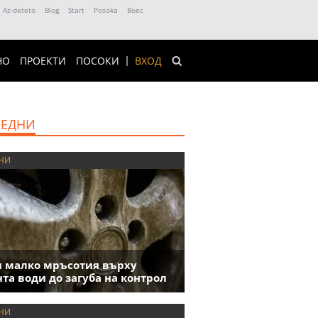
Az-deteto
Blog
Start
Posoka
Boec
НО
ПРОЕКТИ
ПОСОКИ
ВХОД
ЕДНИ
НИ
 малко мръсотия върху
та води до загуба на контрол
НИ