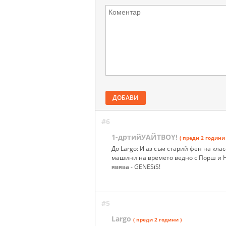
ДОБАВИ
#6
1-дртийУАЙТBOY!
( преди 2 години 
До Largo: И аз съм старий фен на кл
машини на времето ведно с Порш и Н
явява - GENESiS!
#5
Largo
( преди 2 години )