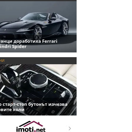
анци доработиха Ferrari
indri Spider
НИ
 старт-стоп бутонът изчезва
овите коли