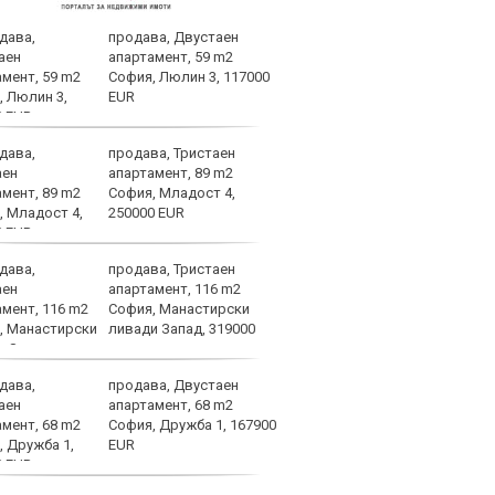
продава, Двустаен
Лошо
апартамент, 59 m2
ще п
София, Люлин 3, 117000
във 
EUR
продава, Тристаен
Брун
апартамент, 89 m2
меди
София, Младост 4,
Севе
250000 EUR
продава, Тристаен
Атра
апартамент, 116 m2
заби
София, Манастирски
ливади Запад, 319000
продава, Двустаен
Спор
апартамент, 68 m2
днес
София, Дружба 1, 167900
EUR