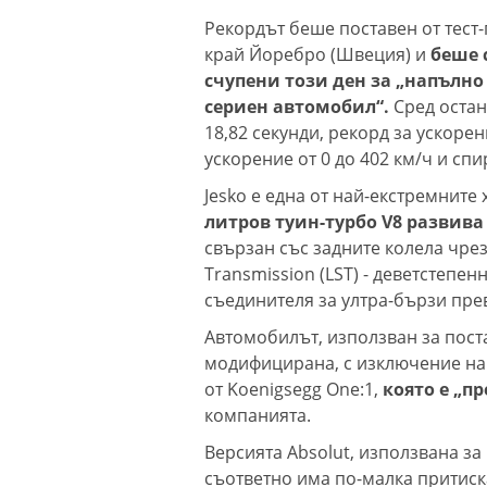
Рекордът беше поставен от тест-
край Йоребро (Швеция) и
беше 
счупени този ден за „напълно
сериен автомобил“.
Сред остана
18,82 секунди, рекорд за ускорени
ускорение от 0 до 402 км/ч и спир
Jesko е една от най-екстремните
литров туин-турбо V8 развива
свързан със задните колела чрез 
Transmission (LST) - деветстепен
съединителя за ултра-бързи пр
Автомобилът, използван за поста
модифицирана, с изключение на
от Koenigsegg One:1,
която е „п
компанията.
Версията Absolut, използвана за
съответно има по-малка притиска