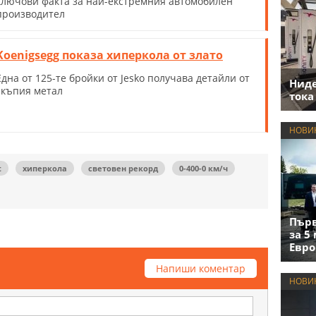
ключови факта за най-екстремния автомобилен
производител
Koenigsegg показа хиперкола от злато
Една от 125-те бройки от Jesko получава детайли от
Нид
скъпия метал
тока
НОВИ
t
хиперкола
световен рекорд
0-400-0 км/ч
Първ
за 5
Евро
Напиши коментар
НОВИ