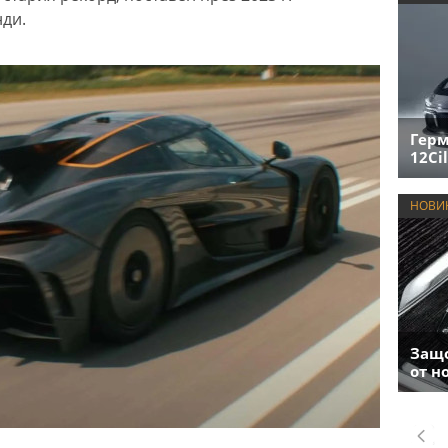
нди.
Герм
12Cil
НОВИ
Защо
от н