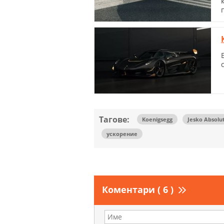
Тагове:
Koenigsegg
Jesko Absolu
ускорение
Коментари ( 6 )