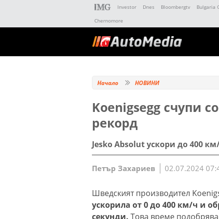
Investor
Dnes
Bloombergtv
Bulgaria 
Chernomore
Начало
НОВИНИ
Koenigsegg счупи с
рекорд
Jesko Absolut ускори до 400 км
Петър Захариев
02.07.2024 07:
Шведският производител Koenigs
ускорила от 0 до 400 км/ч и о
секунди.
Това време подобрява 