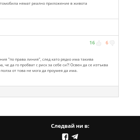
втомобила нямат реално приложение в живота
16
6
ения "по права линия", след като рядко има такива
, че да го пробват с риск за себе си?! Освен да се изтъква
 полза от това не мога да проумея да има.
Следвай ни в: