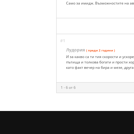
Само за имидж. Възможностите на а
#1
Лудория
( преди 2 години )
И за какво са ти тия скорости и ускор
пътища и толкова богати и прости хора
като факт вечер на бира и мезе, друга
1 - 6 от 6