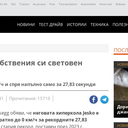
On Air
Gol
Tialoto
Az-jenata
Puls
Teenproblem
Automedia
Imoti.net
Rabota
НОВИНИ
ТЕСТ ДРАЙВ
ИСТОРИИ
ТЕХНИКА
ПОЛЕЗ
ПОСЛ
обствения си световен
НОВИ
/ч и спря напълно само за 27,83 секунди
41
Прочитания: 15710
Дори
джан
egg обяви, че
неговата хиперкола Jesko е
братно до 0 км/ч за рекордните 27,83
НОВИ
стария рекорд, поставен през 2023 г.