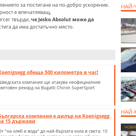
ението за постигане на по-добро ускорение.
НАЙ-
урност е впечатляващ,
гсег твърди,
че Jesko Absolut може да
800 E
стига да има достатъчно място.
Koenigsegg обеща 500 километра в час!
Шведската компания ще атакува неофициалния
световен рекорд на Bugatti Chiron SuperSport
НАЙ-
Българска компания е дилър на Koenigsegg
за 15 държави
НОВИ
От "на хляб и вода" до най-бързата кола в света: 15