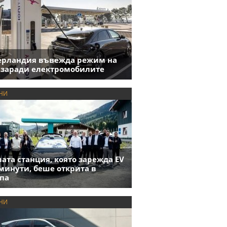
ерландия въвежда режим на
 заради електромобилите
НИ
ата станция, която зарежда EV
 минути, беше открита в
па
НИ