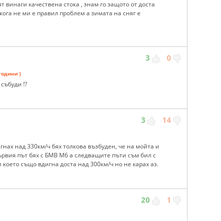
 винаги качествена стока , знам го защото от доста
кога не ми е правил проблем а зимата на сняг е
3
0
години )
събуди !?
3
14
гнах над 330км/ч бях толкова възбуден, че на мойта и
Първия път бях с БМВ М6 а следващите пъти съм бил с
което също вдигна доста над 300км/ч но не карах аз.
20
1