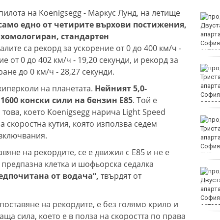
пилота на Koenigsegg - Маркус Лунд, на летище
Винисиус Жуниор
само едно от четирите върхови постижения,
преподписа с Реал
(Мадрид)
 хомологиран, стандартен
лите са рекорд за ускорение от 0 до 400 км/ч -
е от 0 до 402 км/ч - 19,20 секунди, и рекорд за
ЦСКА удари с 3:0 Макаби
ане до 0 км/ч - 28,27 секунди.
като гост
 хиперколи на планетата.
Нейният 5,0-
 1600 конски сили на бензин E85
. Той е
това, което Koenigsegg нарича Light Speed ​​
Тъжна вест! Почина
на скоростна кутия, която използва седем
голямо име в
евключвания.
медицината
вяне на рекордите, се е движил с E85 и не е
EUR
 предпазна клетка и шофьорска седалка
Златото стигна до 4295
редпочитана от водача“,
твърдят от
долара за унция
 поставяне на рекордите, е без голямо крило и
ща сила, което е в полза на скоростта по права