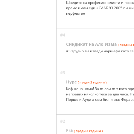
Шведите са професионалисти и правят
време имам един СААБ 93 2005 г.и ни
перфектен
#4
Синдикат на Ало Изма
( преди 2 
#3 трудно ли извади чаршафа като се 
#3
Нурс
( преди 2 години )
Кеф цена няма! За първи път като вди
направих няколко тека за два часа. 
Порше и Ауди а съм бил и във Ферари 
#2
Fra
( преди 2 години )