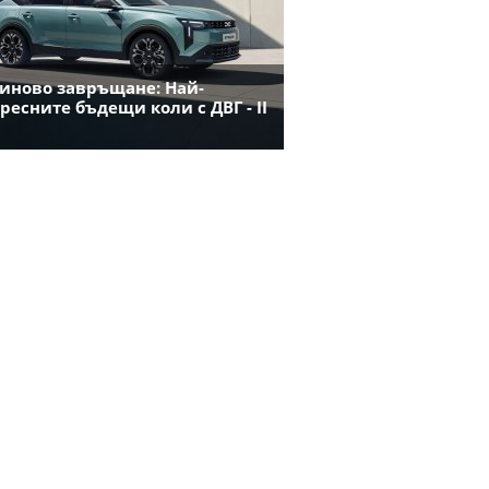
иново завръщане: Най-
ресните бъдещи коли с ДВГ - II