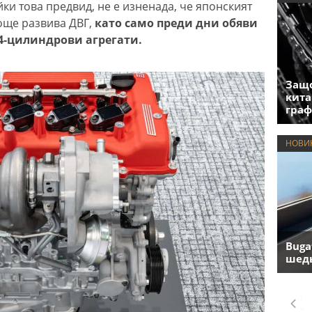
ки това предвид, не е изненада, че японският
още развива ДВГ,
като само преди дни обяви
4-цилиндрови агрегати.
Защо
кита
гра
НОВИ
Buga
шедь