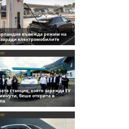
ерландия въвежда режим на
 заради електромобилите
НИ
ата станция, която зарежда EV
 минути, беше открита в
па
НИ