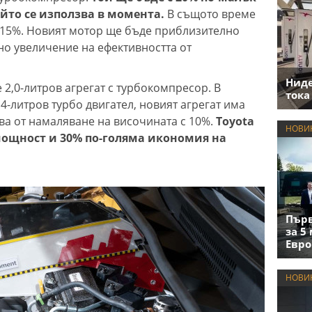
ойто се използва в момента.
В същото време
 15%. Новият мотор ще бъде приблизително
но увеличение на ефективността от
Нид
2,0-литров агрегат с турбокомпресор. В
тока
-литров турбо двигател, новият агрегат има
ва от намаляване на височината с 10%.
Toyota
НОВИ
ощност и 30% по-голяма икономия на
Първ
за 5
Евро
НОВИ