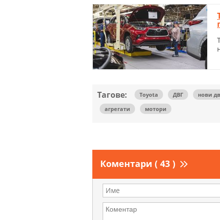
Тагове:
Toyota
ДВГ
нови д
агрегати
мотори
Коментари ( 43 )