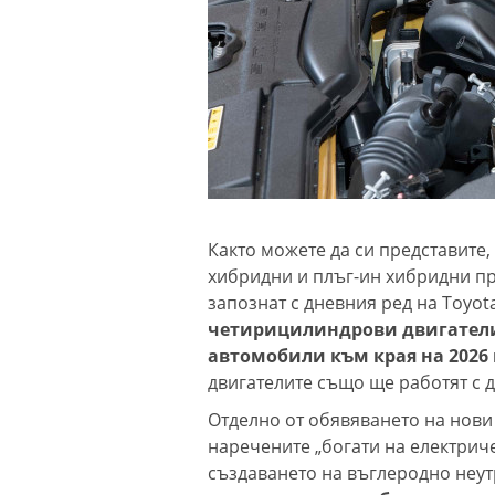
Както можете да си представите,
хибридни и плъг-ин хибридни при
запознат с дневния ред на Toyota
четирицилиндрови двигатели
автомобили към края на 2026 
двигателите също ще работят с д
Отделно от обявяването на нови 
наречените „богати на електрич
създаването на въглеродно неутр