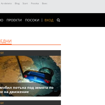
Az-deteto
Blog
Start
Posoka
Boec
НО
ПРОЕКТИ
ПОСОКИ
ВХОД
ЕДНИ
НИ
мобил потъна под земята по
е на движение
НИ