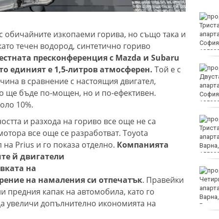
Пуснаха тока в КАТ
Варна
т с обичайните изкопаеми горива, но също така и
като течен водород, синтетично гориво
естната пресконференция с Mazda и Subaru
то единият е 1,5-литров атмосферен.
Той е с
"Грийнпийс": Да не се
добива нефт и газ в
чина в сравнение с настоящия двигател,
Черно море
мо ще бъде по-мощен, но и по-ефективен.
коло 10%.
Оставиха в ареста
стта и разхода на гориво все още не са
петимата младежи за
мотора все още се разработват. Toyota
убийството в Пловдив
 на Prius и го показа отделно.
Компанията
ите й двигатели
вката на
След случая във
арение на намаления си отпечатък
. Правейки
Варненско, БАБХ зове:
Не купувайте! Не
ли предния капак на автомобила, като го
докосвайте!
да увеличи допълнително икономията на
Сигнализирайте!