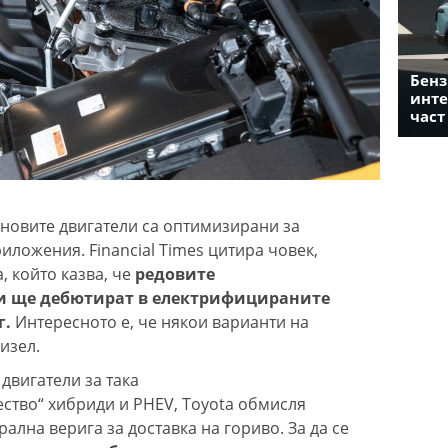
Бенз
инте
част
 новите двигатели са оптимизирани за
ложения. Financial Times цитира човек,
, който казва, че
редовите
 ще дебютират в електрифицираните
г.
Интересното е, че някои варианти на
изел.
двигатели за така
ество“ хибриди и PHEV, Toyota обмисля
ална верига за доставка на гориво. За да се