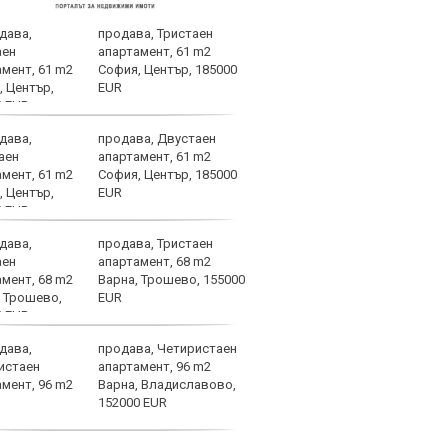
продава, Тристаен
Съдя
апартамент, 61 m2
наци
София, Център, 185000
EUR
продава, Двустаен
Родр
апартамент, 61 m2
или 
София, Център, 185000
запл
EUR
продава, Тристаен
Спал
апартамент, 68 m2
проб
Варна, Трошево, 155000
Баст
EUR
продава, Четиристаен
Бону
апартамент, 96 m2
Капи
Варна, Владиславово,
за м
152000 EUR