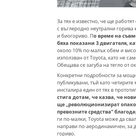
За тях е известно, че ще работя
с въглеродно неутрални горива 
и биогориво. П
о време на съвм
бяха показани 3 двигателя, ка
около 10% по-малък обем и висо
използван от Toyota, като не са
Обещава се загуба на тегло от о
Конкретни подробности за мощно
публикувани, тъй като четирите 
инсталира един от тях в прототип
стига дотам, че казва, че нов
ще „революционизират опако
превозните средства“ благод
ги по-малки, Toyota може да сва
направи по-аеродинамичен, за 
гориво.