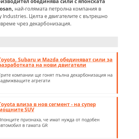
изводител обединява сили с японската
osan,
най-голямата петролна компания в
y Industries. Целта е двигателите с вътрешно
о време чрез декарбонизация.
Toyota, Subaru и Mazda обединяват сили за
разработката на нови двигатели
Трите компании ще гонят пълна декарбонизация на
задвижващите агрегати
Toyota влиза в нов сегмент - на супер
мощните SUV
Японците признаха, че имат нужда от подобен
автомобил в гамата GR