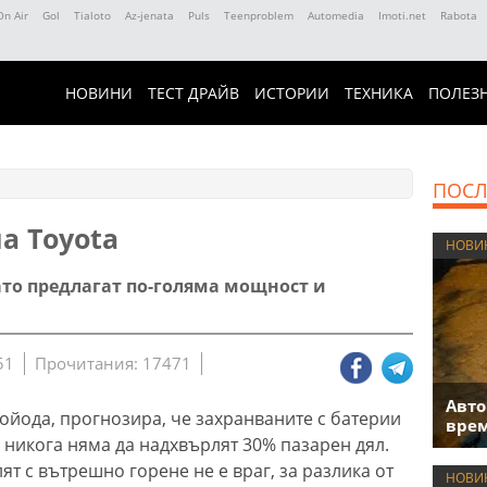
On Air
Gol
Tialoto
Az-jenata
Puls
Teenproblem
Automedia
Imoti.net
Rabota
НОВИНИ
ТЕСТ ДРАЙВ
ИСТОРИИ
ТЕХНИКА
ПОЛЕЗ
ПОСЛ
а Toyota
НОВИ
ато предлагат по-голяма мощност и
51
Прочитания: 17471
Авто
Тойода, прогнозира, че захранваните с батерии
врем
 никога няма да надхвърлят 30% пазарен дял.
ят с вътрешно горене не е враг, за разлика от
НОВИ