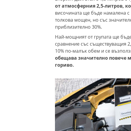
от атмосферния 2,5-литров, к
височината ще бъде намалена с
толкова мощен, но със значител
приблизително 30%.
Най-мощният от групата ще бъде 
сравнение със съществуващия 2,4
10% по-малък обем и се възполз
обещава значително повече м
гориво.