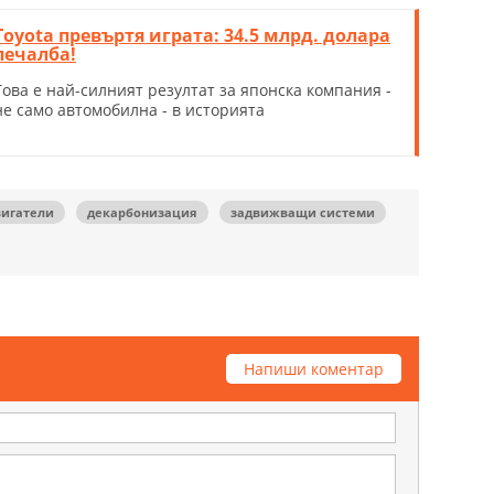
Toyota превъртя играта: 34.5 млрд. долара
печалба!
Това е най-силният резултат за японска компания -
не само автомобилна - в историята
вигатели
декарбонизация
задвижващи системи
Напиши коментар