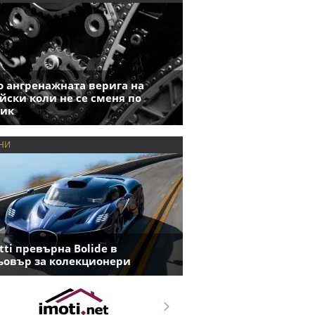
 ангренажната верига на
йски коли не се сменя по
фик
НИ
tti превърна Bolide в
овър за колекционери