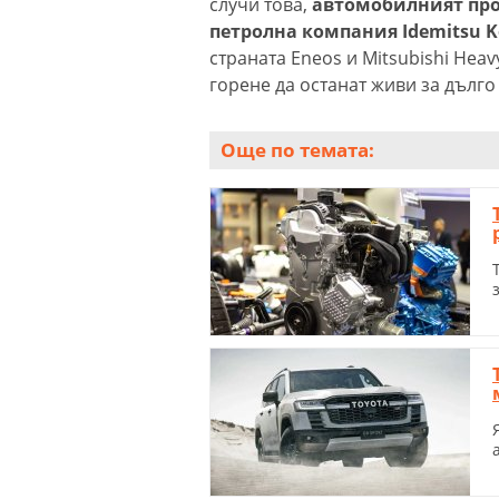
случи това,
автомобилният про
петролна компания Idemitsu K
страната Eneos и Mitsubishi Heav
горене да останат живи за дълг
Още по темата: