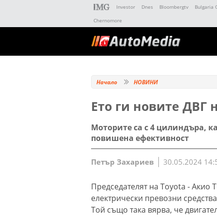
Investor
Dnes
Bloombergtv
Bulgaria 
Chernomore
Начало
НОВИНИ
Eто ги новите ДВГ н
Моторите са с 4 цилиндъра, к
повишена ефективност
Петър Захариев
30.05.2024 14:
Председателят на Toyota - Акио 
електрически превозни средства
Той също така вярва, че двигател