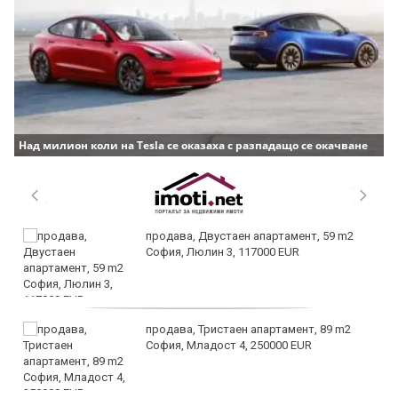
Над милион коли на Tesla се оказаха с разпадащо се окачване
продава, Двустаен апартамент, 59 m2
София, Люлин 3, 117000 EUR
продава, Тристаен апартамент, 89 m2
София, Младост 4, 250000 EUR