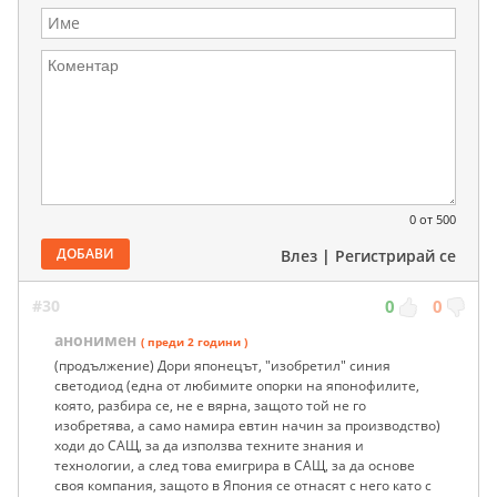
0
от 500
ДОБАВИ
Влез
|
Регистрирай се
#30
0
0
анонимен
( преди 2 години )
(продължение) Дори японецът, "изобретил" синия
светодиод (една от любимите опорки на японофилите,
която, разбира се, не е вярна, защото той не го
изобретява, а само намира евтин начин за производство)
ходи до САЩ, за да използва техните знания и
технологии, а след това емигрира в САЩ, за да основе
своя компания, защото в Япония се отнасят с него като с