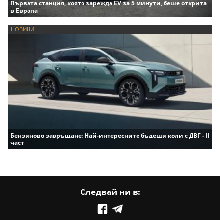
Първата станция, която зарежда EV за 5 минути, беше открита
в Европа
НОВИНИ
Бензиново завръщане: Най-интересните бъдещи коли с ДВГ - II
част
Следвай ни в: