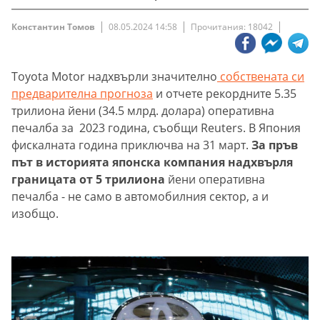
Константин Томов
08.05.2024 14:58
Прочитания: 18042
Toyota Motor надхвърли значително
собствената си
предварителна прогноза
и отчете рекордните 5.35
трилиона йени (34.5 млрд. долара) оперативна
печалба за 2023 година, съобщи Reuters. В Япония
фискалната година приключва на 31 март.
За пръв
път в историята японска компания надхвърля
границата от 5 трилиона
йени оперативна
печалба - не само в автомобилния сектор, а и
изобщо.