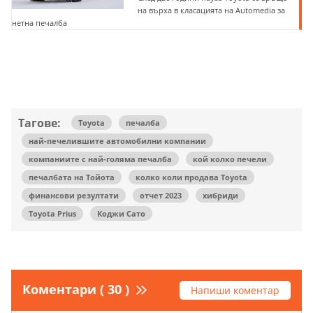
на върха в класацията на Automedia за
нетна печалба
Тагове:
Toyota
печалба
най-печелившите автомобилни компании
компаниите с най-голяма печалба
кой колко печели
печалбата на Тойота
колко коли продава Toyota
финансови резултати
отчет 2023
хибриди
Toyota Prius
Коджи Сато
Коментари ( 30 )
Напиши коментар