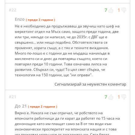
#22
7
1
Enzo
( преди 2 години )
Не е необходимо да продължаваш да звучиш като шеф на
меркетинг отдел на Мъск само, защото преди година, две
или три, някъде си написал, че до 2035г. с ДВГ ще е
свършено... или нещо подобно. Обстоятелствата се
променят, хората също, а с тях и техните виждания.
Много по-лошо е с години да не мърдаш наникъде в
мисленето си и днес да повтаряш същото, което си
повтарял преди 10 години. Това означава липса на
развитие. Сбъркал си, чудо! То цял свят сбърка, че
технология на 150 години, ще "ни оправи".
Сигнализирай за неуместен коментар
#21
7
1
До 21
( преди 2 години )
Вярно е. Никога не съм отричал, че робството на
японските работници да ги карат да работят по 15 часа на
денонощие като им плащат само за 8 от тях води към
икономически просперитет на японската нация и с това
им промиват мозъците от раждането им. Сега берат