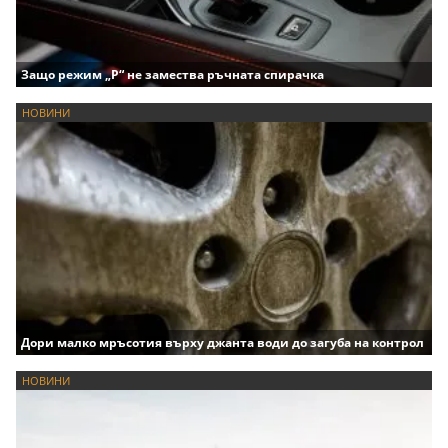
Защо режим „P“ не замества ръчната спирачка
НОВИНИ
Дори малко мръсотия върху джанта води до загуба на контрол
НОВИНИ