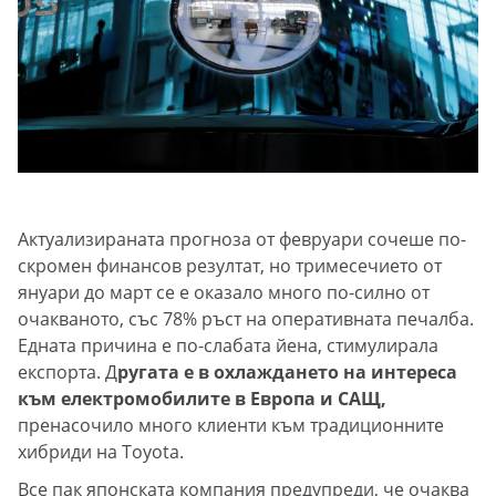
Актуализираната прогноза от февруари сочеше по-
скромен финансов резултат, но тримесечието от
януари до март се е оказало много по-силно от
очакваното, със 78% ръст на оперативната печалба.
Едната причина е по-слабата йена, стимулирала
експорта. Д
ругата е в охлаждането на интереса
към електромобилите в Европа и САЩ,
пренасочило много клиенти към традиционните
хибриди на Toyota.
Все пак японската компания предупреди, че очаква