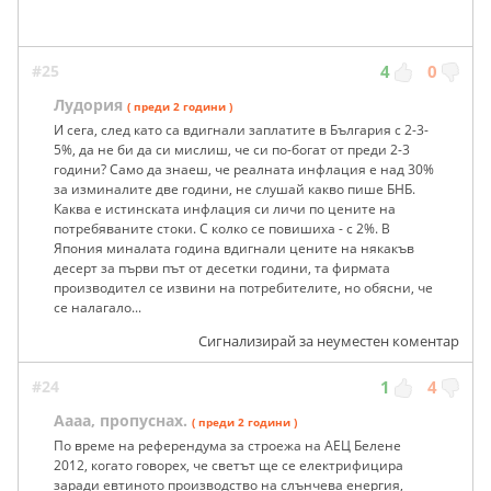
#25
4
0
Лудория
( преди 2 години )
И сега, след като са вдигнали заплатите в България с 2-3-
5%, да не би да си мислиш, че си по-богат от преди 2-3
години? Само да знаеш, че реалната инфлация е над 30%
за изминалите две години, не слушай какво пише БНБ.
Каква е истинската инфлация си личи по цените на
потребяваните стоки. С колко се повишиха - с 2%. В
Япония миналата година вдигнали цените на някакъв
десерт за първи път от десетки години, та фирмата
производител се извини на потребителите, но обясни, че
се налагало...
Сигнализирай за неуместен коментар
#24
1
4
Аааа, пропуснах.
( преди 2 години )
По време на референдума за строежа на АЕЦ Белене
2012, когато говорех, че светът ще се електрифицира
заради евтиното производство на слънчева енергия,