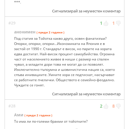
***.
Сигнализирай за неуместен коментар
#29
1
1
анонимен
( преди 2 години )
Под статия за Тойотка какво друго, освен фанатизъм?
Опорки, опорки, опорки...Икономиката на Япония е в
застой от 1990 г. Стандарът е висок, но парите на хората
едва достигат. Най-висок процент самоубийства. Огромна
част от населението живее в ниши с размер на спален
чувал, а младите дори това не могат да си позволят.
Изключително тъпоумна и шовинистична нация са, което
спъва инивациите. Умните хора се подтискат, насърчават
се работните пчелички. Обществото е семейно-феодално.
Чуждите се гонят.
Сигнализирай за неуместен коментар
#28
2
8
Ами
( преди 2 години )
То има ли по-големи брaкми от тойотките?