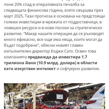
поне 20% спад в оперативната печалба за
следващата финансова година, която свършва през
март 2025. Тази прогноза е основана на предстоящи
големи инвестиции в мрежата от поддоставчици, в
човешки ресурси и в нови посоки за стратегическо
развитие. "Макар нашите операции да се ръководят
много ефикасно, все още има неща, които могат да
бъдат подобрени", обясни новият главен
изпълнителен директор Коджи Сато. Освен това
компанията
предвижда да инвестира 1.7
трилиона йени (10.9 млрд. долара) в области
като изкуствен интелект
и софтуерно развитие.