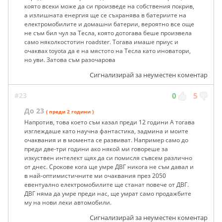
която всеки може да си произведе на собствения покрив,
а излишната енергия ще се съхранява в батериите на
електромобилите и домашни батерии, вероятно все още
не съм бил чул за Тесла, която дотогава беше произвела
само няколкостотин roadster. Тогава имаше приус и
очаквах toyota да е на мястото на Тесла като иноватори,
но уви. Затова съм разочарова
Сигнализирай за неуместен коментар
#23
0
5
До 23
( преди 2 години )
Напротив, това което съм казал преди 12 години А тогава
изглеждаше като научна фантастика, задмина и моите
очаквания и в момента се развиват. Например само до
преди две-три години ако някой ми говореше за
изкуствен интелект щях да си помисля съвсем различно
от днес. Срокове кога ще умре ДВГ никога не съм давал и
в най-оптимистичните ми очаквания през 2050
евентуално електромобилите ще станат повече от ДВГ.
ДВГ няма да умре преди нас, ще умрат само продажбите
му на нови леки автомобили.
Сигнализирай за неуместен коментар