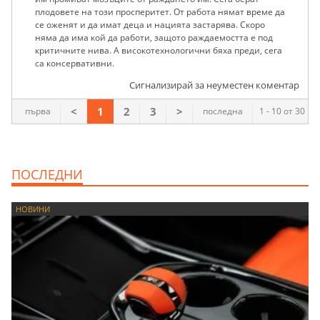
плодовете на този просперитет. От работа нямат време да
се оженят и да имат деца и нацията застарява. Скоро
няма да има кой да работи, защото раждаемостта е под
критичните нива. А високотехнологични бяха преди, сега
са консервативни.
Сигнализирай за неуместен коментар
<
1
2
3
>
първа
последна
1 - 10 от 30
ПОСЛЕДНИ
НОВИНИ