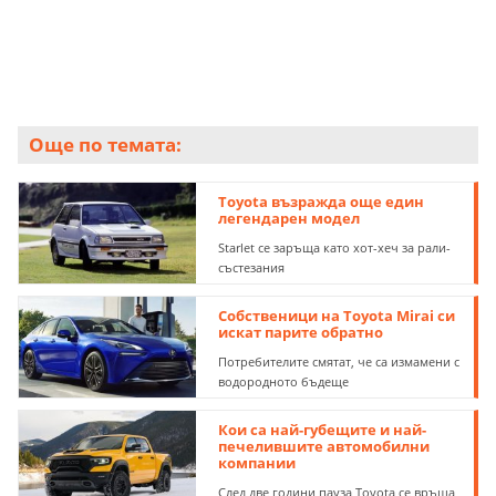
Още по темата:
Toyota възражда още един
легендарен модел
Starlet се заръща като хот-хеч за рали-
състезания
Собственици на Toyota Mirai си
искат парите обратно
Потребителите смятат, че са измамени с
водородното бъдеще
Кои са най-губещите и най-
печелившите автомобилни
компании
След две години пауза Toyota се връща