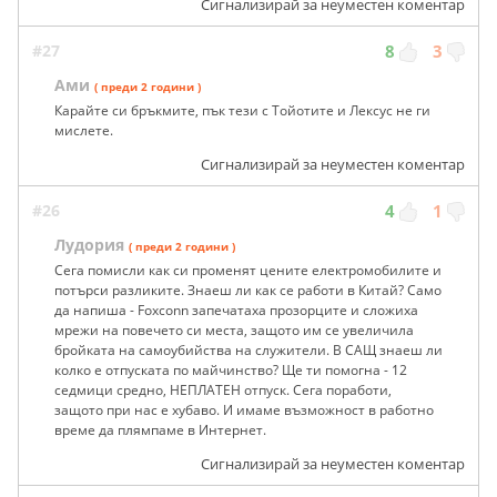
Сигнализирай за неуместен коментар
#27
8
3
Ами
( преди 2 години )
Карайте си бръкмите, пък тези с Тойотите и Лексус не ги
мислете.
Сигнализирай за неуместен коментар
#26
4
1
Лудория
( преди 2 години )
Сега помисли как си променят цените електромобилите и
потърси разликите. Знаеш ли как се работи в Китай? Само
да напиша - Foxconn запечатаха прозорците и сложиха
мрежи на повечето си места, защото им се увеличила
бройката на самоубийства на служители. В САЩ знаеш ли
колко е отпуската по майчинство? Ще ти помогна - 12
седмици средно, НЕПЛАТЕН отпуск. Сега поработи,
защото при нас е хубаво. И имаме възможност в работно
време да плямпаме в Интернет.
Сигнализирай за неуместен коментар