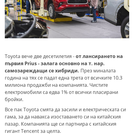
Toyota вече две десетилетия -
от лансирането на
първия Prius - залага основно на т. нар.
самозареждащи се хибриди.
През миналата
година на тях се падат една трета от всичките 10.3
милиона продажби на компанията. Чистите
електромобили са едва 1% от всички пласирани
бройки.
Все пак Toyota смята да засили и електрическата си
гама, за да навакса изоставането си на китайския
пазар. Компанията ще си партнира с китайския
гигант Tencent за целта.