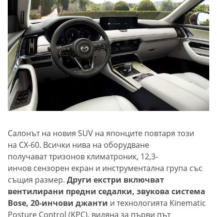
Салонът на новия SUV на японците повтаря този
на CX-60. Всички нива на оборудване
получават тризонов климатроник, 12,3-
инчов сензорен екран и инструментална група със
същия размер.
Други екстри включват
вентилирани предни седалки, звукова система
Bose, 20-инчови джанти
и технологията Kinematic
Posture Control (KPC), видяна за първи път