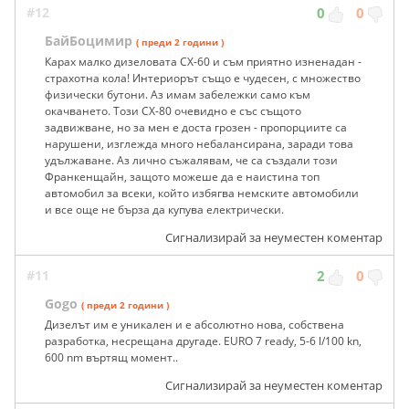
#12
0
0
БайБоцимир
( преди 2 години )
Карах малко дизеловата СХ-60 и съм приятно изненадан -
страхотна кола! Интериорът също е чудесен, с множество
физически бутони. Аз имам забележки само към
окачването. Този СХ-80 очевидно е със същото
задвижване, но за мен е доста грозен - пропорциите са
нарушени, изглежда много небалансирана, заради това
удължаване. Аз лично съжалявам, че са създали този
Франкенщайн, защото можеше да е наистина топ
автомобил за всеки, който избягва немските автомобили
и все още не бърза да купува електрически.
Сигнализирай за неуместен коментар
#11
2
0
Gogo
( преди 2 години )
Дизелът им е уникален и е абсолютно нова, собствена
разработка, несрещана другаде. EURO 7 ready, 5-6 l/100 kn,
600 nm въртящ момент..
Сигнализирай за неуместен коментар