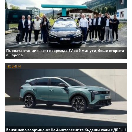
Първата станция, която зарежда EV за 5 минути, беше открита
в Европа
НОВИНИ
Бензиново завръщане: Най-интересните бъдещи коли с ДВГ - II