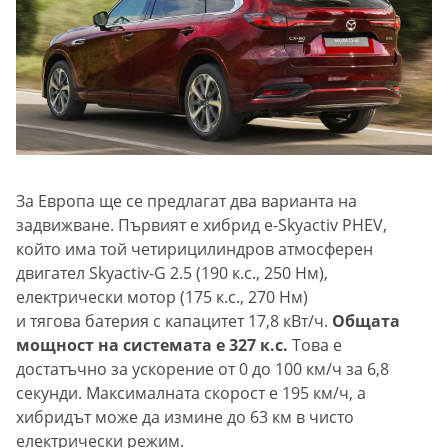
За Европа ще се предлагат два варианта на
задвижване. Първият е хибрид e-Skyactiv PHEV,
който има той четирицилиндров атмосферен
двигател Skyactiv-G 2.5 (190 к.с., 250 Нм),
електрически мотор (175 к.с., 270 Нм)
и тягова батерия с капацитет 17,8 кВт/ч.
Общата
мощност на системата е 327 к.с.
Това е
достатъчно за ускорение от 0 до 100 км/ч за 6,8
секунди. Максималната скорост е 195 км/ч, а
хибридът може да измине до 63 км в чисто
електрически режим.