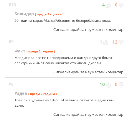
#10
4
0
Божидар
( преди 2 години )
20 години карах Мазда!Абсолютно безпроблемна кола.
Сигнализирай за неуместен коментар
#9
1
12
Факт
( преди 2 години )
Маздите са все по непродаваеми и как да е друго бямат
електрички имат само някакви отживели дизели
Сигнализирай за неуместен коментар
#8
10
0
Радев
( преди 2 години )
Това си е удължено CX-60. И отвън и отвътре е едно към
едно.
Сигнализирай за неуместен коментар