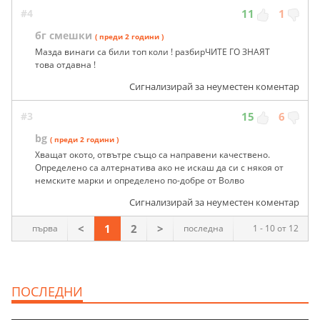
#4
11
1
бг смешки
( преди 2 години )
Мазда винаги са били топ коли ! разбирЧИТЕ ГО ЗНАЯТ
това отдавна !
Сигнализирай за неуместен коментар
#3
15
6
bg
( преди 2 години )
Хващат окото, отвътре също са направени качествено.
Определено са алтернатива ако не искаш да си с някоя от
немските марки и определено по-добре от Волво
Сигнализирай за неуместен коментар
<
1
2
>
първа
последна
1 - 10 от 12
ПОСЛЕДНИ