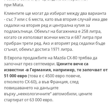
при Miata.
Клиентите ще могат да избират между два варианта
- със 7 или с 6 места, като във втория случай има две
седалки на втория ред и централна кутия за
подлакътници. Обемът на багажника е 258 литра,
когато се използват всички места и 687 литра при
прибран трети ред. Ако и вторият ред седалки бъде
сгънат, обемът достига 1971 литра.
В Европа продажбите на Mazda CX-80 трябва да
започнат през септември.
Цените вече са
известни -в Германия, например, те започват от
51 000 евро
(това е с 4500 евро повече,
отколкото CX-60), а във Франция, след
повишаването на данъците
върху „неекологичните“ автомобили, цените
стартират от 63 000 евро.