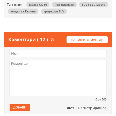
Тагове:
Mazda CX-80
нов флагман
SUV със 7 места
модел за Европа
триредов SUV
Коментари ( 12 )
Напиши коментар
0
от 500
ДОБАВИ
Влез
|
Регистрирай се