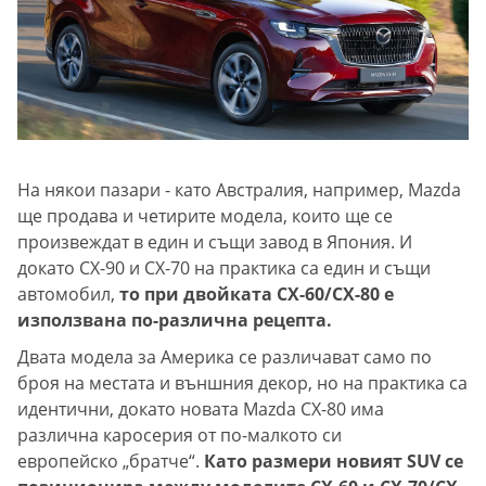
На някои пазари - като Австралия, например, Mazda
ще продава и четирите модела, които ще се
произвеждат в един и същи завод в Япония. И
докато CX-90 и CX-70 на практика са един и същи
автомобил,
то при двойката CX-60/CX-80 е
използвана по-различна рецепта.
Двата модела за Америка се различават само по
броя на местата и външния декор, но на практика са
идентични, докато новата Mazda CX-80 има
различна каросерия от по-малкото си
европейско „братче“.
Като размери новият SUV се