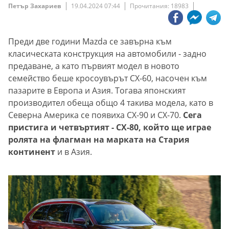
Петър Захариев
19.04.2024 07:44
Прочитания: 18983
Преди две години Mazda се завърна към
класическата конструкция на автомобили - задно
предаване, а като първият модел в новото
семейство беше кросоувърът CX-60, насочен към
пазарите в Европа и Азия. Тогава японският
производител обеща общо 4 такива модела, като в
Северна Америка се появиха CX-90 и CX-70.
Сега
пристига и четвъртият - CX-80, който ще играе
ролята на флагман на марката на Стария
континент
и в Азия.