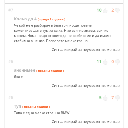
#7
10
2
Кольо до 4
( преди 2 години )
Че кой не е разбирач в България- още повече
коментиращите тук, ха ха ха. Ние всичко знаем, всичко
можем. Няма нещо от което да не разбираме и да имаме
стабилно мнение. Поправете ме ако греша
Сигнализирай за неуместен коментар
#6
11
0
анонимен
( преди 2 години )
Яко е
Сигнализирай за неуместен коментар
#5
5
7
Туп
( преди 2 години )
Това е едно малко странно BMW.
Сигнализирай за неуместен коментар