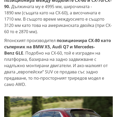
позиционира между моделите CX-60 и CX-70/CX-
90.
Дължината му е 4995 мм, широчината -
1890 мм (същата като на CX-60), а височината е
1710 мм. В същото време междуосието е същото
3120 мм като това на американската двойка (при CX-
60 то е 2870 мм).
Японският производител
позиционира CX-80 като
съперник на BMW X5, Audi Q7 и Mercedes-
Benz GLE
. Подобно на CX-60, той е изграден на
платформа, базирана на задно задвижване с
надлъжно монтирани двигатели. И ако-малкият от
двата „европейски“ SUV се продава със задно
предаване, то по-просторният триредов модел е
само AWD.