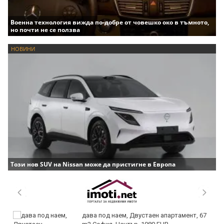
Военна технология вижда по-добре от човешко око в тъмното,
но почти не се ползва
НОВИНИ
Този нов SUV на Nissan може да пристигне в Европа
дава под наем, Двустаен апартамент, 67