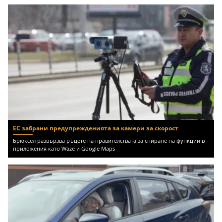
ЕС забрани предупрежденията за камери за скорост
Брюксел развързва ръцете на правителствата за спиране на функции в
приложения като Waze и Google Maps