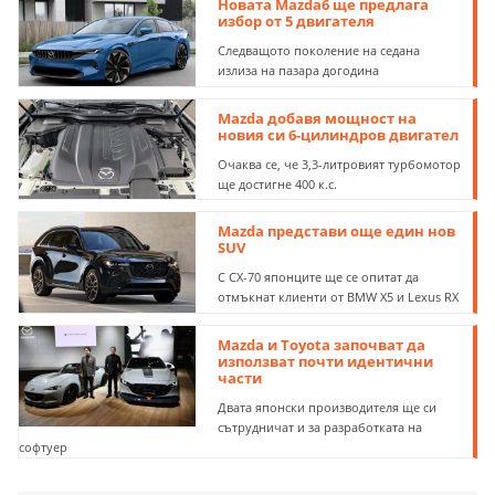
Новата Mazda6 ще предлага
избор от 5 двигателя
Следващото поколение на седана
излиза на пазара догодина
Mazda добавя мощност на
новия си 6-цилиндров двигател
Очаква се, че 3,3-литровият турбомотор
ще достигне 400 к.с.
Mazda представи още един нов
SUV
С CX-70 японците ще се опитат да
отмъкнат клиенти от BMW X5 и Lexus RX
Mazda и Toyota започват да
използват почти идентични
части
Двата японски производителя ще си
сътрудничат и за разработката на
софтуер