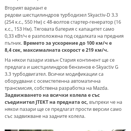
Вторият вариант е
редови шестцилиндров турбодизел Skyactiv-D 3.3
(254 к.с., 550 Нм) с 48-волтов стартер-генератор (16
к.с., 153 Нм). Тяговата батерия с капацитет само
0,33 кВт/ч е разположена под седалката на предния
пътник.
Времето за ускорение до 100 км/ч е
8,4 сек, максималната скорост е 219 км/ч.
На някои пазари извън Стария континент ще се
предлага и шестцилиндров бензинов e-Skyactiv G
3.3 турбодвигател. Всички модификации са
оборудвани с осемстепенна автоматична
трансмисия, собствена разработка на Mazda.
Задвижването на всички колела е със
съединител JTEKT на предната ос,
въпреки че на
някои пазари ще се предлагат прости версии само
със задвижване на задните колела.