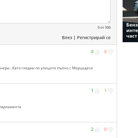
Бенз
0
от 500
инте
част
Влез
|
Регистрирай се
0
0
нери...Като гледам по улиците пълно с Мерцедеси
1
1
 парламента
2
0