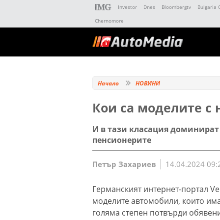
Investor
Dnes
Bloombergtv
Bulgaria 
Chernomore
Начало
НОВИНИ
Кои са моделите с
И в тази класация доминират
пенсионерите
Петър Захариев
14.04.2024 09:
Германският интернет-портал V
моделите автомобили, които има
голяма степен потвърди обявени