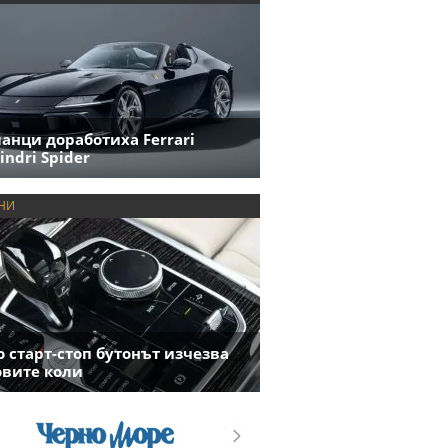
анци доработиха Ferrari
indri Spider
НИ
 старт-стоп бутонът изчезва
овите коли