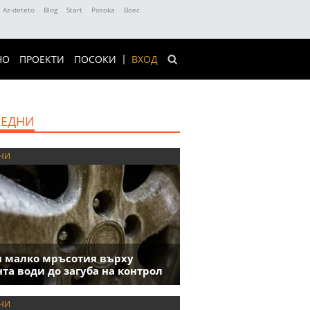
Az-deteto
Blog
Start
Posoka
Boec
НО
ПРОЕКТИ
ПОСОКИ
ВХОД
ЕДНИ
НИ
 малко мръсотия върху
та води до загуба на контрол
НИ