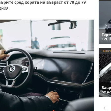
ърите сред хората на възраст от 70 до 79
дния.
Герм
12Cil
НОВИ
Защо
от н