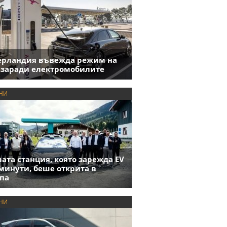
ерландия въвежда режим на
 заради електромобилите
НИ
ата станция, която зарежда EV
 минути, беше открита в
па
НИ