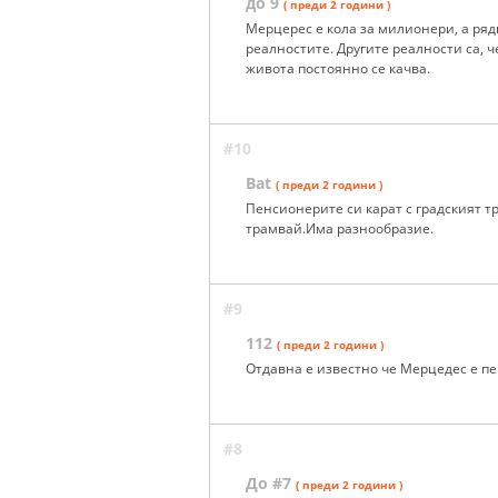
до 9
( преди 2 години )
Мерцерес е кола за милионери, а рядк
реалностите. Другите реалности са, ч
живота постоянно се качва.
#10
Bat
( преди 2 години )
Пенсионерите си карат с градският тр
трамвай.Има разнообразие.
#9
112
( преди 2 години )
Отдавна е известно че Мерцедес е пе
#8
До #7
( преди 2 години )