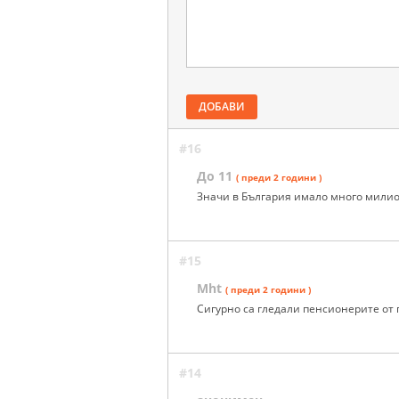
ДОБАВИ
#16
До 11
( преди 2 години )
Значи в България имало много милио
#15
Mht
( преди 2 години )
Сигурно са гледали пенсионерите от
#14