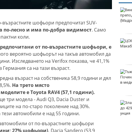
Винисиус Жуниор
преподписа с Реал
(Мадрид)
по-възрастните шофьори предпочитат SUV-
ва по-лесно и има по-добра видимост
. Само
мпактни коли.
ЦСКА удари с 3:0 Макаби
редпочитани от по-възрастните шофьори, е
като гост
ного вероятно шофьорът на такъв автомобил да
ини. Изследването на Verifox показва, че 41,1%
в Германия са на тази възраст.
Тъжна вест! Почина
средна възраст на собственика 58,9 години и дял
голямо име в
медицината
8,5%.
На трето място
моделите е Toyota RAV4 (57,1 години).
EUR
е три модела - Audi Q3, Dacia Duster и
Златото стигна до 4295
ениците на по-старо поколение над 30%.
долара за унция
 тези автомобили е над 55 години.
 автомобили от по-възрастните шофьори
дини; 27% шофьори),
Dacia Sandero (53,9