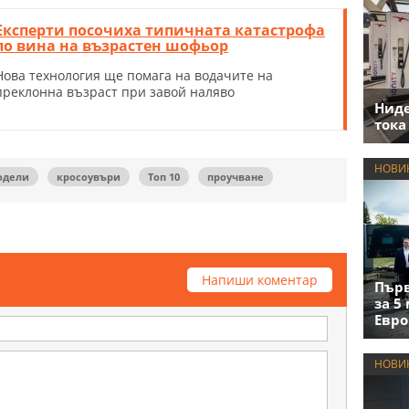
Експерти посочиха типичната катастрофа
по вина на възрастен шофьор
Нова технология ще помага на водачите на
преклонна възраст при завой наляво
Нид
тока
НОВИ
одели
кросоувъри
Топ 10
проучване
Напиши коментар
Първ
за 5
Евро
НОВИ