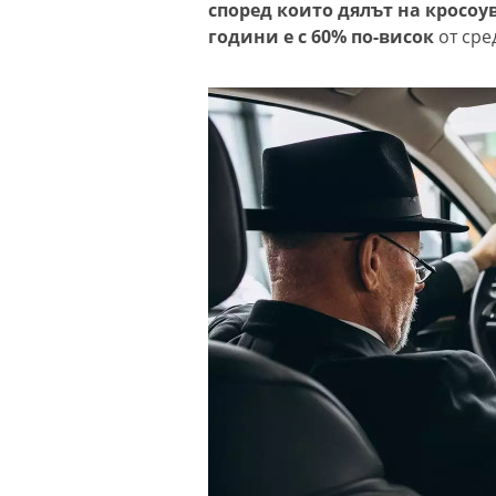
според които дялът на кросоув
години е с 60% по-висок
от сре