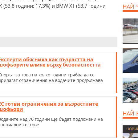
K (53,8 години; 17,3%) и BMW X1 (53,7 години
НАЙ-
800 E
Експерти обясниха как възрастта на
шофьорите влияе върху безопасността
Спорът за това на колко години трябва да се
прилагат ограничения на водачите продължава
ЕС готви ограничения за възрастните
шофьори
НАЙ-
Водачите над 70 години ще бъдат подложени на
специални тестове
НОВИ