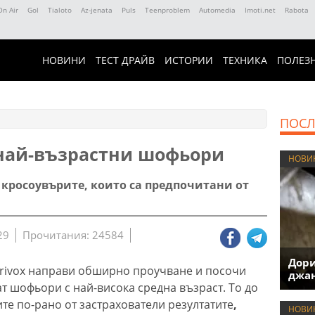
On Air
Gol
Tialoto
Az-jenata
Puls
Teenproblem
Automedia
Imoti.net
Rabota
НОВИНИ
ТЕСТ ДРАЙВ
ИСТОРИИ
ТЕХНИКА
ПОЛЕЗ
ПОСЛ
 най-възрастни шофьори
НОВИ
 кросоувърите, които са предпочитани от
29
Прочитания: 24584
Дори
erivox направи обширно проучване и посочи
джан
т шофьори с най-висока средна възраст. То до
те по-рано от застрахователи резултатите
,
НОВИ