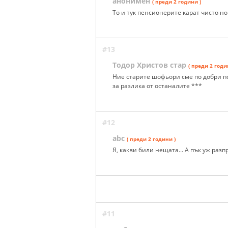
анонимен
( преди 2 години )
To и тук пенсионерите карат чисто но
#13
Тодор Христов стар
( преди 2 годи
Ние старите шофьори сме по добри п
за разлика от останалите ***
#12
abc
( преди 2 години )
Я, какви били нещата... А пък уж разп
#11