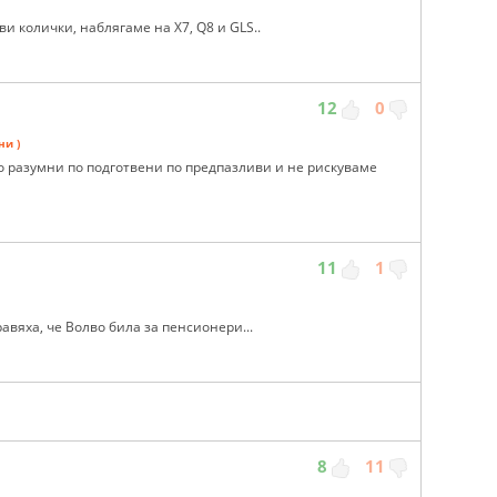
ви колички, наблягаме на Х7, Q8 и GLS..
12
0
ни )
о разумни по подготвени по предпазливи и не рискуваме
11
1
равяха, че Волво била за пенсионери...
8
11