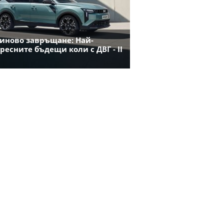
иново завръщане: Най-
ресните бъдещи коли с ДВГ - II