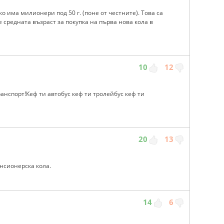
о има милионери под 50 г. (поне от честните). Това са
е средната възраст за покупка на първа нова кола в
10
12
анспорт!Кеф ти автобус кеф ти тролейбус кеф ти
20
13
нсионерска кола.
14
6