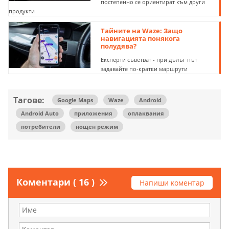
постепенно се ориентират към други
продукти
Тайните на Waze: Защо
навигацията понякога
полудява?
Експерти съветват - при дълъг път
задавайте по-кратки маршрути
Тагове:
Google Maps
Waze
Android
Android Auto
приложения
оплаквания
потребители
нощен режим
Коментари ( 16 )
Напиши коментар