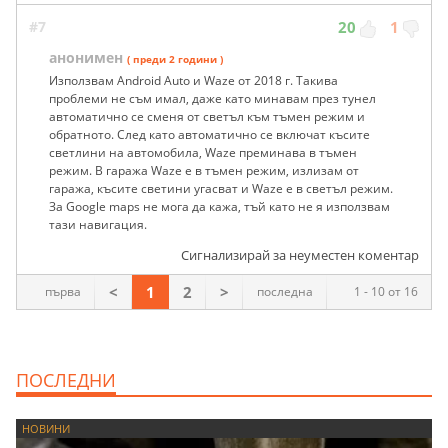
#7
20
1
анонимен
( преди 2 години )
Използвам Android Auto и Waze от 2018 г. Такива
проблеми не съм имал, даже като минавам през тунел
автоматично се сменя от светъл към тъмен режим и
обратното. След като автоматично се включат късите
светлини на автомобила, Waze преминава в тъмен
режим. В гаража Waze е в тъмен режим, излизам от
гаража, късите светини угасват и Waze е в светъл режим.
За Google maps не мога да кажа, тъй като не я използвам
тази навигация.
Сигнализирай за неуместен коментар
<
1
2
>
първа
последна
1 - 10 от 16
ПОСЛЕДНИ
НОВИНИ