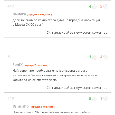
#12
4
5
Пичага
( преди 2 години )
Дори не знам за какво става дума - с вградена навигация
в Mazda CX-60 съм :)
Сигнализирай за неуместен коментар
#11
11
4
FenIX
( преди 2 години )
Най вероятно проблемът е не в андроид ауто а в
евтинита и бъгава китайска електроника монтирана в
колите за да се спестят пари.
Сигнализирай за неуместен коментар
#10
5
1
Dj_misho
( преди 2 години )
При мен кола 2023 при тойота нямам този проблем.