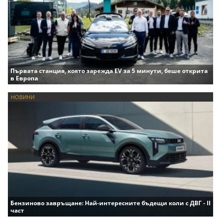
Първата станция, която зарежда EV за 5 минути, беше открита
в Европа
НОВИНИ
Бензиново завръщане: Най-интересните бъдещи коли с ДВГ - II
част