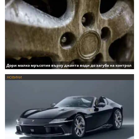
Дори малко мръсотия върху джанта води до загуба на контрол
НОВИНИ