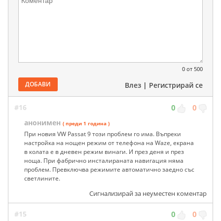
0
от 500
ДОБАВИ
Влез
|
Регистрирай се
#16
0
0
анонимен
( преди 1 година )
При новия VW Passat 9 този проблем го има. Въпреки
настройка на нощен режим от телефона на Waze, екрана
в колата е в дневен режим винаги. И през деня и през
ноща. При фабрично инсталираната навигация няма
проблем. Превключва режимите автоматично заедно със
светлините.
Сигнализирай за неуместен коментар
#15
0
0