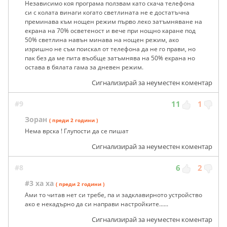
Независимо коя програма ползвам като скача телефона
си с колата винаги когато светлината не е достатъчна
преминава към нощен режим първо леко затъмняване на
екрана на 70% осветеност и вече при нощно каране под
50% светлина навън минава на нощен режим, ако
изришно не съм поискал от телефона да не го прави, но
пак без да ме пита въобще затъмнява на 50% екрана но
остава в бялата гама за дневен режим.
Сигнализирай за неуместен коментар
#9
11
1
Зоран
( преди 2 години )
Нема врска ! Глупости да се пишат
Сигнализирай за неуместен коментар
#8
6
2
#3 ха ха
( преди 2 години )
Ами то читав нет си требе, па и задклавирното устройство
ако е некадърно да си направи настройките......
Сигнализирай за неуместен коментар