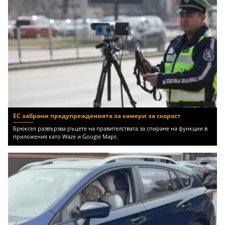
ЕС забрани предупрежденията за камери за скорост
Брюксел развързва ръцете на правителствата за спиране на функции в
приложения като Waze и Google Maps