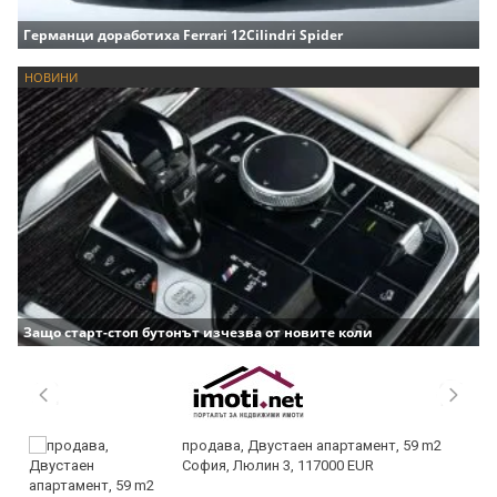
Германци доработиха Ferrari 12Cilindri Spider
НОВИНИ
Защо старт-стоп бутонът изчезва от новите коли
продава, Двустаен апартамент, 59 m2
София, Люлин 3, 117000 EUR