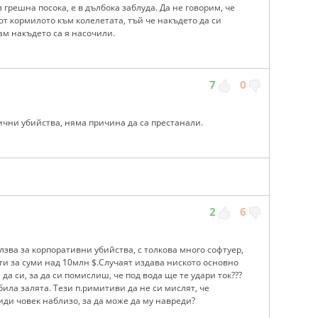
 грешна посока, е в дълбока заблуда. Да не говорим, че
т кормилото към колелетата, тъй че накъдето да си
ам накъдето са я насочили.
7
0
чни убийства, няма причина да са престанали.
2
6
лзва за корпоративни убийства, с толкова много софтуер,
и за суми над 10млн $.Случаят издава ниското основно
да си, за да си помислиш, че под вода ще те удари ток???
била залята. Тези п.римитиви да не си мислят, че
иди човек наблизо, за да може да му навреди?