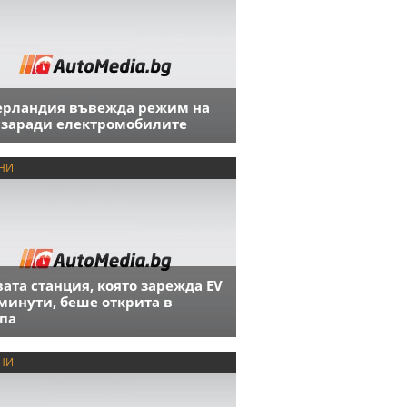
ерландия въвежда режим на
 заради електромобилите
НИ
ата станция, която зарежда EV
 минути, беше открита в
па
НИ