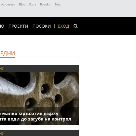
Az-deteto
Blog
Start
Posoka
Boec
НО
ПРОЕКТИ
ПОСОКИ
ВХОД
ЕДНИ
НИ
 малко мръсотия върху
та води до загуба на контрол
НИ