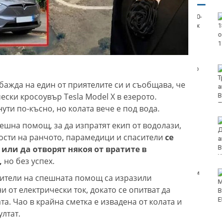
Започна юбилейният 50-
и международен бридж
фестивал „Варна“
Катастрофа, при която
пострадаха деца,
бажда на един от приятелите си и съобщава, че
затвори пътя София-
ески кросоувър Tesla Model X в езерото.
Варна
ти по-късно, но колата вече е под вода.
Хороскоп за 7 август
пешна помощ, за да изпратят екип от водолази,
2026
Гости на ранчото, парамедици и спасители
се
 или да отворят някоя от вратите в
,
но без успех.
Спад на сделки с имоти
ители на спешната помощ са изразили
във Варна
и от електрически ток, докато се опитват да
а. Чао в крайна сметка е извадена от колата и
лтат.