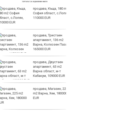
продава, Къща, 180 m2
Диди
София област, с.Лопян,
мног
110000 EUR
продава, Тристаен
Левс
апартамент, 136 m2
пред
Варна, Колхозен Пазар,
Тази
165000 EUR
изжи
продава, Двустаен
НА Ж
апартамент, 63 m2
Авив
Варна област, м-т
(СЪС
Кабакум, 109000 EUR
продава, Магазин, 225
Кошм
m2 Варна, Хеи, 180000
потв
EUR
врем
Бура