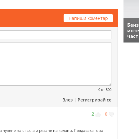
Напиши коментар
Бенз
инте
част
0
от 500
Влез
|
Регистрирай се
2
0
а чупене на стъкла и рязане на колани. Продаваха го за