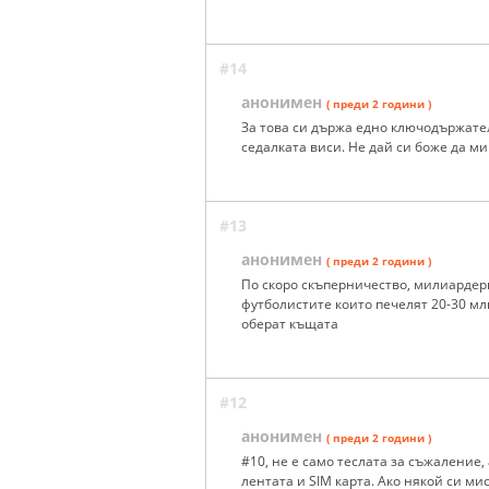
#14
анонимен
( преди 2 години )
За това си държа едно ключодържате
седалката виси. Не дай си боже да ми
#13
анонимен
( преди 2 години )
По скоро скъперничество, милиардер
футболистите които печелят 20-30 млн
оберат къщата
#12
анонимен
( преди 2 години )
#10, не е само теслата за съжаление,
лентата и SIM карта. Ако някой си ми