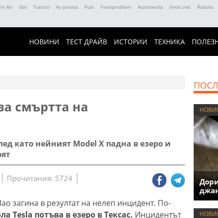
On Air
Gol
Tialoto
Az-jenata
Puls
Teenproblem
Automedia
Imoti.net
Rabota
НОВИНИ
ТЕСТ ДРАЙВ
ИСТОРИИ
ТЕХНИКА
ПОЛЕЗ
ПОСЛ
 за смъртта на
НОВИ
лед като нейният Model X падна в езеро и
рят
Прочитания: 5724
Дори
джан
о загина в резултат на нелеп инцидент. По-
а Tesla потъва в езеро в Тексас.
Инцидентът
НОВИ