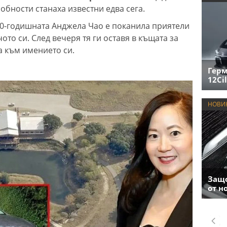
робности станаха известни едва сега.
 50-годишната Анджела Чао е поканила приятели
чото си. След вечеря тя ги оставя в къщата за
la към имението си.
Герм
12Cil
НОВИ
Защо
от н