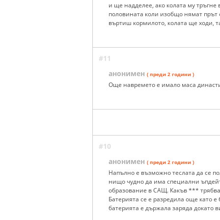
и ще надделее, ако колата му тръгне в
половината коли изобщо нямат прът о
въртиш кормилото, колата ще ходи, т
#11
анонимен
( преди 2 години )
Още навремето е имало маса династи
#10
анонимен
( преди 2 години )
Напълно е възможно теслата да се по
нищо чудно да има специални ъпдейт
образование в САЩ. Какъв *** трябва 
Батерията се е разредила още като е 
батерията е държала заряда докато в