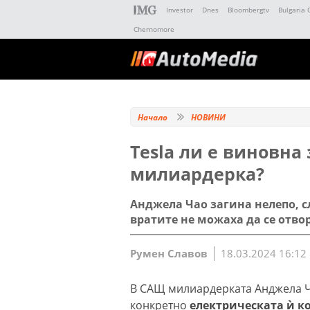
Investor
Dnes
Bloombergtv
Bulgaria 
Chernomore
Начало
НОВИНИ
Tesla ли е виновна
милиардерка?
Анджела Чао загина нелепо, с
вратите не можаха да се отво
Румен Славов
18.03.2024 16:12
В САЩ милиардерката Анджела Ча
конкретно
електрическата ѝ кол