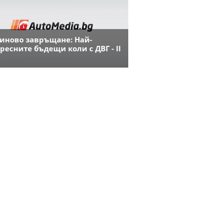
иново завръщане: Най-
ресните бъдещи коли с ДВГ - II