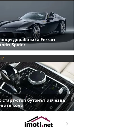
анци доработиха Ferrari
indri Spider
НИ
 старт-стоп бутонът изчезва
овите коли