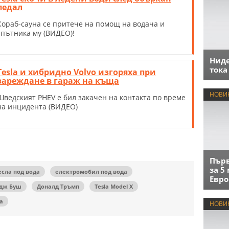
педал
Кораб-сауна се притече на помощ на водача и
спътника му (ВИДЕО)!
Нид
тока
Tesla и хибридно Volvo изгоряха при
зареждане в гараж на къща
НОВИ
Шведският PHEV е бил закачен на контакта по време
на инцидента (ВИДЕО)
Първ
за 5
есла под вода
електромобил под вода
Евро
дж Буш
Доналд Тръмп
Tesla Model X
а
НОВИ