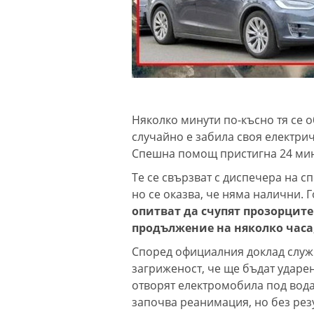
Няколко минути по-късно тя се о
случайно е забила своя електрич
Спешна помощ пристигна 24 мину
Те се свързват с диспечера на с
но се оказва, че няма налични. 
опитват да счупят прозорците
продължение на няколко часа
Според официалния доклад служ
загриженост, че ще бъдат ударен
отворят електромобила под водат
започва реанимация, но без резу