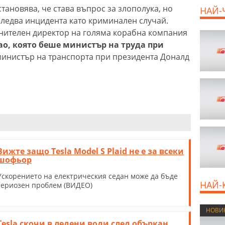
тановява, че става въпрос за злополука, но
НАЙ-
ледва инцидента като криминален случай.
нителен директор на голяма корабна компания
ао, която беше министър на труда при
инистър на транспорта при президента Доналд
Вижте защо Tesla Model S Plaid не е за всеки
шофьор
Ускорението на електрическия седан може да бъде
НАЙ-
сериозен проблем (ВИДЕО)
НОВИ
Tesla скочи в ледени води след объркан