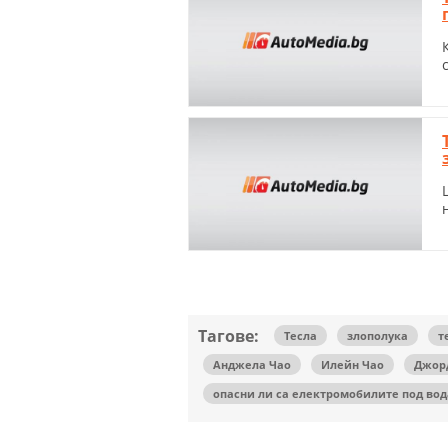
Тагове:
Тесла
злополука
т
Анджела Чао
Илейн Чао
Джор
опасни ли са електромобилите под вод