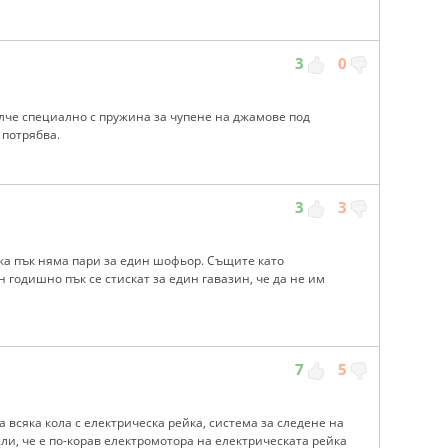
3
0
лче специално с пружина за чупене на джамове под
 потрябва.
3
3
ка пък няма пари за един шофьор. Същите като
 годишно пък се стискат за един гавазин, че да не им
7
5
 а всяка кола с електрическа рейка, система за следене на
сли, че е по-корав електромотора на електрическата рейка