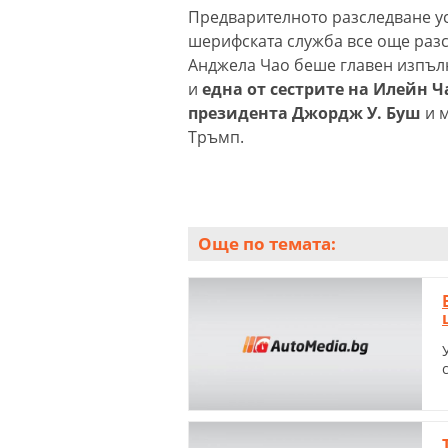
Предварителното разследване ус
шерифската служба все още разс
Анджела Чао беше главен изпъл
и
една от сестрите на Илейн Ч
президента Джордж У. Буш
и м
Тръмп.
Още по темата: