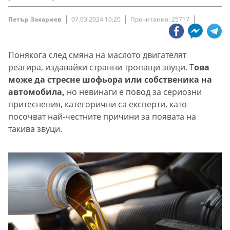
Петър Захариев
07.03.2024 10:20
Прочитания: 25717
Понякога след смяна на маслото двигателят
реагира, издавайки странни тропащи звуци. Т
ова
може да стресне шофьора или собственика на
автомобила,
но невинаги е повод за сериозни
притеснения, категорични са експерти, като
посочват най-честните причини за появата на
такива звуци.