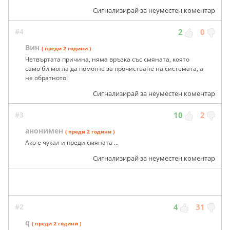
Сигнализирай за неуместен коментар
#4
2
0
Вин
( преди 2 години )
Четвъртата причина, няма връзка със смяната, която
само би могла да помогне за прочистване на системата, а
не обратното!
Сигнализирай за неуместен коментар
#3
10
2
анонимен
( преди 2 години )
Ако е чукал и преди смяната ...
Сигнализирай за неуместен коментар
#2
4
31
q
( преди 2 години )