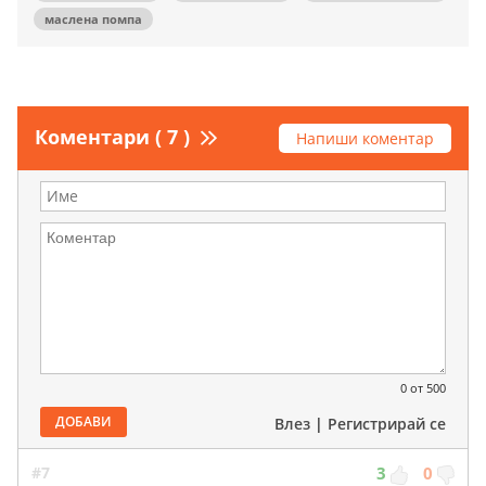
маслена помпа
Коментари ( 7 )
Напиши коментар
0
от 500
ДОБАВИ
Влез
|
Регистрирай се
#7
3
0