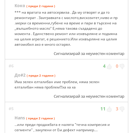
Коко
( преди 2 години )
*** на вратата на автосервиза . Да му отворят и да го
ремонтират . Заигравката с маслото,вискозитет,ниво и пр
.мерки са временни,губене на време и пари в търсене на
,,вълшебното масло" Е,няма такова създадено до
момента . Единствено ремонт или изхвърляне и подмяна
на целия агрегат, е решението.Или изхвърляне на целия
автомобил ако е много остарял.
Сигнализирай за неуместен коментар
#6
4
0
До#2
( преди 2 години )
Има зелен елталибан име проблем, няма зелен
елталибан няма проблем!!!ха ха ха
Сигнализирай за неуместен коментар
#5
11
3
Hans
( преди 2 години )
...или преди продажбата е налята "течна компресия и
сегменти" , закупени от Ем дефект например....