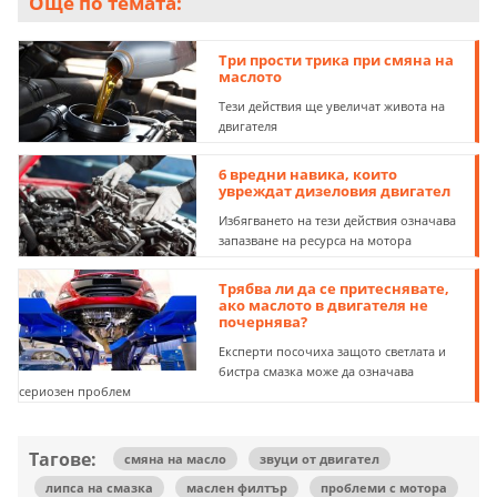
Още по темата:
Три прости трика при смяна на
маслото
Тези действия ще увеличат живота на
двигателя
6 вредни навика, които
увреждат дизеловия двигател
Избягването на тези действия означава
запазване на ресурса на мотора
Трябва ли да се притеснявате,
ако маслото в двигателя не
почернява?
Експерти посочиха защото светлата и
бистра смазка може да означава
сериозен проблем
Тагове:
смяна на масло
звуци от двигател
липса на смазка
маслен филтър
проблеми с мотора