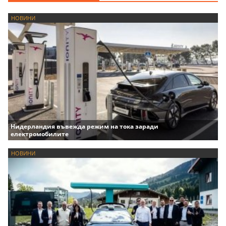
НОВИНИ
Нидерландия въвежда режим на тока заради
електромобилите
НОВИНИ