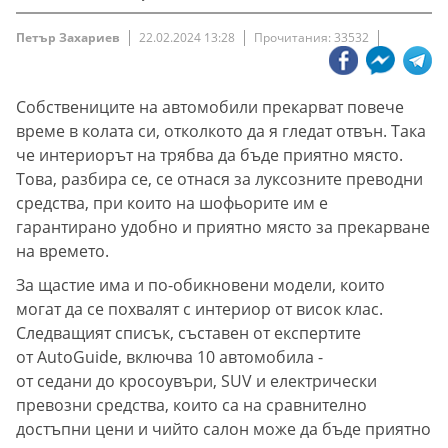
Петър Захариев
22.02.2024 13:28
Прочитания: 33532
Собствениците на автомобили прекарват повече
време в колата си, отколкото да я гледат отвън. Така
че интериорът на трябва да бъде приятно място.
Това, разбира се, се отнася за луксозните преводни
средства, при които на шофьорите им е
гарантирано удобно и приятно място за прекарване
на времето.
За щастие има и по-обикновени модели, които
могат да се похвалят с интериор от висок клас.
Следващият списък, съставен от експертите
от AutoGuide, включва 10 автомобила -
от седани до кросоувъри, SUV и електрически
превозни средства, които са на сравнително
достъпни цени и чийто салон може да бъде приятно