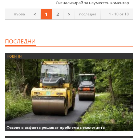
Сигнализирай за неуместен коментар
<
1
2
>
първа
последна
1 - 10 от 18
ПОСЛЕДНИ
НОВИНИ
Фасове в асфалта решават проблема с екологията