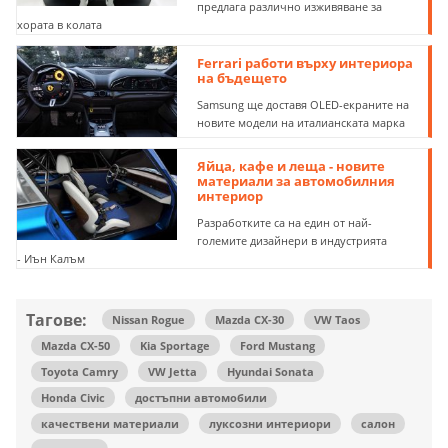
предлага различно изживяване за
хората в колата
Ferrari работи върху интериора
на бъдещето
Samsung ще доставя OLED-екраните на
новите модели на италианската марка
Яйца, кафе и леща - новите
материали за автомобилния
интериор
Разработките са на един от най-
големите дизайнери в индустрията
- Иън Калъм
Тагове:
Nissan Rogue
Mazda CX-30
VW Taos
Mazda CX-50
Kia Sportage
Ford Mustang
Toyota Camry
VW Jetta
Hyundai Sonata
Honda Civic
достъпни автомобили
качествени материали
луксозни интериори
салон