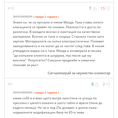
#10
7
15
анонимен
( преди 2 години )
Знаех си, че са пуснали и някоя Мазда. Така става, когато
класациите се правят по снимки. Реалността е доста по-
различна. В маздата всичко е имитация на качествени
материали. Всичко се гъне и скърца. Стъклата тънки като
хартия. Материалите са силно електростатични. Попиват
замърсяването и не могат да се чистят след това. В никоя
утвърдена марка не е така. Мазда е иновирала в посока
"да излъжем клиента в шоурума, пък после ще му
мислим". Резултатът? Смешни продажби и комични
планове за ръст.
Сигнализирай за неуместен коментар
#9
8
2
анонимен
( преди 2 години )
имам cx30 и я взех щото вътре наистина се усеща по
луксозно с цялото кожено и шито табло и врати (поне до
където пипаш). Но че е под 25к доларес е долна лъжа -
нормалните модификации бяха по 65+к лева