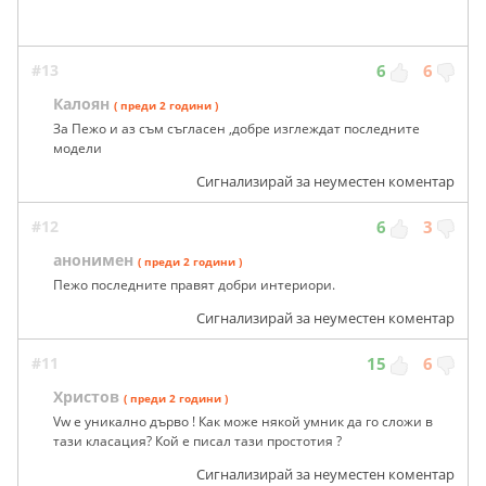
#13
6
6
Калоян
( преди 2 години )
За Пежо и аз съм съгласен ,добре изглеждат последните
модели
Сигнализирай за неуместен коментар
#12
6
3
анонимен
( преди 2 години )
Пежо последните правят добри интериори.
Сигнализирай за неуместен коментар
#11
15
6
Христов
( преди 2 години )
Vw е уникално дърво ! Как може някой умник да го сложи в
тази класация? Кой е писал тази простотия ?
Сигнализирай за неуместен коментар