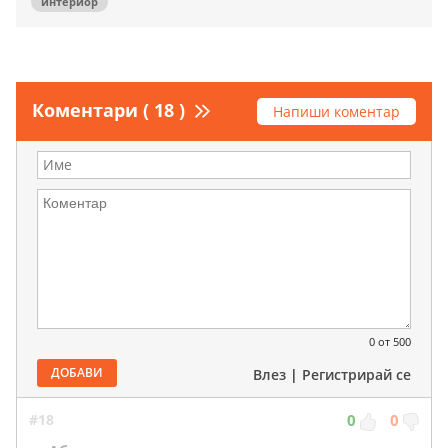
интериор
Коментари ( 18 )
Напиши коментар
0
от 500
ДОБАВИ
Влез
|
Регистрирай се
#18
0
0