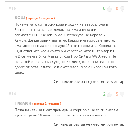
#15
0
0
БОШ
( преди 2 години )
Понеже като си търсих кола и ходих на автосалона в
Експо центъра да разгледам, та имам някакви
впечатления... Основно ме интересуваше Корола и
Камри. Ще ме извинявате, но Камри интериора е много,
ама мноооого далече от лукс! Да не говорим за Королата.
Единствените коли които ми харесаха като интериор в C
и D сегмента бяха Мазда 3, Киа Про Сийд и VW Arteon. Не
че са кой знае какъв лукс, но изглеждаха значително по-
добре от останалите.Те и екстериорно са си красиви като
цяло.
Сигнализирай за неуместен коментар
#14
2
5
Пламен
( преди 2 години )
Пежо наистина имат премиум интериор а не са ги писали
тука защо ли? Хвалят само немски и японски щайги
Сигнализирай за неуместен коментар