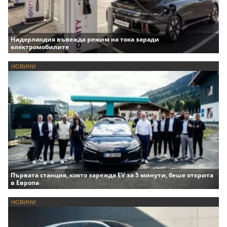
Нидерландия въвежда режим на тока заради
електромобилите
НОВИНИ
Първата станция, която зарежда EV за 5 минути, беше открита
в Европа
НОВИНИ