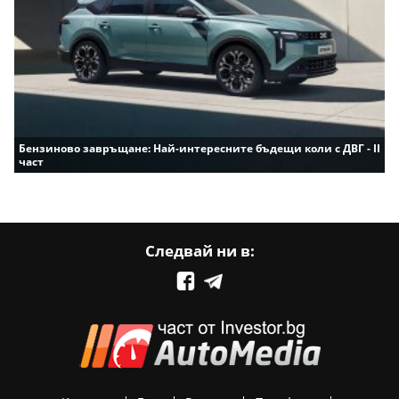
Бензиново завръщане: Най-интересните бъдещи коли с ДВГ - II
част
Следвай ни в: