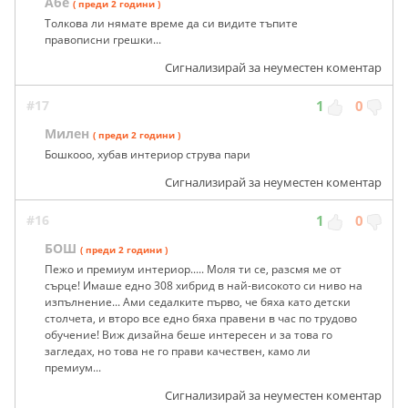
Абе
( преди 2 години )
Толкова ли нямате време да си видите тъпите
правописни грешки...
Сигнализирай за неуместен коментар
#17
1
0
Милен
( преди 2 години )
Бошкооо, хубав интериор струва пари
Сигнализирай за неуместен коментар
#16
1
0
БОШ
( преди 2 години )
Пежо и премиум интериор..... Моля ти се, разсмя ме от
сърце! Имаше едно 308 хибрид в най-високото си ниво на
изпълнение... Ами седалките първо, че бяха като детски
столчета, и второ все едно бяха правени в час по трудово
обучение! Виж дизайна беше интересен и за това го
загледах, но това не го прави качествен, камо ли
премиум...
Сигнализирай за неуместен коментар