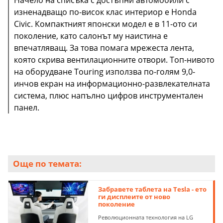
изненадващо по-висок клас интериор е Honda
Civic. Компактният японски модел е в 11-ото си
поколение, като салонът му наистина е
впечатляващ. За това помага мрежеста лента,
която скрива вентилационните отвори. Топ-нивото
на оборудване Touring използва по-голям 9,0-
инчов екран на информационно-развлекателната
система, плюс напълно цифров инструментален
панел.
Още по темата:
Забравете таблета на Tesla - ето
ги дисплеите от ново
поколение
Революционната технология на LG