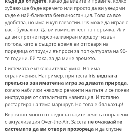
къде да отидете,
какво да видите и правите, колко
хубаво ще бъде времето или просто да ви уведоми
къде е най-близката бензиностанция. Това са все
удобства, но има и куп глезотии. Iris може да играе с
вас - буквално. Да ви измисли тест по поръчка. Или
да ви спретне персонализиран маршрут извън
потока, като в същото време ви отговаря на
поредица от трудни въпроси за попкултурата на 90-
те години. Ей така, за да мине времето.
Системата е изключителна умна. Но има
ограничения. Например, при теста Iris
веднага
прекъсна занимателна игра за дивата природа
,
когато наближи няколко ремонти на пътя и се появи
инструкция от сателитната навигация. И тотално
рестартира на тема маршрут. Но това е бял кахър!
Вероятно много от недостатъците вече са оправени
с актуализация Over-the-Air. Засега
не очаквайте
системата да ви отвори прозореца
и да спусне