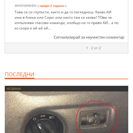
анонимен
( преди 2 години )
Това са си глупости, както и да го погледнеш. Какво АИ
има в Алека или Сири..или както там се казва? ТОва че
изпълнява гласови команди, изобщо не го прави АИ... а по
ко скоро е ай ай ай...
Сигнализирай за неуместен коментар
1 - 2 от 2
ПОСЛЕДНИ
НОВИНИ