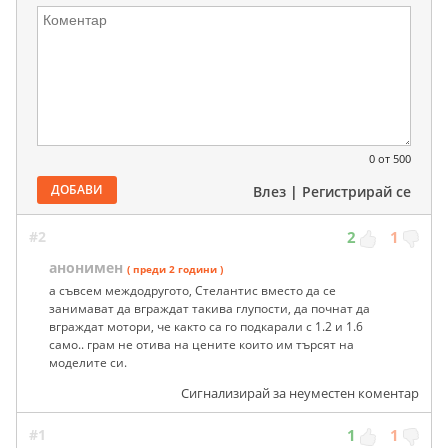
0
от 500
ДОБАВИ
Влез
|
Регистрирай се
#2
2
1
анонимен
( преди 2 години )
а съвсем междодругото, Стелантис вместо да се
занимават да вграждат такива глупости, да почнат да
вграждат мотори, че както са го подкарали с 1.2 и 1.6
само.. грам не отива на цените които им търсят на
моделите си.
Сигнализирай за неуместен коментар
#1
1
1