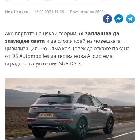
Иво Недков
18.02.2024 11:26
Прочитания: 2698
Ако вярвате на някои теории,
AI заплашва да
завладее света
и да сложи край на човешката
цивилизация
.
Но няма как човек да откаже покана
от DS Automobiles да тества нова AI система,
вградена в луксозния SUV DS 7.