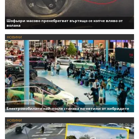
Шофьори масово пренебрегват въртящо се копче вляво от
волана
НОВИНИ
Електромобилите най-после станаха по-евтини от хибридите
НОВИНИ