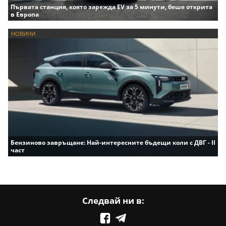
Първата станция, която зарежда EV за 5 минути, беше открита
в Европа
НОВИНИ
Бензиново завръщане: Най-интересните бъдещи коли с ДВГ - II
част
Следвай ни в: