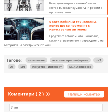
Баварците първи в автомобилния
сектор въвеждат хуманоидни роботи в
производството
5 автомобилни технологии,
които ще се променят с
изкуствения интелект
Сред тях са автономното шофиране,
както и управлението и зареждането на
батерията на електрическите коли
Тагове:
технология
асистент при шофиране
ds 7
Al
Siri
изкуствен интелект
DS Automobiles
Коментари ( 2 )
Напиши коментар