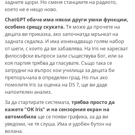
задните щори. Но сменя станциите на радиото,
което не е нещо ново.
ChatGPT обаче има някои други умни функции,
особено срещу скуката.
Тя може да прочете на
децата ви приказка, ако започнатда мрънкат на
задната седалка. И има изненадващо голям набор
от шеги, с които да ви забавлява. На Iris не харесват
философски въпроси зали съществува Бог, или за
коя партия трябва да гласувате. Също така се
затрудни на въпрос кои училища за децата би
препоръчала в определен град. Но пък ако
помолите Iris за оценка на DS 7, ще ви даде
напоителен анализ.
За да стартирате системата,
трябва просто да
кажете "OK Iris" и на сензорния екран на
автомобила
ще се появи графика, за да ви
уведоми, че тя слуша. Има и удобен бутон на
волана.