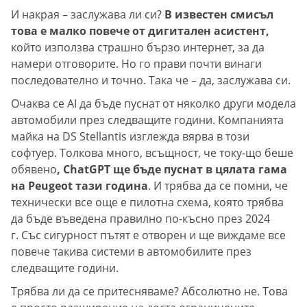
И накрая – заслужава ли си?
В известен смисъл
това е малко повече от дигитален асистент,
който използва страшно бързо интернет, за да
намери отговорите. Но го прави почти винаги
последователно и точно. Така че – да, заслужава си.
Очаква се AI да бъде пуснат от няколко други модела
автомобили през следващите години. Компанията
майка на DS Stellantis изглежда вярва в този
софтуер. Толкова много, всъщност, че току-що беше
обявено
, ChatGPT ще бъде пуснат в цялата гама
на Peugeot тази година
. И трябва да се помни, че
технически все още е пилотна схема, която трябва
да бъде въведена правилно по-късно през 2024
г. Със сигурност пътят е отворен и ще виждаме все
повече такива системи в автомобилите през
следващите години.
Трябва ли да се притесняваме? Абсолютно не. Това