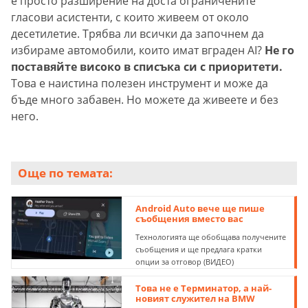
е просто разширение на доста ограничените
гласови асистенти, с които живеем от около
десетилетие. Трябва ли всички да започнем да
избираме автомобили, които имат вграден AI?
Не го
поставяйте високо в списъка си с приоритети.
Това е наистина полезен инструмент и може да
бъде много забавен. Но можете да живеете и без
него.
Още по темата:
Android Auto вече ще пише
съобщения вместо вас
Технологията ще обобщава получените
съобщения и ще предлага кратки
опции за отговор (ВИДЕО)
Това не е Терминатор, а най-
новият служител на BMW