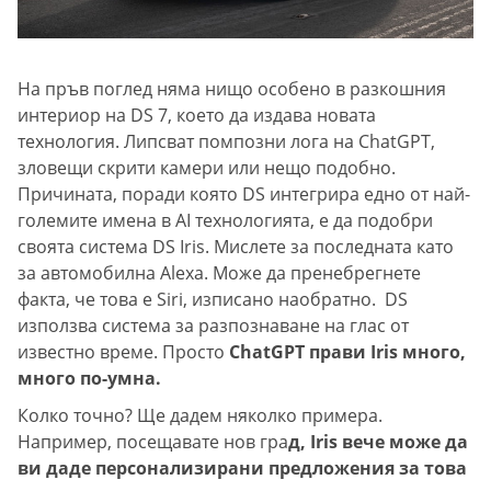
На пръв поглед няма нищо особено в разкошния
интериор на DS 7, което да издава новата
технология. Липсват помпозни лога на ChatGPT,
зловещи скрити камери или нещо подобно.
Причината, поради която DS интегрира едно от най-
големите имена в AI технологията, е да подобри
своята система DS Iris. Мислете за последната като
за автомобилна Alexa. Може да пренебрегнете
факта, че това е Siri, изписано наобратно. DS
използва система за разпознаване на глас от
известно време. Просто
ChatGPT прави Iris много,
много по-умна.
Колко точно? Ще дадем няколко примера.
Например, посещавате нов гра
д, Iris вече може да
ви даде персонализирани предложения за това