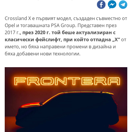
Crossland X е първият модел, създаден съвместно от
Opel и тогавашната PSA Group. Представен през
2017 г.
, през 2020 г. той беше актуализиран с
класически фейслифт, при който отпадна „Х“
от
името, но бяха направени промени в дизайна и
бяха добавени нови технологии.