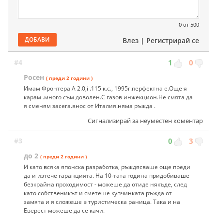
0
от 500
ДОБАВИ
Влез
|
Регистрирай се
#4
1
0
Росен
( преди 2 години )
Имам Фронтера А 2.0,i .115 к.с., 1995г.перфектна е.Още я
карам .много съм доволен.С газов инжекцион.Не смята да
я сменям засега.внос от Италия.няма ръжда .
Сигнализирай за неуместен коментар
#3
0
3
до 2
( преди 2 години )
И като всяка японска разработка, ръждясваше още преди
да и изтече гаранцията. На 10-тата година придобиваше
безкрайна проходимост - можеше да отиде някъде, след
като собственикът и сметеше купчинката ръжда от
замята и я сложеше в туристическа раница. Така и на
Еверест можеше да се качи.