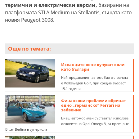
термични и електрически версии,
базирани на
платформата STLA Medium на Stellantis, същата като
новия Peugeot 3008.
Още по темата:
Испанците вече купуват коли
като българи
Най-продаваният автомобил в страната
е Volkswagen Golf, при средна възраст
15.1 години
Финансови проблеми обричат
едно „германско“ Ferrari на
забвение
Бивш автомобилен състезател използва
основите на Opel Omega B, за превърне
Bitter Berlina в суперкола