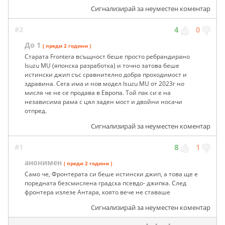
Сигнализирай за неуместен коментар
#2
4
0
До 1
( преди 2 години )
Старата Frontera всъщност беше просто ребрандирано
Isuzu MU (японска разработка) и точно затова беше
истински джип със сравнително добра проходимост и
здравина. Сега има и нов модел Isuzu MU от 2023г но
мисля че не се продава в Европа. Той пак си е на
независима рама с цял заден мост и двойни носачи
отпред.
Сигнализирай за неуместен коментар
#1
8
1
анонимен
( преди 2 години )
Само че, Фронтерата си беше истински джип, а това ще е
поредната безсмислена градска псевдо- джипка. След
фронтера излезе Антара, която вече не ставаше
Сигнализирай за неуместен коментар