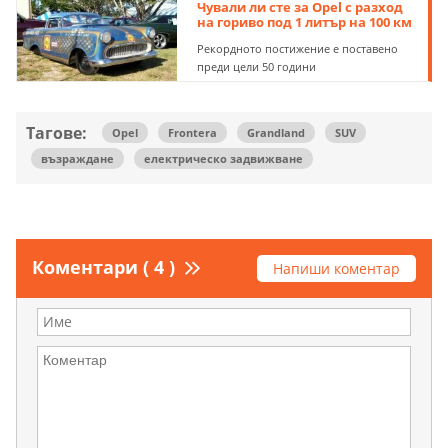
Чували ли сте за Opel с разход
на гориво под 1 литър на 100 км
Рекордното постижение е поставено
преди цели 50 години
Тагове:
Opel
Frontera
Grandland
SUV
възраждане
електрическо задвижване
Коментари ( 4 )
Напиши коментар