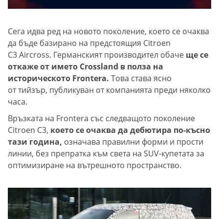
Сега идва ред на новото поколение, което се очаква
да бъде базирано на предстоящия Citroen
C3 Aircross. Германският производител обаче
ще се
откаже от името Crossland в полза на
историческото Frontera.
Това става ясно
от тийзър, публикуван от компанията преди няколко
часа.
Връзката на Frontera със следващото поколение
Citroen C3,
което се очаква да дебютира по-късно
тази година,
означава правилни форми и прости
линии, без препратка към света на SUV-купетата за
оптимизиране на вътрешното пространство.