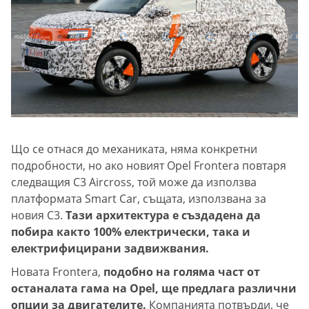
Що се отнася до механиката, няма конкретни
подробности, но ако новият Opel Frontera повтаря
следващия C3 Aircross, той може да използва
платформата Smart Car, същата, използвана за
новия C3.
Тази архитектура е създадена да
побира както 100% електрически, така и
електрифицирани задвижвания.
Новата Frontera,
подобно на голяма част от
останалата гама на Opel, ще предлага различни
опции за двигателите.
Компанията потвърди, че