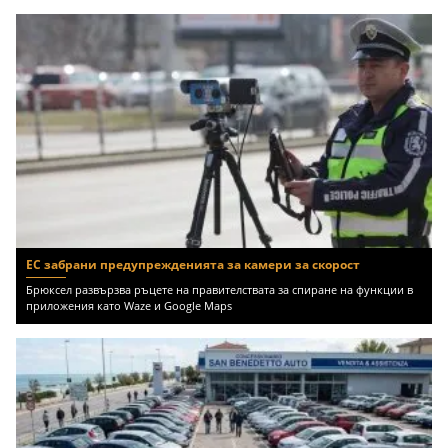
ЕС забрани предупрежденията за камери за скорост
Брюксел развързва ръцете на правителствата за спиране на функции в
приложения като Waze и Google Maps