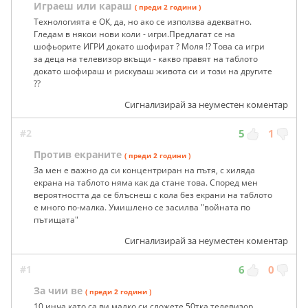
Играеш или караш
( преди 2 години )
Технологията е ОК, да, но ако се използва адекватно.
Гледам в някои нови коли - игри.Предлагат се на
шофьорите ИГРИ докато шофират ? Моля !? Това са игри
за деца на телевизор вкъщи - какво правят на таблото
докато шофираш и рискуваш живота си и този на другите
??
Сигнализирай за неуместен коментар
#2
5
1
Против екраните
( преди 2 години )
За мен е важно да си концентриран на пътя, с хиляда
екрана на таблото няма как да стане това. Според мен
вероятността да се блъснеш с кола без екрани на таблото
е много по-малка. Умишлено се засилва "войната по
пътищата"
Сигнализирай за неуместен коментар
#1
6
0
За чии ве
( преди 2 години )
10 инча като са ви малко си сложете 50тка телевизор