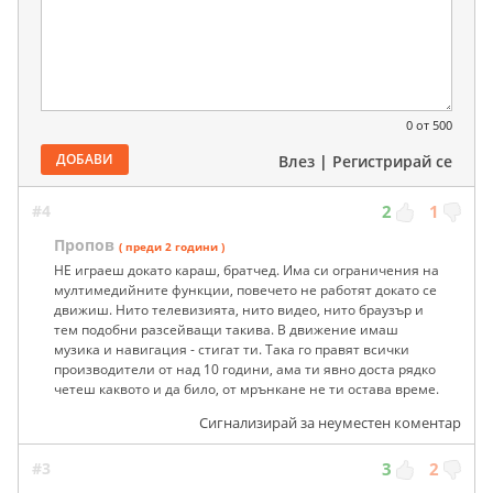
0
от 500
ДОБАВИ
Влез
|
Регистрирай се
#4
2
1
Пропов
( преди 2 години )
НЕ играеш докато караш, братчед. Има си ограничения на
мултимедийните функции, повечето не работят докато се
движиш. Нито телевизията, нито видео, нито браузър и
тем подобни разсейващи такива. В движение имаш
музика и навигация - стигат ти. Така го правят всички
производители от над 10 години, ама ти явно доста рядко
четеш каквото и да било, от мрънкане не ти остава време.
Сигнализирай за неуместен коментар
#3
3
2