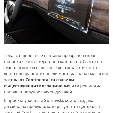
Това всъщност не е напълно прозрачен екран,
въпреки че изглежда точно като такъв. Светът на
технологиите все още не е достигнал точката, в
която прозрачните панели могат да станат масови и
затова от Continental са спазили
съществуващите ограничения
и са решили да
направят полупрозрачен дисплей.
В проекта участва и Swarovski, който създава
дизайна на продукта, като резултатът централен
дисплей Crystal с кристално тяло, който осигурява