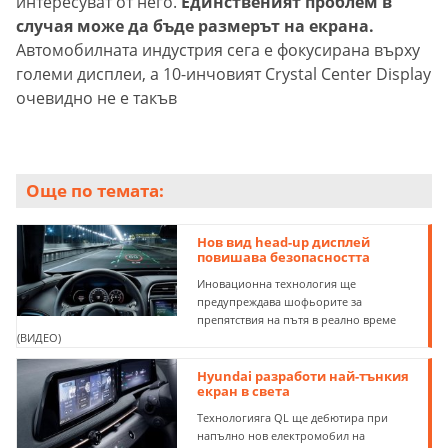
интересуват от него.
Единственият проблем в
случая може да бъде размерът на екрана.
Автомобилната индустрия сега е фокусирана върху
големи дисплеи, а 10-инчовият Crystal Center Display
очевидно не е такъв
Още по темата:
Нов вид head-up дисплей
повишава безопасността
Иновационна технология ще
предупреждава шофьорите за
препятствия на пътя в реално време
(ВИДЕО)
Hyundai разработи най-тънкия
екран в света
Технологияга QL ще дебютира при
напълно нов електромобил на