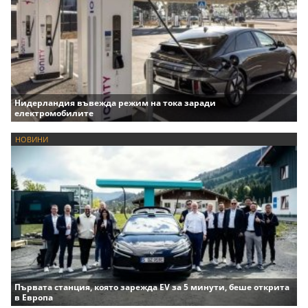
Нидерландия въвежда режим на тока заради
електромобилите
НОВИНИ
Първата станция, която зарежда EV за 5 минути, беше открита
в Европа