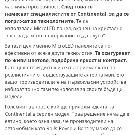
частична прозрачност.
След това се
намесват специалистите от Continental, за да се
погрижат за технологиите.
Те са
използвали MicroLED панел, окачен на кристално
тяло, за да може съдържанието „да плува".
За тази цел именно MicroLED панелите са по-
ефективни от всяка друга технология.
Те осигуряват
по-живи цветове, подобрена яркост и контраст.
Като цяло тези дисплеи се възприемат като по-
реалистични от съществуващите алтернативи. Ето
защо производителите на първокласни устройства
избират точно тази технология за своите бъдещи
модели.
Големият въпрос е кой ще приложи идеята на
Continental в сериен модел. Това решение няма да е
евтино, което означава, че производители на
автомобили като Rolls-Royce и Bentley може да се