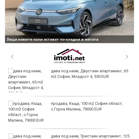
Защо новите коли остават по-хладни в жегата
дава под наем, Двустаен апартамент, 65
m2 София, Младост 4, 550 EUR
продава, Къща, 100 m2 София област,
с.Горна Малина, 79000 EUR
дава под наем, Тристаен апартамент, 125