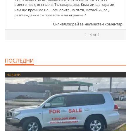
вместо предно стъкло. Тъпанарщина. Кола ли ще караме
или ще пречиме на шофьорите на пътя, мотаейки се ,
разглеждайки си простотии на екранче ?
Сигнализирай за неуместен коментар
1 - 4 от 4
ПОСЛЕДНИ
НОВИНИ