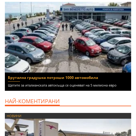
Брутална градушка потроши 1000 автомобила
Щетите за италианската автокъща се оценяват на 5 милиона евро
НАЙ-КОМЕНТИРАНИ
НОВИНИ