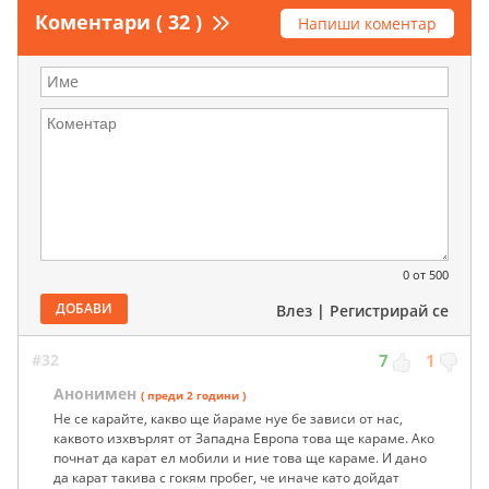
Коментари ( 32 )
Напиши коментар
0
от 500
ДОБАВИ
Влез
|
Регистрирай се
#32
7
1
Анонимен
( преди 2 години )
Не се карайте, какво ще йараме нуе бе зависи от нас,
каквото изхвърлят от Западна Европа това ще караме. Ако
почнат да карат ел мобили и ние това ще караме. И дано
да карат такива с гокям пробег, че иначе като дойдат