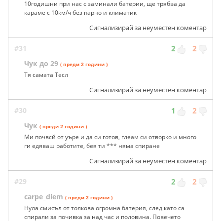
10годишни при нас с заминали батерии, ще трябва да
караме с 10км/ч без парно и климатик
Сигнализирай за неуместен коментар
#31
2
2
Чук до 29
( преди 2 години )
Тя самата Тесл
Сигнализирай за неуместен коментар
#30
1
2
Чук
( преди 2 години )
Ми почвсй от уъре и да си готов, глеам си отворко и много
ги едяваш работите, бея ти *** няма спиране
Сигнализирай за неуместен коментар
#29
2
2
carpe_diem
( преди 2 години )
Нула смисъл от толкова огромна батерия, след като са
спирали за почивка за над час и половина. Повечето