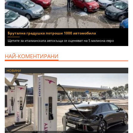
Брутална градушка потроши 1000 автомобила
Щетите за италианската автокъща се оценяват на 5 милиона евро
НАЙ-КОМЕНТИРАНИ
НОВИНИ