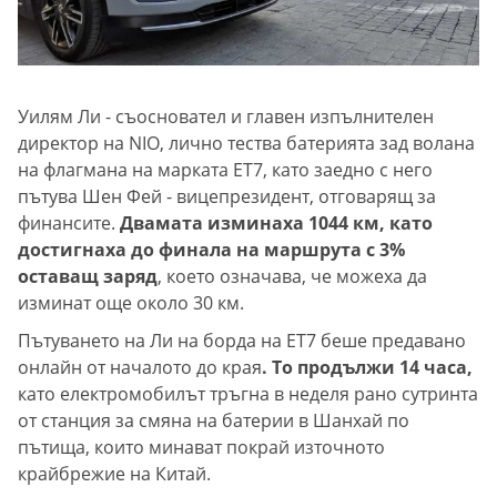
Уилям Ли - съосновател и главен изпълнителен
директор на NIO, лично тества батерията зад волана
на флагмана на марката ET7, като заедно с него
пътува Шен Фей - вицепрезидент, отговарящ за
финансите.
Двамата изминаха 1044 км, като
достигнаха до финала на маршрута с 3%
оставащ заряд
, което означава, че можеха да
изминат още около 30 км.
Пътуването на Ли на борда на ET7 беше предавано
онлайн от началото до края
. То продължи 14 часа,
като електромобилът тръгна в неделя рано сутринта
от станция за смяна на батерии в Шанхай по
пътища, които минават покрай източното
крайбрежие на Китай.