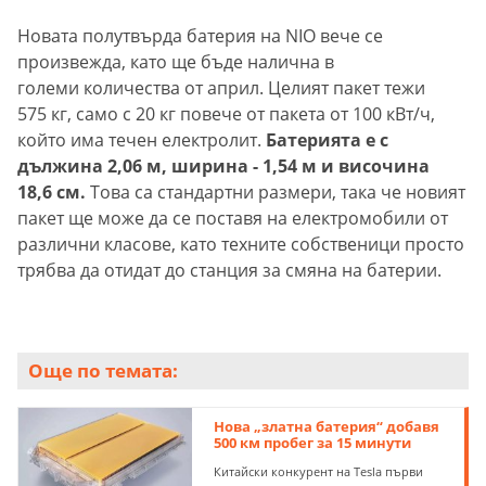
Новата полутвърда батерия на NIO вече се
произвежда, като ще бъде налична в
големи количества от април. Целият пакет тежи
575 кг, само с 20 кг повече от пакета от 100 кВт/ч,
който има течен електролит.
Батерията е с
дължина 2,06 м, ширина - 1,54 м и височина
18,6 см.
Това са стандартни размери, така че новият
пакет ще може да се поставя на електромобили от
различни класове, като техните собственици просто
трябва да отидат до станция за смяна на батерии.
Още по темата:
Нова „златна батерия“ добавя
500 км пробег за 15 минути
Китайски конкурент на Tesla първи