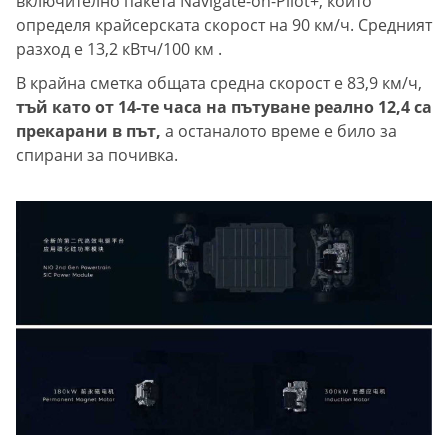
включително пакета Navigate-on-Pilot+, който
определя крайсерската скорост на 90 км/ч. Средният
разход е 13,2 кВтч/100 км .
В крайна сметка общата средна скорост е 83,9 км/ч,
тъй като от 14-те часа на пътуване реално 12,4 са
прекарани в път,
а останалото време е било за
спирани за почивка.