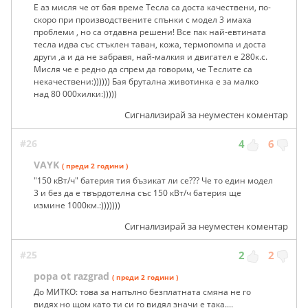
Е аз мисля че от бая време Тесла са доста качествени, по-
скоро при производствените спънки с модел 3 имаха
проблеми , но са отдавна решени! Все пак най-евтината
тесла идва със стъклен таван, кожа, термопомпа и доста
други ,а и да не забравя, най-малкия и двигател е 280к.с.
Мисля че е редно да спрем да говорим, че Теслите са
некачествени:)))))) Бая брутална животинка е за малко
над 80 000хилки:)))))
Сигнализирай за неуместен коментар
#26
4
6
VAYK
( преди 2 години )
"150 кВт/ч" батерия тия бъзикат ли се??? Че то един модел
3 и без да е твърдотелна със 150 кВт/ч батерия ще
измине 1000км.:)))))))
Сигнализирай за неуместен коментар
#25
2
2
popa ot razgrad
( преди 2 години )
До МИТКО: това за напълно безплатната смяна не го
видях но щом като ти си го видял значи е така....