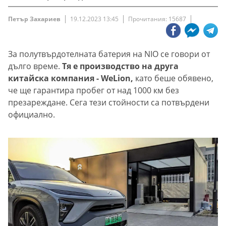
Петър Захариев
19.12.2023 13:45
Прочитания: 15687
За полутвърдотелната батерия на NIO се говори от
дълго време.
Тя е производство на друга
китайска компания - WeLion,
като беше обявено,
че ще гарантира пробег от над 1000 км без
презареждане. Сега тези стойности са потвърдени
официално.