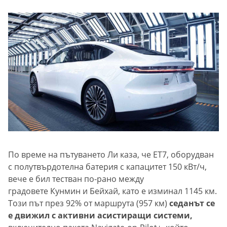
По време на пътуването Ли каза, че ET7, оборудван
с полутвърдотелна батерия с капацитет 150 кВт/ч,
вече е бил тестван по-рано между
градовете Кунмин и Бейхай, като е изминал 1145 км.
Този път през 92% от маршрута (957 км)
седанът се
е движил с активни асистиращи системи,