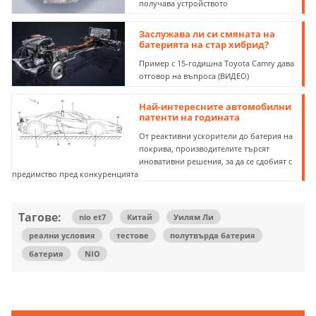
получава устройството
Заслужава ли си смяната на
батерията на стар хибрид?
Пример с 15-годишна Toyota Camry дава
отговор на въпроса (ВИДЕО)
Най-интересните автомобилни
патенти на годината
От реактивни ускорители до батерия на
покрива, производителите търсят
иновативни решения, за да се сдобият с
предимство пред конкуренцията
Тагове:
nio et7
Китай
Уилям Ли
реални условия
тестове
полутвърда батерия
батерия
NIO