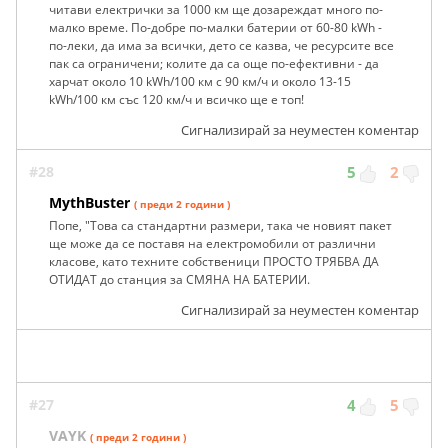
читави електрички за 1000 км ще дозареждат много по-
малко време. По-добре по-малки батерии от 60-80 kWh -
по-леки, да има за всички, дето се казва, че ресурсите все
пак са ограничени; колите да са още по-ефективни - да
харчат около 10 kWh/100 км с 90 км/ч и около 13-15
kWh/100 км със 120 км/ч и всичко ще е топ!
Сигнализирай за неуместен коментар
#28
5
2
MythBuster
( преди 2 години )
Попе, "Това са стандартни размери, така че новият пакет
ще може да се поставя на електромобили от различни
класове, като техните собственици ПРОСТО ТРЯБВА ДА
ОТИДАТ до станция за СМЯНА НА БАТЕРИИ.
Сигнализирай за неуместен коментар
#27
4
5
VAYK
( преди 2 години )