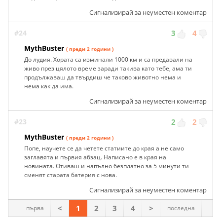
Сигнализирай за неуместен коментар
#24
3
4
MythBuster
( преди 2 години )
До лудия. Хората са изминали 1000 км и са предавали на
живо през цялото време заради такива като тебе, ама ти
продължаваш да твърдиш че таково животно нема и
нема как да има.
Сигнализирай за неуместен коментар
#23
2
2
MythBuster
( преди 2 години )
Попе, научете се да четете статиите до края а не само
заглавята и първия абзац. Написано е в края на
новината. Отиваш и напълно безплатно за 5 минути ти
сменят старата батерия с нова.
Сигнализирай за неуместен коментар
<
1
2
3
4
>
първа
последна