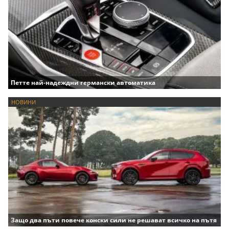
Петте най-надеждни германски автоматика
НОВИНИ
Защо два пъти повече конски сили не решават всичко на пътя