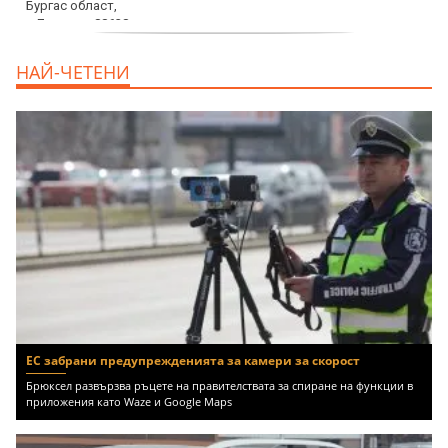
продава, Едностаен апартамент, 39 m2
НАЙ-ЧЕТЕНИ
Бургас област, к.к.Слънчев Бряг, 65500
EUR
ЕС забрани предупрежденията за камери за скорост
Брюксел развързва ръцете на правителствата за спиране на функции в
приложения като Waze и Google Maps